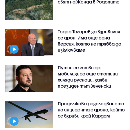
свят на Женда в Родопите
Тодор Тагарев за взривилия
се дрон: Има още една
версия, която не трябва да
изключваме
Путин се готви да
мобилизира още стотици
хиляди руснаци, заяви
президентът Зеленски
Продължава разследването
на инцидента с дрона, който
се взриви край Кардам