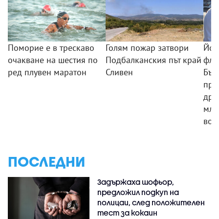
Поморие е в трескаво
Голям пожар затвори
Йот
очакване на шестия по
Подбалканския път край
фло
ред плувен маратон
Сливен
Бъл
про
дръ
мла
вое
ПОСЛЕДНИ
Задържаха шофьор,
предложил подкуп на
полицаи, след положителен
тест за кокаин