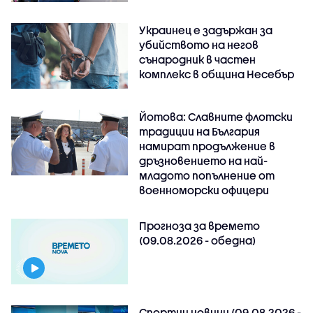
Украинец е задържан за
убийството на негов
сънародник в частен
комплекс в община Несебър
Йотова: Славните флотски
традиции на България
намират продължение в
дръзновението на най-
младото попълнение от
военноморски офицери
Прогноза за времето
(09.08.2026 - обедна)
Спортни новини (09.08.2026 -