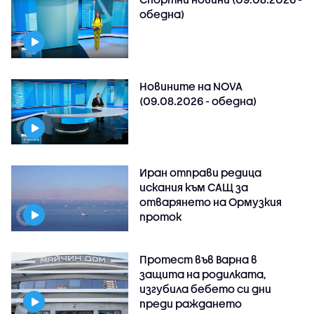
обедна)
Новините на NOVA
(09.08.2026 - обедна)
Иран отправи редица
искания към САЩ за
отварянето на Ормузкия
проток
Протест във Варна в
защита на родилката,
изгубила бебето си дни
преди раждането