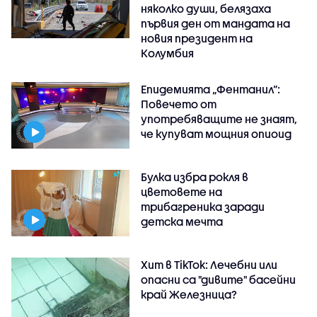
няколко души, белязаха
първия ден от мандата на
новия президент на
Колумбия
Епидемията „Фентанил”:
Повечето от
употребяващите не знаят,
че купуват мощния опиоид
Булка избра рокля в
цветовете на
трибагреника заради
детска мечта
Хит в TikTok: Лечебни или
опасни са "дивите" басейни
край Железница?