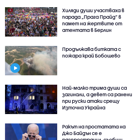
Хиляди души участваха в
парада „Прага Прайд“ в
памет на жертвите от
атентата в Берлин
Продължава битката с
пожара край Бобошево
Най-малко трима души са
загинали, а девет са ранени
при руски атаки срещу
Източна Украйна
Ракът на простатата на
Джо Байдън се е
разпространил, съобщи