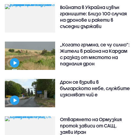
Войната в Украйна извън
границите: Близо 100 случая
на дронове и ракети в
съседни държави
„Когато гръмна, се чу силно“:
Жители в района на Кардам
с разказ от мястото на
падналия дрон
Дрон се взриви в
българското небе, службите
изясняват чий е
Отварянето на Ормузкия
проток зависи от САЩ,
заяви Иран