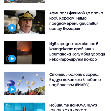
Адмирал Ефтимов за дрона
край Кардам: Няма
преднамерени действия
срещу България
Извънредно положение в
канадската провинция
Британска Колумбия заради
неконтролируем пожар
Стотици балони с горещ
въздух полетяха в небето
над Бристол (ВИДЕО)
Новините на NOVA NEWS
(08.08.2026 - 20:00)