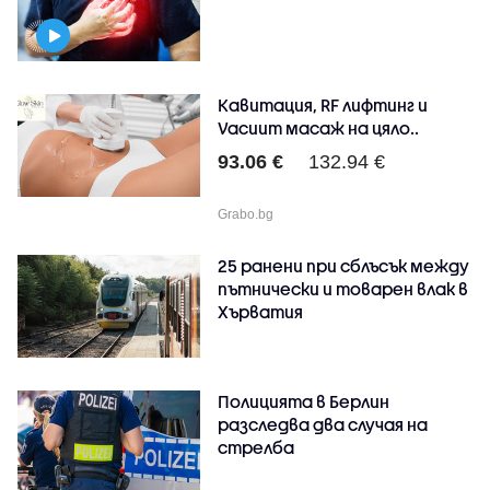
Кавитация, RF лифтинг и
Vacuum масаж на цяло..
93.06 €
132.94 €
Grabo.bg
25 ранени при сблъсък между
пътнически и товарен влак в
Хърватия
Полицията в Берлин
разследва два случая на
стрелба