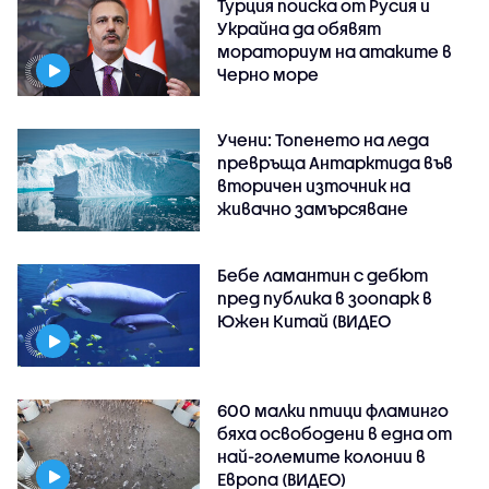
Турция поиска от Русия и
Украйна да обявят
мораториум на атаките в
Черно море
Учени: Топенето на леда
превръща Антарктида във
вторичен източник на
живачно замърсяване
Бебе ламантин с дебют
пред публика в зоопарк в
Южен Китай (ВИДЕО
600 малки птици фламинго
бяха освободени в една от
най-големите колонии в
Европа (ВИДЕО)