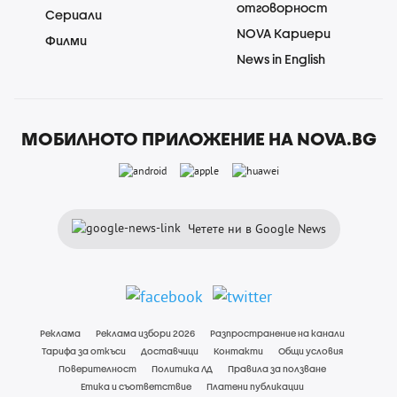
отговорност
Сериали
NOVA Кариери
Филми
News in English
МОБИЛНОТО ПРИЛОЖЕНИЕ НА NOVA.BG
Четете ни в Google News
Реклама
Реклама избори 2026
Разпространение на канали
Тарифа за откъси
Доставчици
Контакти
Общи условия
Поверителност
Политика ЛД
Правила за ползване
Етика и съответствие
Платени публикации