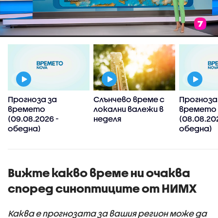
Прогноза за
Слънчево време с
Прогноза
времето
локални валежи в
времето
(09.08.2026 -
неделя
(08.08.20
обедна)
обедна)
Вижте какво време ни очаква
според синоптиците от НИМХ
Каква е прогнозата за вашия регион може да