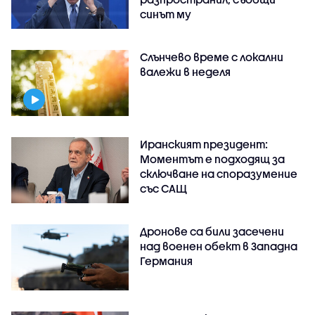
синът му
Слънчево време с локални
валежи в неделя
Иранският президент:
Моментът е подходящ за
сключване на споразумение
със САЩ
Дронове са били засечени
над военен обект в Западна
Германия