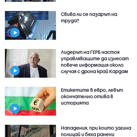
Свива ли се пазарът на
труда?
Лидерът на ГЕРБ настоя
управляващите да изнесат
повече информация около
случая с дрона край Кардам
Етикетите в евро, левът
окончателно отива в
историята
Нападения, при които загина
полицай и бяха ранени