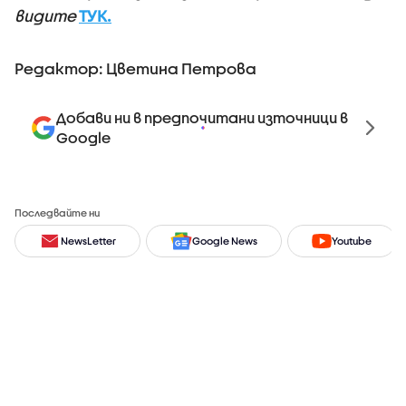
видите
ТУК.
Редактор: Цветина Петрова
Добави ни в предпочитани източници в
Google
Последвайте ни
NewsLetter
Google News
Youtube