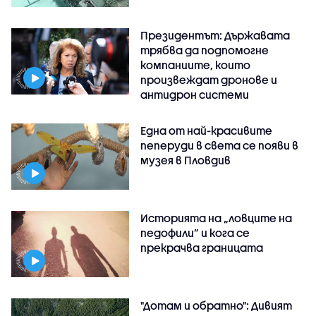
Президентът: Държавата
трябва да подпомогне
компаниите, които
произвеждат дронове и
антидрон системи
Една от най-красивите
пеперуди в света се появи в
музея в Пловдив
Историята на „ловците на
педофили” и кога се
прекрачва границата
"Дотам и обратно": Дивият