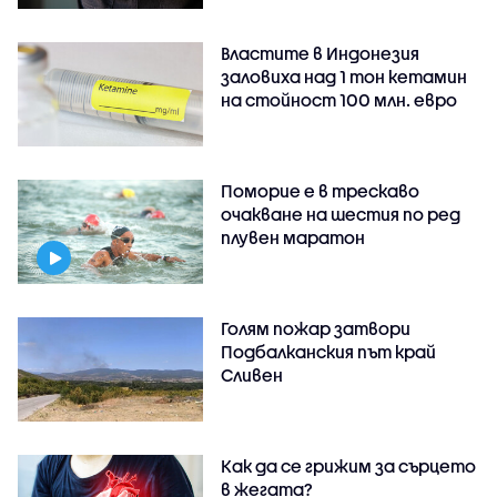
Властите в Индонезия
заловиха над 1 тон кетамин
на стойност 100 млн. евро
Поморие е в трескаво
очакване на шестия по ред
плувен маратон
Голям пожар затвори
Подбалканския път край
Сливен
Как да се грижим за сърцето
в жегата?