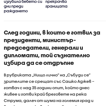
изгубила бебето си
прекрачва
дни преди
границата
раждането
След години, в които е готвил за
президенти, министър-
председатели, генерали и
дипломати, той съзнателно
избира да се отдръпне
В рубриката „Нищо лично“ на „Събуди се“
зрителите се срещат със Сашко Аджев –
готвач с над 35 години опит, който днес
живее и готви край бреговете на река
Струма, далеч от шума на големия град и