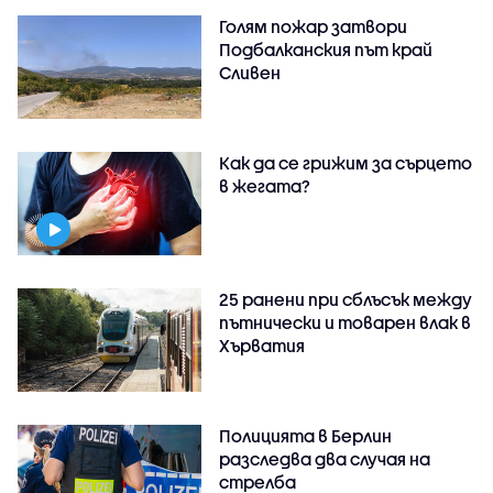
Голям пожар затвори
Подбалканския път край
Сливен
Как да се грижим за сърцето
в жегата?
25 ранени при сблъсък между
пътнически и товарен влак в
Хърватия
Полицията в Берлин
разследва два случая на
стрелба