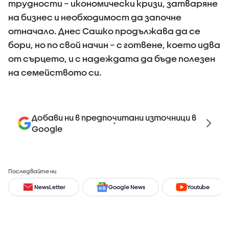
трудности – икономически кризи, затваряне
на бизнес и необходимост да започне
отначало. Днес Сашко продължава да се
бори, но по свой начин – с готвене, което идва
от сърцето, и с надеждата да бъде полезен
на семейството си.
Добави ни в предпочитани източници в
Google
Последвайте ни
NewsLetter
Google News
Youtube