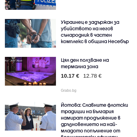
Украинец е задържан за
убийството на негов
сънародник в частен
комплекс в община Несебър
Цял ден ползване на
термална зона
10.17 €
12.78 €
Grabo.bg
Йотова: Славните флотски
традиции на България
намират продължение в
дръзновението на най-
младото попълнение от
военноморски офицери