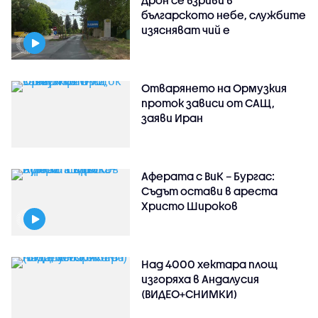
Дрон се взриви в
българското небе, службите
изясняват чий е
Отварянето на Ормузкия
проток зависи от САЩ,
заяви Иран
Аферата с ВиК – Бургас:
Съдът остави в ареста
Христо Широков
Над 4000 хектара площ
изгоряха в Андалусия
(ВИДЕО+СНИМКИ)