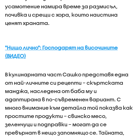
усамотение намира време за размисъл,
почивка и срещи с хора, които наистина
ценят храната.
"Нищо лично": Господарят на височините
(ВИДЕО)
В кулинарната част Сашко представя една
от най-личните си рецепти – скъртската
манджа, наследена от баба му и
адаптирана в по-съвременен вариант. С
много внимание към детайла той показва как
простите продукти – свинско месо,
зеленчуци и подправки – могат да се
превърнат в нещо запомнящо се. Тайната,