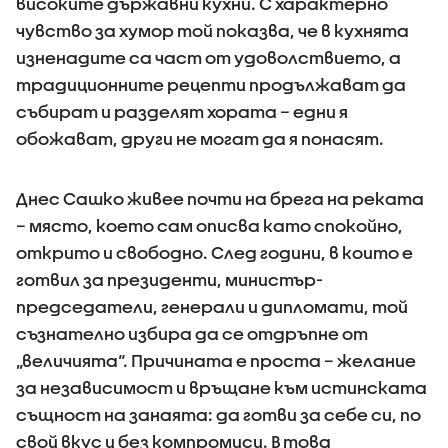
високите държавни кухни. С характерно
чувство за хумор той показва, че в кухнята
изненадите са част от удоволствието, а
традиционните рецепти продължават да
събират и разделят хората – едни я
обожават, други не могат да я понасят.
Днес Сашко живее почти на брега на реката
– място, което сам описва като спокойно,
открито и свободно. След години, в които е
готвил за президенти, министър-
председатели, генерали и дипломати, той
съзнателно избира да се отдръпне от
„величията“. Причината е проста – желание
за независимост и връщане към истинската
същност на занаята: да готви за себе си, по
свой вкус и без компромиси. В това