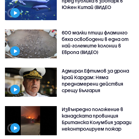
пред публика в зоопарк в
Южен Китай (ВИДЕО
600 малки птици фламинго
бяха освободени в една от
най-големите колонии в
Европа (ВИДЕО)
Адмирал Ефтимов за дрона
край Кардам: Няма
преднамерени действия
срещу България
Извънредно положение в
канадската провинция
Британска Колумбия заради
неконтролируем пожар