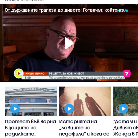
Протест във Варна
Историята на
"Дотам и
в защита на
„ловците на
Дивият с
родилката,
педофили” и кога се
Женда в 