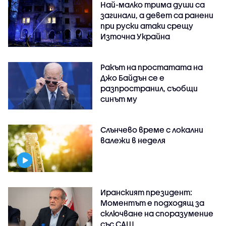
Най-малко трима души са
загинали, а девет са ранени
при руски атаки срещу
Източна Украйна
Ракът на простатата на
Джо Байдън се е
разпространил, съобщи
синът му
Слънчево време с локални
валежи в неделя
Иранският президент:
Моментът е подходящ за
сключване на споразумение
със САЩ