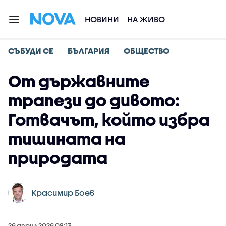
НОВИНИ
НА ЖИВО
СЪБУДИ СЕ
БЪЛГАРИЯ
ОБЩЕСТВО
От държавните
трапези до дивото:
Готвачът, който избра
тишината на
природата
Красимир Боев
26 април 2026 08:13