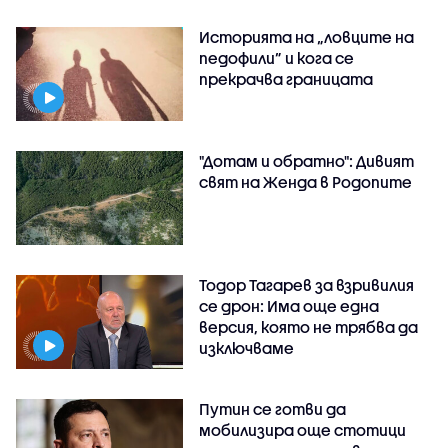
Историята на „ловците на
педофили” и кога се
прекрачва границата
"Дотам и обратно": Дивият
свят на Женда в Родопите
Тодор Тагарев за взривилия
се дрон: Има още една
версия, която не трябва да
изключваме
Путин се готви да
мобилизира още стотици