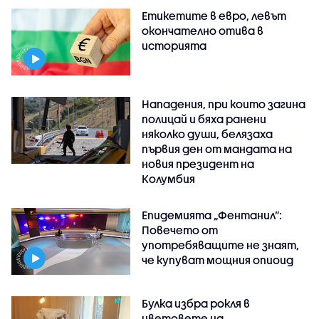
Етикетите в евро, левът
окончателно отива в
историята
Нападения, при които загина
полицай и бяха ранени
няколко души, белязаха
първия ден от мандата на
новия президент на
Колумбия
Епидемията „Фентанил”:
Повечето от
употребяващите не знаят,
че купуват мощния опиоид
Булка избра рокля в
цветовете на