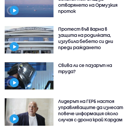
отварянето на Ормузкия
проток
Протест във Варна в
защита на родилката,
изгубила бебето си дни
преди раждането
Свива ли се пазарът на
труда?
Лидерът на ГЕРБ настоя
управляващите да изнесат
повече информация около
случая с дрона край Кардам