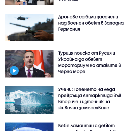
Дронове са били засечени
над военен обект в Западна
Германия
Турция поиска от Русия и
Украйна да обявят
мораториум на атаките в
Черно море
Учени: Топенето на леда
превръща Антарктида във
вторичен източник на
живачно замърсяване
Бебе ламантин с дебют