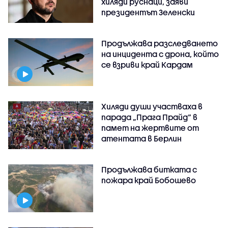
хиляди руснаци, заяви
президентът Зеленски
Продължава разследването
на инцидента с дрона, който
се взриви край Кардам
Хиляди души участваха в
парада „Прага Прайд“ в
памет на жертвите от
атентата в Берлин
Продължава битката с
пожара край Бобошево