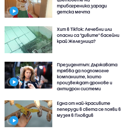
трибагреника заради
детска мечта
Хит в TikTok: Лечебни или
опасни са "дивите" басейни
край Железница?
Президентът: Държавата
трябва да подпомогне
компаниите, които
произвеждат дронове и
антидрон системи
Една от най-красивите
пеперуди в света се появи в
музея в Пловдив