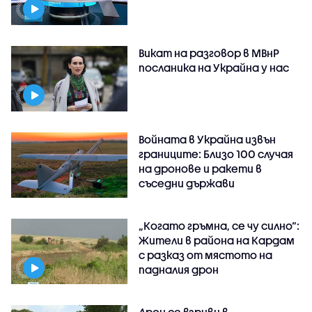
Викат на разговор в МВнР
посланика на Украйна у нас
Войната в Украйна извън
границите: Близо 100 случая
на дронове и ракети в
съседни държави
„Когато гръмна, се чу силно“:
Жители в района на Кардам
с разказ от мястото на
падналия дрон