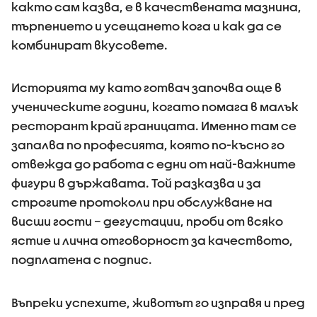
както сам казва, е в качествената мазнина,
търпението и усещането кога и как да се
комбинират вкусовете.
Историята му като готвач започва още в
ученическите години, когато помага в малък
ресторант край границата. Именно там се
запалва по професията, която по-късно го
отвежда до работа с едни от най-важните
фигури в държавата. Той разказва и за
строгите протоколи при обслужване на
висши гости – дегустации, проби от всяко
ястие и лична отговорност за качеството,
подплатена с подпис.
Въпреки успехите, животът го изправя и пред