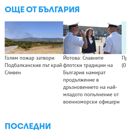
ОЩЕ ОТ БЪЛГАРИЯ
Голям пожар затвори
Йотова: Славните
Про
Подбалканския път край
флотски традиции на
(09
Сливен
България намират
продължение в
дръзновението на най-
младото попълнение от
военноморски офицери
ПОСЛЕДНИ