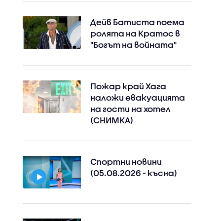
Дейв Батиста поема
ролята на Кратос в
"Богът на войната"
Пожар край Хага
наложи евакуацията
на гости на хотел
(СНИМКА)
Спортни новини
(05.08.2026 - късна)