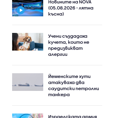
Новините на NOVA
(05.08.2026 - лятна
късна)
Учени създадоха
кучета, които не
предизвикват
алергии
Instagram
Facebook
Йеменските хути
атакуваха два
саудитски петролни
танкера
Израелската армия