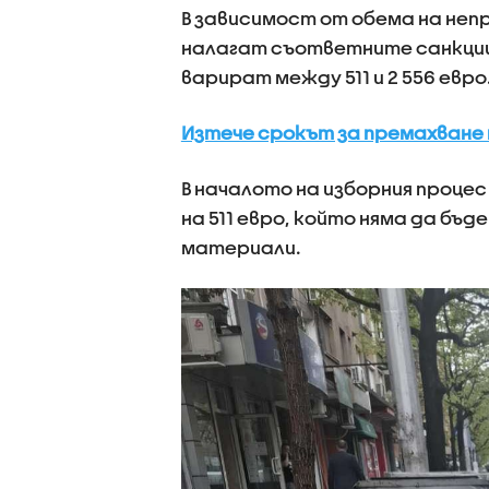
В зависимост от обема на не
налагат съответните санкции
варират между 511 и 2 556 евро
Изтече срокът за премахване 
В началото на изборния проце
на 511 евро, който няма да бъ
материали.