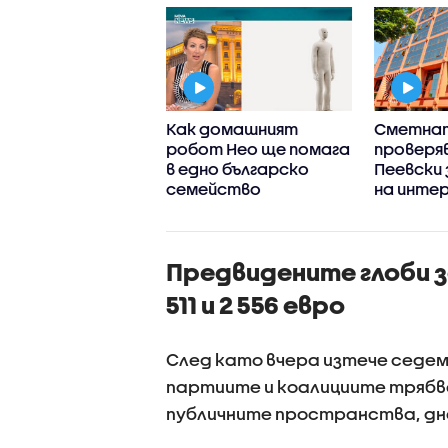
тната палата
Как домашният
Сметна
ва дали да
робот Нео ще помага
проверяв
зува процедура
в едно българско
Пеевски 
онфликт на
семейство
на инте
реси срещу
ски
Предвидените глоби 
511 и 2 556 евро
След като вчера изтече седем
партиите и коалициите трябв
публичните пространства, дн