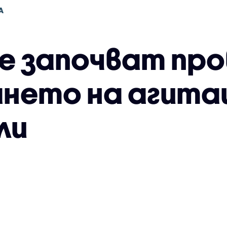
А
 започват про
нето на агита
ли