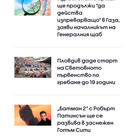
ще продължи "да
действа
изпреварващо" в Газа,
заяви началникът на
Генералния щаб
Пловдив даде старт
на Световното
първенство по
гребане до 19 години
„Батман 2“ с Робърт
Патинсън ще се
развива в заснежен
Готъм Сити