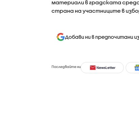
материали в градската среда
страна на участниците в избо
Добави ни в предпочитани и
Последвайте ни
NewsLetter