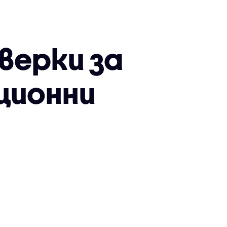
верки за
ционни