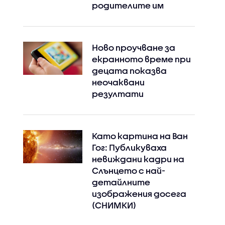
родителите им
Ново проучване за
екранното време при
децата показва
неочаквани
резултати
Като картина на Ван
Гог: Публикуваха
невиждани кадри на
Слънцето с най-
детайлните
изображения досега
(СНИМКИ)