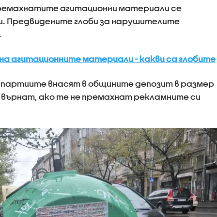
премахнатите агитационни материали се
. Предвидените глоби за нарушителите
.
на агитационните материали - какви са глобите
с партиите внасят в общините депозит в размер
де върнат, ако те не премахнат рекламните си