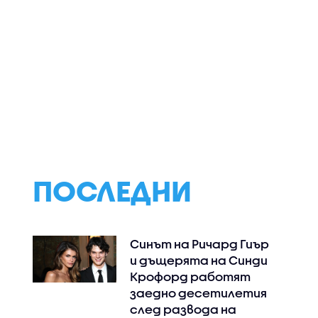
След 15
Тръмп с
Министерският
я
предупреждение към
съвет дава ста
идоби
Иран - или отваря
бюджетната
по
Ормузкия проток, или
процедура за 202
ще последва силен
а
удар
 Северна
ПОСЛЕДНИ
Синът на Ричард Гиър
и дъщерята на Синди
Крофорд работят
заедно десетилетия
след развода на