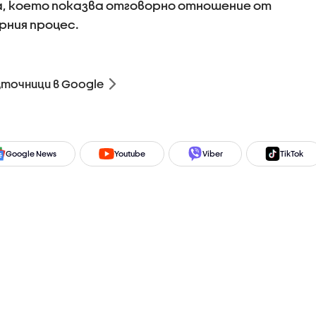
, което показва отговорно отношение от
рния процес.
зточници в Google
Google News
Youtube
Viber
TikTok