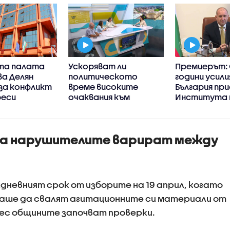
та палата
Ускоряват ли
Премиерът: 
а Делян
политическото
години усили
за конфликт
време високите
България пр
реси
очаквания към
Института 
кабинета „Радев“
история на
българскат
емиграция в
за нарушителите варират между
Америка
дневният срок от изборите на 19 април, когато
аше да свалят агитационните си материали от
ес общините започват проверки.