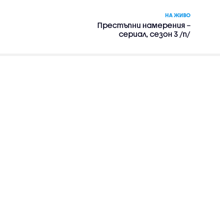
НА ЖИВО
Престъпни намерения –
сериал, сезон 3 /п/