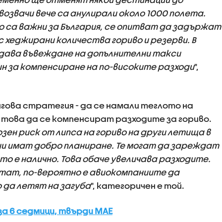
озвачи вече са анулирали около 1000 полета.
 са важни за България, се опитват да задържат
 хеджирани количества гориво и резерви. В
дава въвеждане на допълнителни такси
ин за компенсиране на по-високите разходи
",
гова стратегия - да се намали теглото на
това да се компенсират разходите за гориво.
ен риск от липса на гориво на други летища в
и имат добро планиране. Те могат да зареждат
то е налично. Това обаче увеличава разходите.
тат, по-вероятно е авиокомпаниите да
 да летят на загуба
", категоричен е той.
за 6 седмици, твърди МАЕ