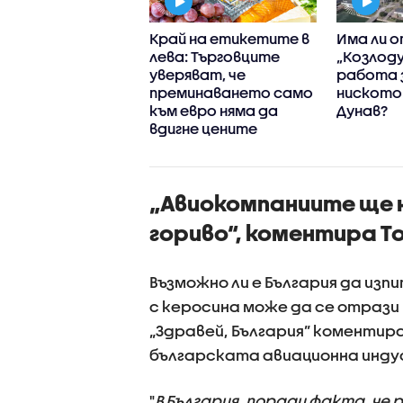
ната
Край на етикетите в
Има ли 
аструктура у
лева: Търговците
„Козлоду
- некачествена
уверяват, че
работа 
остаряла?
преминаването само
ниското 
към евро няма да
Дунав?
вдигне цените
„Авиокомпаниите ще 
гориво“, коментира 
Възможно ли е България да изп
с керосина може да се отрази
„Здравей, България” коментир
българската авиационна инду
"
В България, поради факта, че