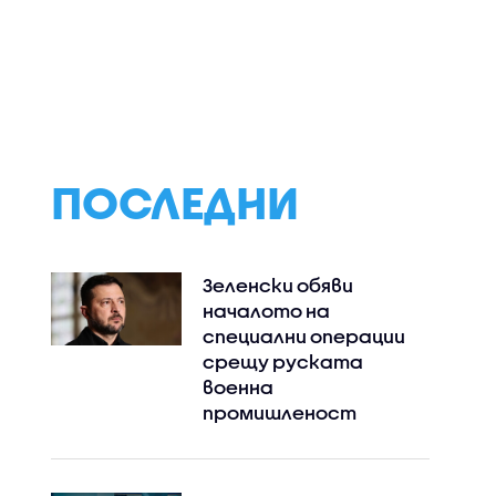
обмисля
Словения също
Цените на петр
и
намалява
паднаха по борс
 родни
мощността на АЕЦ
Какво следва за
циално
пазара на горив
 за
нас
а
ПОСЛЕДНИ
Зеленски обяви
началото на
специални операции
срещу руската
военна
промишленост