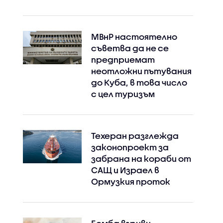
МВнР настоятелно
съветва да не се
предприемат
неотложни пътувания
до Куба, в това число
с цел туризъм
Техеран разглежда
законопроект за
забрана на кораби от
САЩ и Израел в
Ормузкия проток