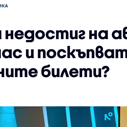
ИКА
и недостиг на 
нас и поскъпват
ите билети?