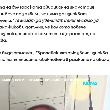
а на българската авиационна индустрия
и вече са заявили, че няма да изискват
лети. "
Те могат да увеличат цените само за
ванджиков и допълни, че колкото повече
 изток цените на полетите ще растат, но
ква.
 бъде отменен, Европейският съюз вече изисква
та на пътниците, обикновено в рамките на около