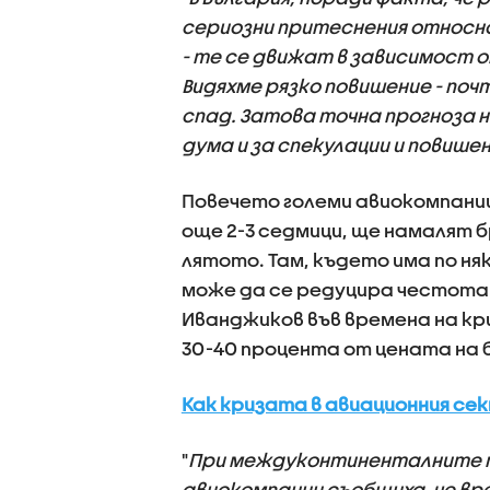
сериозни притеснения относно
- те се движат в зависимост о
Видяхме рязко повишение - поч
спад. Затова точна прогноза н
дума и за спекулации и повише
Повечето големи авиокомпании
още 2-3 седмици, ще намалят 
лятото. Там, където има по ня
може да се редуцира честотат
Иванджиков във времена на кр
30-40 процента от цената на 
Как кризата в авиационния с
"
При междуконтиненталните п
авиокомпании съобщиха, че вр