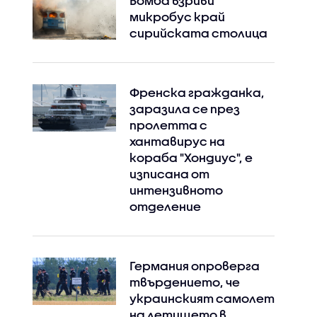
Бомба взриви
микробус край
сирийската столица
Френска гражданка,
заразила се през
пролетта с
хантавирус на
кораба "Хондиус", е
изписана от
интензивното
отделение
Германия опроверга
твърдението, че
украинският самолет
на летището в