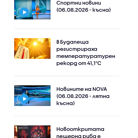
Спортни новини
(06.08.2026 - късна)
В Будапеща
регистрираха
температуратурен
рекорд от 41,1°C
Новините на NOVA
(06.08.2026 - лятна
късна)
Новооткритата
пещерна риба е