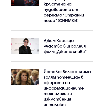
кръстена на
чудовището от
сериала "Странни
неща" (СНИМКИ)
Джим Кери ще
участва в игралния
филм „Джетсънови“
Йотова: България има
голям потенциал в
сферата на
информационните
технологии и
изкуствения
интелект