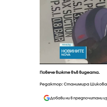
Повече вижте във видеата.
Редактор: Станимира Шикова
Добави ни в предпочитани и