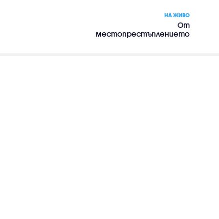
НА ЖИВО
От
местопрестъплението
– сериал, сезон 1