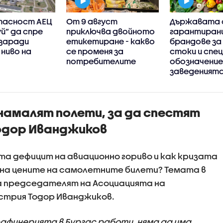
опасност АЕЦ
От 9 август
Държавата 
й” да спре
приключва двойното
гарантиран
заради
етикетиране - какво
брандове за
ниво на
се променя за
стоки и спе
потребителите
обозначение
заведеният
намалят полети, за да спестят
Тодор Иванджиков
ита дефицит на авиационно гориво и как кризата
 на цените на самолетните билети? Темата в
а председателят на Асоциацията на
стрия Тодор Иванджиков.
 рафинерията в Бургас работи, няма да има