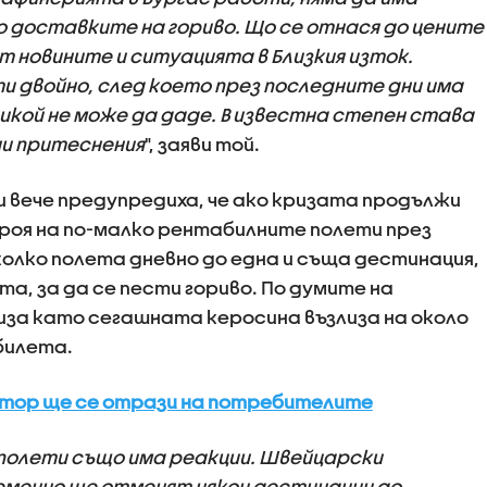
 доставките на гориво. Що се отнася до цените
т новините и ситуацията в Близкия изток.
ти двойно, след което през последните дни има
икой не може да даде. В известна степен става
ни притеснения
", заяви той.
 вече предупредиха, че ако кризата продължи
броя на по-малко рентабилните полети през
колко полета дневно до една и съща дестинация,
а, за да се пести гориво. По думите на
иза като сегашната керосина възлиза на около
билета.
ектор ще се отрази на потребителите
олети също има реакции. Швейцарски
еменно ще отменят някои дестинации до