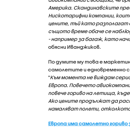
Америка. Скандинавските прев
Нискотарифни компании, които
цените, тъй като разполагат с
същото време обаче се наблю
- например за багаж, като нач
обясни Иванджиков.
По думите му това е маркетин
самолетите и едновременно с 
"
Към момента не виждам сериоз
Европа. Повечето авиокомпани
повече гориво на летища, къде
Ако цените продължат да рас
намаляват полети, отколкото
Европа има самолетно гориво 