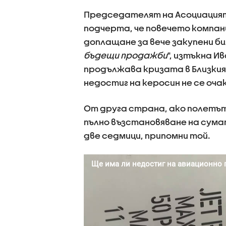
Председателят на Асоциацият
подчерта, че повечето компани
доплащане за вече закупени би
бъдещи продажби
", изтъкна И
продължава кризата в Близкия
недостиг на керосин не се оча
От друга страна, ако полетът
пълно възстановяване на сума
две седмици, припомни той.