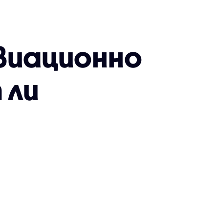
авиационно
 ли