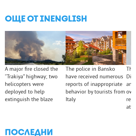
ОЩЕ ОТ INENGLISH
A major fire closed the
The police in Bansko
The 
“Trakiya” highway; two
have received numerous
Dir
helicopters were
reports of inappropriate
an i
deployed to help
behavior by tourists from
own 
extinguish the blaze
Italy
rep
atta
ПОСЛЕДНИ