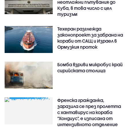
неотложни пътувания до
Куба, в това число с цел
туризъм
Техеран разглежда
законопроект за забрана на
кораби от САЩ и Израел в
Ормузкия проток
Бомба взриви микробус край
сирийската столица
Френска гражданка,
заразила се през пролетта
с хантавирус на кораба
"Хондиус", е изписана от
интензивното отделение