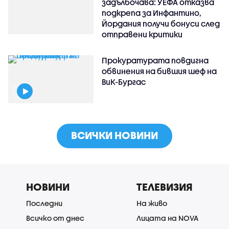
задълбочава: УЕФА отказва
подкрепа за Инфантино,
Йордания получи бонуси след
отправени критики
Прокуратурата повдигна
обвинения на бившия шеф на
ВиК-Бургас
ВСИЧКИ НОВИНИ
НОВИНИ
ТЕЛЕВИЗИЯ
Последни
На живо
Всичко от днес
Лицата на NOVA