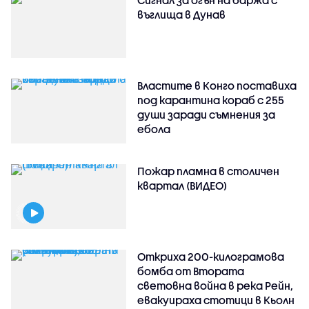
Сигнал за огън на баржа с
въглища в Дунав
Властите в Конго поставиха
под карантина кораб с 255
души заради съмнения за
ебола
Пожар пламна в столичен
квартал (ВИДЕО)
Откриха 200-килограмова
бомба от Втората
световна война в река Рейн,
евакуираха стотици в Кьолн