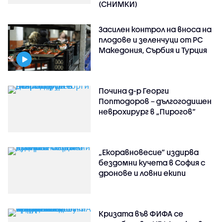
(СНИМКИ)
Засилен контрол на вноса на
плодове и зеленчуци от РС
Македония, Сърбия и Турция
Почина д-р Георги
Поптодоров – дългогодишен
неврохирург в „Пирогов“
„Екоравновесие“ издирва
бездомни кучета в София с
дронове и ловни екипи
Кризата във ФИФА се