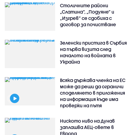
Столичните райони
„Слатина“, „Подуяне“ и
„Изгрев“ се сдобиха с
договор за почистване
Зеленски пристига в Сърбия
на първа визита след
началото на войната в
Украйна
Всяка държава членка на ЕС
може да реши да ограничи
споделянето в приложения
на информация къде има
проверки на пътя
Ниското ниво на Дунав
заплашва АЕЦ-овете в
Европа