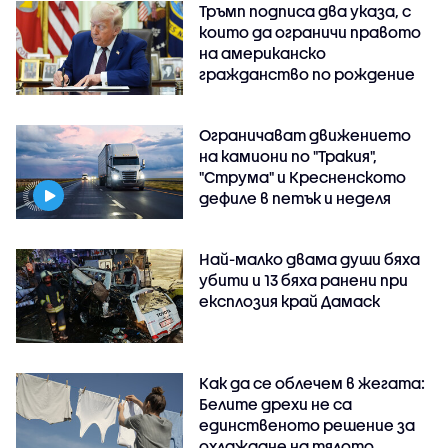
Тръмп подписа два указа, с
които да ограничи правото
на американско
гражданство по рождение
Ограничават движението
на камиони по "Тракия",
"Струма" и Кресненското
дефиле в петък и неделя
Най-малко двама души бяха
убити и 13 бяха ранени при
експлозия край Дамаск
Как да се облечем в жегата:
Белите дрехи не са
единственото решение за
охлаждане на тялото