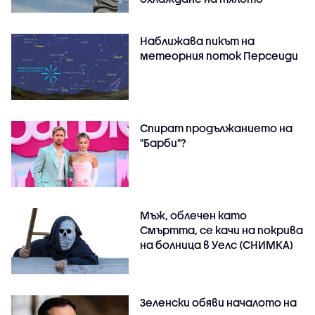
Наближава пикът на
метеорния поток Персеиди
Спират продължанието на
"Барби"?
Мъж, облечен като
Смъртта, се качи на покрива
на болница в Уелс (СНИМКА)
Зеленски обяви началото на