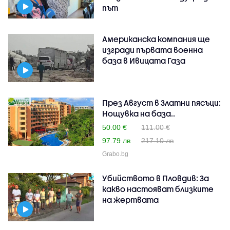
път
Американска компания ще
изгради първата военна
база в Ивицата Газа
През Август в Златни пясъци:
Нощувка на база..
50.00 €
111.00 €
97.79 лв
217.10 лв
Grabo.bg
Убийството в Пловдив: За
какво настояват близките
на жертвата