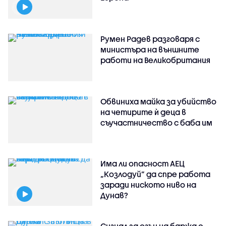
Румен Радев разговаря с
министъра на външните
работи на Великобритания
Обвиниха майка за убийство
на четирите ѝ деца в
съучастничество с баба им
Има ли опасност АЕЦ
„Козлодуй” да спре работа
заради ниското ниво на
Дунав?