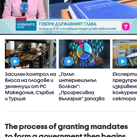
Засилен контрол на
„Галъп
Експерт
вноса на плодове и
интернешънъл
предупре
зеленчуци от РС
болкан“:
изкривен
Македония, Сърбия
„Прогресивна
конкуренц
и Турция
България“ запазва
сектора 
високия си ръст на
в
доверие през
киберси
първите 100 дни
на държ
управление
The process of granting mandates
to form a government then begins