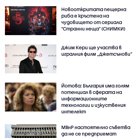
Новооткритата пещерна
риба е кръстена на
чудовището от сериала
"Странни неща" (СНИМКИ)
Джим Кери ще участва в
игралния филм „Джетсънови“
Йотова: България има голям
потенциал в сферата на
информационните
технологии и изкуствения
интелект
МВнР настоятелно съветва
да не се предприемат