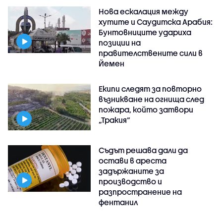
Нова ескалация между
хутите и Саудитска Арабия:
Бунтовниците удариха
позиции на
правителствените сили в
Йемен
Екипи следят за повторно
възникване на огнища след
пожара, който затвори
„Тракия“
Съдът решава дали да
остави в ареста
задържаните за
производство и
разпространение на
фентанил