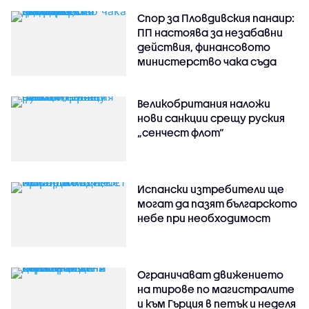
Спор за Пловдивския панаир:
ПП настоява за незабавни
действия, финансовото
министерство чака съда
Великобритания наложи
нови санкции срещу руския
„сенчест флот“
Испански изтребители ще
могат да пазят българското
небе при необходимост
Ограничават движението
на тирове по магистралите
и към Гърция в петък и неделя