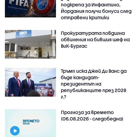
подкрепа за Инфантино,
Йордания получи бонуси след
отправени критики
Прокуратурата повдигна
обвинения на бившия шеф на
ВиК-Бургас
Тръмп иска Джей Ди Ванс да
бъде кандидат-
президентът на
републиканците през 2028
г.?
Прогноза за времето
(06.08.2026 - следобедна)