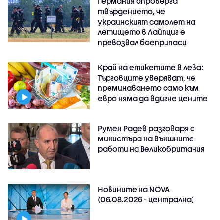
Германия опроверга
твърдението, че
украинският самолет на
летището в Лайпциг е
превозвал боеприпаси
Край на етикетите в лева:
Търговците уверяват, че
преминаването само към
евро няма да вдигне цените
Румен Радев разговаря с
министъра на външните
работи на Великобритания
Новините на NOVA
(06.08.2026 - централна)