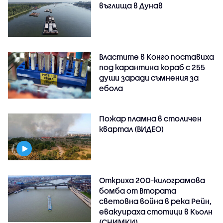
въглища в Дунав
Властите в Конго поставиха
под карантина кораб с 255
души заради съмнения за
ебола
Пожар пламна в столичен
квартал (ВИДЕО)
Откриха 200-килограмова
бомба от Втората
световна война в река Рейн,
евакуираха стотици в Кьолн
(СНИМКИ)