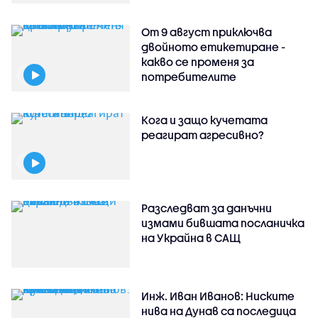
От 9 август приключва
двойното етикетиране -
какво се променя за
потребителите
Кога и защо кучетата
реагират агресивно?
Разследват за данъчни
измами бившата посланичка
на Украйна в САЩ
Инж. Иван Иванов: Ниските
нива на Дунав са последица