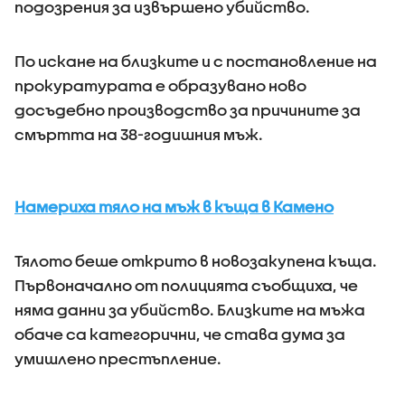
подозрения за извършено убийство.
По искане на близките и с постановление на
прокуратурата е образувано ново
досъдебно производство за причините за
смъртта на 38-годишния мъж.
Намериха тяло на мъж в къща в Камено
Тялото беше открито в новозакупена къща.
Първоначално от полицията съобщиха, че
няма данни за убийство. Близките на мъжа
обаче са категорични, че става дума за
умишлено престъпление.