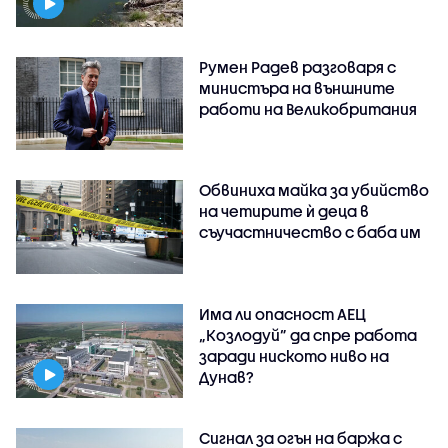
Румен Радев разговаря с
министъра на външните
работи на Великобритания
Обвиниха майка за убийство
на четирите ѝ деца в
съучастничество с баба им
Има ли опасност АЕЦ
„Козлодуй” да спре работа
заради ниското ниво на
Дунав?
Сигнал за огън на баржа с