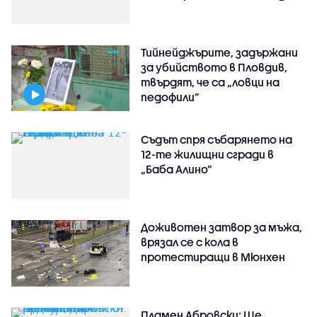
Тийнейджърите, задържани
за убийството в Пловдив,
твърдят, че са „ловци на
педофили”
Съдът спря събарянето на
12-те жилищни сгради в
„Баба Алино“
Доживотен затвор за мъжа,
врязал се с кола в
протестиращи в Мюнхен
Пламен Абровски: Ще