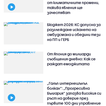
от климатичните промени,
такива явления ще
зачестяват
Бюджет 2026: КС допусна за
разглеждане искането на
омбудсмана и обедини тези
на ПП и ГЕРБ
От Япония до милиарди
съобщения дневно: Как се
раждат емоджитата
„Галъп интернешънъл
болкан“: „Прогресивна
България“ запазва високия си
ръст на доверие през
първите 100 дни управление