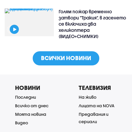
Голям пожар временно
затвори "Тракия", в гасенето
се включиха два
хеликоптера
(ВИДЕО+СНИМКИ)
ВСИЧКИ НОВИНИ
НОВИНИ
ТЕЛЕВИЗИЯ
Последни
На живо
Всичко от днес
Лицата на NOVA
Моята новина
Предавания и
сериали
Видео