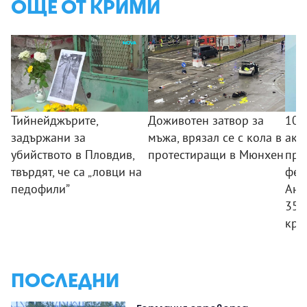
ОЩЕ ОТ КРИМИ
Тийнейджърите,
Доживотен затвор за
10 
задържани за
мъжа, врязал се с кола в
акц
убийството в Пловдив,
протестиращи в Мюнхен
про
твърдят, че са „ловци на
фен
педофили”
Ант
350
кри
ПОСЛЕДНИ