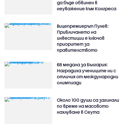
да бъде обвинен в
неуважение към Конгреса
Вицепремиерът Пулев:
Привличането на
инвестиции е ключов
приоритет за
правителството
68 медала за България:
Наградиха учениците ни с
отличия от международни
олимпиади
Около 100 души са загинали
по време на масовото
нахлуване в Сеута