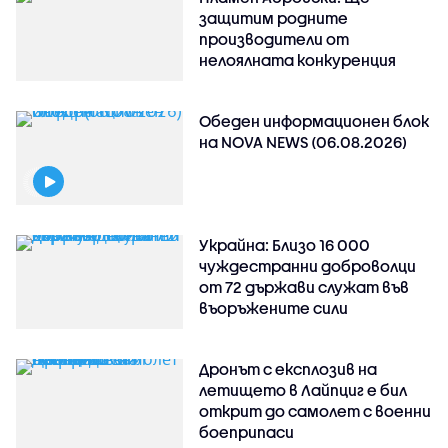
защитим родните
производители от
нелоялната конкуренция
Обеден информационен блок
на NOVA NEWS (06.08.2026)
Украйна: Близо 16 000
чуждестранни доброволци
от 72 държави служат във
въоръжените сили
Дронът с експлозив на
летището в Лайпциг е бил
открит до самолет с военни
боеприпаси