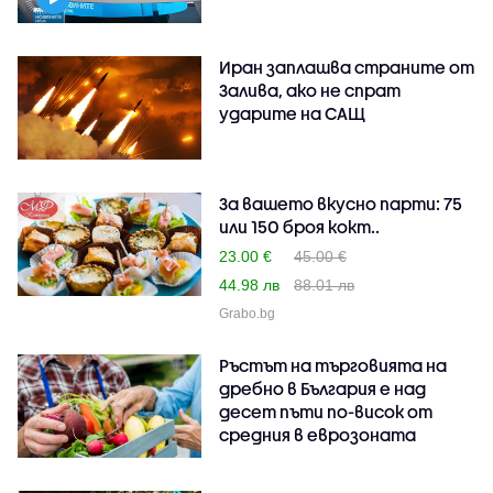
Иран заплашва страните от
Залива, ако не спрат
ударите на САЩ
За вашето вкусно парти: 75
или 150 броя кокт..
23.00 €
45.00 €
44.98 лв
88.01 лв
Grabo.bg
Ръстът на търговията на
дребно в България е над
десет пъти по-висок от
средния в еврозоната