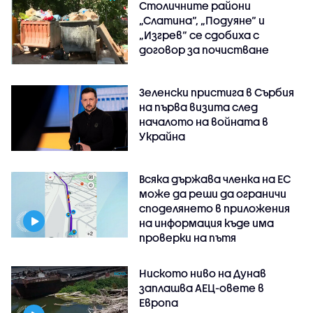
Столичните райони
„Слатина“, „Подуяне“ и
„Изгрев“ се сдобиха с
договор за почистване
Зеленски пристига в Сърбия
на първа визита след
началото на войната в
Украйна
Всяка държава членка на ЕС
може да реши да ограничи
споделянето в приложения
на информация къде има
проверки на пътя
Ниското ниво на Дунав
заплашва АЕЦ-овете в
Европа