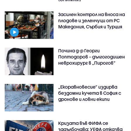
Засилен контрол на вноса на
плодове и зеленчуци от РС
Македония, Сърбия и Турция
Почина д-р Георги
Поптодоров – дългогодишен
неврохирург в „Пирогов“
„Екоравновесие“ издирва
бездомни кучета в София с
дронове и ловни екипи
Кризата във ФИФА се
задълбочава: УЕФА отказва