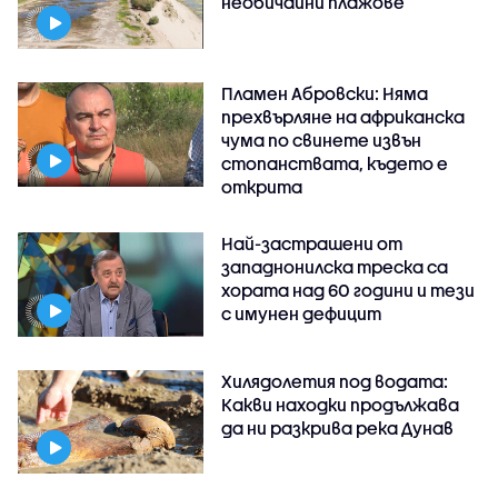
необичайни плажове
Пламен Абровски: Няма
прехвърляне на африканска
чума по свинете извън
стопанствата, където е
открита
Най-застрашени от
западнонилска треска са
хората над 60 години и тези
с имунен дефицит
Хилядолетия под водата:
Какви находки продължава
да ни разкрива река Дунав