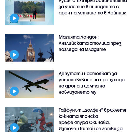
Русия отхвърли обвиненията
за участие в инцидента с
дрон на летището в Лайпциг
Магията Лондон:
Английската столица през
погледа на младите
Депутати настояват за
установяване на произхода
на дрона и целта на
навлизането му
Тайфунът „Долфин” връхлетя
южната японска
префектура Окинава,
Източен Китай се готви за