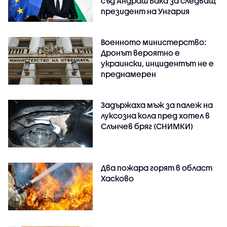
съд Андраш Бака за следващ
президент на Унгария
Военното министерство:
Дронът вероятно е
украински, инцидентът не е
преднамерен
Задържаха мъж за палеж на
луксозна кола пред хотел в
Слънчев бряг (СНИМКИ)
Два пожара горят в област
Хасково