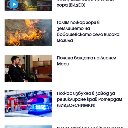
хора (ВИДЕО)
Голям пожар гори в
землището на
бобошевското село Висока
могила
Почина бащата на Лионел
Меси
Пожар избухна в завод за
рециклиране край Ротердам
(ВИДЕО+СНИМКИ)