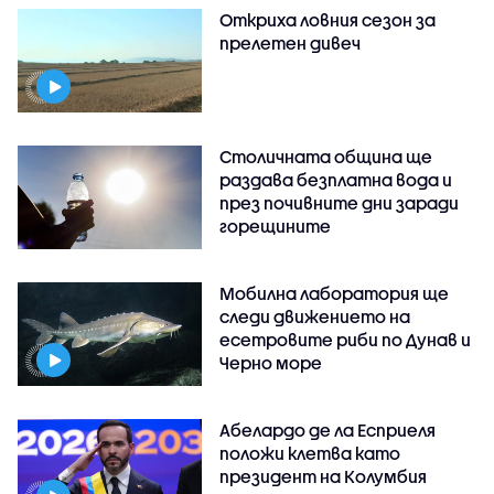
Откриха ловния сезон за
прелетен дивеч
Столичната община ще
раздава безплатна вода и
през почивните дни заради
горещините
Мобилна лаборатория ще
следи движението на
есетровите риби по Дунав и
Черно море
Абелардо де ла Есприеля
положи клетва като
президент на Колумбия