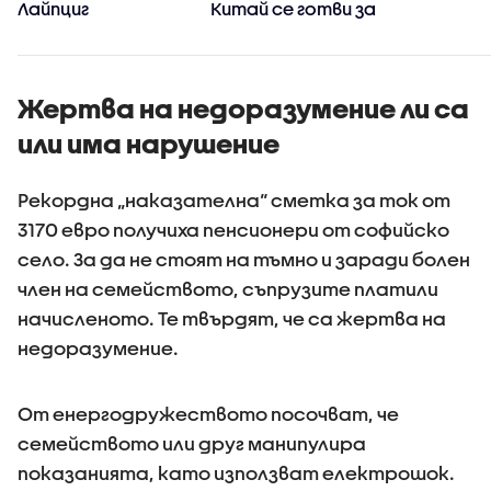
Лайпциг
Китай се готви за
стихията
Жертва на недоразумение ли са
или има нарушение
Рекордна „наказателна“ сметка за ток от
3170 евро получиха пенсионери от софийско
село. За да не стоят на тъмно и заради болен
член на семейството, съпрузите платили
начисленото. Те твърдят, че са жертва на
недоразумение.
От енергодружеството посочват, че
семейството или друг манипулира
показанията, като използват електрошок.