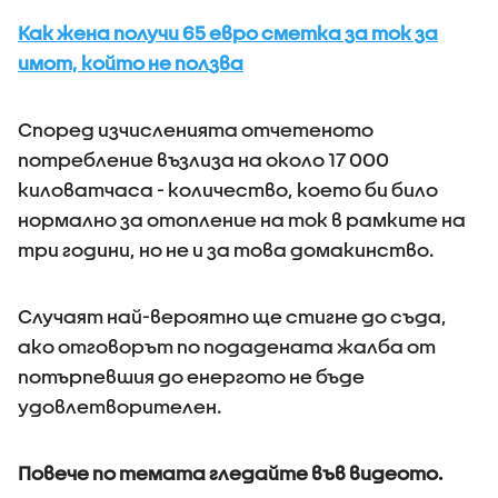
Как жена получи 65 евро сметка за ток за
имот, който не ползва
Според изчисленията отчетеното
потребление възлиза на около 17 000
киловатчаса - количество, което би било
нормално за отопление на ток в рамките на
три години, но не и за това домакинство.
Случаят най-вероятно ще стигне до съда,
ако отговорът по подадената жалба от
потърпевшия до енергото не бъде
удовлетворителен.
Повече по темата гледайте във видеото.