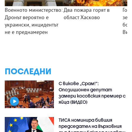
Военното министерство:
Два пожара горят в
Гол
Дронът вероятно е
област Хасково
зем
украински, инцидентът
боб
не е преднамерен
Вис
ПОСЛЕДНИ
С викове „Срам!“:
Опозиционен депутат
замери косовския премиер с
яйца (ВИДЕО)
ТИСА номинира бившия
председател на Върховния