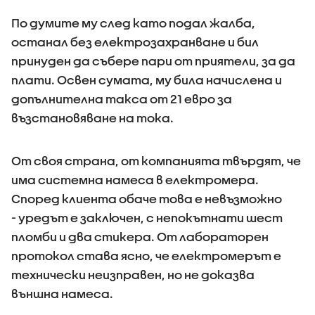
По думите му след като подал жалба,
останал без електрозахранване и бил
принуден да събере пари от приятели, за да
плати. Освен сумата, му била начислена и
допълнителна такса от 21 евро за
възстановяване на тока.
От своя страна, от компанията твърдят, че
има системна намеса в електромера.
Според клиента обаче това е невъзможно
- уредът е заключен, с непокътнати шест
пломби и два стикера. От лабораторен
протокол става ясно, че електромерът е
технически неизправен, но не доказва
външна намеса.