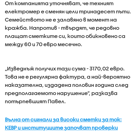
От компанията уточняват, че техният
електромер е сменян цели тринадесет пъти.
Семейството не е залавяно в момент на
кражба. Напротив - твърдят, че редовно
плащат сметките си, които обикновено са
между 60 и 70 евро месечно.
„Изведнъж получих тази сума - 3170,02 евро.
Това не е регулярна фактура, а най-вероятно
наказателна, издадена половин година след
предполагаемото нарушение“, разказва
потърпевшият Павел.
Вълна от сигнали за високи сметки за ток:
КЕВР и институциите започват проверки