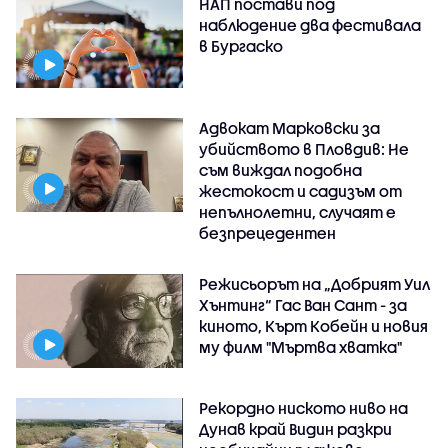
НАП постави под
наблюдение два фестивала
в Бургаско
Адвокат Марковски за
убийството в Пловдив: Не
съм виждал подобна
жестокост и садизъм от
непълнолетни, случаят е
безпрецедентен
Режисьорът на „Добрият Уил
Хънтинг“ Гас Ван Сант - за
киното, Кърт Кобейн и новия
му филм "Мъртва хватка"
Рекордно ниското ниво на
Дунав край Видин разкри