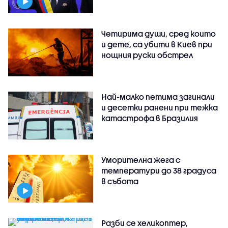
Четирима души, сред които
и дете, са убити в Киев при
нощния руски обстрел
Най-малко петима загинали
и десетки ранени при тежка
катастрофа в Бразилия
Уморителна жега с
температури до 38 градуса
в събота
Разби се хеликоптер,