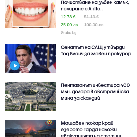
Почистване на зъбен камък,
полиране с Airflo..
12.78 €
51.13 €
25.00 лв
100.00 лв
Grabo.bg
Сенатът на САЩ утвърди
Тод Бланч за главен прокурор
Пентагонът инвестира 400
млн. долара в австралийска
мина за скандий
Мащабен пожар край
езерото Гарда наложи
евакуацията на стотици