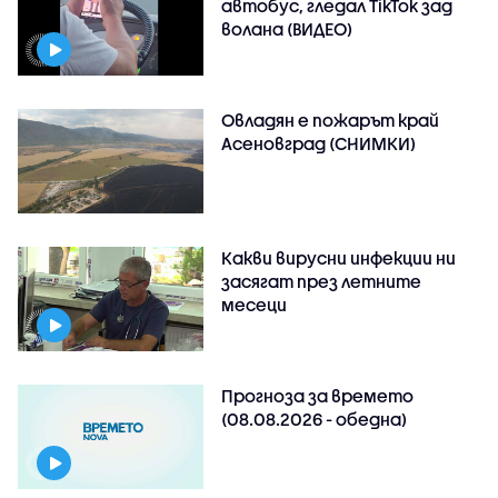
автобус, гледал TikTok зад
волана (ВИДЕО)
Овладян е пожарът край
Асеновград (СНИМКИ)
Какви вирусни инфекции ни
засягат през летните
месеци
Прогноза за времето
(08.08.2026 - обедна)