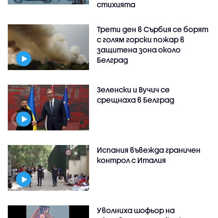
стихията
Трети ден в Сърбия се борят
с голям горски пожар в
защитена зона около
Белград
Зеленски и Вучич се
срещнаха в Белград
Испания въвежда граничен
контрол с Италия
Уволниха шофьор на