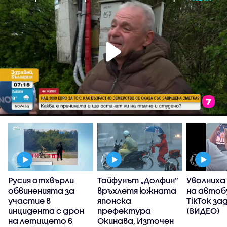
Русия отхвърли
Тайфунът „Долфин”
Уволниха
обвиненията за
връхлетя южната
на автоб
участие в
японска
TikTok за
инцидента с дрон
префектура
(ВИДЕО)
на летището в
Окинава, Източен