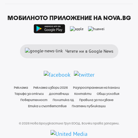
МОБИЛНОТО ПРИЛОЖЕНИЕ НА NOVA.BG
Четете ни в Google News
Реклама
Реклама избори 2026
Разпространение на канали
Тарифа за откъси
Доставчици
Контакти
Общи условия
Поверителност
Политика ЛД
Правила за ползване
Етика и съответствие
Платени публикации
© 2026 Нова Броудкастинг Груп ЕООД. Всички права запазени.