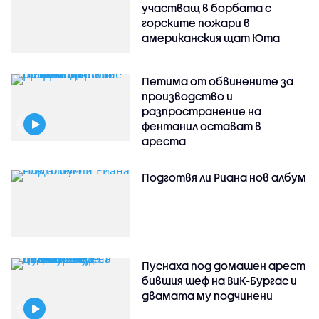
участващ в борбата с
горските пожари в
американския щат Юта
Петима от обвинените за
производство и
разпространение на
фентанил остават в
ареста
Подготвя ли Риана нов албум
Пуснаха под домашен арест
бившия шеф на ВиК-Бургас и
двамата му подчинени