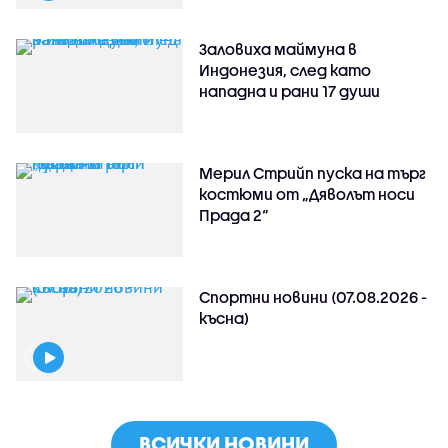
Заловиха маймуна в
Индонезия, след като
нападна и рани 17 души
Мерил Стрийп пуска на търг
костюми от „Дяволът носи
Прада 2“
Спортни новини (07.08.2026 -
късна)
ВСИЧКИ НОВИНИ