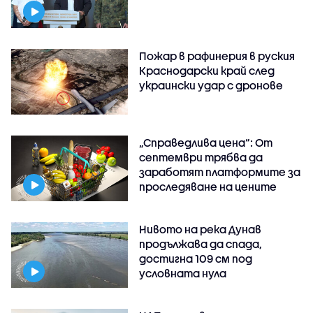
Пожар в рафинерия в руския
Краснодарски край след
украински удар с дронове
„Справедлива цена“: От
септември трябва да
заработят платформите за
проследяване на цените
Нивото на река Дунав
продължава да спада,
достигна 109 см под
условната нула