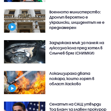
Военното министерство:
Дронът вероятно е
украински, инцидентът не е
преднамерен
Задържаха мъж за палеж на
луксозна кола пред хотел в
Слънчев бряг (СНИМКИ)
Локализираха двата
пожара, които горят в
област Хасково
Сенатът на САЩ утвърди
Тод Бланч за главен прокурор