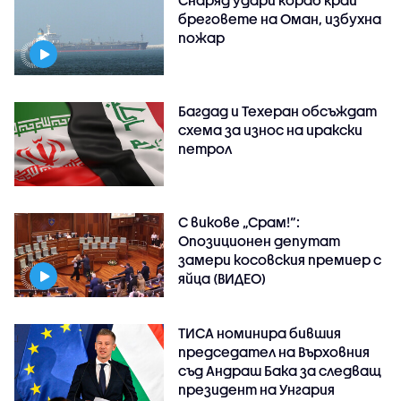
Снаряд удари кораб край
бреговете на Оман, избухна
пожар
Багдад и Техеран обсъждат
схема за износ на иракски
петрол
С викове „Срам!“:
Опозиционен депутат
замери косовския премиер с
яйца (ВИДЕО)
ТИСА номинира бившия
председател на Върховния
съд Андраш Бака за следващ
президент на Унгария