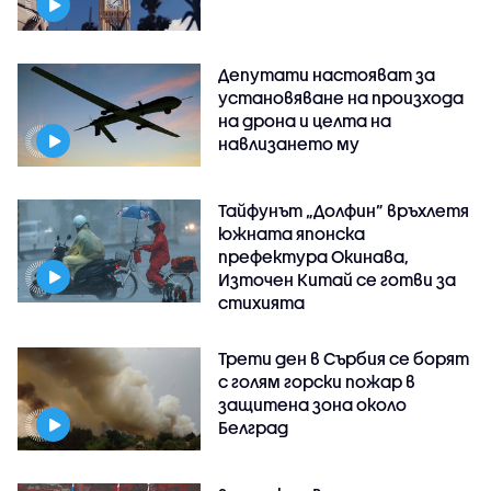
Депутати настояват за
установяване на произхода
на дрона и целта на
навлизането му
Тайфунът „Долфин” връхлетя
южната японска
префектура Окинава,
Източен Китай се готви за
стихията
Трети ден в Сърбия се борят
с голям горски пожар в
защитена зона около
Белград