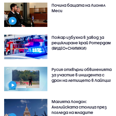
Почина бащата на Лионел
Меси
Пожар избухна в завод за
рециклиране край Ротердам
(ВИДЕО+СНИМКИ)
Русия отхвърли обвиненията
за участие в инцидента с
дрон на летището в Лайпциг
Магията Лондон:
Английската столица през
погледа на младите