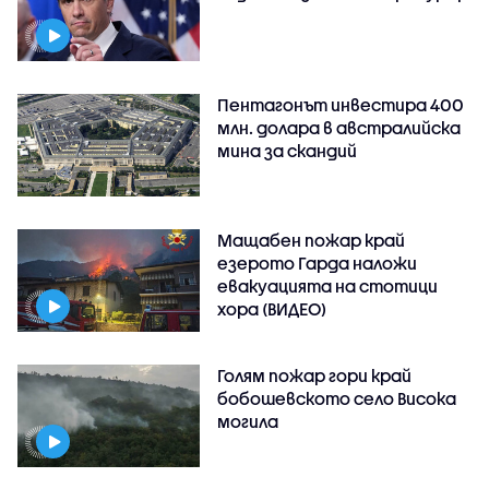
Пентагонът инвестира 400
млн. долара в австралийска
мина за скандий
Мащабен пожар край
езерото Гарда наложи
евакуацията на стотици
хора (ВИДЕО)
Голям пожар гори край
бобошевското село Висока
могила