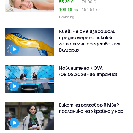
55.30 €
79.00 €
108.16 лв
154.51 лв
Grabo.bg
Киев: Не сме изпращали
преднамерено никакви
летателни средства към
България
Новините на NOVA
(08.08.2026 - централна)
Викат на разговор в МВнР
посланика на Украйна у нас