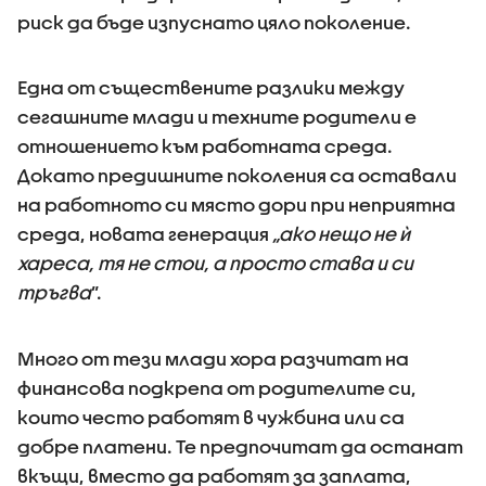
риск да бъде изпуснато цяло поколение.
Една от съществените разлики между
сегашните млади и техните родители е
отношението към работната среда.
Докато предишните поколения са оставали
на работното си място дори при неприятна
среда, новата генерация
„ако нещо не ѝ
хареса, тя не стои, а просто става и си
тръгва
”.
Много от тези млади хора разчитат на
финансова подкрепа от родителите си,
които често работят в чужбина или са
добре платени. Те предпочитат да останат
вкъщи, вместо да работят за заплата,