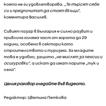
която не ги удовлетворява. „
Те търсят себе
си и предпочитат да стоят вкъщи
”,
коментира Василев.
Сивият пазар в България е силно развит и
привлича голяма част от хората до 29
години, особено в сектори като
строителството и туризма. За младите
това е удобно, защото „
не мислят за пенсии и
осигуровки”
, а искат да имат парите „тук и
сега”.
Целия раговор гледайте във видеото.
Редактор: Цветина Петкова