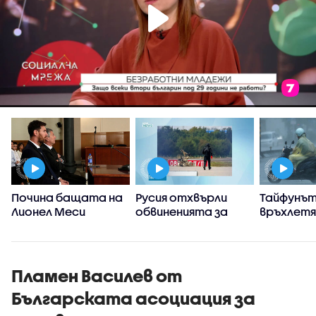
Почина бащата на
Русия отхвърли
Тайфунът
Лионел Меси
обвиненията за
връхлет
участие в
японска
инцидента с дрон
префект
на летището в
Окинава,
Лайпциг
Китай се 
Пламен Василев от
стихият
Българската асоциация за