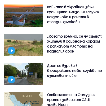
Войната в Украйна извън
границите: Близо 100 случая
на дронове и ракети в
съседни държави
„Когато гръмна, се чу силно“:
Жители в района на Кардам
с разказ от мястото на
падналия дрон
Дрон се взриви в
българското небе, службите
изясняват чий е
Отварянето на Ормузкия
проток зависи от САЩ,
заяви Иран