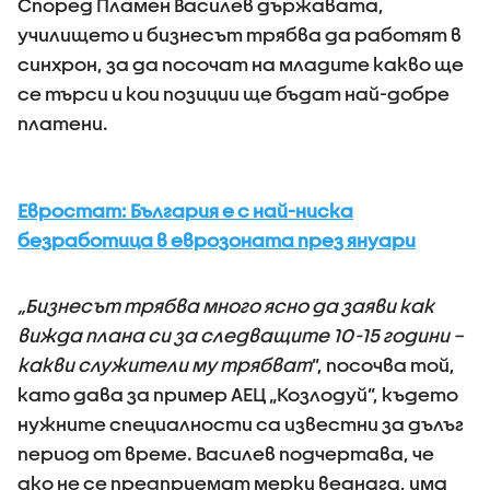
Според Пламен Василев държавата,
училището и бизнесът трябва да работят в
синхрон, за да посочат на младите какво ще
се търси и кои позиции ще бъдат най-добре
платени.
Евростат: България е с най-ниска
безработица в еврозоната през януари
„Бизнесът трябва много ясно да заяви как
вижда плана си за следващите 10-15 години –
какви служители му трябват
”, посочва той,
като дава за пример АЕЦ „Козлодуй”, където
нужните специалности са известни за дълъг
период от време. Василев подчертава, че
ако не се предприемат мерки веднага, има