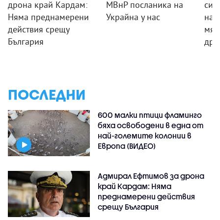
дрона край Кардам:
МВнР посланика на
сил
Няма преднамерени
Украйна у нас
на 
действия срещу
мяс
България
дро
ПОСЛЕДНИ
600 малки птици фламинго
бяха освободени в една от
най-големите колонии в
Европа (ВИДЕО)
Адмирал Ефтимов за дрона
край Кардам: Няма
преднамерени действия
срещу България