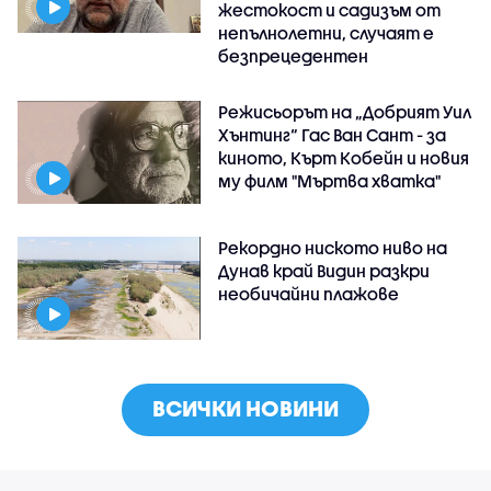
жестокост и садизъм от
непълнолетни, случаят е
безпрецедентен
Режисьорът на „Добрият Уил
Хънтинг“ Гас Ван Сант - за
киното, Кърт Кобейн и новия
му филм "Мъртва хватка"
Рекордно ниското ниво на
Дунав край Видин разкри
необичайни плажове
ВСИЧКИ НОВИНИ