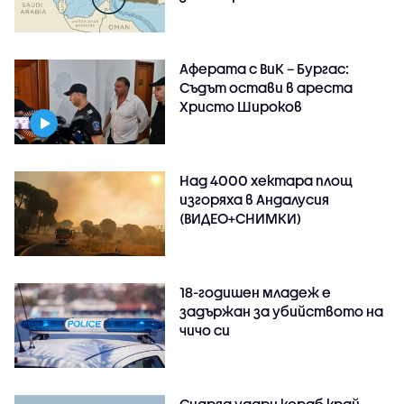
Аферата с ВиК – Бургас:
Съдът остави в ареста
Христо Широков
Над 4000 хектара площ
изгоряха в Андалусия
(ВИДЕО+СНИМКИ)
18-годишен младеж е
задържан за убийството на
чичо си