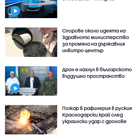
Спорове около идеята на
Здравното министерство
за промяна на държавния
инвитро център
Дрон е нахлул в българското
въздушно пространство
Пожар в рафинерия в руския
Краснодарски край след
украински удар с дронове