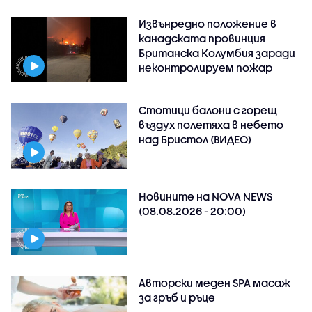
Извънредно положение в
канадската провинция
Британска Колумбия заради
неконтролируем пожар
Стотици балони с горещ
въздух полетяха в небето
над Бристол (ВИДЕО)
Новините на NOVA NEWS
(08.08.2026 - 20:00)
Авторски меден SPA масаж
за гръб и ръце