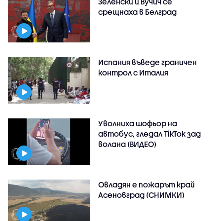
Зеленски и Вучич се
срещнаха в Белград
Испания въведе граничен
контрол с Италия
Уволниха шофьор на
автобус, гледал TikTok зад
волана (ВИДЕО)
Овладян е пожарът край
Асеновград (СНИМКИ)