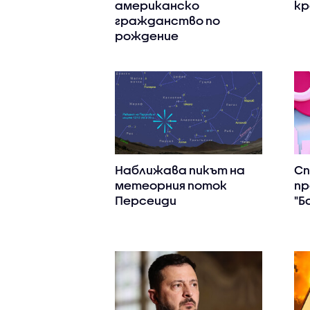
американско
кр
гражданство по
рождение
Наближава пикът на
С
метеорния поток
пр
Персеиди
"Б