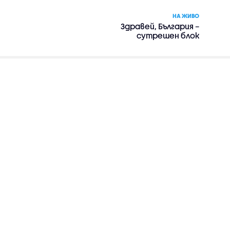
НА ЖИВО
Здравей, България –
сутрешен блок