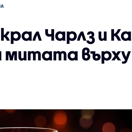
НА
 крал Чарлз и К
 митата върх