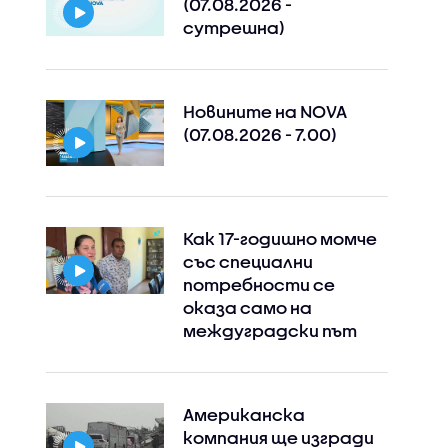
(07.08.2026 -
сутрешна)
Новините на NOVA
(07.08.2026 - 7.00)
Как 17-годишно момче
със специални
Instagram
Facebook
потребности се
оказа само на
междуградски път
Американска
компания ще изгради