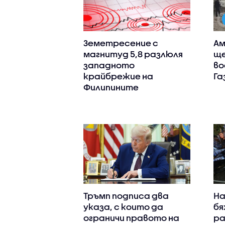
Земетресение с
Ам
магнитуд 5,8 разлюля
ще
западното
во
крайбрежие на
Га
Филипините
Тръмп подписа два
На
указа, с които да
бя
ограничи правото на
ра