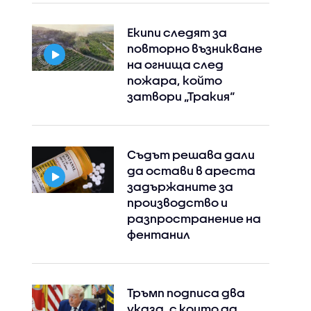
Екипи следят за
повторно възникване
на огнища след
пожара, който
затвори „Тракия“
Съдът решава дали
да остави в ареста
задържаните за
производство и
разпространение на
фентанил
Тръмп подписа два
указа, с които да