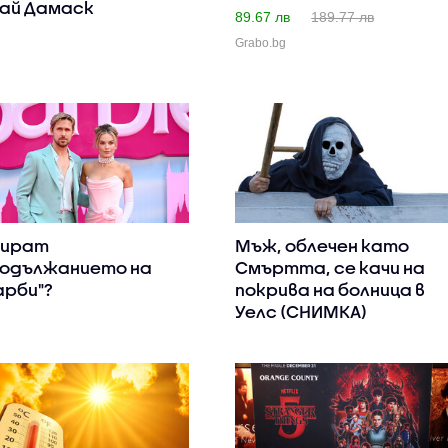
ай Дамаск
89.67 лв
189.77 лв
Grabo.bg
пират
Мъж, облечен като
одължанието на
Смъртта, се качи на
арби"?
покрива на болница в
Уелс (СНИМКА)