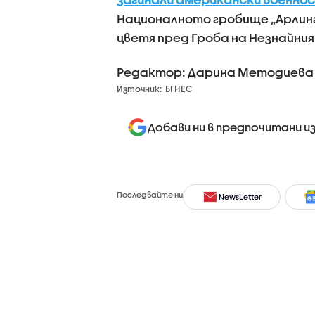
Националното гробище „Арлинг
цветя пред Гроба на Незнайния
Редактор: Дарина Методиева
Източник:
БГНЕС
Добави ни в предпочитани и
Последвайте ни
NewsLetter