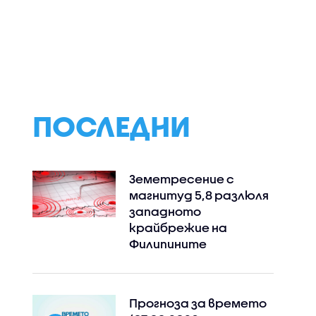
ПОСЛЕДНИ
Земетресение с
магнитуд 5,8 разлюля
западното
крайбрежие на
Филипините
Прогноза за времето