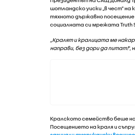
Президентът на САЩ Доналд Тр
шотландско уиски „в чест" на к
тяхното държавно посещение 
социалната си мрежата Truth S
„Кралят и кралицата ме накара
направи, без дори да питат!
",
Кралското семейство беше на
Посещението на краля и съпру
загинали американски военно