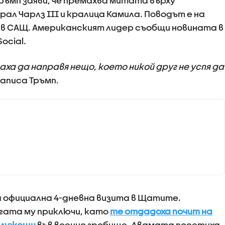
ъмп заяви, че премахва митата върху
рал Чарлз III и кралица Камила. Поводът е на
в САЩ. Американският лидер съобщи новината в
ocial.
ха да направя нещо, което никой друг не успя да
 написа Тръмп.
 официална 4-дневна визита в Щатите.
гата му приключи, като
те отдадоха почит на
служещи
във военно гробище. Двамата посетиха