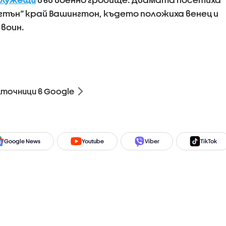
тън“ край Вашингтон, където положиха венец и
 воин.
зточници в Google
Google News
Youtube
Viber
TikTok