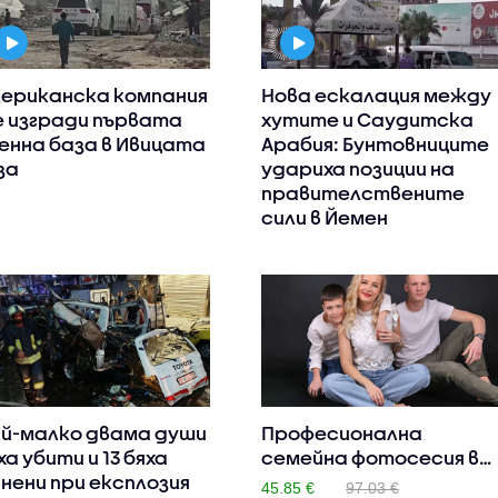
ериканска компания
Нова ескалация между
 изгради първата
хутите и Саудитска
енна база в Ивицата
Арабия: Бунтовниците
за
удариха позиции на
правителствените
сили в Йемен
й-малко двама души
Професионална
ха убити и 13 бяха
семейна фотосесия в
нени при експлозия
студио или..
45.85 €
97.03 €