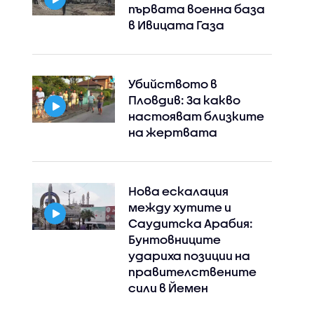
първата военна база
в Ивицата Газа
Убийството в
Пловдив: За какво
настояват близките
на жертвата
Нова ескалация
между хутите и
Саудитска Арабия:
Бунтовниците
удариха позиции на
правителствените
сили в Йемен