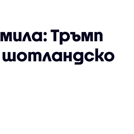
амила: Тръмп
у шотландско