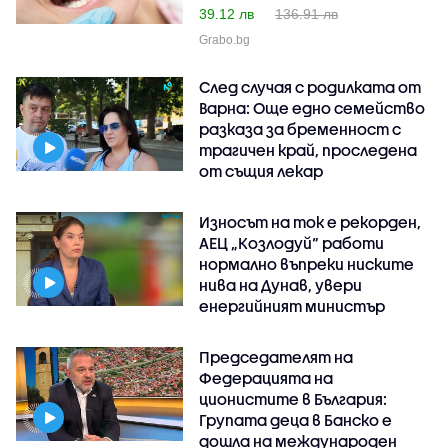
39.12 лв
136.91 лв
Grabo.bg
След случая с родилката от
Варна: Още едно семейство
разказа за бременност с
трагичен край, проследена
от същия лекар
Износът на ток е рекорден,
АЕЦ „Козлодуй“ работи
нормално въпреки ниските
нива на Дунав, увери
енергийният министър
Председателят на
Федерацията на
ционистите в България:
Групата деца в Банско е
дошла на международен