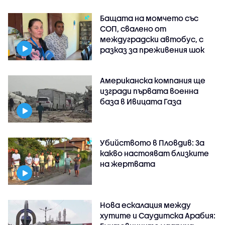
Бащата на момчето със
СОП, свалено от
междуградски автобус, с
разказ за преживения шок
Американска компания ще
изгради първата военна
база в Ивицата Газа
Убийството в Пловдив: За
какво настояват близките
на жертвата
Нова ескалация между
хутите и Саудитска Арабия: