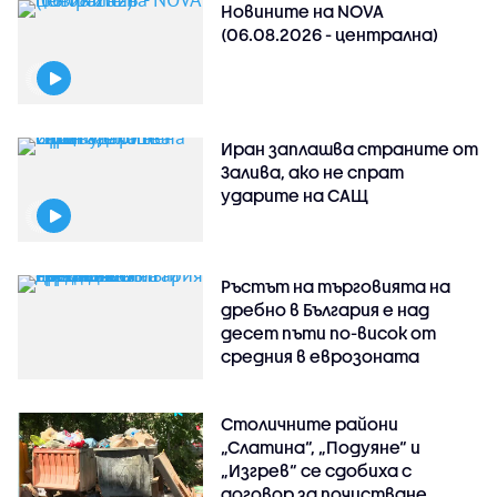
Новините на NOVA
(06.08.2026 - централна)
Иран заплашва страните от
Залива, ако не спрат
ударите на САЩ
Ръстът на търговията на
дребно в България е над
десет пъти по-висок от
средния в еврозоната
Столичните райони
„Слатина“, „Подуяне“ и
„Изгрев“ се сдобиха с
договор за почистване