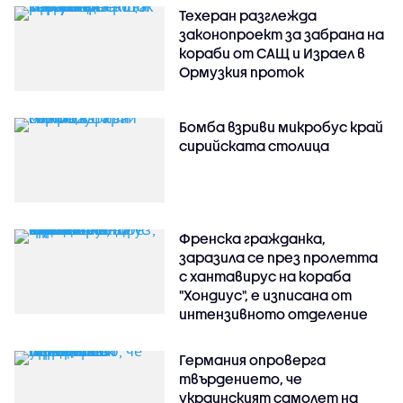
Техеран разглежда
законопроект за забрана на
кораби от САЩ и Израел в
Ормузкия проток
Бомба взриви микробус край
сирийската столица
Френска гражданка,
заразила се през пролетта
с хантавирус на кораба
"Хондиус", е изписана от
интензивното отделение
Германия опроверга
твърдението, че
украинският самолет на