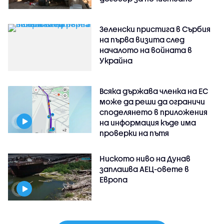
Зеленски пристига в Сърбия
на първа визита след
началото на войната в
Украйна
Всяка държава членка на ЕС
може да реши да ограничи
споделянето в приложения
на информация къде има
проверки на пътя
Ниското ниво на Дунав
заплашва АЕЦ-овете в
Европа