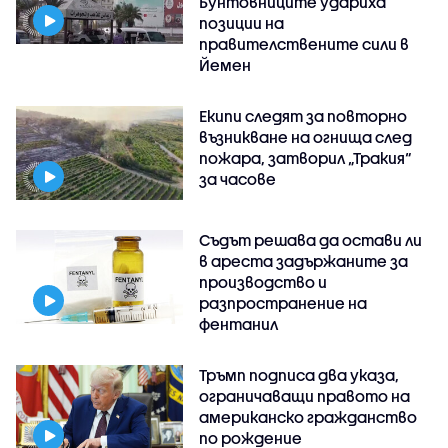
Бунтовниците удариха
позиции на
правителствените сили в
Йемен
Екипи следят за повторно
възникване на огнища след
пожара, затворил „Тракия“
за часове
Съдът решава да остави ли
в ареста задържаните за
производство и
разпространение на
фентанил
Тръмп подписа два указа,
ограничаващи правото на
американско гражданство
по рождение