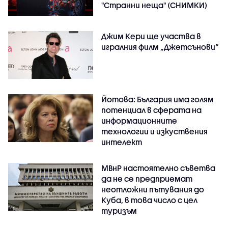
"Странни неща" (СНИМКИ)
Джим Кери ще участва в
игралния филм „Джетсънови“
Йотова: България има голям
потенциал в сферата на
информационните
технологии и изкуствения
интелект
МВнР настоятелно съветва
да не се предприемат
неотложни пътувания до
Куба, в това число с цел
туризъм