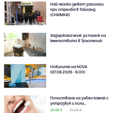
Най-малко девет загинали
при стрелба в Тайланд
(СНИМКИ)
Задържаха мъж за палеж на
кметството в Тръстеник
Новините на NOVA
(07.08.2026 - 9.00)
Почистване на зъбен камък с
ултразвук и поли..
20.00 €
70.00 €