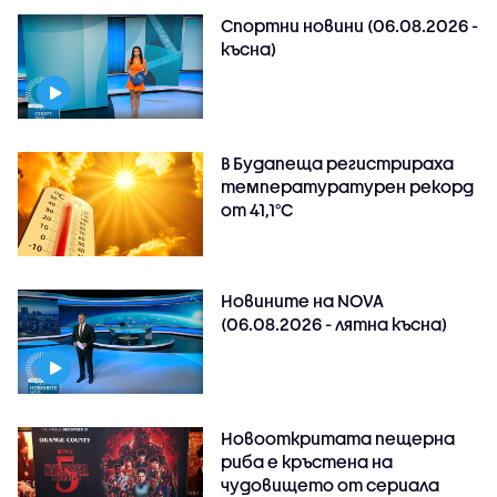
Спортни новини (06.08.2026 -
късна)
В Будапеща регистрираха
температуратурен рекорд
от 41,1°C
Новините на NOVA
(06.08.2026 - лятна късна)
Новооткритата пещерна
риба е кръстена на
чудовището от сериала