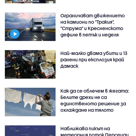
Ограничават движението
на камиони по "Тракия",
"Струма" и Кресненското
дефиле в петък и неделя
Най-малко двама убити и 13
ранени при експлозия край
Дамаск
Как да се облечем в жегата:
Белите дрехи не са
единственото решение за
охлаждане на тялото
Наближава пикът на
метеорния поток Персеиди