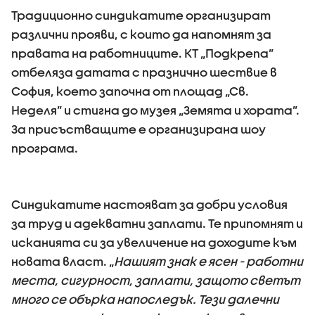
Традиционно синдикатите организират
различни прояви, с които да напомнят за
правата на работниците. КТ „Подкрепа”
отбеляза датата с празнично шествие в
София, което започна от площад „Св.
Неделя” и стигна до музея „Земята и хората”.
За присъстващите е организирана шоу
програма.
Синдикатите настояват за добри условия
за труд и адекватни заплати. Те припомнят и
исканията си за увеличение на доходите към
новата власт. „
Нашият знак е ясен - работни
места, сигурност, заплати, защото светът
много се обърка напоследък. Тези далечни