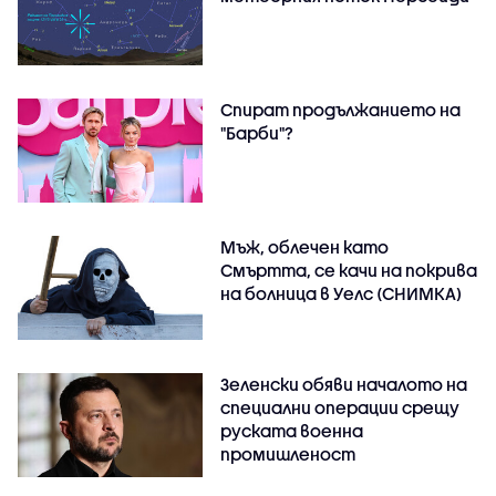
Спират продължанието на
"Барби"?
Мъж, облечен като
Смъртта, се качи на покрива
на болница в Уелс (СНИМКА)
Зеленски обяви началото на
специални операции срещу
руската военна
промишленост