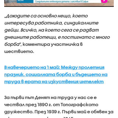
„
Доходите са основно нещо, което
интересува работника, синдикалните
дейци. Всичко, на което сега се радват
днешните работещи, е постигнато с много
борба
”, коментира участничка в
шествието.
В навечерието на 1 май: Между пролетния
празник, социалната борба и бъдещето на
труда в ерата на изкуствения интелект
За първи път Денят на труда у нас се е
чествал през 1890 г. от Топографското
дружество. През 1939 г. Първи май е обявен за