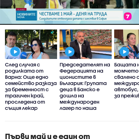
След случая с
Председателят на
Бащата 
я
родилката от
Федерацията на
момчето 
Варна: Още едно
ционистите в
свалено 
семейство разказа
България: Групата
междугр
за бременност с
деца в Банско е
автобус,
трагичен край,
дошла на
за прежи
проследена от
международен
същия лекар
лагер по наша
инициатива
Първи май и е един от