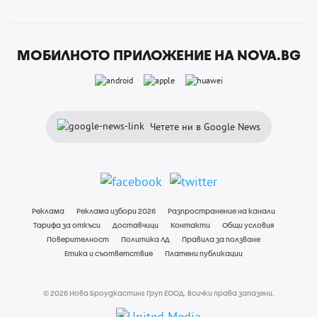
МОБИЛНОТО ПРИЛОЖЕНИЕ НА NOVA.BG
Четете ни в Google News
Реклама
Реклама избори 2026
Разпространение на канали
Тарифа за откъси
Доставчици
Контакти
Общи условия
Поверителност
Политика ЛД
Правила за ползване
Етика и съответствие
Платени публикации
© 2026 Нова Броудкастинг Груп ЕООД. Всички права запазени.