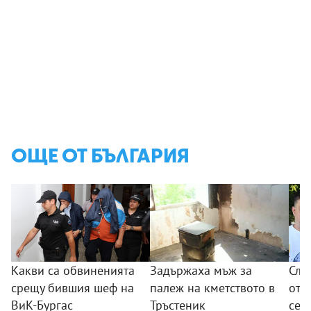
ОЩЕ ОТ БЪЛГАРИЯ
Какви са обвиненията
Задържаха мъж за
Сле
срещу бившия шеф на
палеж на кметството в
от 
ВиК-Бургас
Тръстеник
сем