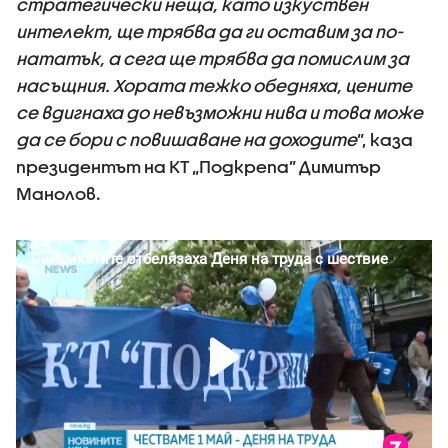
стратегически неща, като изкуствен
интелект, ще трябва да ги оставим за по-
нататък, а сега ще трябва да помислим за
насъщния. Хората тежко обедняха, цените
се вдигнаха до невъзможни нива и това може
да се бори с повишаване на доходите
”, каза
президентът на КТ „Подкрепа” Димитър
Манолов.