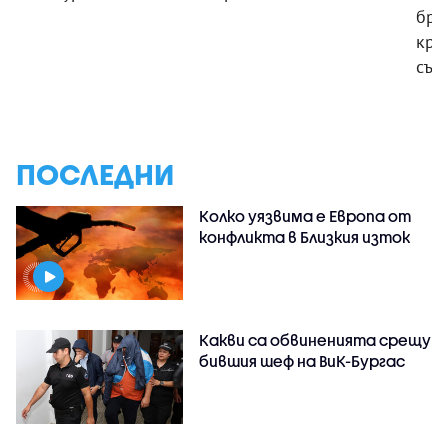
бре
кра
същ
ПОСЛЕДНИ
Колко уязвима е Европа от
конфликта в Близкия изток
Какви са обвиненията срещу
бившия шеф на ВиК-Бургас