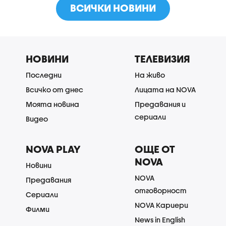
ВСИЧКИ НОВИНИ
НОВИНИ
ТЕЛЕВИЗИЯ
Последни
На живо
Всичко от днес
Лицата на NOVA
Моята новина
Предавания и
сериали
Видео
NOVA PLAY
ОЩЕ ОТ
NOVA
Новини
NOVA
Предавания
отговорност
Сериали
NOVA Кариери
Филми
News in English