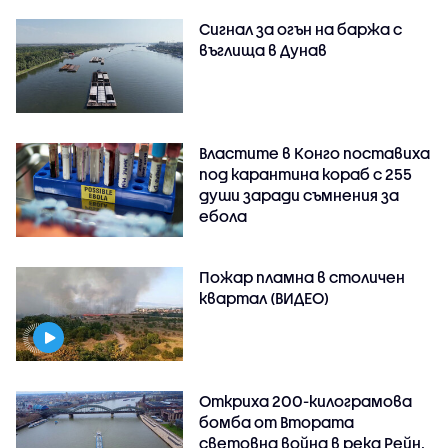
Сигнал за огън на баржа с
въглища в Дунав
Властите в Конго поставиха
под карантина кораб с 255
души заради съмнения за
ебола
Пожар пламна в столичен
квартал (ВИДЕО)
Откриха 200-килограмова
бомба от Втората
световна война в река Рейн,