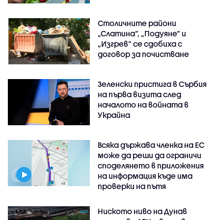
Столичните райони
„Слатина“, „Подуяне“ и
„Изгрев“ се сдобиха с
договор за почистване
Зеленски пристига в Сърбия
на първа визита след
началото на войната в
Украйна
Всяка държава членка на ЕС
може да реши да ограничи
споделянето в приложения
на информация къде има
проверки на пътя
Ниското ниво на Дунав