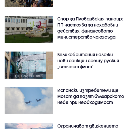
Спор за Пловдивския панаир:
ПП настоява за незабавни
действия, финансовото
министерство чака съда
Великобритания наложи
нови санкции срещу руския
„сенчест флот“
Испански изтребители ще
могат да пазят българското
небе при необходимост
Ограничават движението