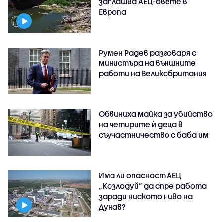
заплашва АЕЦ-овете в
Европа
Румен Радев разговаря с
министъра на външните
работи на Великобритания
Обвиниха майка за убийство
на четирите ѝ деца в
съучастничество с баба им
Има ли опасност АЕЦ
„Козлодуй” да спре работа
заради ниското ниво на
Дунав?