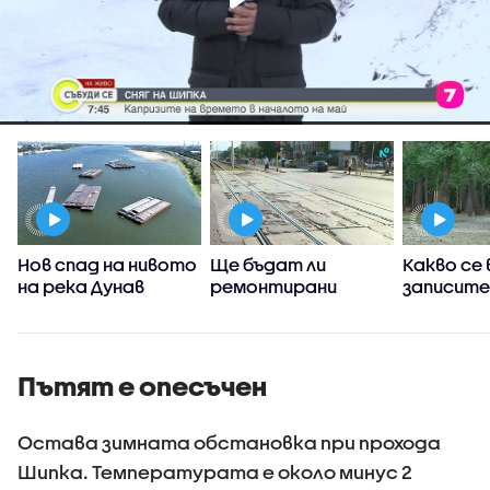
е
Нов спад на нивото
Ще бъдат ли
Какво се
на река Дунав
ремонтирани
записите
а
трасетата в
камери н
район „Люлин” след
на смърт
двата инцидента с
побой в 
трамваи
Пътят е опесъчен
Остава зимната обстановка при прохода
Шипка. Температурата е около минус 2