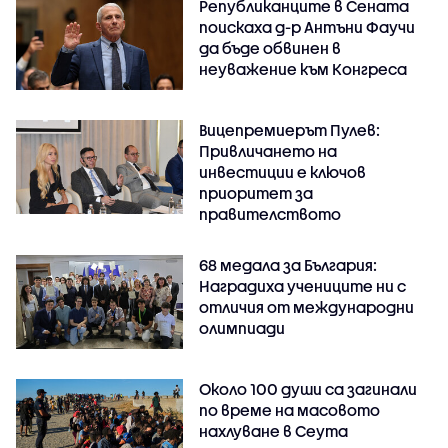
Републиканците в Сената
поискаха д-р Антъни Фаучи
да бъде обвинен в
неуважение към Конгреса
Вицепремиерът Пулев:
Привличането на
инвестиции е ключов
приоритет за
правителството
68 медала за България:
Наградиха учениците ни с
отличия от международни
олимпиади
Около 100 души са загинали
по време на масовото
нахлуване в Сеута