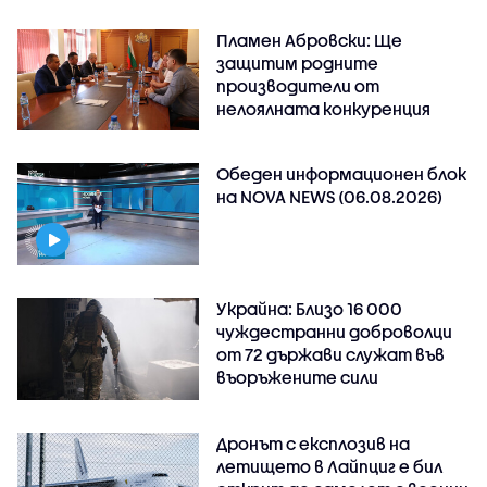
Пламен Абровски: Ще
защитим родните
производители от
нелоялната конкуренция
Обеден информационен блок
на NOVA NEWS (06.08.2026)
Украйна: Близо 16 000
чуждестранни доброволци
от 72 държави служат във
въоръжените сили
Дронът с експлозив на
летището в Лайпциг е бил