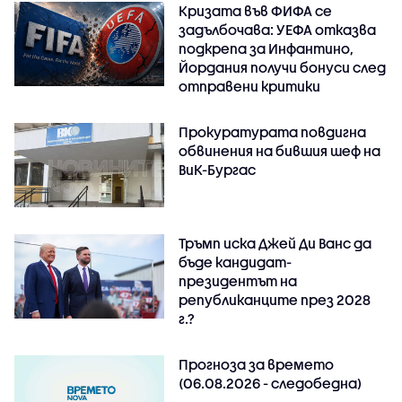
Кризата във ФИФА се
задълбочава: УЕФА отказва
подкрепа за Инфантино,
Йордания получи бонуси след
отправени критики
Прокуратурата повдигна
обвинения на бившия шеф на
ВиК-Бургас
Тръмп иска Джей Ди Ванс да
бъде кандидат-
президентът на
републиканците през 2028
г.?
Прогноза за времето
(06.08.2026 - следобедна)