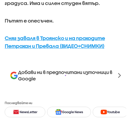
градуса. Има и силен студен вятър.
Пътят е опесъчен.
Сняг заваля в Троянско и на проходите
Петрохан и Превала (ВИДЕО+СНИМКИ)
Добави ни в предпочитани източници в
Google
Последвайте ни
NewsLetter
Google News
Youtube