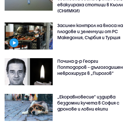
евакуираха стотици в Кьолн
(СНИМКИ)
Засилен контрол на вноса на
плодове и зеленчуци от РС
Македония, Сърбия и Турция
Почина д-р Георги
Поптодоров – дългогодишен
неврохирург в „Пирогов“
„Екоравновесие“ издирва
бездомни кучета в София с
дронове и ловни екипи