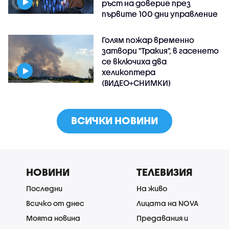
ръст на доверие през
първите 100 дни управление
Голям пожар временно
затвори "Тракия", в гасенето
се включиха два
хеликоптера
(ВИДЕО+СНИМКИ)
ВСИЧКИ НОВИНИ
НОВИНИ
ТЕЛЕВИЗИЯ
Последни
На живо
Всичко от днес
Лицата на NOVA
Моята новина
Предавания и