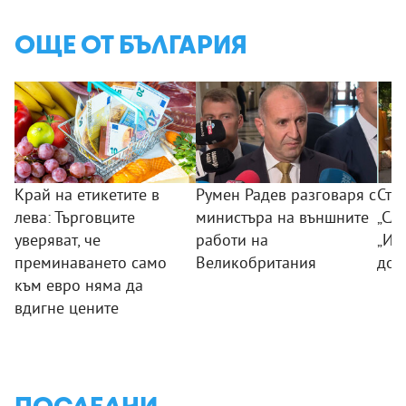
ОЩЕ ОТ БЪЛГАРИЯ
Край на етикетите в
Румен Радев разговаря с
Сто
лева: Търговците
министъра на външните
„Сла
уверяват, че
работи на
„Из
преминаването само
Великобритания
дог
към евро няма да
вдигне цените
ПОСЛЕДНИ