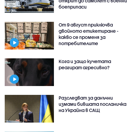
открит до самолет с военни
боеприпаси
От 9 август приключва
двойното етикетиране -
какво се променя за
потребителите
Кога и защо кучетата
реагират агресивно?
Разследват за данъчни
измами бившата посланичка
на Украйна в САЩ