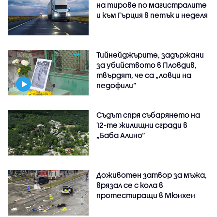
на тирове по магистралите
и към Гърция в петък и неделя
Тийнейджърите, задържани
за убийството в Пловдив,
твърдят, че са „ловци на
педофили”
Съдът спря събарянето на
12-те жилищни сгради в
„Баба Алино“
Доживотен затвор за мъжа,
врязал се с кола в
протестиращи в Мюнхен