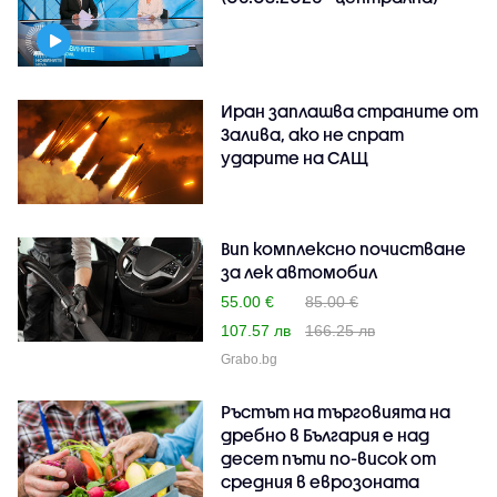
Иран заплашва страните от
Залива, ако не спрат
ударите на САЩ
Вип комплексно почистване
за лек автомобил
55.00 €
85.00 €
107.57 лв
166.25 лв
Grabo.bg
Ръстът на търговията на
дребно в България е над
десет пъти по-висок от
средния в еврозоната