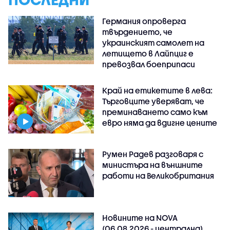
Германия опроверга
твърдението, че
украинският самолет на
летището в Лайпциг е
превозвал боеприпаси
Край на етикетите в лева:
Търговците уверяват, че
преминаването само към
евро няма да вдигне цените
Румен Радев разговаря с
министъра на външните
работи на Великобритания
Новините на NOVA
(06.08.2026 - централна)