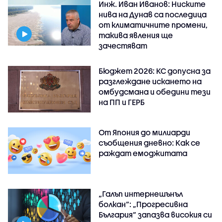
Инж. Иван Иванов: Ниските
нива на Дунав са последица
от климатичните промени,
такива явления ще
зачестяват
Бюджет 2026: КС допусна за
разглеждане искането на
омбудсмана и обедини тези
на ПП и ГЕРБ
От Япония до милиарди
съобщения дневно: Как се
раждат емоджитата
„Галъп интернешънъл
болкан“: „Прогресивна
България“ запазва високия си