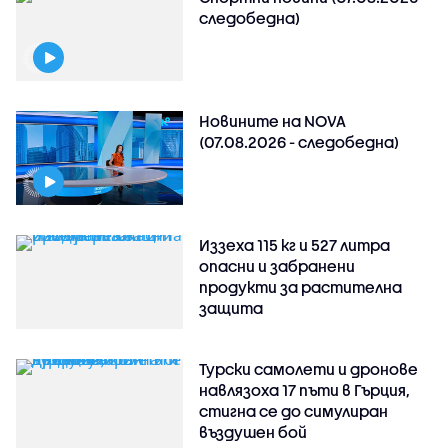
следобедна)
Новините на NOVA
(07.08.2026 - следобедна)
Иззеха 115 кг и 527 литра
опасни и забранени
продукти за растителна
защита
Турски самолети и дронове
навлязоха 17 пъти в Гърция,
стигна се до симулиран
въздушен бой