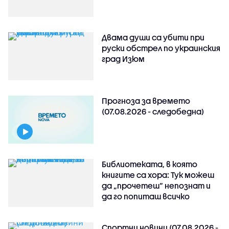
Двама души са убити при
руски обстрeл по украинския
град Изюм
Прогноза за времето
(07.08.2026 - следобедна)
Библиотеката, в която
книгите са хора: Тук можеш
да „прочетеш“ непознат и
да го попиташ всичко
Спортни новини (07.08.2026 -