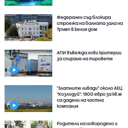
Федерален съд блокира
строежа на балната зала на
Тръмп в Белия дом
АПИ въвежда нови критерии
за спиране на тировете
"Златните ливади" около АЕЦ
"Козлодуй": 1600 евро за кв.м
са дадени на частна
компания
Родители на новородено и