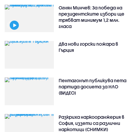
Огнян Минчев: За победа на
президентските избори ще
трябват минимум 1,2 млн.
гласа
Два нови горски пожара в
Гърция
Пентагонът публикува пета
партида досиета за НЛО
(ВИДЕО)
Разкриха наркооранжерия в
София, иззети са различни
наркотици (СНИМКИ)