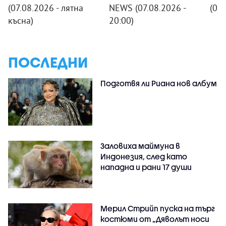
(07.08.2026 - лятна
NEWS (07.08.2026 -
(07
късна)
20:00)
ПОСЛЕДНИ
Подготвя ли Риана нов албум
Заловиха маймуна в
Индонезия, след като
нападна и рани 17 души
Мерил Стрийп пуска на търг
костюми от „Дяволът носи