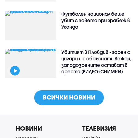
Футболен национал беше
убит с павета при грабеж в
Уганда
Убитият в Пловдив - горен с
цигари и с обръснати вежди,
заподозрените остават в
ареста (ВИДЕО+СНИМКИ)
ВСИЧКИ НОВИНИ
НОВИНИ
ТЕЛЕВИЗИЯ