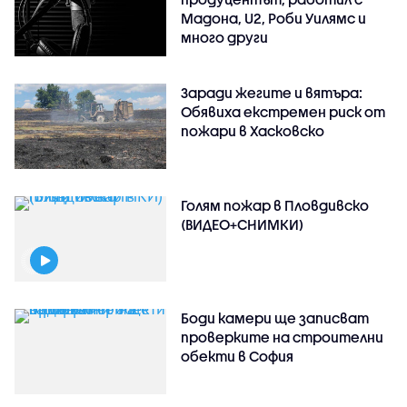
Мадона, U2, Роби Уилямс и
много други
Заради жегите и вятъра:
Обявиха екстремен риск от
пожари в Хасковско
Голям пожар в Пловдивско
(ВИДЕО+СНИМКИ)
Боди камери ще записват
проверките на строителни
обекти в София