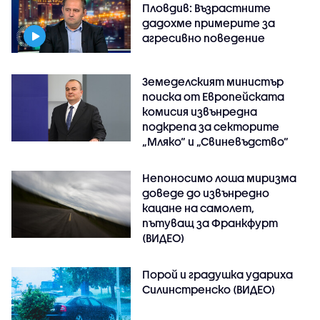
Пловдив: Възрастните
дадохме примерите за
агресивно поведение
Земеделският министър
поиска от Европейската
комисия извънредна
подкрепа за секторите
„Мляко“ и „Свиневъдство“
Непоносимо лоша миризма
доведе до извънредно
кацане на самолет,
пътуващ за Франкфурт
(ВИДЕО)
Порой и градушка удариха
Силинстренско (ВИДЕО)