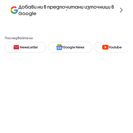
Добави ни в предпочитани източници в
Google
Последвайте ни
NewsLetter
Google News
Youtube