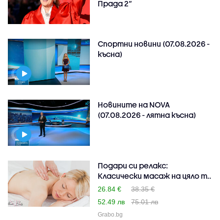
Прада 2“
Спортни новини (07.08.2026 -
късна)
Новините на NOVA
(07.08.2026 - лятна късна)
Подари си релакс:
Класически масаж на цяло т..
26.84 €
38.35 €
52.49 лв
75.01 лв
Grabo.bg