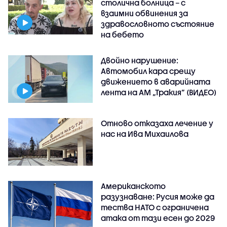
столична болница – с
взаимни обвинения за
здравословното състояние
на бебето
Двойно нарушение:
Автомобил кара срещу
движението в аварийната
лента на АМ „Тракия” (ВИДЕО)
Отново отказаха лечение у
нас на Ива Михаилова
Американското
разузнаване: Русия може да
тества НАТО с ограничена
атака от тази есен до 2029