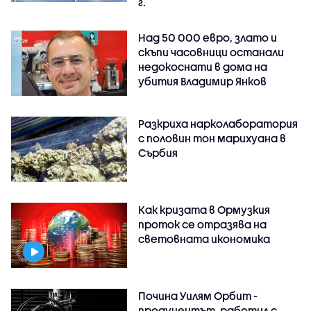
г.
Над 50 000 евро, злато и
скъпи часовници останали
недокоснати в дома на
убития Владимир Янков
Разкриха нарколаборатория
с половин тон марихуана в
Сърбия
Как кризата в Ормузкия
проток се отразява на
световната икономика
Почина Уилям Орбит -
продуцентът, работил с