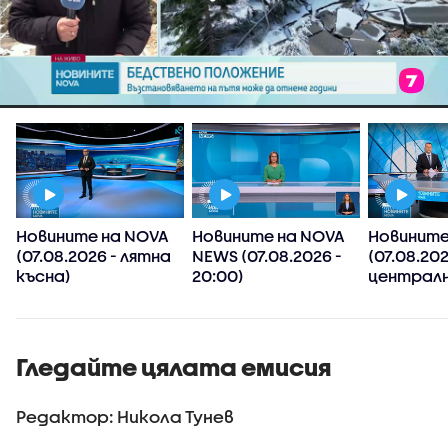
Новините на NOVA
Новините на NOVA
Новините
(07.08.2026 - лятна
NEWS (07.08.2026 -
(07.08.202
късна)
20:00)
централн
Гледайте цялата емисия
Редактор: Никола Тунев