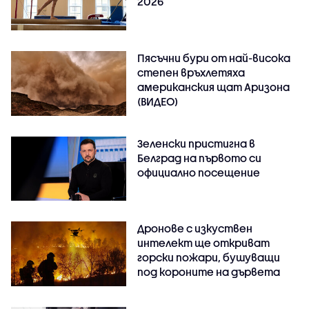
2026
Пясъчни бури от най-висока
степен връхлетяха
американския щат Аризона
(ВИДЕО)
Зеленски пристигна в
Белград на първото си
официално посещение
Дронове с изкуствен
интелект ще откриват
горски пожари, бушуващи
под короните на дървета