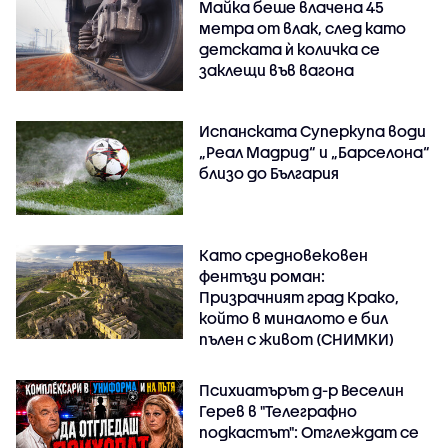
Майка беше влачена 45
метра от влак, след като
детската ѝ количка се
заклещи във вагона
Испанската Суперкупа води
„Реал Мадрид“ и „Барселона“
близо до България
Като средновековен
фентъзи роман:
Призрачният град Крако,
който в миналото е бил
пълен с живот (СНИМКИ)
Психиатърът д-р Веселин
Герев в "Телеграфно
подкастът": Отглеждат се