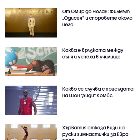
От Омир до Нолан: Филмът
„Одисея” и споровете около
него
Каква е връзката между
съня и успеха в училище
Какво се случва с присъдата
на Шон "Диди" Комбс
Хърватия отказа визи на
руски гимнастички за Евро