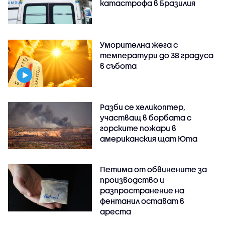
катастрофа в Бразилия
Уморителна жега с
температури до 38 градуса
в събота
Разби се хеликоптер,
участващ в борбата с
горските пожари в
американския щат Юта
Петима от обвинените за
производство и
разпространение на
фентанил остават в
ареста