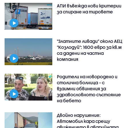
АПИ въвежда нови критерии
за спиране на тировете
"Златните ливади" около АЕЦ
"Козлодуй": 1600 евро за кв.м
са дадени на частна
компания
Родители на новородено и
столична болница – с
взаимни обвинения за
здравословното състояние
на бебето
Двойно нарушение:
Автомобил кара срещу
движението в аварийната