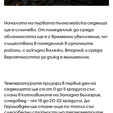
Началото на първата пълна майска седмица
ще е слънчево. От понеделник до сряда
облачността ще е с временни увеличения, по-
съществени в понеделник в източните
райони, с оскъдни валежи. Вторник и сряда
вероятността за дъжд е минимална.
Температурите призори в първия ден на
седмицата ще са от 0 до 5 градуса със
слани в котловините на Западна България,
следобед – от 15 до 20-22 градуса. До
Гергьовден ще стане още по-топло със
следобедни стойности на термометрите