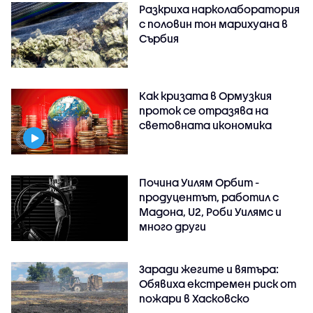
Разкриха нарколаборатория
с половин тон марихуана в
Сърбия
Как кризата в Ормузкия
проток се отразява на
световната икономика
Почина Уилям Орбит -
продуцентът, работил с
Мадона, U2, Роби Уилямс и
много други
Заради жегите и вятъра:
Обявиха екстремен риск от
пожари в Хасковско