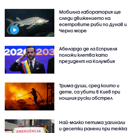
Мобилна лаборатория ще
следи движението на
есетровите риби по Дунав и
Черно море
Абелардо де ла Есприеля
положи клетва като
президент на Колумбия
Трима души, сред които и
дете, са убити в Киев при
нощния руски обстрел
Най-малко петима загинали
и десетки ранени при тежка