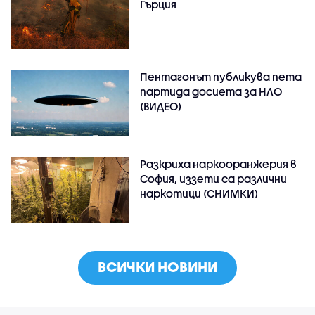
Гърция
Пентагонът публикува пета
партида досиета за НЛО
(ВИДЕО)
Разкриха наркооранжерия в
София, иззети са различни
наркотици (СНИМКИ)
ВСИЧКИ НОВИНИ