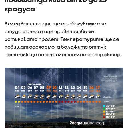
градуса
В следващите дни ще се сбогуваме със
студа и снега и ще приветстваме
истинската пролет. Температурите ще се
повишат осезаемо, а валежите оттук
нататък ще са с пролетно-летен характер.