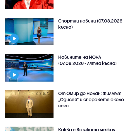
Спортни новини (07.08.2026 -
късна)
Новините на NOVA
(07.08.2026 - лятна късна)
От Омир до Нолан: Филмът
„Одисея” и споровете около
него
Каква е връзката между