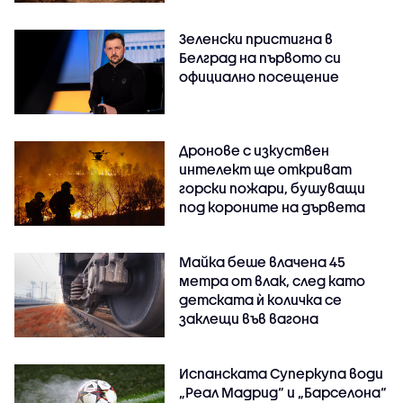
Зеленски пристигна в
Белград на първото си
официално посещение
Дронове с изкуствен
интелект ще откриват
горски пожари, бушуващи
под короните на дървета
Майка беше влачена 45
метра от влак, след като
детската ѝ количка се
заклещи във вагона
Испанската Суперкупа води
„Реал Мадрид“ и „Барселона“