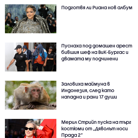
Подготвя ли Риана нов албум
Пуснаха под домашен арест
бившия шеф на ВиК-Бургас и
двамата му подчинени
Заловиха маймуна в
Индонезия, след като
нападна и рани 17 души
Мерил Стрийп пуска на търг
костюми от „Дяволът носи
Прада 2“