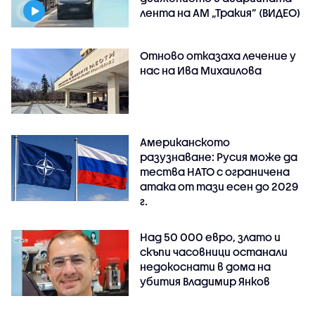
лента на АМ „Тракия” (ВИДЕО)
Отново отказаха лечение у
нас на Ива Михаилова
Американското
разузнаване: Русия може да
тества НАТО с ограничена
атака от тази есен до 2029
г.
Над 50 000 евро, злато и
скъпи часовници останали
недокоснати в дома на
убития Владимир Янков