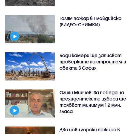
Голям пожар в Пловдивско
(ВИДЕО+СНИМКИ)
Боди камери ще записват
проверките на строителни
обекти в София
Огнян Минчев: За победа на
президентските избори ще
трябват минимум 1,2 млн.
гласа
Два нови горски пожара в