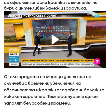
се оформят опасни кратки гръмотевични
бури с интензивен валеж и градушка.
Около средата на месеца дните ще са
слънчеви с временни увеличения на
облачността и кратки следобедни валежи с
локален характер. Температурите ще се
запазят без особени промени.