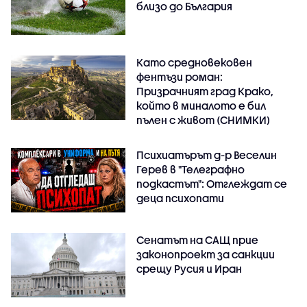
близо до България
Като средновековен
фентъзи роман:
Призрачният град Крако,
който в миналото е бил
пълен с живот (СНИМКИ)
Психиатърът д-р Веселин
Герев в "Телеграфно
подкастът": Отглеждат се
деца психопати
Сенатът на САЩ прие
законопроект за санкции
срещу Русия и Иран