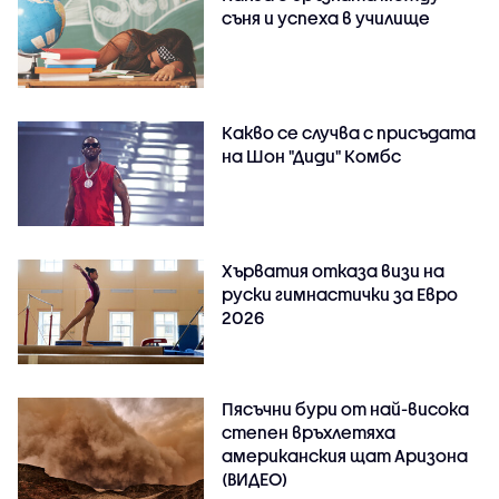
съня и успеха в училище
Какво се случва с присъдата
на Шон "Диди" Комбс
Хърватия отказа визи на
руски гимнастички за Евро
2026
Пясъчни бури от най-висока
степен връхлетяха
американския щат Аризона
(ВИДЕО)