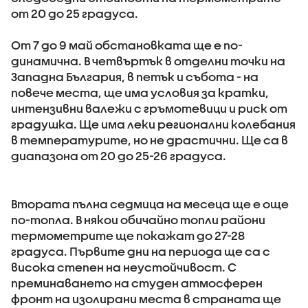
от 20 до 25 градуса.
От 7 до 9 май обстановката ще е по-
динамична. В четвъртък в отделни точки на
Западна България, в петък и събота - на
повече места, ще има условия за кратки,
интензивни валежи с гръмотевици и риск от
градушка. Ще има леки регионални колебания
в температурите, но не драстични. Ще са в
диапазона от 20 до 25-26 градуса.
Втората пълна седмица на месеца ще е още
по-топла. В някои обичайно топли райони
термометрите ще покажат до 27-28
градуса. Първите дни на периода ще са с
висока степен на неустойчивост. С
преминаването на студен атмосферен
фронт на изолирани места в страната ще