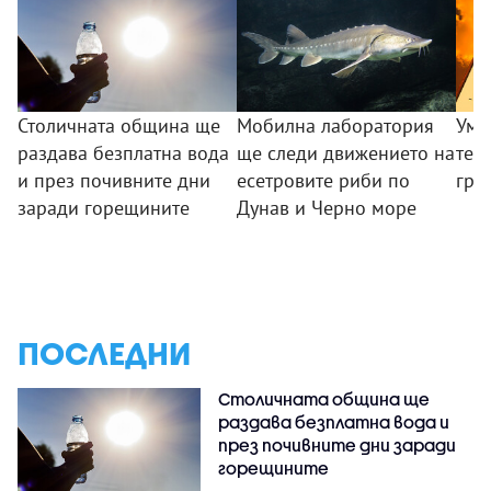
Столичната община ще
Мобилна лаборатория
Умо
раздава безплатна вода
ще следи движението на
тем
и през почивните дни
есетровите риби по
гра
заради горещините
Дунав и Черно море
ПОСЛЕДНИ
Столичната община ще
раздава безплатна вода и
през почивните дни заради
горещините