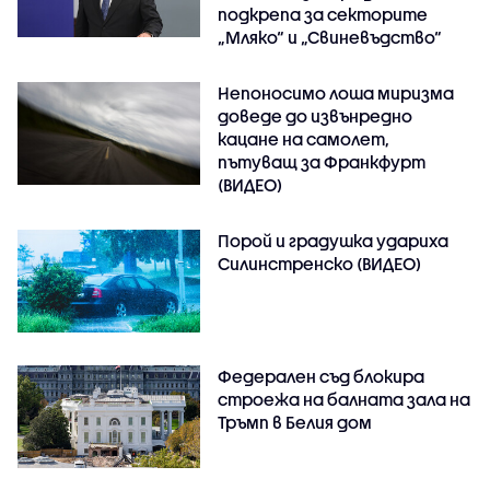
подкрепа за секторите
„Мляко“ и „Свиневъдство“
Непоносимо лоша миризма
доведе до извънредно
кацане на самолет,
пътуващ за Франкфурт
(ВИДЕО)
Порой и градушка удариха
Силинстренско (ВИДЕО)
Федерален съд блокира
строежа на балната зала на
Тръмп в Белия дом