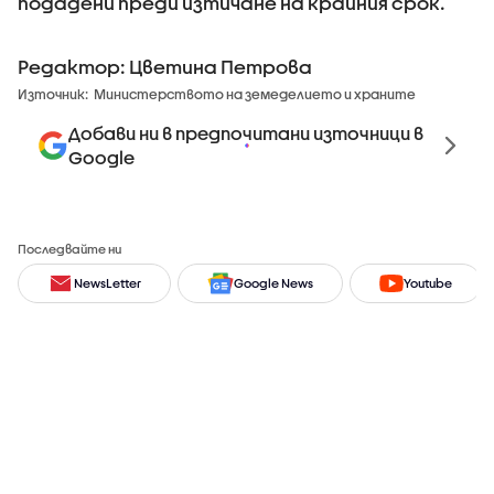
подадени преди изтичане на крайния срок.
Редактор: Цветина Петрова
Източник:
Министерството на земеделието и храните
Добави ни в предпочитани източници в
Google
Последвайте ни
NewsLetter
Google News
Youtube