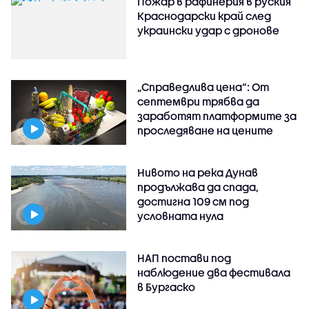
Пожар в рафинерия в руския
Краснодарски край след
украински удар с дронове
„Справедлива цена“: От
септември трябва да
заработят платформите за
проследяване на цените
Нивото на река Дунав
продължава да спада,
достигна 109 см под
условната нула
НАП постави под
наблюдение два фестивала
в Бургаско