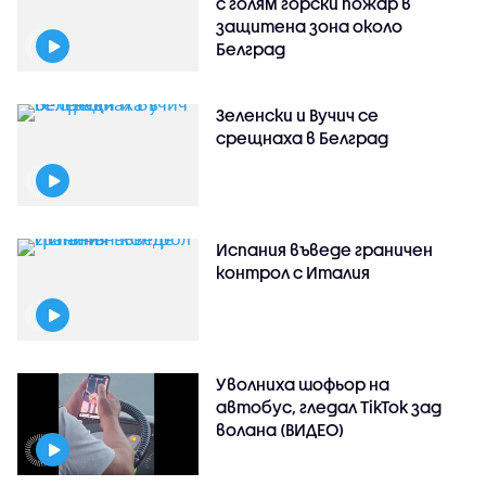
с голям горски пожар в
защитена зона около
Белград
Зеленски и Вучич се
срещнаха в Белград
Испания въведе граничен
контрол с Италия
Уволниха шофьор на
автобус, гледал TikTok зад
волана (ВИДЕО)