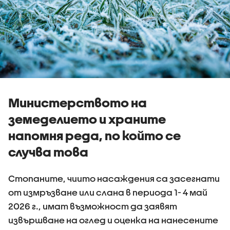
Министерството на
земеделието и храните
напомня реда, по който се
случва това
Стопаните, чиито насаждения са засегнати
от измръзване или слана в периода 1- 4 май
2026 г., имат възможност да заявят
извършване на оглед и оценка на нанесените