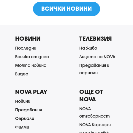
ВСИЧКИ НОВИНИ
НОВИНИ
ТЕЛЕВИЗИЯ
Последни
На живо
Всичко от днес
Лицата на NOVA
Моята новина
Предавания и
сериали
Видео
NOVA PLAY
ОЩЕ ОТ
NOVA
Новини
NOVA
Предавания
отговорност
Сериали
NOVA Кариери
Филми