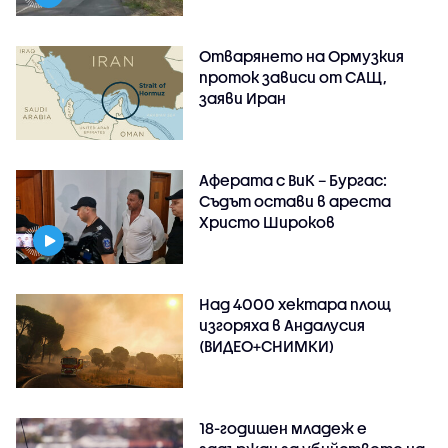
Отварянето на Ормузкия
проток зависи от САЩ,
заяви Иран
Аферата с ВиК – Бургас:
Съдът остави в ареста
Христо Широков
Над 4000 хектара площ
изгоряха в Андалусия
(ВИДЕО+СНИМКИ)
18-годишен младеж е