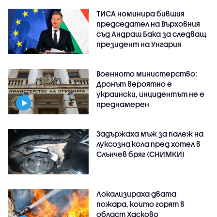
ТИСА номинира бившия
председател на Върховния
съд Андраш Бака за следващ
президент на Унгария
Военното министерство:
Дронът вероятно е
украински, инцидентът не е
преднамерен
Задържаха мъж за палеж на
луксозна кола пред хотел в
Слънчев бряг (СНИМКИ)
Локализираха двата
пожара, които горят в
област Хасково