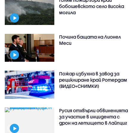
бобошевското село Висока
могила
Почина бащата на Лионел
Меси
Пожар избухна в завод за
рециклиране край Ротердам
(ВИДЕО+СНИМКИ)
Русия отхвърли обвиненията
за участие в инцидента с
дрон на летището в Лайпциг