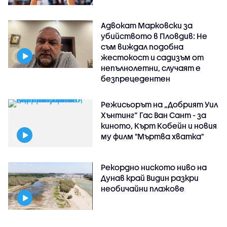
Адвокат Марковски за
убийството в Пловдив: Не
съм виждал подобна
жестокост и садизъм от
непълнолетни, случаят е
безпрецедентен
Режисьорът на „Добрият Уил
Хънтинг“ Гас Ван Сант - за
киното, Кърт Кобейн и новия
му филм "Мъртва хватка"
Рекордно ниското ниво на
Дунав край Видин разкри
необичайни плажове