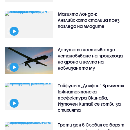
Магията Лондон:
Английската столица през
погледа на младите
Депутати настояват за
установяване на произхода
на дрона и целта на
навлизането му
Тайфунът „Долфин” връхлетя
южната японска
префектура Окинава,
Източен Китай се готви за
стихията
Трети ден в Сърбия се борят