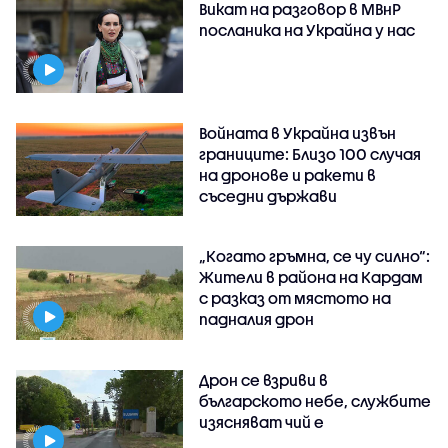
Викат на разговор в МВнР
посланика на Украйна у нас
Войната в Украйна извън
границите: Близо 100 случая
на дронове и ракети в
съседни държави
„Когато гръмна, се чу силно“:
Жители в района на Кардам
с разказ от мястото на
падналия дрон
Дрон се взриви в
българското небе, службите
изясняват чий е