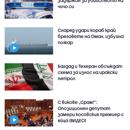
задържан за убийството на
чичо си
Снаряд удари кораб край
бреговете на Оман, избухна
пожар
Багдад и Техеран обсъждат
схема за износ на иракски
петрол
С викове „Срам!“:
Опозиционен депутат
замери косовския премиер с
яйца (ВИДЕО)