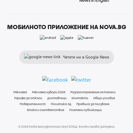
News in English
МОБИЛНОТО ПРИЛОЖЕНИЕ НА NOVA.BG
Четете ни в Google News
Реклама
Реклама избори 2026
Разпространение на канали
Тарифа за откъси
Доставчици
Контакти
Общи условия
Поверителност
Политика ЛД
Правила за ползване
Етика и съответствие
Платени публикации
© 2026 Нова Броудкастинг Груп ЕООД. Всички права запазени.