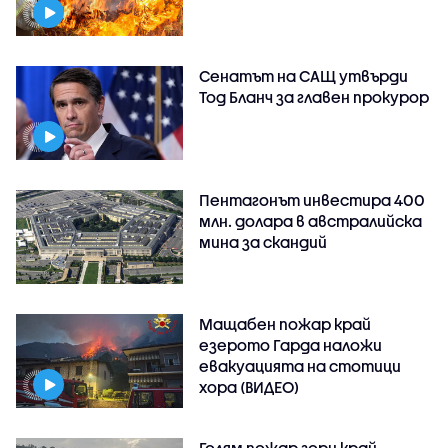
Сенатът на САЩ утвърди
Тод Бланч за главен прокурор
Пентагонът инвестира 400
млн. долара в австралийска
мина за скандий
Мащабен пожар край
езерото Гарда наложи
евакуацията на стотици
хора (ВИДЕО)
Голям пожар гори край