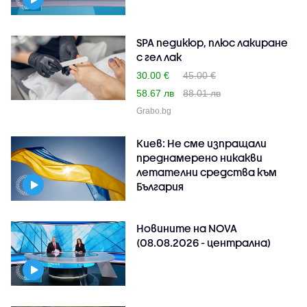
SPA педикюр, плюс лакиране
с гел лак
30.00 €
45.00 €
58.67 лв
88.01 лв
Grabo.bg
Киев: Не сме изпращали
преднамерено никакви
летателни средства към
България
Новините на NOVA
(08.08.2026 - централна)