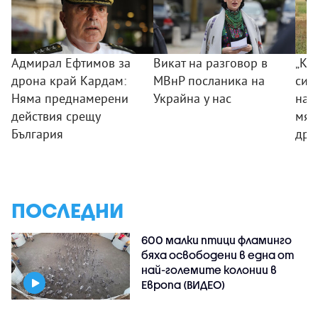
Адмирал Ефтимов за
Викат на разговор в
„Ког
дрона край Кардам:
МВнР посланика на
сил
Няма преднамерени
Украйна у нас
на 
действия срещу
мяс
България
дро
ПОСЛЕДНИ
600 малки птици фламинго
бяха освободени в една от
най-големите колонии в
Европа (ВИДЕО)