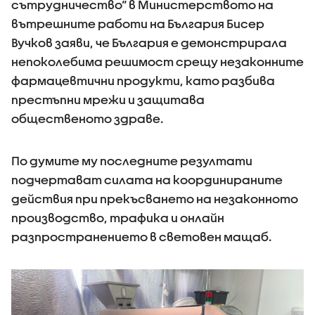
сътрудничество“ в Министерството на
вътрешните работи на България Бисер
Вучков заяви, че България е демонстрирала
непоколебима решимост срещу незаконните
фармацевтични продукти, като разбива
престъпни мрежи и защитава
общественото здраве.
По думите му последните резултати
подчертават силата на координираните
действия при прекъсването на незаконното
производство, трафика и онлайн
разпространението в световен мащаб.