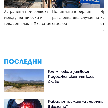
25 ранени при сблъсък
Полицията в Берлин
Ира
между пътнически и
разследва два случая на
иск
товарен влак в Хърватия
стрелба
отв
про
ПОСЛЕДНИ
Голям пожар затвори
Подбалканския път край
Сливен
Как да се грижим за сърцето
в жегата?