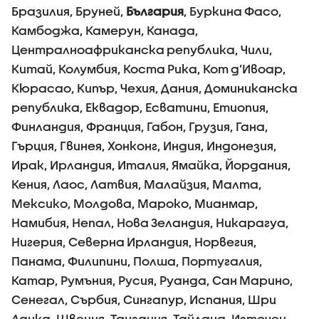
Бразилия, Бруней,
България
, Буркина Фасо,
Камбоджа, Камерун, Канада,
Централноафриканска република, Чили,
Китай, Колумбия, Коста Рика, Кот д’Ивоар,
Кюрасао, Кипър, Чехия, Дания, Доминиканска
република, Еквадор, Есватини, Етиопия,
Финландия, Франция, Габон, Грузия, Гана,
Гърция, Гвинея, Хонконг, Индия, Индонезия,
Ирак, Ирландия, Италия, Ямайка, Йордания,
Кения, Лаос, Латвия, Малайзия, Малта,
Мексико, Молдова, Мароко, Мианмар,
Намибия, Непал, Нова Зеландия, Никарагуа,
Нигерия, Северна Ирландия, Норвегия,
Панама, Филипини, Полша, Португалия,
Катар, Румъния, Русия, Руанда, Сан Марино,
Сенегал, Сърбия, Сингапур, Испания, Шри
Ланка, Швеция, Танзания, Тайланд, Източен