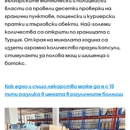
Българските митнически и полицейски
власти са провели десетки проверки на
гранични пунктове, пощенски и куриерски
пратки и търговски обекти. Най-големи
количества са открити по границата с
Турция. От края на миналата година са
иззети огромно количество празни капсули,
стимуланти за полова мощ и шишенца с
ботокс.
Как едно и също лекарство може да е с 15
пъти разлика в цената в различните болници