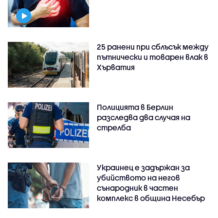
25 ранени при сблъсък между
пътнически и товарен влак в
Хърватия
Полицията в Берлин
разследва два случая на
стрелба
Украинец е задържан за
убийството на негов
сънародник в частен
комплекс в община Несебър