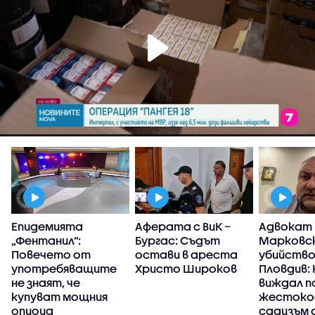
Епидемията
Аферата с ВиК –
Адвокат
П
„Фентанил”:
Бургас: Съдът
Марковск
Повечето от
остави в ареста
убийство
употребяващите
Христо Широков
Пловдив: 
не знаят, че
виждал п
купуват мощния
жестоко
опиоид
садизъм 