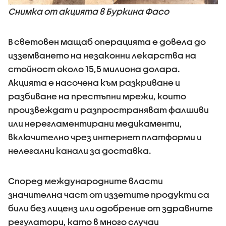
Снимка от акцията в Буркина Фасо
В световен мащаб операцията е довела до
изземването на незаконни лекарства на
стойност около 15,5 милиона долара.
Акцията е насочена към разкриване и
разбиване на престъпни мрежи, които
произвеждат и разпространяват фалшиви
или нерегламентирани медикаменти,
включително чрез интернет платформи и
нелегални канали за доставка.
Според международните власти
значителна част от иззетите продукти са
били без лиценз или одобрение от здравните
регулатори, като в много случаи