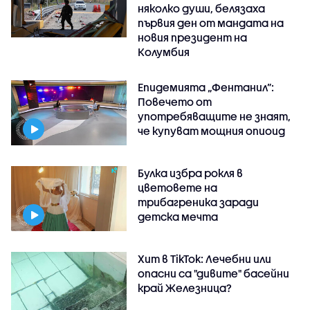
няколко души, белязаха
първия ден от мандата на
новия президент на
Колумбия
Епидемията „Фентанил”:
Повечето от
употребяващите не знаят,
че купуват мощния опиоид
Булка избра рокля в
цветовете на
трибагреника заради
детска мечта
Хит в TikTok: Лечебни или
опасни са "дивите" басейни
край Железница?