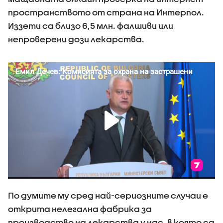
пространството от страна на Интерпол.
Иззети са близо 6,5 млн. фалшиви или
непроверени дози лекарства.
По думите му сред най-сериозните случаи е
открита нелегална фабрика за
производство на лекарства у нас, в която са