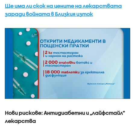
Ще има ли скок на цените на лекарствата
заради войната в Близкия изток
Нови рискове: Антидиабетни и „лайфстайл“
лекарства