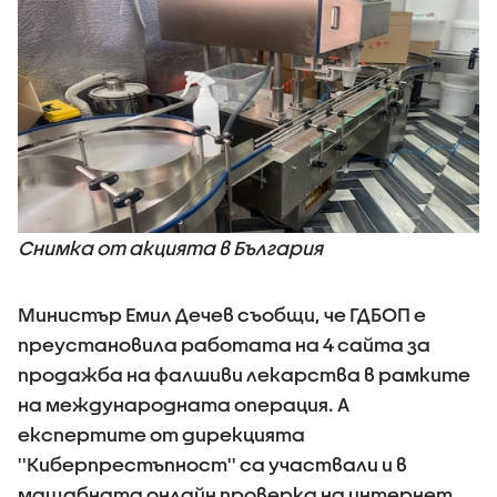
Снимка от акцията в България
Министър Емил Дечев съобщи, че ГДБОП е
преустановила работата на 4 сайта за
продажба на фалшиви лекарства в рамките
на международната операция. А
експертите от дирекцията
''Киберпрестъпност'' са участвали и в
мащабната онлайн проверка на интернет