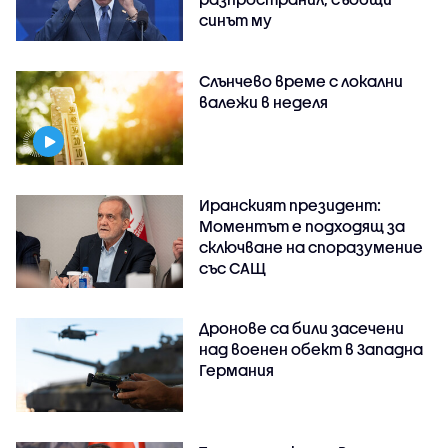
синът му
Слънчево време с локални
валежи в неделя
Иранският президент:
Моментът е подходящ за
сключване на споразумение
със САЩ
Дронове са били засечени
над военен обект в Западна
Германия