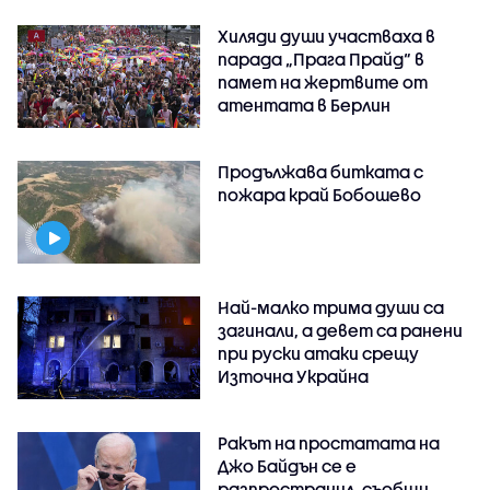
Хиляди души участваха в
парада „Прага Прайд“ в
памет на жертвите от
атентата в Берлин
Продължава битката с
пожара край Бобошево
Най-малко трима души са
загинали, а девет са ранени
при руски атаки срещу
Източна Украйна
Ракът на простатата на
Джо Байдън се е
разпространил, съобщи