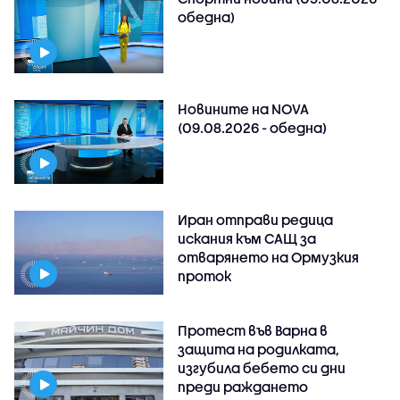
обедна)
Новините на NOVA
(09.08.2026 - обедна)
Иран отправи редица
искания към САЩ за
отварянето на Ормузкия
проток
Протест във Варна в
защита на родилката,
изгубила бебето си дни
преди раждането