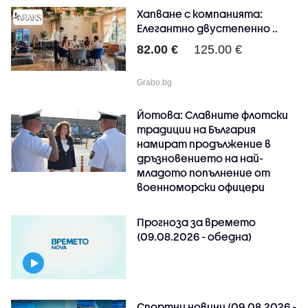
Хапване с компанията:
Елегантно двустепенно ..
82.00 €
125.00 €
Grabo.bg
Йотова: Славните флотски
традиции на България
намират продължение в
дръзновението на най-
младото попълнение от
военноморски офицери
Прогноза за времето
(09.08.2026 - обедна)
Спортни новини (09.08.2026 -