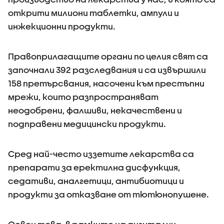
открити милиони таблетки, ампули и
инжекционни продукти.
Правоприлагащите органи по целия свят са
започнали 392 разследвания и са извършили
158 претърсвания, насочени към престъпни
мрежи, които разпространяват
неодобрени, фалшиви, некачествени и
подправени медицински продукти.
Сред най-често иззетите лекарства са
препарати за еректилна дисфункция,
седативи, аналгетици, антибиотици и
продукти за отказване от тютюнопушене.