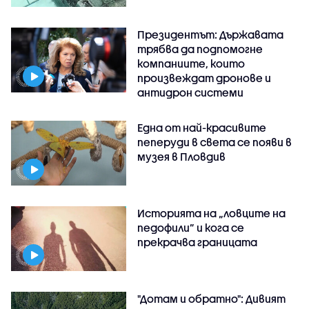
Президентът: Държавата
трябва да подпомогне
компаниите, които
произвеждат дронове и
антидрон системи
Една от най-красивите
пеперуди в света се появи в
музея в Пловдив
Историята на „ловците на
педофили” и кога се
прекрачва границата
"Дотам и обратно": Дивият