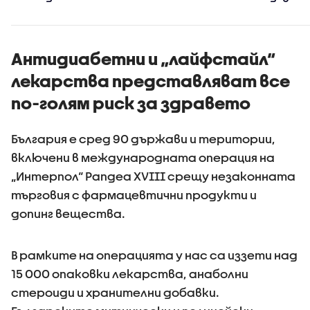
непълнол
случаят 
безпрец
Антидиабетни и „лайфстайл“
лекарства представляват все
по-голям риск за здравето
България е сред 90 държави и територии,
включени в международната операция на
„Интерпол“ Pangea XVIII срещу незаконната
търговия с фармацевтични продукти и
допинг вещества.
В рамките на операцията у нас са иззети над
15 000 опаковки лекарства, анаболни
стероиди и хранителни добавки.