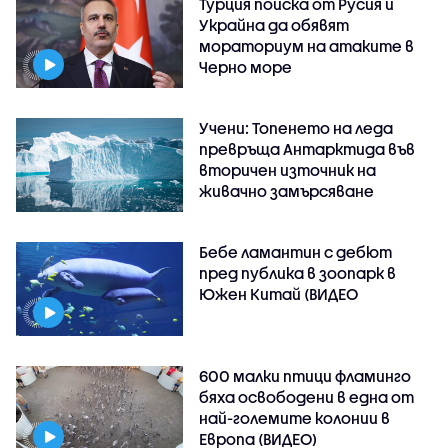
Турция поиска от Русия и
Украйна да обявят
мораториум на атаките в
Черно море
Учени: Топенето на леда
превръща Антарктида във
вторичен източник на
живачно замърсяване
Бебе ламантин с дебют
пред публика в зоопарк в
Южен Китай (ВИДЕО
600 малки птици фламинго
бяха освободени в една от
най-големите колонии в
Европа (ВИДЕО)