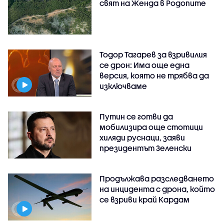
свят на Женда в Родопите
Тодор Тагарев за взривилия
се дрон: Има още една
версия, която не трябва да
изключваме
Путин се готви да
мобилизира още стотици
хиляди руснаци, заяви
президентът Зеленски
Продължава разследването
на инцидента с дрона, който
се взриви край Кардам