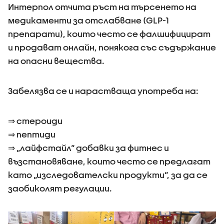
Интерпол отчита ръст на търсенето на
медикаменти за отслабване (GLP-1
препарати), които често се фалшифицират
и продават онлайн, понякога със съдържание
на опасни вещества.
Забелязва се и нарастваща употреба на:
⇒ стероиди
⇒ пептиди
⇒ „лайфстайл“ добавки за фитнес и
възстановяване, които често се предлагат
като „изследователски продукти“, за да се
заобиколят регулации.