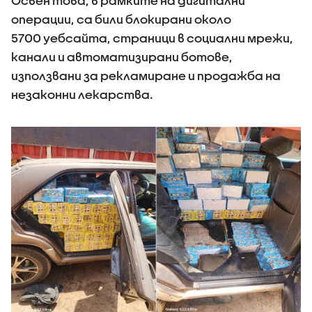
Освен това, в рамките на дигитални
операции, са били блокирани около
5700 уебсайта, страници в социални мрежи,
канали и автоматизирани ботове,
използвани за рекламиране и продажба на
незаконни лекарства.