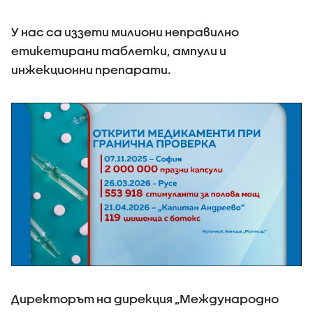
У нас са иззети милиони неправилно
етикетирани таблетки, ампули и
инжекционни препарати.
Директорът на дирекция „Международно