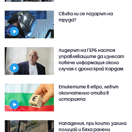
Свива ли се пазарът на
труда?
Лидерът на ГЕРБ настоя
управляващите да изнесат
повече информация около
случая с дрона край Кардам
Етикетите в евро, левът
окончателно отива в
историята
Нападения, при които загина
полицай и бяха ранени