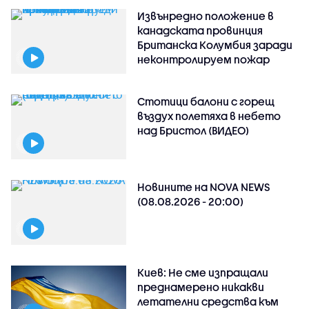
Извънредно положение в
канадската провинция
Британска Колумбия заради
неконтролируем пожар
Стотици балони с горещ
въздух полетяха в небето
над Бристол (ВИДЕО)
Новините на NOVA NEWS
(08.08.2026 - 20:00)
Киев: Не сме изпращали
преднамерено никакви
летателни средства към