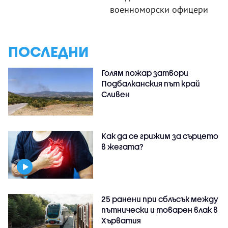
военноморски офицери
ПОСЛЕДНИ
Голям пожар затвори
Подбалканския път край
Сливен
Как да се грижим за сърцето
в жегата?
25 ранени при сблъсък между
пътнически и товарен влак в
Хърватия