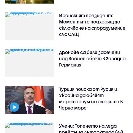
Иранският президент:
Моментът е подходящ за
сключване на споразумение
със САЩ
Дронове са били засечени
над военен обект в Западна
Германия
Турция поиска от Русия и
Украйна да обявят
мораториум на атаките в
Черно море
Учени: Топенето на леда
превръща Антарктида във