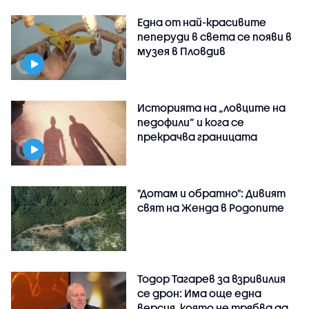
Една от най-красивите
пеперуди в света се появи в
музея в Пловдив
Историята на „ловците на
педофили” и кога се
прекрачва границата
"Дотам и обратно": Дивият
свят на Женда в Родопите
Тодор Тагарев за взривилия
се дрон: Има още една
версия, която не трябва да