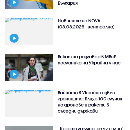
България
Новините на NOVA
(08.08.2026 - централна)
Викат на разговор в МВнР
посланика на Украйна у нас
Войната в Украйна извън
границите: Близо 100 случая
на дронове и ракети в
съседни държави
„Когато гръмна, се чу силно“: