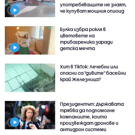
употребяващите не знаят,
че купуват мощния опиоид
Булка избра рокля в
цветовете на
трибагреника заради
детска мечта
Хит в TikTok: Лечебни или
опасни са "дивите" басейни
край Железница?
Президентът: Държавата
трябва да подпомогне
компаниите, които
произвеждат дронове и
антидрон системи