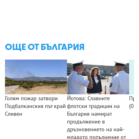
ОЩЕ ОТ БЪЛГАРИЯ
Голям пожар затвори
Йотова: Славните
Про
Подбалканския път край
флотски традиции на
(09
Сливен
България намират
продължение в
дръзновението на най-
младото попълнение от