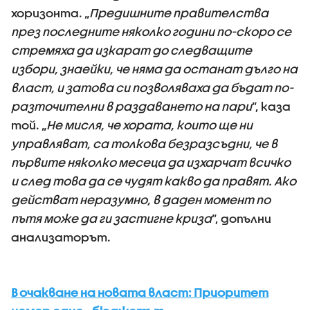
хоризонта. „
Предишните правителства
през последните няколко години по-скоро се
стремяха да изкарат до следващите
избори, знаейки, че няма да останат дълго на
власт, и затова си позволяваха да бъдат по-
разточителни в раздаването на пари
”, каза
той. „
Не мисля, че хората, които ще ни
управляват, са толкова безразсъдни, че в
първите няколко месеца да изхарчат всичко
и след това да се чудят какво да правят. Ако
действат неразумно, в даден момент по
пътя може да ги застигне криза
”, допълни
анализаторът.
В очакване на новата власт: Приоритет