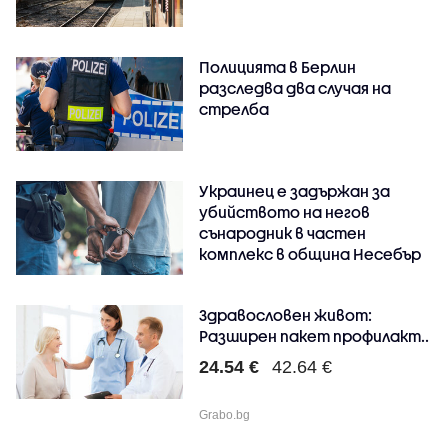
Полицията в Берлин
разследва два случая на
стрелба
Украинец е задържан за
убийството на негов
сънародник в частен
комплекс в община Несебър
Здравословен живот:
Разширен пакет профилакт..
24.54 €
42.64 €
Grabo.bg