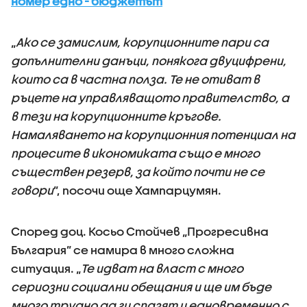
номер едно - бюджетът
„
Ако се замислим, корупционните пари са
допълнителни данъци, понякога двуцифрени,
които са в частна полза. Те не отиват в
ръцете на управляващото правителство, а
в тези на корупционните кръгове.
Намаляването на корупционния потенциал на
процесите в икономиката също е много
съществен резерв, за който почти не се
говори
”, посочи още Хампарцумян.
Според доц. Косьо Стойчев „Прогресивна
България” се намира в много сложна
ситуация. „
Те идват на власт с много
сериозни социални обещания и ще им бъде
много трудно да ги спазят и едновременно с