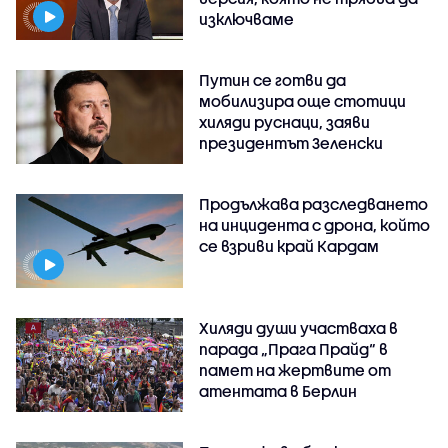
изключваме
Путин се готви да
мобилизира още стотици
хиляди руснаци, заяви
президентът Зеленски
Продължава разследването
на инцидента с дрона, който
се взриви край Кардам
Хиляди души участваха в
парада „Прага Прайд“ в
памет на жертвите от
атентата в Берлин