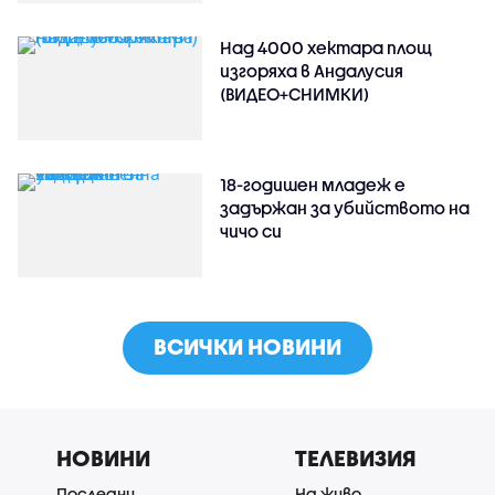
Над 4000 хектара площ
изгоряха в Андалусия
(ВИДЕО+СНИМКИ)
18-годишен младеж е
задържан за убийството на
чичо си
ВСИЧКИ НОВИНИ
НОВИНИ
ТЕЛЕВИЗИЯ
Последни
На живо