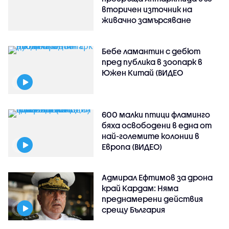
вторичен източник на
живачно замърсяване
Бебе ламантин с дебют
пред публика в зоопарк в
Южен Китай (ВИДЕО
600 малки птици фламинго
бяха освободени в една от
най-големите колонии в
Европа (ВИДЕО)
Адмирал Ефтимов за дрона
край Кардам: Няма
преднамерени действия
срещу България