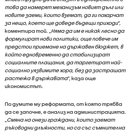
това да намерят механизъм новият дълг или
новите заеми, които вземат, да ги похарчат
за нещо, което ще доведе бъдещи приходи
”,
коментира той. „
Няма да им е никак лесно да
формулират нови политики, още повече им
предстои приемане на държавен бюджет, в
който едновременно да стабилизират
социалните плащания, да таргетират най-
социално уязвимите хора, без да застрашат
растежа в държавата
”, каза още
икономистът.
По думите му реформата, от която трябва
да се започне, е анализ на администрацията.
„
Смяна на онези граждани, които заемат
ръководни длъжности, но са със съмнителна