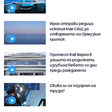
Иран отправи редица
искания към САЩ за
отварянето на Ормузкия
проток
Протест във Варна в
защита на родилката,
изгубила бебето си дни
преди раждането
Свива ли се пазарът на
труда?