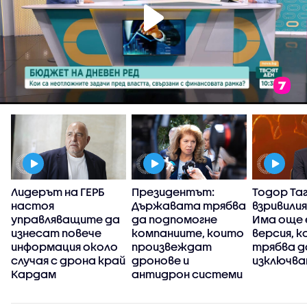
Лидерът на ГЕРБ
Президентът:
Тодор Та
настоя
Държавата трябва
взривилия
управляващите да
да подпомогне
Има още 
р
изнесат повече
компаниите, които
версия, к
информация около
произвеждат
трябва д
случая с дрона край
дронове и
изключва
Кардам
антидрон системи