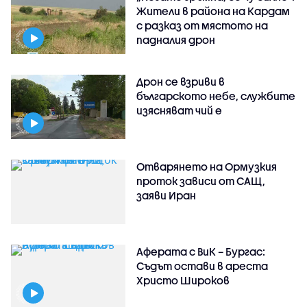
Жители в района на Кардам
с разказ от мястото на
падналия дрон
Дрон се взриви в
българското небе, службите
изясняват чий е
Отварянето на Ормузкия
проток зависи от САЩ,
заяви Иран
Аферата с ВиК – Бургас:
Съдът остави в ареста
Христо Широков