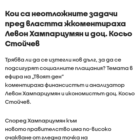
Кои са неотложните задачи
пред властта жкоментираха
Левон Хампарцумян и доц. Косьо
Стойчев
Трябва ли да се изтегли нов дълг, за да се
подсигурят социалните плащания? Темата в
ефира на „Твоят ден”
коментираха финансистът и анализатор
Левон Хампарцумян и икономистът доц. Косьо
Стойчев.
Според Хампарцумян към
новото правителство има по-високо
очакване от гледна точка на