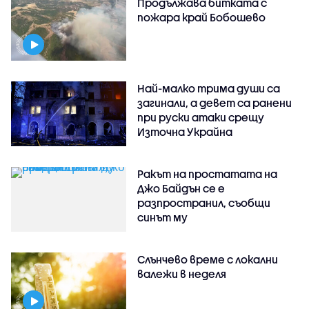
Продължава битката с
пожара край Бобошево
Най-малко трима души са
загинали, а девет са ранени
при руски атаки срещу
Източна Украйна
Ракът на простатата на
Джо Байдън се е
разпространил, съобщи
синът му
Слънчево време с локални
валежи в неделя