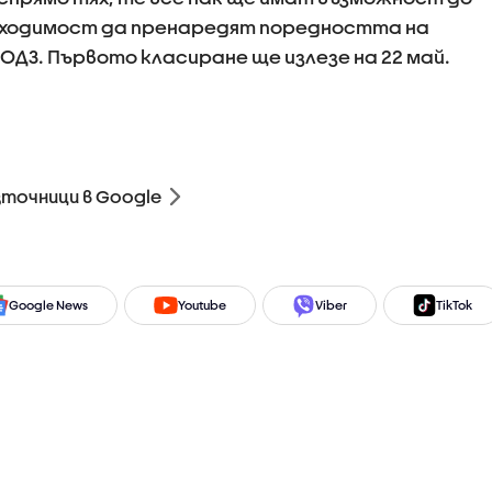
обходимост да пренаредят поредността на
ДЗ. Първото класиране ще излезе на 22 май.
зточници в Google
Google News
Youtube
Viber
TikTok