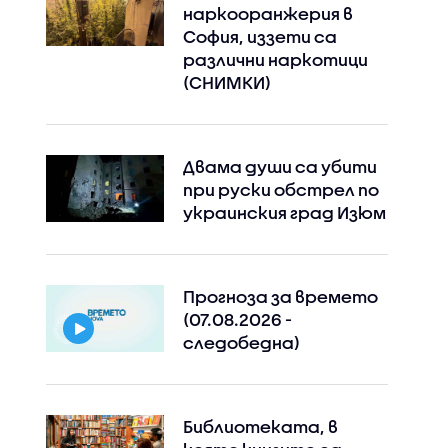
наркооранжерия в
София, иззети са
различни наркотици
(СНИМКИ)
Двама души са убити
при руски обстрeл по
украинския град Изюм
Прогноза за времето
(07.08.2026 -
следобедна)
Библиотеката, в