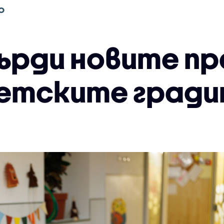
О
ърди новите пр
детските гради