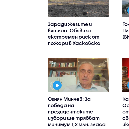
Заради жегите и
Го
вятъра: Обявиха
Пл
екстремен риск от
(В
пожари в Хасковско
Огнян Минчев: За
Ка
победа на
Ор
президентските
от
избори ще трябват
св
минимум 1,2 млн. гласа
ик