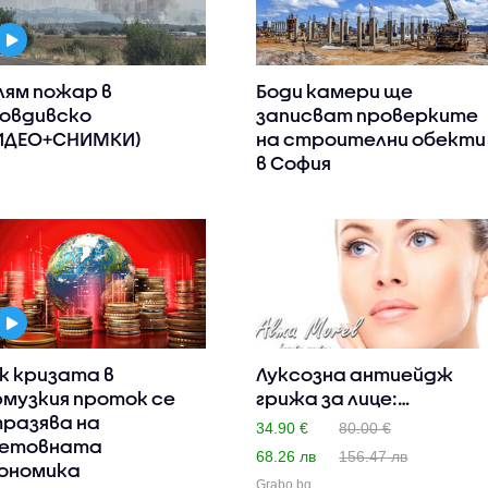
лям пожар в
Боди камери ще
овдивско
записват проверките
ИДЕО+СНИМКИ)
на строителни обекти
в София
к кризата в
Луксозна антиейдж
музкия проток се
грижа за лице:
разява на
Безиглена м..
34.90 €
80.00 €
етовната
68.26 лв
156.47 лв
ономика
Grabo.bg