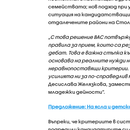
семействата; нов подход при
ситуация на кандидатстващит
отдалечените райони на Стол
„
С това решение ВАС потвърж
правила за прием, които са ре
дебат. Това е важна стъпка к
основава на реалните нужди н
неравнопоставящи критерии. 
усилията ни за по-справедлив
Десислава Желязкова, заместн
младежки дейности“.
Предложение: На ясла и детска
Въпреки, че критериите в сис
подредили кандидатурите си с