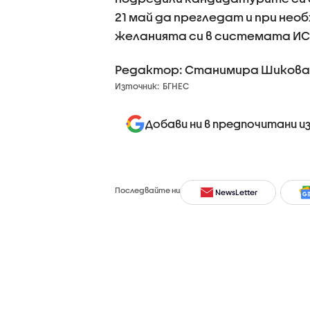
21 май да прегледат и при не
желанията си в системата ИСО
Редактор: Станимира Шикова
Източник:
БГНЕС
Добави ни в предпочитани и
Последвайте ни
NewsLetter