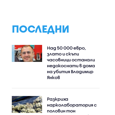
ПОСЛЕДНИ
Над 50 000 евро,
злато и скъпи
часовници останали
недокоснати в дома
на убития Владимир
Янков
Разкриха
нарколаборатория с
половин тон