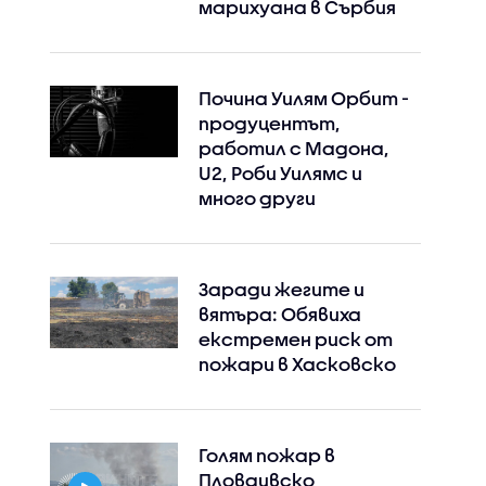
марихуана в Сърбия
Почина Уилям Орбит -
продуцентът,
работил с Мадона,
U2, Роби Уилямс и
много други
Заради жегите и
вятъра: Обявиха
екстремен риск от
пожари в Хасковско
Голям пожар в
Пловдивско