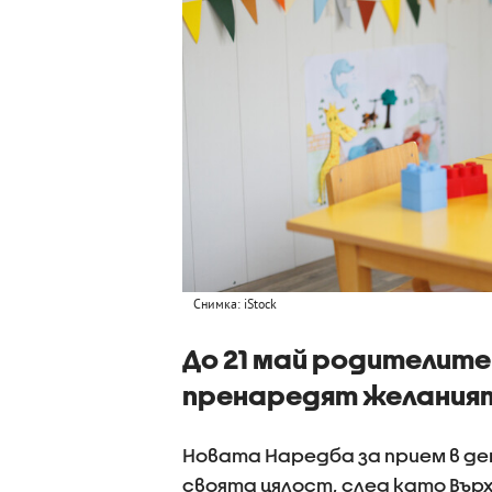
Снимка: iStock
До 21 май родителите
пренаредят желаният
Новата Наредба за прием в дет
своята цялост, след като Вър