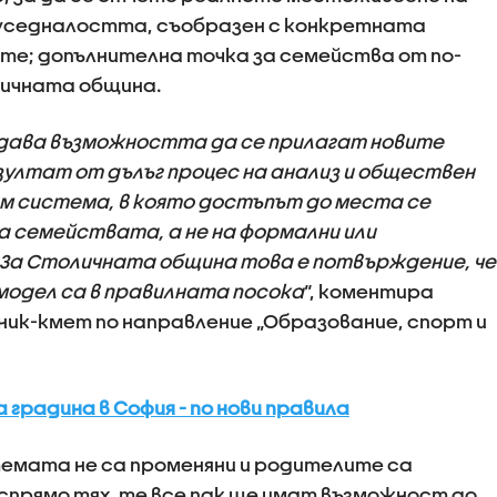
 уседналостта, съобразен с конкретната
е; допълнителна точка за семейства от по-
ичната община.
дава възможността да се прилагат новите
зултат от дълъг процес на анализ и обществен
ъм система, в която достъпът до места се
а семействата, а не на формални или
За Столичната община това е потвърждение, че
 модел са в правилната посока
“, коментира
ик-кмет по направление „Образование, спорт и
 градина в София - по нови правила
темата не са променяни и родителите са
прямо тях, те все пак ще имат възможност до