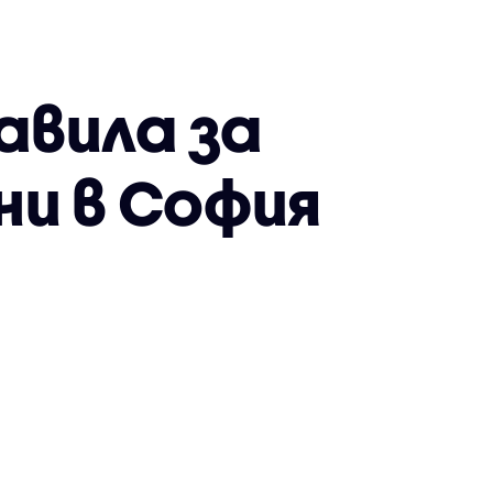
авила за
ни в София