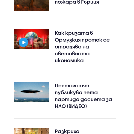
пожара в Гърция
Как кризата в
Ормузкия проток се
отразява на
световната
икономика
Пентагонът
публикува пета
партида досиета за
НЛО (ВИДЕО)
Разкриха