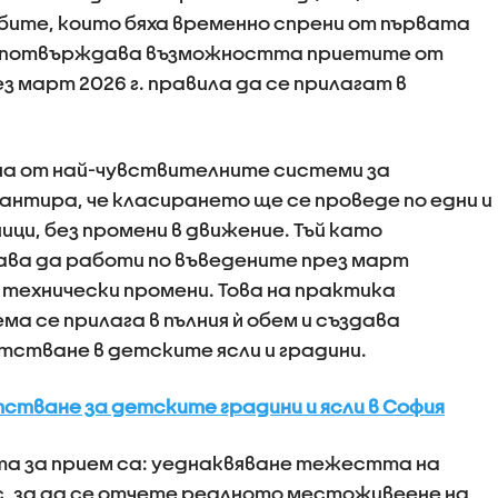
ите, които бяха временно спрени от първата
се потвърждава възможността приетите от
 март 2026 г. правила да се прилагат в
на от най-чувствителните системи за
антира, че класирането ще се проведе по едни и
ици, без промени в движение. Тъй като
ва да работи по въведените през март
 технически промени. Това на практика
ма се прилага в пълния ѝ обем и създава
стване в детските ясли и градини.
тване за детските градини и ясли в София
та за прием са: уеднаквяване тежестта на
, за да се отчете реалното местоживеене на