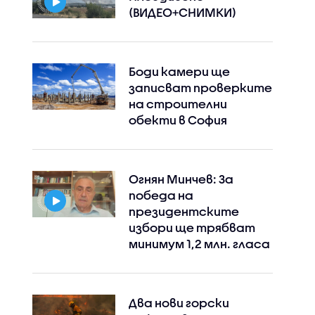
(ВИДЕО+СНИМКИ)
Боди камери ще
записват проверките
на строителни
обекти в София
Огнян Минчев: За
победа на
Instagram
Facebook
президентските
избори ще трябват
минимум 1,2 млн. гласа
Два нови горски