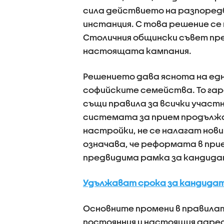
сила действието на разпоредб
инстанция. С това решение 
Столичния общински съвет през
настоящата кампания.
Решението дава яснота на ед
софийските семейства. То гар
същи правила за всички участн
системата за прием продължа
настройки, не се налагат нови
означава, че реформата в прие
предвидима рамка за кандидат
Удължават срока за кандидатс
Основните промени в правила
постоянния и настоящия адрес