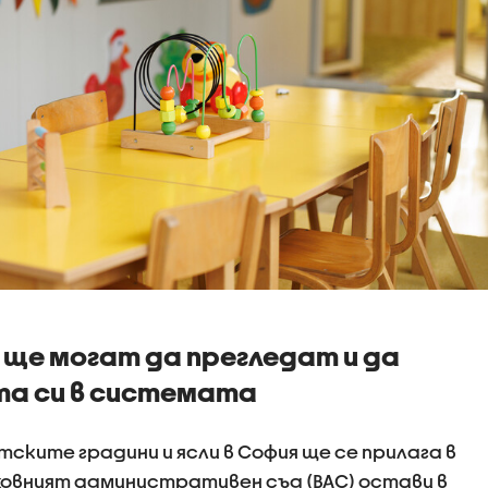
 ще могат да прегледат и да
а си в системата
ските градини и ясли в София ще се прилага в
ховният административен съд (ВАС) остави в