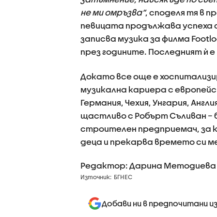
не ми омръзва“
, споделя тя в 
певицата продължава успеха с
записва музика за филма Footl
през годините. Последният ѝ е
Докато все още е хоспитализи
музикална кариера с европейск
Германия, Чехия, Унгария, Англ
щастливо с Робърт Съливан – 
строителен предприемач, за ко
деца и прекарва времето си м
Редактор: Дарина Методиева
Източник:
БГНЕС
Добави ни в предпочитани и