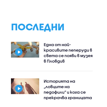
ПОСЛЕДНИ
Една от най-
красивите пеперуди в
света се появи в музея
в Пловдив
Историята на
„ловците на
педофили” и кога се
прекрачва границата