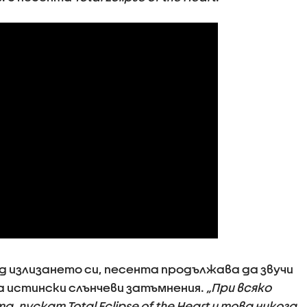
д излизането си, песента продължава да звучи
а истински слънчеви затъмнения.
„При всяко
 пускат Total Eclipse of the Heart и това никога