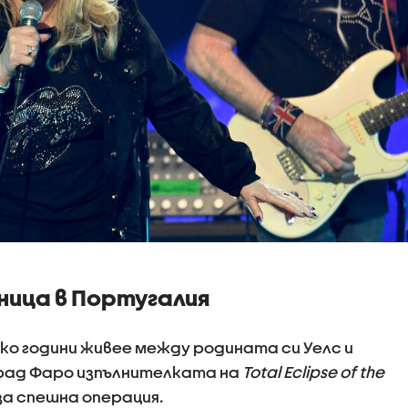
лница в Португалия
ко години живее между родината си Уелс и
град Фаро изпълнителката на
Total Eclipse of the
за спешна операция.