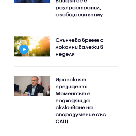
Байдън се е
разпространил,
съобщи синът му
Instagram
Facebook
Слънчево време с
локални валежи в
неделя
Иранският
президент:
Моментът е
подходящ за
сключване на
споразумение със
САЩ