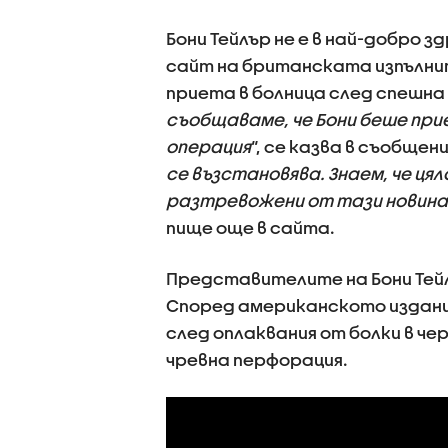
Бони Тейлър не е в най-добро з
сайт на британската изпълнит
приета в болница след спешна 
съобщаваме, че Бони беше при
операция
“, се казва в съобщени
се възстановява. Знаем, че ця
разтревожени от тази новина 
пище още в сайта.
Представителите на Бони Тейл
Според американското издани
след оплаквания от болки в ч
чревна перфорация.