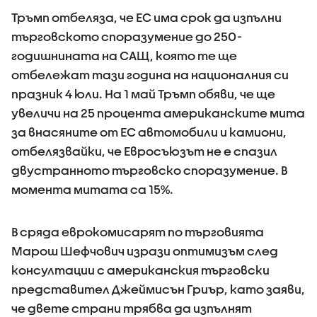
Тръмп отбеляза, че ЕС има срок да изпълни
търговското споразумение до 250-
годишнината на САЩ, която те ще
отбележат тази година на националния си
празник 4 юли. На 1 май Тръмп обяви, че ще
увеличи на 25 процента американските мита
за внасяните от ЕС автомобили и камиони,
отбелязвайки, че Евросъюзът не е спазил
двустранното търговско споразумение. В
момента митата са 15%.
В сряда еврокомисарят по търговията
Марош Шефчович изрази оптимизъм след
консултации с американския търговски
представител Джеймисън Гриър, като заяви,
че двете страни трябва да изпълнят