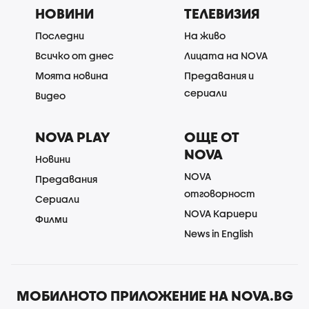
НОВИНИ
ТЕЛЕВИЗИЯ
Последни
На живо
Всичко от днес
Лицата на NOVA
Моята новина
Предавания и
сериали
Видео
NOVA PLAY
ОЩЕ ОТ
NOVA
Новини
NOVA
Предавания
отговорност
Сериали
NOVA Кариери
Филми
News in English
МОБИЛНОТО ПРИЛОЖЕНИЕ НА NOVA.BG