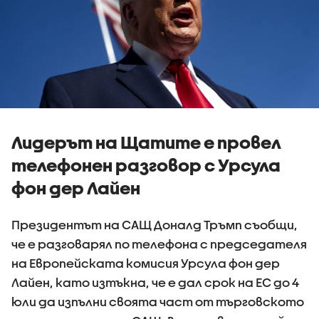
Лидерът на Щатите е провел
телефонен разговор с Урсула
фон дер Лайен
Президентът на САЩ Доналд Тръмп съобщи,
че е разговарял по телефона с председателя
на Европейската комисия Урсула фон дер
Лайен, като изтъкна, че е дал срок на ЕС до 4
юли да изпълни своята част от търговското