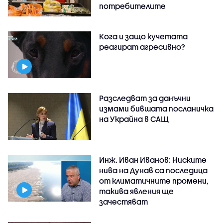
потребителите
Кога и защо кучетата
реагират агресивно?
Разследват за данъчни
измами бившата посланичка
на Украйна в САЩ
Инж. Иван Иванов: Ниските
нива на Дунав са последица
от климатичните промени,
такива явления ще
зачестяват