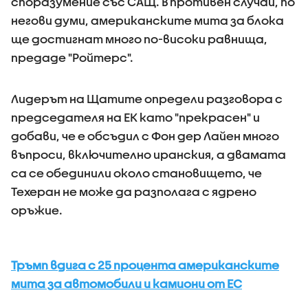
споразумение със САЩ. В противен случай, по
негови думи, американските мита за блока
ще достигнат много по-високи равнища,
предаде "Ройтерс".
Лидерът на Щатите определи разговора с
председателя на ЕК като "прекрасен" и
добави, че е обсъдил с Фон дер Лайен много
въпроси, включително иранския, а двамата
са се обединили около становището, че
Техеран не може да разполага с ядрено
оръжие.
Тръмп вдига с 25 процента американските
мита за автомобили и камиони от ЕС