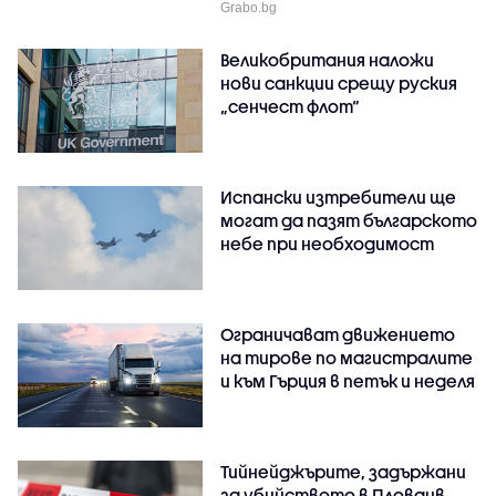
Grabo.bg
Великобритания наложи
нови санкции срещу руския
„сенчест флот“
Испански изтребители ще
могат да пазят българското
небе при необходимост
Ограничават движението
на тирове по магистралите
и към Гърция в петък и неделя
Тийнейджърите, задържани
за убийството в Пловдив,