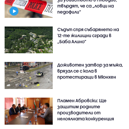
твърдят, че са „ловци на
педофили”
Съдът спря събарянето на
12-те жилищни сгради в
„Баба Алино“
Доживотен затвор за мъжа,
врязал се с кола в
протестиращи в Мюнхен
Пламен Абровски: Ще
защитим родните
производители от
нелоялната конкуренция