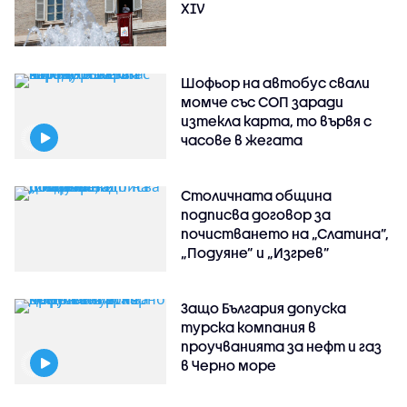
XIV
Шофьор на автобус свали
момче със СОП заради
изтекла карта, то вървя с
часове в жегата
Столичната община
подписва договор за
почистването на „Слатина”,
„Подуяне” и „Изгрев”
Защо България допуска
турска компания в
проучванията за нефт и газ
в Черно море