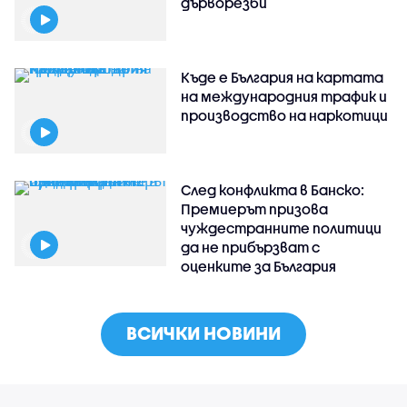
дърворезби
Къде е България на картата
на международния трафик и
производство на наркотици
След конфликта в Банско:
Премиерът призова
чуждестранните политици
да не прибързват с
оценките за България
ВСИЧКИ НОВИНИ