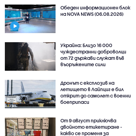
Обеден информационен блок
на NOVA NEWS (06.08.2026)
Украйна: Близо 16 000
чуждестранни доброволци
от 72 държави служат във
въоръжените сили
Дронът с експлозив на
летището в Лайпциг е бил
открит до самолет с военни
боеприпаси
От 9 август приключва
двойното етикетиране -
какво се променя за