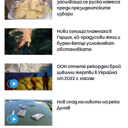
засилваща се руска намеса
преди президентските
избори
Нови огнища пламнаха в
Гърция, 40-градусови жеги и
бурен вятър усложняват
обстановката
ООН отчете рекорден брой
цивилни жертви в Украйна
от 2022 г. насам
Нов спад на нивото на река
Дунав