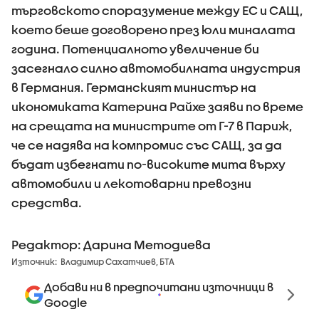
търговското споразумение между ЕС и САЩ,
което беше договорено през юли миналата
година. Потенциалното увеличение би
засегнало силно автомобилната индустрия
в Германия. Германският министър на
икономиката Катерина Райхе заяви по време
на срещата на министрите от Г-7 в Париж,
че се надява на компромис със САЩ, за да
бъдат избегнати по-високите мита върху
автомобили и лекотоварни превозни
средства.
Редактор: Дарина Методиева
Източник:
Владимир Сахатчиев, БТА
Добави ни в предпочитани източници в
Google