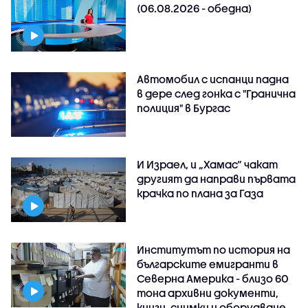
(06.08.2026 - обедна)
Автомобил с испанци падна
в дере след гонка с "Гранична
полиция" в Бургас
И Израел, и „Хамас“ чакат
другият да направи първата
крачка по плана за Газа
Институтът по история на
българските емигранти в
Северна Америка - близо 60
тона архивни документи,
книги, снимки и оборудване