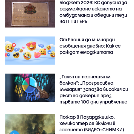
Бюджет 2026: КС допусна за
разглеждане искането на
омбудсмана и обедини тези
на ПП и ГЕРБ
От Япония до милиарди
съобщения дневно: Как се
раждат емоджитата
„Галъп интернешънъл
болкан“: „Прогресивна
България“ запазва високия си
ръст на доверие през
първите 100 дни управление
Пожар в Пазарджишко,
хеликоптер се включи в
гасенето (ВИДЕО+СНИМКИ)