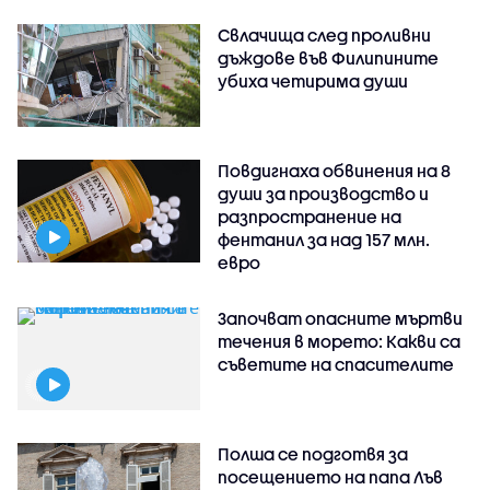
Свлачища след проливни
дъждове във Филипините
убиха четирима души
Повдигнаха обвинения на 8
души за производство и
разпространение на
фентанил за над 157 млн.
евро
Започват опасните мъртви
течения в морето: Какви са
съветите на спасителите
Полша се подготвя за
посещението на папа Лъв