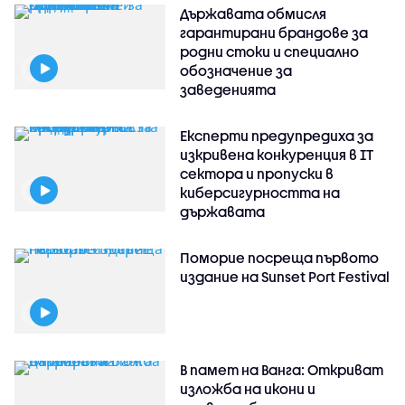
Държавата обмисля
гарантирани брандове за
родни стоки и специално
обозначение за
заведенията
Експерти предупредиха за
изкривена конкуренция в IT
сектора и пропуски в
киберсигурността на
държавата
Поморие посреща първото
издание на Sunset Port Festival
В памет на Ванга: Откриват
изложба на икони и