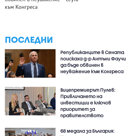
към Конгреса
ПОСЛЕДНИ
Републиканците в Сената
поискаха д-р Антъни Фаучи
да бъде обвинен в
неуважение към Конгреса
Вицепремиерът Пулев:
Привличането на
инвестиции е ключов
приоритет за
правителството
68 медала за България: