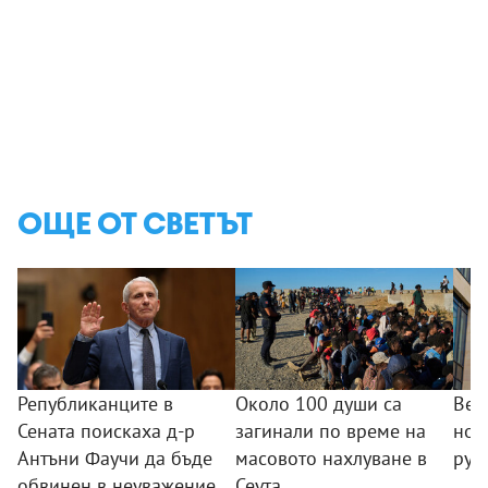
ОЩЕ ОТ СВЕТЪТ
Републиканците в
Около 100 души са
Вел
Сената поискаха д-р
загинали по време на
нов
Антъни Фаучи да бъде
масовото нахлуване в
рус
обвинен в неуважение
Сеута