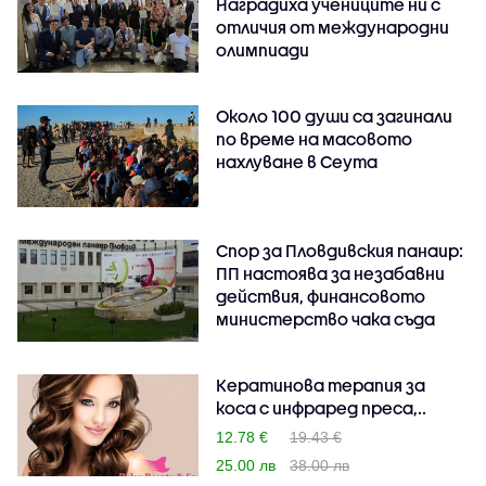
Наградиха учениците ни с
отличия от международни
олимпиади
Около 100 души са загинали
по време на масовото
нахлуване в Сеута
Спор за Пловдивския панаир:
ПП настоява за незабавни
действия, финансовото
министерство чака съда
Кератинова терапия за
коса с инфраред преса,..
12.78 €
19.43 €
25.00 лв
38.00 лв