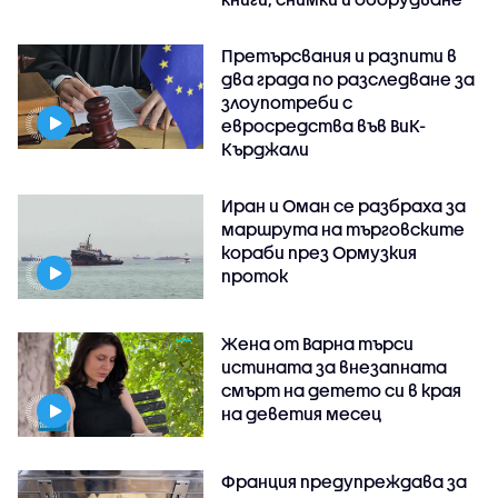
Претърсвания и разпити в
два града по разследване за
злоупотреби с
евросредства във ВиК-
Кърджали
Иран и Оман се разбраха за
маршрута на търговските
кораби през Ормузкия
проток
Жена от Варна търси
истината за внезапната
смърт на детето си в края
на деветия месец
Франция предупреждава за