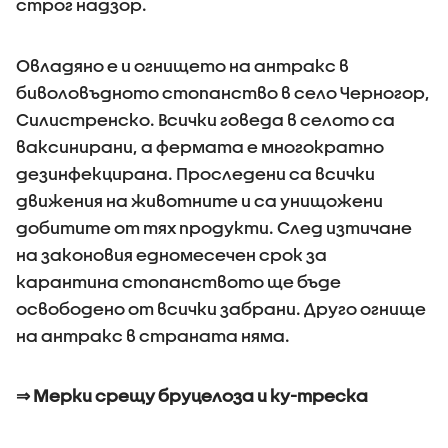
строг надзор.
Овладяно е и огнището на антракс в
биволовъдното стопанство в село Черногор,
Силистренско. Всички говеда в селото са
ваксинирани, а фермата е многократно
дезинфекцирана. Проследени са всички
движения на животните и са унищожени
добитите от тях продукти. След изтичане
на законовия едномесечен срок за
карантина стопанството ще бъде
освободено от всички забрани. Друго огнище
на антракс в страната няма.
⇒ Мерки срещу бруцелоза и ку-треска