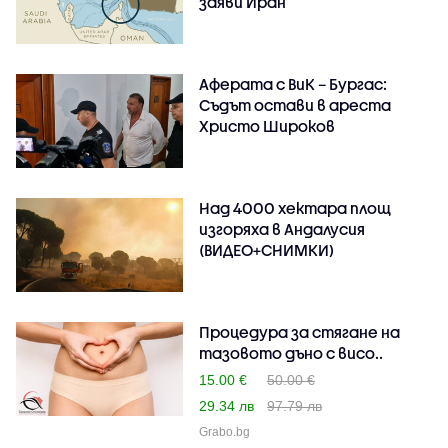
заяви Иран
Аферата с ВиК – Бургас:
Съдът остави в ареста
Христо Широков
Над 4000 хектара площ
изгоряха в Андалусия
(ВИДЕО+СНИМКИ)
Процедура за стягане на
тазовото дъно с висо..
15.00 €
50.00 €
29.34 лв
97.79 лв
Grabo.bg