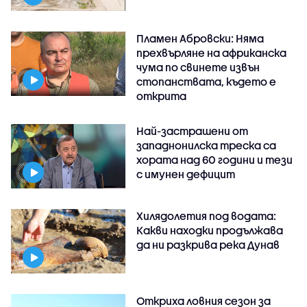
Пламен Абровски: Няма
прехвърляне на африканска
чума по свинете извън
стопанствата, където е
открита
Най-застрашени от
западнонилска треска са
хората над 60 години и тези
с имунен дефицит
Хилядолетия под водата:
Какви находки продължава
да ни разкрива река Дунав
Откриха ловния сезон за