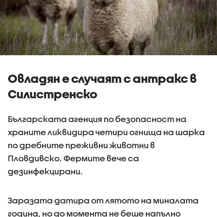
Овладян е случаят с антракс в
Силистренско
Българската агенция по безопасност на
храните ликвидира четири огнища на шарка
по дребните преживни животни в
Пловдивско. Фермите вече са
дезинфекцирани.
Заразата датира от лятото на миналата
година, но до момента не беше напълно