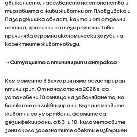
движението, населването на стопанства и
търговията с живи животни от Пловдивска и
Пазарджишка област, както и от отделни
селища, гранични на тези региони. Това
причинява огромни икономически загуби на
коректните животновъди.
⇒ Ситуацията с птичия грип и антракса
Към момента в България няма регистриран
птичи грип. От началото на 2026 г. са
установени 10 огнища на заболяването, но
всички те са ликвидирани. Възприемчивите
животни са умъртвени, фермите са
дезинфекцирани, а в 3- и 10-километровите
зони около засегнатите обекти е извършен