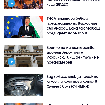
яйца (ВИДЕО)
ТИСА номинира бившия
председател на Върховния
съд Андраш Бака за следващ
президент на Унгария
Военното министерство:
Дронът вероятно е
украински, инцидентът не е
преднамерен
Задържаха мъж за палеж на
луксозна кола пред хотел в
Слънчев бряг (СНИМКИ)