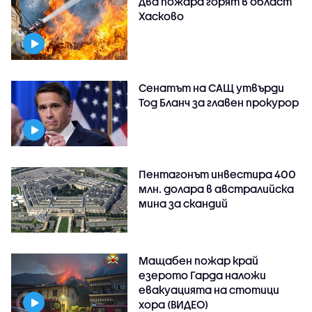
Два пожара горят в област
Хасково
Сенатът на САЩ утвърди
Тод Бланч за главен прокурор
Пентагонът инвестира 400
млн. долара в австралийска
мина за скандий
Мащабен пожар край
езерото Гарда наложи
евакуацията на стотици
хора (ВИДЕО)