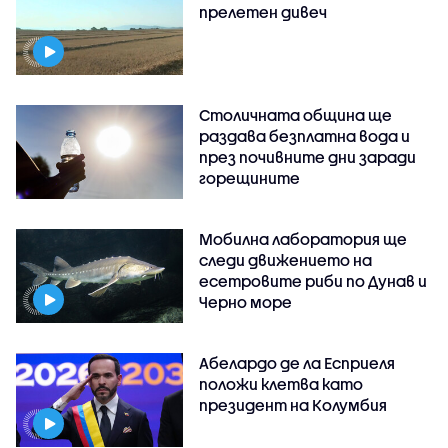
прелетен дивеч
Столичната община ще
раздава безплатна вода и
през почивните дни заради
горещините
Мобилна лаборатория ще
следи движението на
есетровите риби по Дунав и
Черно море
Абелардо де ла Есприеля
положи клетва като
президент на Колумбия