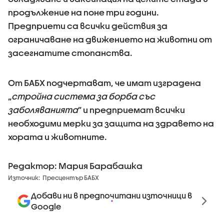
продължение на поне три години.
Предприети са всички действия за
ограничаване на движението на животни от
засегнатите стопанства.
От БАБХ подчертават, че имат изградена
„
стройна система за борба със
заболяванията
” и предприемат всички
необходими мерки за защита на здравето на
хората и животните.
Редактор: Мария Барабашка
Източник:
Пресцентър БАБХ
Добави ни в предпочитани източници в
Google