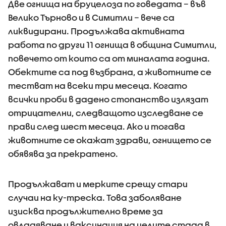
Две огнища на бруцелоза по говедата – във
Велико Търново и в Симитли – вече са
ликвидирани. Продължава активната
работа по други 11 огнища в община Симитли,
повечето от които са от миналата година.
Обектите са под възбрана, а животните се
тестват на всеки три месеца. Когато
всички проби в дадено стопанство излязат
отрицателни, следващото изследване се
прави след шест месеца. Ако и тогава
животните се окажат здрави, огнището се
обявява за прекратено.
Продължават и мерките срещу стари
случаи на ку-треска. Това заболяване
изисква продължително време за
овладяване и ваксинация на целите стада в