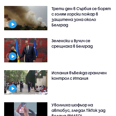
Трети ден в Сърбия се борят
с голям горски пожар в
защитена зона около
Белград
Зеленски и Вучич се
срещнаха в Белград
Испания въвежда граничен
контрол с Италия
Уволниха шофьор на
автобус, гледал TikTok зад
волана (ВИДЕО)