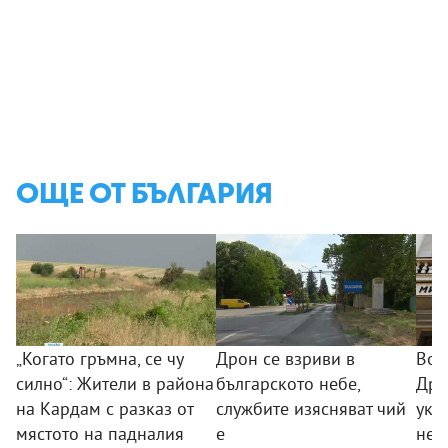
ОЩЕ ОТ БЪЛГАРИЯ
„Когато гръмна, се чу
Дрон се взриви в
Вое
силно“: Жители в района
българското небе,
Дро
на Кардам с разказ от
службите изясняват чий
укр
мястото на падналия
е
не 