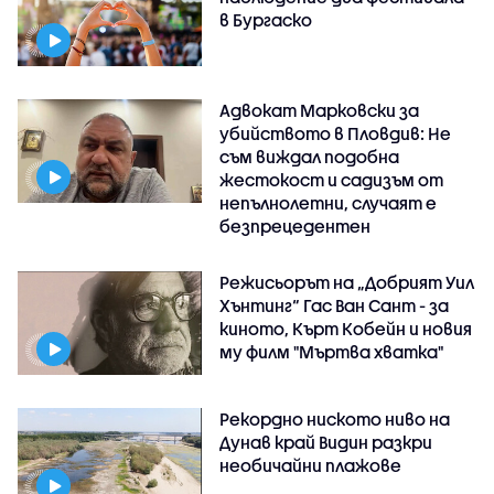
в Бургаско
Адвокат Марковски за
убийството в Пловдив: Не
съм виждал подобна
жестокост и садизъм от
непълнолетни, случаят е
безпрецедентен
Режисьорът на „Добрият Уил
Хънтинг“ Гас Ван Сант - за
киното, Кърт Кобейн и новия
му филм "Мъртва хватка"
Рекордно ниското ниво на
Дунав край Видин разкри
необичайни плажове