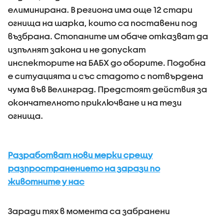
елиминирана. В региона има още 12 стари
огнища на шарка, които са поставени под
възбрана. Стопаните им обаче отказват да
изпълнят закона и не допускат
инспекторите на БАБХ до оборите. Подобна
е ситуацията и със стадото с потвърдена
чума във Велинград. Предстоят действия за
окончателното приключване и на тези
огнища.
Разработват нови мерки срещу
разпространението на зарази по
животните у нас
Заради тях в момента са забранени