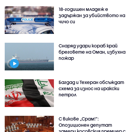
18-годишен младеж е
задържан за убийството на
чичо си
Снаряд удари кораб край
бреговете на Оман, избухна
пожар
Багдад и Техеран обсъждат
схема за износ на иракски
петрол
С викове „Срам!“:
Опозиционен депутат
замери косовския премиер с