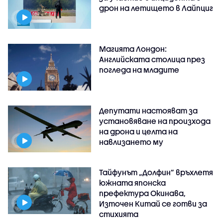
дрон на летището в Лайпциг
Магията Лондон:
Английската столица през
погледа на младите
Депутати настояват за
установяване на произхода
на дрона и целта на
навлизането му
Тайфунът „Долфин” връхлетя
южната японска
префектура Окинава,
Източен Китай се готви за
стихията