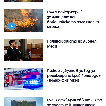
Голям пожар гори в
землището на
бобошевското село Висока
могила
Почина бащата на Лионел
Меси
Пожар избухна в завод за
рециклиране край Ротердам
(ВИДЕО+СНИМКИ)
Русия отхвърли обвиненията
за участие в инцидента с