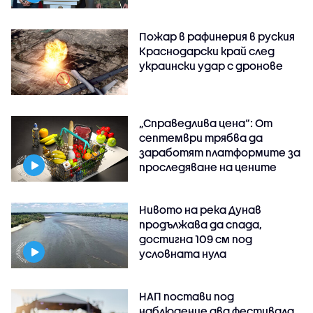
Пожар в рафинерия в руския
Краснодарски край след
украински удар с дронове
„Справедлива цена“: От
септември трябва да
заработят платформите за
проследяване на цените
Нивото на река Дунав
продължава да спада,
достигна 109 см под
условната нула
НАП постави под
наблюдение два фестивала