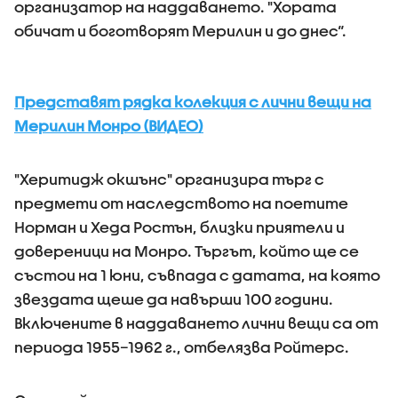
организатор на наддаването. "Хората
обичат и боготворят Мерилин и до днес“.
Представят рядка колекция с лични вещи на
Мерилин Монро (ВИДЕО)
"Херитидж окшънс" организира търг с
предмети от наследството на поетите
Норман и Хеда Ростън, близки приятели и
довереници на Монро. Търгът, който ще се
състои на 1 юни, съвпада с датата, на която
звездата щеше да навърши 100 години.
Включените в наддаването лични вещи са от
периода 1955–1962 г., отбелязва Ройтерс.