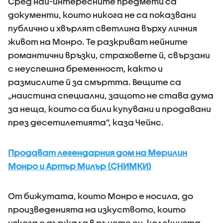
Сред най-интересните предмети са
документи, които никога не са показвани
публично и хвърлят светлина върху личния
живот на Монро. Те разкриват нейните
романтични връзки, страховете й, свързани
с неуспешна бременност, както и
размислите й за смъртта. Вещите са
„наистина специални, защото не става дума
за неща, които са били купувани и продавани
през десетилетията“, каза Чейнс.
Продават легендарния дом на Мерилин
Монро и Артър Милър (СНИМКИ)
От бижутата, които Монро е носила, до
произведенията на изкуството, които
някога е държала в ръцете си, колекцията