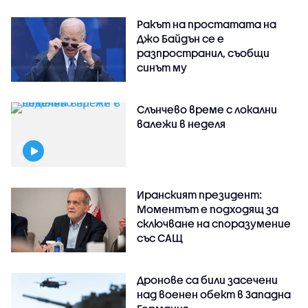
Ракът на простатата на
Джо Байдън се е
разпространил, съобщи
синът му
Слънчево време с локални
валежи в неделя
Иранският президент:
Моментът е подходящ за
сключване на споразумение
със САЩ
Дронове са били засечени
над военен обект в Западна