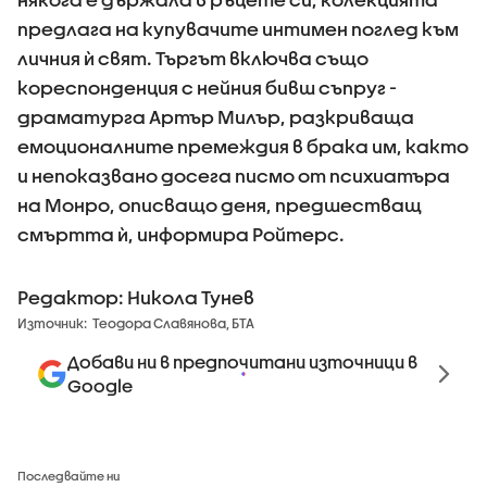
предлага на купувачите интимен поглед към
личния ѝ свят. Търгът включва също
кореспонденция с нейния бивш съпруг -
драматурга Артър Милър, разкриваща
емоционалните премеждия в брака им, както
и непоказвано досега писмо от психиатъра
на Монро, описващо деня, предшестващ
смъртта ѝ, информира Ройтерс.
Редактор: Никола Тунев
Източник:
Теодора Славянова, БТА
Добави ни в предпочитани източници в
Google
Последвайте ни