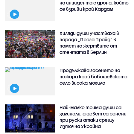
на инцидента с дрона, който
се взриви край Кардам
Хиляди души участваха в
парада „Прага Прайд“ в
памет на жертвите от
атентата в Берлин
Продължава гасенето на
пожара край бобошевското
село Висока могила
Най-малко трима души са
загинали, а девет са ранени
при руски атаки срещу
Източна Украйна