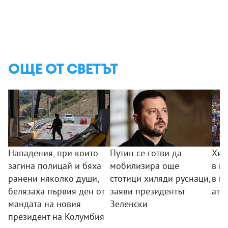
ОЩЕ ОТ СВЕТЪТ
Нападения, при които
Путин се готви да
Хил
загина полицай и бяха
мобилизира още
в п
ранени няколко души,
стотици хиляди руснаци,
в п
белязаха първия ден от
заяви президентът
ате
мандата на новия
Зеленски
президент на Колумбия