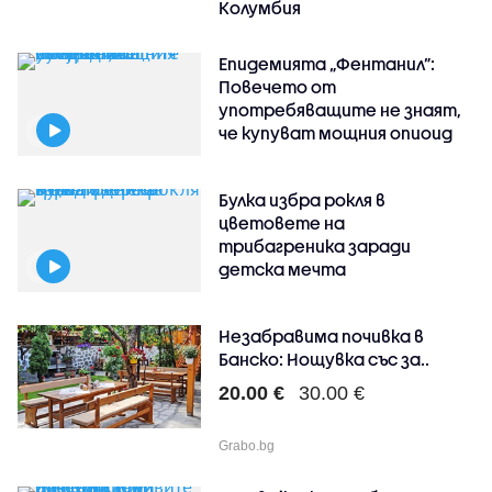
Колумбия
Епидемията „Фентанил”:
Повечето от
употребяващите не знаят,
че купуват мощния опиоид
Булка избра рокля в
цветовете на
трибагреника заради
детска мечта
Незабравима почивка в
Банско: Нощувка със за..
20.00 €
30.00 €
Grabo.bg