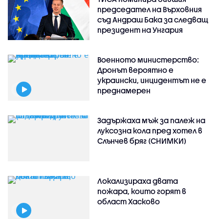
председател на Върховния
съд Андраш Бака за следващ
президент на Унгария
Военното министерство:
Дронът вероятно е
украински, инцидентът не е
преднамерен
Задържаха мъж за палеж на
луксозна кола пред хотел в
Слънчев бряг (СНИМКИ)
Локализираха двата
пожара, които горят в
област Хасково