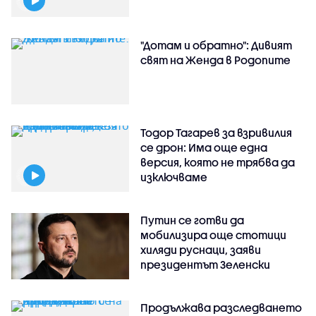
"Дотам и обратно": Дивият
свят на Женда в Родопите
Тодор Тагарев за взривилия
се дрон: Има още една
версия, която не трябва да
изключваме
Путин се готви да
мобилизира още стотици
хиляди руснаци, заяви
президентът Зеленски
Продължава разследването