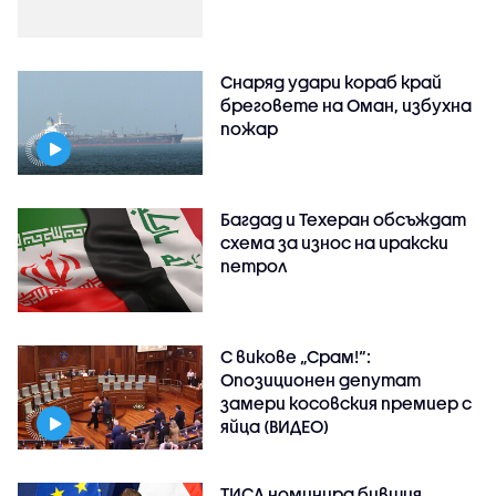
Снаряд удари кораб край
бреговете на Оман, избухна
пожар
Багдад и Техеран обсъждат
схема за износ на иракски
петрол
С викове „Срам!“:
Опозиционен депутат
замери косовския премиер с
яйца (ВИДЕО)
ТИСА номинира бившия