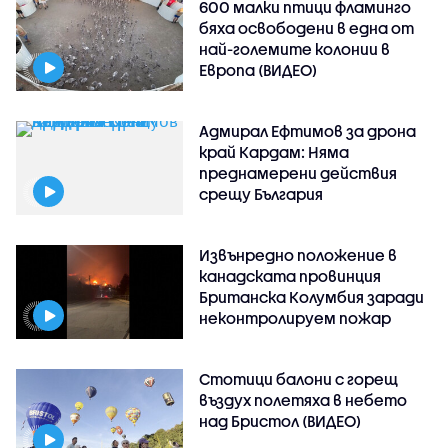
600 малки птици фламинго
бяха освободени в една от
най-големите колонии в
Европа (ВИДЕО)
Адмирал Ефтимов за дрона
край Кардам: Няма
преднамерени действия
срещу България
Извънредно положение в
канадската провинция
Британска Колумбия заради
неконтролируем пожар
Стотици балони с горещ
въздух полетяха в небето
над Бристол (ВИДЕО)