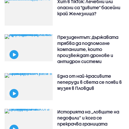
Хит в TikTok: Лечебни или
опасни са "дивите" басейни
край Железница?
Президентът: Държавата
трябва да подпомогне
компаниите, които
произвеждат дронове и
антидрон системи
Една от най-красивите
пеперуди в света се появи в
музея в Пловдив
Историята на „ловците на
педофили” и кога се
прекрачва границата