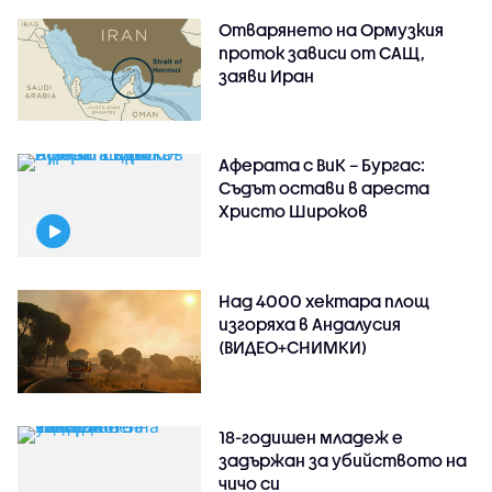
Отварянето на Ормузкия
проток зависи от САЩ,
заяви Иран
Аферата с ВиК – Бургас:
Съдът остави в ареста
Христо Широков
Над 4000 хектара площ
изгоряха в Андалусия
(ВИДЕО+СНИМКИ)
18-годишен младеж е
задържан за убийството на
чичо си