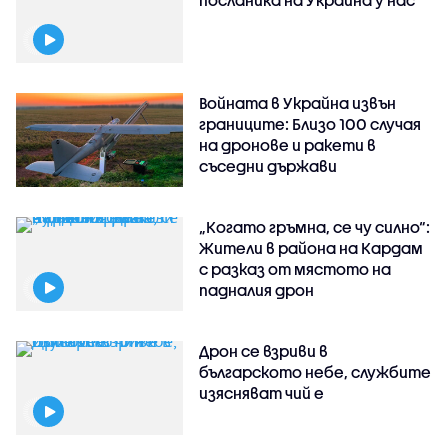
Войната в Украйна извън
границите: Близо 100 случая
на дронове и ракети в
съседни държави
„Когато гръмна, се чу силно“:
Жители в района на Кардам
с разказ от мястото на
падналия дрон
Дрон се взриви в
българското небе, службите
изясняват чий е