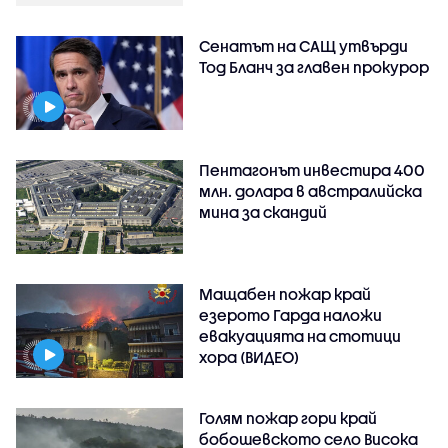
Сенатът на САЩ утвърди
Тод Бланч за главен прокурор
Пентагонът инвестира 400
млн. долара в австралийска
мина за скандий
Мащабен пожар край
езерото Гарда наложи
евакуацията на стотици
хора (ВИДЕО)
Голям пожар гори край
бобошевското село Висока