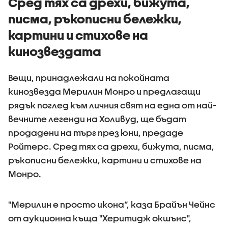
Сред тях са дрехи, бижута,
писма, ръкописни бележки,
картини и стихове на
кинозвездата
Вещи, принадлежали на покойната
кинозвезда Мерилин Монро и предлагащи
рядък поглед към личния свят на една от най-
вечните легенди на Холивуд, ще бъдат
продадени на търг през юни, предаде
Ройтерс. Сред тях са дрехи, бижута, писма,
ръкописни бележки, картини и стихове на
Монро.
"Мерилин е просто икона“, каза Брайън Чейнс
от аукционна къща "Херитидж окшънс",