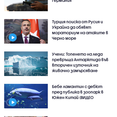
Германия
Турция поиска от Русия и
Украйна да обявят
мораториум на атаките в
Черно море
Учени: Топенето на леда
превръща Антарктида във
вторичен източник на
живачно замърсяване
Бебе ламантин с дебют
пред публика в зоопарк в
Южен Китай (ВИДЕО