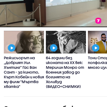
:
Режисьорът на
64 години без
Тони Сто
„Добрият Уил
иконата на XX век:
попфолка
с
Хънтинг“ Гас Ван
Мерилин Монро от
много из
Сант - за киното,
военния завод до
Кърт Кобейн и новия
богинята на
му филм "Мъртва
Холивуд
хватка"
(ВИДЕО+СНИМКИ)