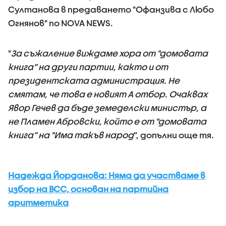
Султанова в предаването "Офанзива с Любо
Огнянов" по NOVA NEWS.
"
За съжаление виждаме хора от "домовата
книга” на други партии, както и от
президентската администрация. Не
смятам, че това е новият А отбор. Очаквах
Явор Гечев да бъде земеделски министър, а
не Пламен Абровски, който е от "домовата
книга” на "Има такъв народ
”, допълни още тя.
Надежда Йорданова: Няма да участваме в
избор на ВСС, основан на партийна
аритметика