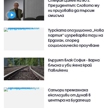
Стефан Цанев на 90 г.
Президентът: Словото му
ни призовава да търсим
смисъла
Турската опозиционна „Нова
партия“ изпреварва тази на
Ердоган, според
социологическо проучване
Бързият влак София - Варна
блъсна и уби жена край
Павликени
Сапьори премахнаха
експлозиви от Дунав в
центъра на Будапеща