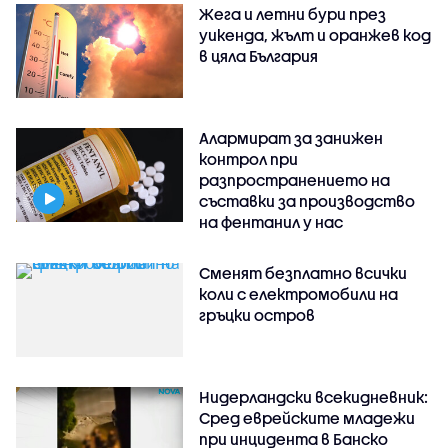
Жега и летни бури през
уикенда, жълт и оранжев код
в цяла България
Алармират за занижен
контрол при
разпространението на
съставки за производство
на фентанил у нас
Сменят безплатно всички
коли с електромобили на
гръцки остров
Нидерландски всекидневник:
Сред еврейските младежи
при инцидента в Банско