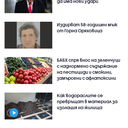
да има нови удари
Издирват 58-годишен мъж
от Горна Оряховица
БАБХ спря внос на зеленчуци
с наднормено съдържание
на пестициди и смокини,
замърсени с афлатоксини
Как водораслите се
превръщат в материал за
изолация на жилища