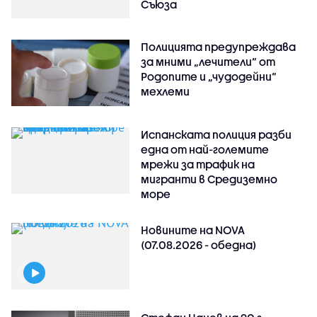
Съюза
Полицията предупреждава
за мними „лечители“ от
Родопите и „чудодейни“
мехлеми
Испанската полиция разби
една от най-големите
мрежи за трафик на
мигранти в Средиземно
море
Новините на NOVA
(07.08.2026 - обедна)