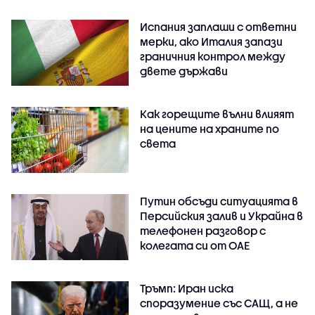
Испания заплаши с ответни
мерки, ако Италия запази
граничния контрол между
двете държави
Как горещите вълни влияят
на цените на храните по
света
Путин обсъди ситуацията в
Персийския залив и Украйна в
телефонен разговор с
колегата си от ОАЕ
Тръмп: Иран иска
споразумение със САЩ, а не