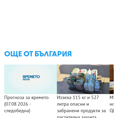
ОЩЕ ОТ БЪЛГАРИЯ
Прогноза за времето
Иззеха 115 кг и 527
МВР
(07.08.2026 -
литра опасни и
нов
следобедна)
забранени продукти за
ОДМ
растителна защита