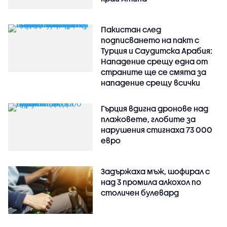
Пакистан след
подписването на пакт с
Турция и Саудитска Арабия:
Нападение срещу една от
страните ще се смята за
нападение срещу всички
Гърция вдигна дронове над
плажовете, глобите за
нарушения стигнаха 73 000
евро
Задържаха мъж, шофирал с
над 3 промила алкохол по
столичен булевард