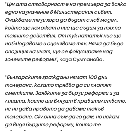
"
Цялата отговорност е на премиера за всяко
едно назначение в Министерския съвет.
Очакваме тези хора да бъдат с нов модел,
който ще наложат и ние ще съдим за тях по
техните действия. От тук нататък ние ще
наблюдаваме и оценяваме тях. Няма да бъде
опозиция на инат, ще се фокусираме над
големите реформи
”, каза Султанова.
"
Българските граждани нямат 100 дни
толеранс, когато трябва да си платят
сметките. Заявките за бързи реформи и за
лицата, които ще влязат в правителството,
не ни дава правото да даваме такъв
толеранс. Склонна съм да го дам, но искам
да видя бързите реформи, които те