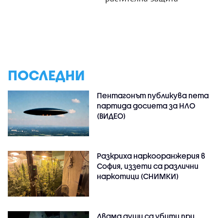
ПОСЛЕДНИ
Пентагонът публикува пета
партида досиета за НЛО
(ВИДЕО)
Разкриха наркооранжерия в
София, иззети са различни
наркотици (СНИМКИ)
Двама души са убити при