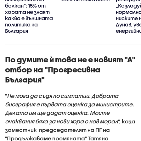
болкан“: 15% от
„Козлоду
хората не знаят
нормално
каква е външната
ниските 
политика на
Дунав, ув
България
енергийн
министъ
По думите ѝ това не е новият "А"
отбор на "Прогресивна
България"
"
Не мога да съдя по симпатии. Добрата
биография е първата оценка за министрите.
Делата им ще дадат оценка. Моите
очаквания бяха за нови хора с нов морал
", каза
заместник-председателят на ПГ на
"Продължаваме промяната" Татяна