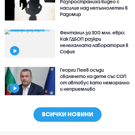
Разпространиха видео с
насилие над непълнолетен в
Радомир
Фентанил за 300 млн. евро:
Как ГДБОП разкри
нелегалната лаборатория в
София
Георги Пеев осъди
свалянето на дете със СОП
от автобус като неморално
и неприемливо
ВСИЧКИ НОВИНИ