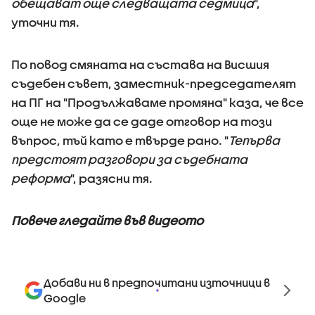
обещават още следващата седмица
",
уточни тя.
По повод смяната на състава на Висшия
съдебен съвет, заместник-председателят
на ПГ на "Продължаваме промяна" каза, че все
още не може да се даде отговор на този
въпрос, тъй като е твърде рано. "
Тепърва
предстоят разговори за съдебната
реформа
", разясни тя.
Повече гледайте във видеото
Добави ни в предпочитани източници в
Google