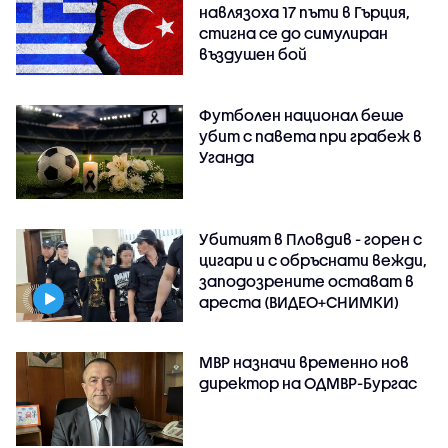
навлязоха 17 пъти в Гърция,
стигна се до симулиран
въздушен бой
Футболен национал беше
убит с павета при грабеж в
Уганда
Убитият в Пловдив - горен с
цигари и с обръснати вежди,
заподозрените остават в
ареста (ВИДЕО+СНИМКИ)
МВР назначи временно нов
директор на ОДМВР-Бургас