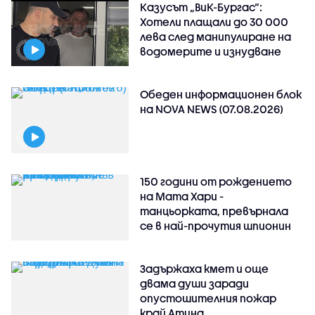
Казусът „ВиК-Бургас“:
Хотели плащали до 30 000
лева след манипулиране на
водомерите и изнудване
Обеден информационен блок
на NOVA NEWS (07.08.2026)
150 години от рождението
на Мата Хари -
танцьорката, превърнала
се в най-прочутия шпионин
Задържаха кмет и още
двама души заради
опустошителния пожар
край Атина