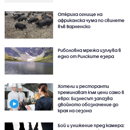
Откриха огнище на
африканска чума по свинете
във Варненско
Риболовна мрежа изплува в
едно от Рилските езера
Хотели и ресторанти
преминават към цени само в
евро: Бизнесът запазва
двойното обозначение до
края на сезона
Бой и унижение пред камера: