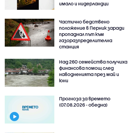
имало и нидерландци
Частично бедствено
положение в Перник заради
пропаднал път към
газоразпределителна
станция
Над 260 семейства получиха
финансова помощ след
наводненията през май и
юни
Прогноза за времето
(07.08.2026 - обедна)