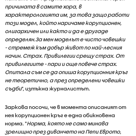
причината в самите хора, в
характерологията им, за това защо работи
този модел, който наричаме корупционен,
олигархичен или както и да е другаде
определян.За мен моделът е чисто човешки
- стремеж към добър живот по най-лесния
начин. Страх. Привилегии срещу страх. От
привилегиите - пари и още повече страх.
Опитала съм се да опиша корупционния кръг
не теоретично, а през определени човешки
съдби
", изтъкна журналистът.
Заркова посочи, че в момента описаният от
нея корупционен кръг е една обикновена
норма. "
Норма, която не само минава
зрелищно през диванчето на Пепи Еврото,