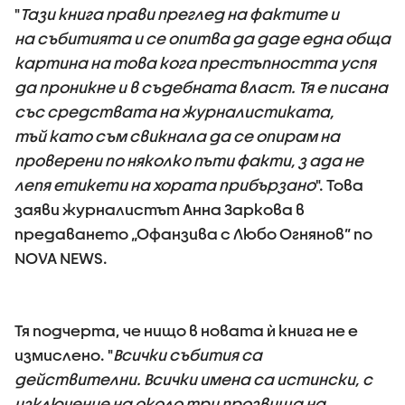
"
Тази книга прави преглед на фактите и
на събитията и се опитва да даде една обща
картина на това кога престъпността успя
да проникне и в съдебната власт. Тя е писана
със средствата на журналистиката,
тъй като съм свикнала да се опирам на
проверени по няколко пъти факти, з ада не
лепя етикети на хората прибързано
". Това
заяви журналистът Анна Заркова в
предаването „Офанзива с Любо Огнянов” по
NOVA NEWS.
Тя подчерта, че нищо в новата ѝ книга не е
измислено. "
Всички събития са
действителни. Всички имена са истински, с
изключение на около три прозвища на