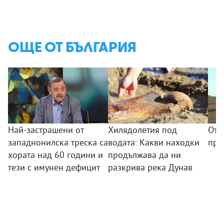
ОЩЕ ОТ БЪЛГАРИЯ
Най-застрашени от
Хилядолетия под
Отк
западнонилска треска са
водата: Какви находки
пре
хората над 60 години и
продължава да ни
тези с имунен дефицит
разкрива река Дунав