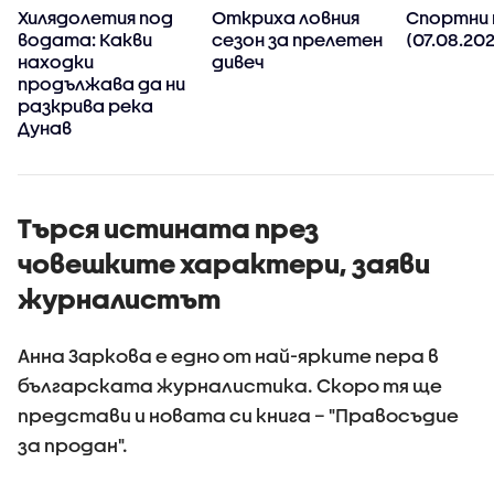
Хилядолетия под
Откриха ловния
Спортни 
водата: Какви
сезон за прелетен
(07.08.202
о
находки
дивеч
продължава да ни
разкрива река
Дунав
Търся истината през
човешките характери, заяви
журналистът
Анна Заркова е едно от най-ярките пера в
българската журналистика. Скоро тя ще
представи и новата си книга – "Правосъдие
за продан".