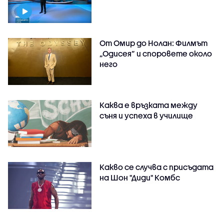
От Омир до Нолан: Филмът
„Одисея” и споровете около
него
Каква е връзката между
съня и успеха в училище
Какво се случва с присъдата
на Шон "Диди" Комбс