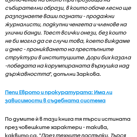
събирателни образи, в които обаче лесно ще
разпознаете ваши познати - продажни
журналисти, подкупни ченгета и членове на
улични банди. Тоест всички онези, без които
не би могло да се случи това, което виждаме
и днес - проникването на престъпните
структури в институциите. Дори бих казала
-победата на корумпираната върхушка над
държавността
", допълни Заркова.
Пепи Еврото и прокуратурата: Има ли
зависимости в съдебната система
По думите ѝ в тази книга тя търси истината
през човешките характери - такива,
каквито са. "
През техните постъпки. Търся