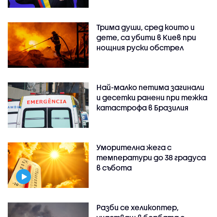
Трима души, сред които и
дете, са убити в Киев при
нощния руски обстрел
Най-малко петима загинали
и десетки ранени при тежка
катастрофа в Бразилия
Уморителна жега с
температури до 38 градуса
в събота
Разби се хеликоптер,