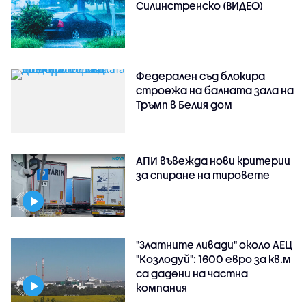
Силинстренско (ВИДЕО)
Федерален съд блокира
строежа на балната зала на
Тръмп в Белия дом
АПИ въвежда нови критерии
за спиране на тировете
"Златните ливади" около АЕЦ
"Козлодуй": 1600 евро за кв.м
са дадени на частна
компания