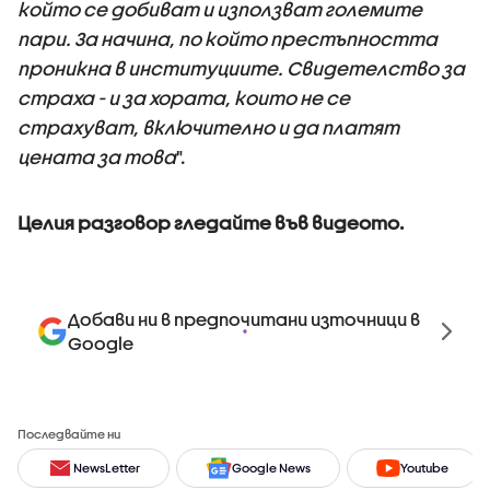
който се добиват и използват големите
пари. За начина, по който престъпността
проникна в институциите. Свидетелство за
страха - и за хората, които не се
страхуват, включително и да платят
цената за това
".
Целия разговор гледайте във видеото.
Добави ни в предпочитани източници в
Google
Последвайте ни
NewsLetter
Google News
Youtube