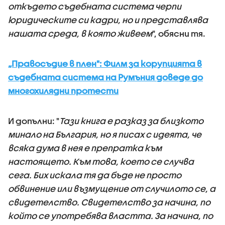
откъдето съдебната система черпи
юридическите си кадри, но и представлява
нашата среда, в която живеем
", обясни тя.
„Правосъдие в плен": Филм за корупцията в
съдебната система на Румъния доведе до
многохилядни протести
И допълни: "
Тази книга е разказ за близкото
минало на България, но я писах с идеята, че
всяка дума в нея е препратка към
настоящето. Към това, което се случва
сега. Бих искала тя да бъде не просто
обвинение или възмущение от случилото се, а
свидетелство. Свидетелство за начина, по
който се употребява властта. За начина, по