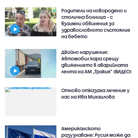
Родители на новородено и
столична болница – с
взаимни обвинения за
здравословното състояние
на бебето
Двойно нарушение:
Автомобил кара срещу
движението в аварийната
лента на АМ „Тракия” (ВИДЕО)
Отново отказаха лечение у
нас на Ива Михаилова
Американското
разузнаване: Русия може да