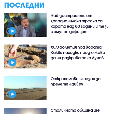
ПОСЛЕДНИ
Най-застрашени от
западнонилска треска са
хората над 60 години и тези
с имунен дефицит
Хилядолетия под водата:
Какви находки продължава
да ни разкрива река Дунав
Откриха ловния сезон за
прелетен дивеч
Столичната община ще