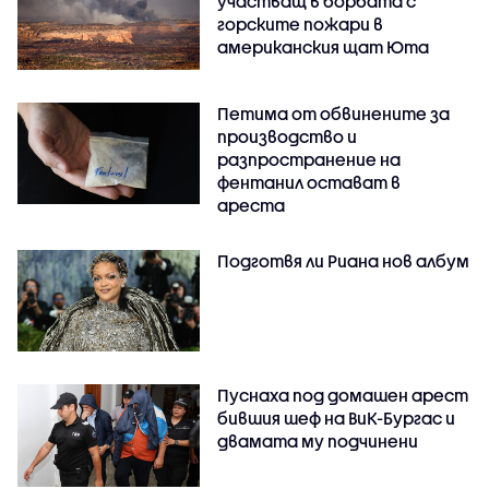
участващ в борбата с
горските пожари в
американския щат Юта
Петима от обвинените за
производство и
разпространение на
фентанил остават в
ареста
Подготвя ли Риана нов албум
Пуснаха под домашен арест
бившия шеф на ВиК-Бургас и
двамата му подчинени