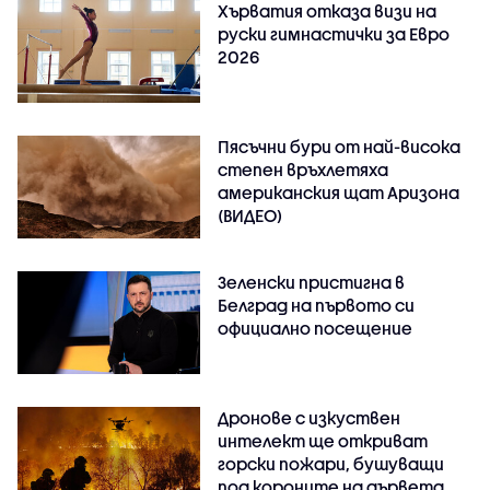
Хърватия отказа визи на
руски гимнастички за Евро
2026
Пясъчни бури от най-висока
степен връхлетяха
американския щат Аризона
(ВИДЕО)
Зеленски пристигна в
Белград на първото си
официално посещение
Дронове с изкуствен
интелект ще откриват
горски пожари, бушуващи
под короните на дървета