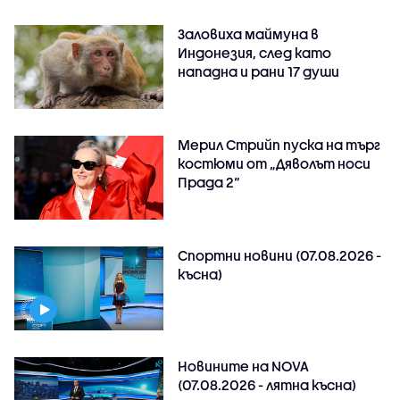
Заловиха маймуна в
Индонезия, след като
нападна и рани 17 души
Мерил Стрийп пуска на търг
костюми от „Дяволът носи
Прада 2“
Спортни новини (07.08.2026 -
късна)
Новините на NOVA
(07.08.2026 - лятна късна)