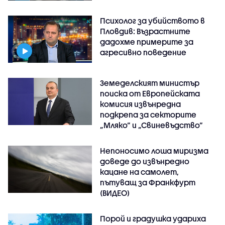
Психолог за убийството в
Пловдив: Възрастните
дадохме примерите за
агресивно поведение
Земеделският министър
поиска от Европейската
комисия извънредна
подкрепа за секторите
„Мляко“ и „Свиневъдство“
Непоносимо лоша миризма
доведе до извънредно
кацане на самолет,
пътуващ за Франкфурт
(ВИДЕО)
Порой и градушка удариха