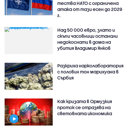
тества НАТО с ограничена
атака от тази есен до 2029
г.
Над 50 000 евро, злато и
скъпи часовници останали
недокоснати в дома на
убития Владимир Янков
Разкриха нарколаборатория
с половин тон марихуана в
Сърбия
Как кризата в Ормузкия
проток се отразява на
световната икономика