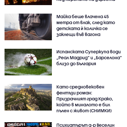
Майка беше влачена 45
метра от влак, след като
детската ѝ количка се
заклещи във вагона
Испанската Суперкупа води
„Реал Мадрид“ и „Барселона“
близо до България
Като средновековен
фентъзи роман:
Призрачният град Крако,
който в миналото е бил
пълен с живот (СНИМКИ)
Психиатърът д-р Веселин