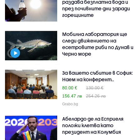
раздава безплатна вода и
през почивните дни заради
горещините
Мобилна лаборатория ще
следи движението на
есетровите риби по Дунав и
Черно море
За вашето събитие в София:
Наем на конферент..
80.00 €
130.00 €
156.47 лв
254.26 лв
Grabo.bg
Абелардо де ла Есприеля
положи клетва като
президент на Колумбия