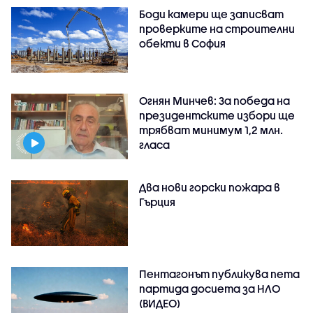
Боди камери ще записват
проверките на строителни
обекти в София
Огнян Минчев: За победа на
президентските избори ще
трябват минимум 1,2 млн.
гласа
Два нови горски пожара в
Гърция
Пентагонът публикува пета
партида досиета за НЛО
(ВИДЕО)