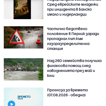
Сред еврейските младежи
при инцидента в Банско
имало и нидерландци
Частично бедствено
положение в Перник заради
пропаднал път към
газоразпределителна
станция
Над 260 семейства получиха
финансова помощ след
наводненията през май и
юни
Прогноза за времето
(07.08.2026 - обедна)