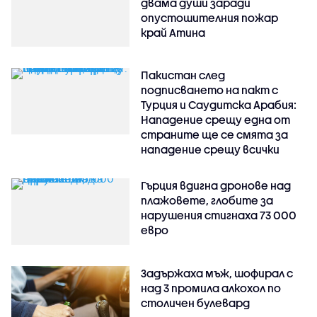
двама души заради
опустошителния пожар
край Атина
Пакистан след
подписването на пакт с
Турция и Саудитска Арабия:
Нападение срещу една от
страните ще се смята за
нападение срещу всички
Гърция вдигна дронове над
плажовете, глобите за
нарушения стигнаха 73 000
евро
Задържаха мъж, шофирал с
над 3 промила алкохол по
столичен булевард