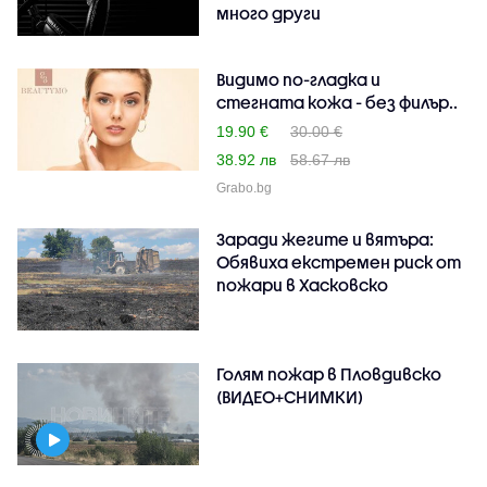
много други
Видимо по-гладка и
стегната кожа - без филър..
19.90 €
30.00 €
38.92 лв
58.67 лв
Grabo.bg
Заради жегите и вятъра:
Обявиха екстремен риск от
пожари в Хасковско
Голям пожар в Пловдивско
(ВИДЕО+СНИМКИ)