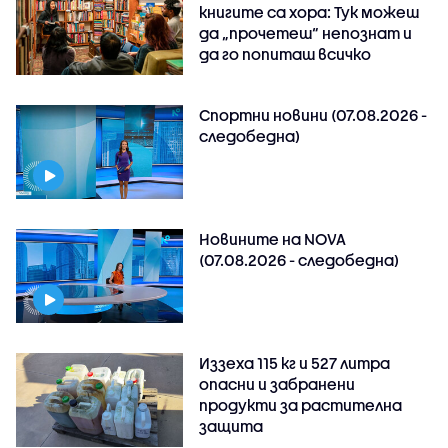
книгите са хора: Тук можеш
да „прочетеш“ непознат и
да го попиташ всичко
Спортни новини (07.08.2026 -
следобедна)
Новините на NOVA
(07.08.2026 - следобедна)
Иззеха 115 кг и 527 литра
опасни и забранени
продукти за растителна
защита