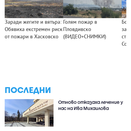
Заради жегите и вятъра:
Голям пожар в
Бод
Обявиха екстремен риск
Пловдивско
зап
от пожари в Хасковско
(ВИДЕО+СНИМКИ)
стр
Соф
ПОСЛЕДНИ
Отново отказаха лечение у
нас на Ива Михаилова