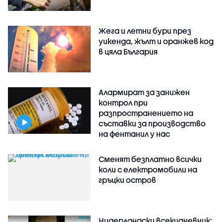
Жега и летни бури през
уикенда, жълт и оранжев код
в цяла България
Алармират за занижен
контрол при
разпространението на
съставки за производство
на фентанил у нас
Сменят безплатно всички
коли с електромобили на
гръцки остров
Нидерландски всекидневник: