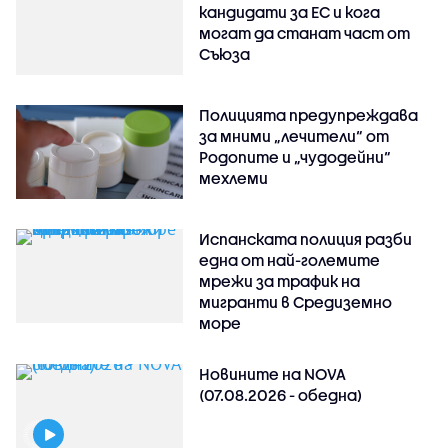
кандидати за ЕС и кога
могат да станат част от
Съюза
Полицията предупреждава
за мними „лечители“ от
Родопите и „чудодейни“
мехлеми
Испанската полиция разби
една от най-големите
мрежи за трафик на
мигранти в Средиземно
море
Новините на NOVA
(07.08.2026 - обедна)