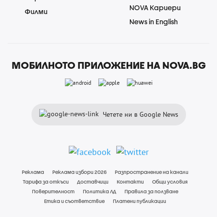
NOVA Кариери
Филми
News in English
МОБИЛНОТО ПРИЛОЖЕНИЕ НА NOVA.BG
Четете ни в Google News
Реклама
Реклама избори 2026
Разпространение на канали
Тарифа за откъси
Доставчици
Контакти
Общи условия
Поверителност
Политика ЛД
Правила за ползване
Етика и съответствие
Платени публикации