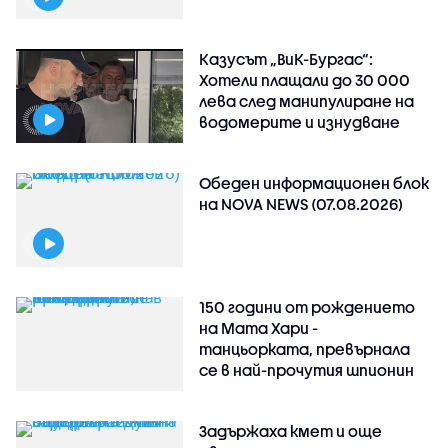
Казусът „ВиК-Бургас“:
Хотели плащали до 30 000
лева след манипулиране на
водомерите и изнудване
Обеден информационен блок
на NOVA NEWS (07.08.2026)
150 години от рождението
на Мата Хари -
танцьорката, превърнала
се в най-прочутия шпионин
Задържаха кмет и още