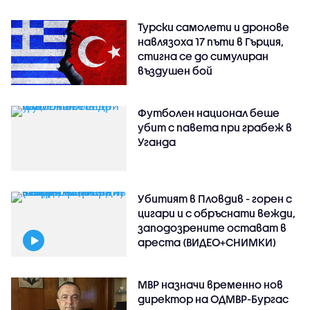
Турски самолети и дронове
навлязоха 17 пъти в Гърция,
стигна се до симулиран
въздушен бой
Футболен национал беше
убит с павета при грабеж в
Уганда
Убитият в Пловдив - горен с
цигари и с обръснати вежди,
заподозрените остават в
ареста (ВИДЕО+СНИМКИ)
МВР назначи временно нов
директор на ОДМВР-Бургас