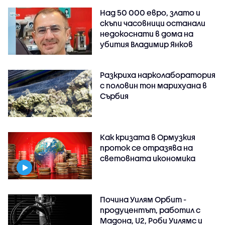
Над 50 000 евро, злато и
скъпи часовници останали
недокоснати в дома на
убития Владимир Янков
Разкриха нарколаборатория
с половин тон марихуана в
Сърбия
Как кризата в Ормузкия
проток се отразява на
световната икономика
Почина Уилям Орбит -
продуцентът, работил с
Мадона, U2, Роби Уилямс и