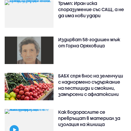
Тръмп: Иран иска
споразумение със САЩ, а не
да има нови удари
Издирват 58-годишен мъж
от Горна Оряховица
БАБХ спря внос на зеленчуци
с наднормено съдържание
на пестициди и смокини,
замърсени с афлатоксини
Как водораслите се
превръщат в материал за
изолация на жилища