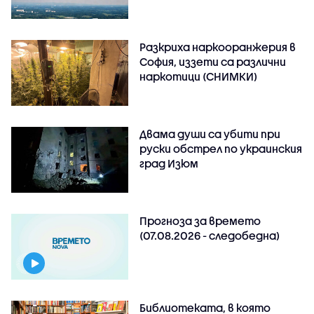
Разкриха наркооранжерия в
София, иззети са различни
наркотици (СНИМКИ)
Двама души са убити при
руски обстрeл по украинския
град Изюм
Прогноза за времето
(07.08.2026 - следобедна)
Библиотеката, в която