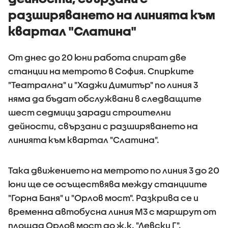
разширяването на линията към
квартал "Слатина"
От днес до 20 юни работа спират две
станции на метрото в София. Спирките
"Театрална" и "Хаджи Димитър" по линия 3
няма да бъдат обслужвани в следващите
шест седмици заради строителни
дейности, свързани с разширяването на
линията към квартал "Слатина".
Така движението на метрото по линия 3 до 20
юни ще се осъществява между станциите
"Горна Баня" и "Орлов мост". Разкрива се и
временна автобусна линия М3 с маршрут от
площад Орлов мост до ж.к. "Левски Г".