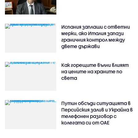
Испания заплаши с ответни
мерки, ако Италия запази
граничния контрол между
двете държави
Как горещите вълни влияят
на цените на храните по
света
Путин обсъди ситуацията в
Персийския залив и Украйна в
телефонен разговор с
колегата си от ОАЕ