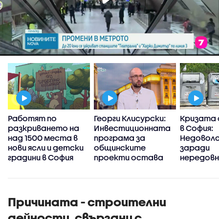
Работят по
Георги Клисурски:
Кризата 
и
разкриването на
Инвестиционната
в София:
над 1500 места в
програма за
Недовол
нови ясли и детски
общинските
заради
градини в София
проекти остава
нередов
черна кутия
сметоизв
зона 3
Причината - строителни
дейности, свързани с