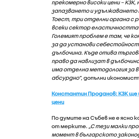
прекомерно високи цени – КЗК, 
запазването и удължаването на
Тоест, три отделни органа с р
всеки сектор еластичността 
Големият проблем е там, че ко
за да установи себестойностт
дълбочина. Къде отива търгов
право да навлизат в дълбочина
има отделна методология за в
абсурдно”
, допълни икономист
Константин Проданов: КЗК ще 
цени
По думите на Събев не е ясно 
от мерките.
„С тези малки пр
момент в българското законод