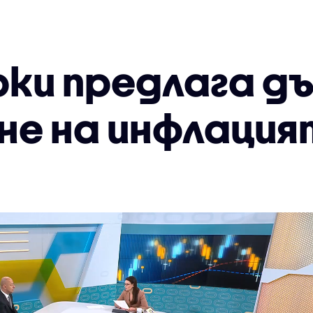
рки предлага д
не на инфлация