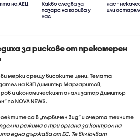
та на АЕЦ
Какво следва за
нас - некач
пазара на горива у
или остарял
нас
диха за рискове от прекомерен
е
ви мерки срещу високите цени. Темата
дател на КЗП Димитър Маргаритов,
ров и икономическият анализатор Димитър
н” по NOVA NEWS.
оектите са в „първичен вид” и очерта техните
тделни режима с три органа за контрол на
нито една държава от ЕС. Те включват