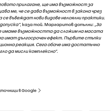
говото прилагане, ще има възможност за
ава ме, че се дава възможност в закона чрез
 се въвеждат нови видове нелоялни практики.
 допуска”
, каза той. Маргаритов допълни:
„За
ние имаме възможността да сложим на масата
да имат дългосрочен ефект. Първите стъпки
ионна реакция. Сега обаче има достатъчно
гло да мисли комплексно”
.
зточници в Google