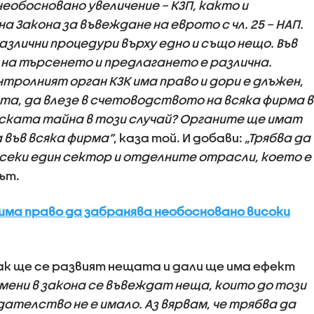
необосновано увеличение – КЗП, както и
 Закона за въвеждане на еврото с чл. 25 – НАП.
азлични процедури върху едно и също нещо. Във
на търсенето и предлагането е различна.
нтролният орган КЗК има право и дори е длъжен,
а, да влезе в счетоводството на всяка фирма в
ската тайна в този случай? Органите ще имат
 във всяка фирма”
, каза той. И добави:
„Трябва да
секи един сектор и отделните отрасли, което е
ът.
има право да забранява необосновано високи
как ще се развият нещата и дали ще има ефект
омени в закона се въвеждат неща, които до този
ателство не е имало. Аз вярвам, че трябва да