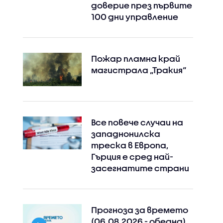
доверие през първите
100 дни управление
Пожар пламна край
магистрала „Тракия“
Все повече случаи на
западнонилска
треска в Европа,
Гърция е сред най-
засегнатите страни
Прогноза за времето
(06.08.2026 - обедна)