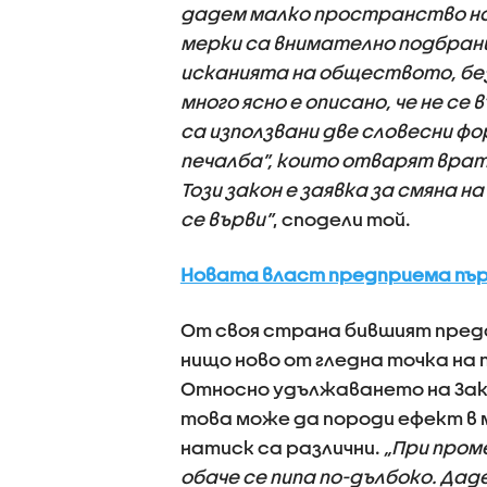
дадем малко пространство на
мерки са внимателно подбрани
исканията на обществото, без
много ясно е описано, че не с
са използвани две словесни фо
печалба”, които отварят врат
Този закон е заявка за смяна 
се върви”
, сподели той.
Новата власт предприема пър
От своя страна бившият предс
нищо ново от гледна точка на
Относно удължаването на Зако
това може да породи ефект в 
натиск са различни.
„При пром
обаче се пипа по-дълбоко. Дад