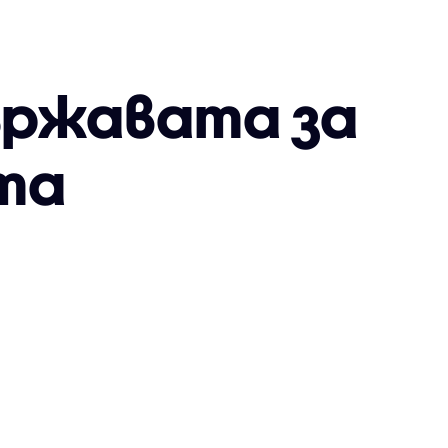
ържавата за
та