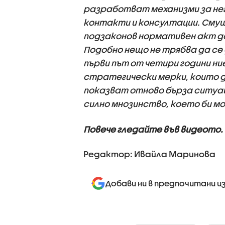
разработват механизми за не
контакти и консултации. Смущ
подзаконов нормативен акт да
Подобно нещо не трябва да се
първи път от четири години 
стратегически мерки, които 
показват отново бърза ситуац
силно мнозинство, което би мо
Повече гледайте във видеото.
Редактор: Ивайла Маринова
Добави ни в предпочитани и