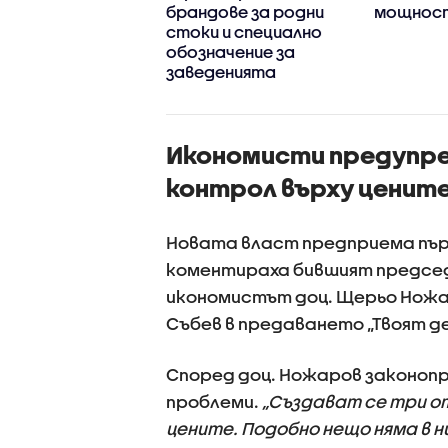
о вдига цените
брандове за родни
мощност
оривата?
стоки и специално
обозначение за
заведенията
Икономисти предупре
контрол върху ценит
Новата власт предприема пър
коментираха бившият предсе
икономистът доц. Щерьо Ножа
Събев в предаването „Твоят де
Според доц. Ножаров законопр
проблеми.
„Създават се три о
цените. Подобно нещо няма в 