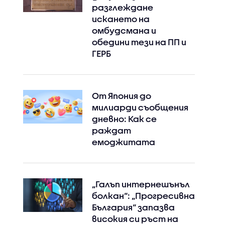
разглеждане
искането на
омбудсмана и
обедини тези на ПП и
ГЕРБ
От Япония до
милиарди съобщения
дневно: Как се
раждат
емоджитата
„Галъп интернешънъл
болкан“: „Прогресивна
България“ запазва
високия си ръст на