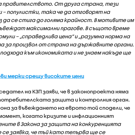
 правителството. От друга страна, тези
 – популистки, така че да отговорят на
 да се стига до голяма крайност. В мотивите им
е въвеждат максимални прагове. В същото време
рмули – „справедлива цена” и „разумна норма на
а за произвол от страна на държавните органи.
на подхода към икономиката и не знаем накъде ще
ви мерки срещу високите цени
едател на КЗП заяви, че в законопроекта няма
 потребителската защита и контролния орган.
на за въвеждането на еврото той сподели, че
момент, когато кризите и инфлационният
ените в Закона за защита на конкуренцията
е се заявка, че тъй като тепърва ще се