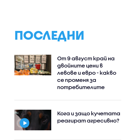
ествена
България?
решението на Т
а?
да отложи уда
срещу Иран
ПОСЛЕДНИ
От 9 август край на
двойните цени в
левове и евро - какво
се променя за
потребителите
Кога и защо кучетата
реагират агресивно?