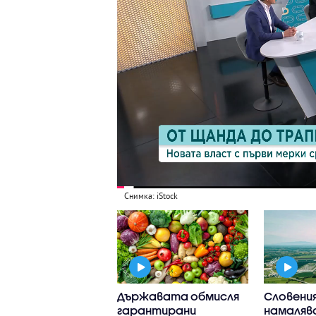
Снимка: iStock
лът поскъпна със
Държавата обмисля
Словени
само за месец:
гарантирани
намаляв