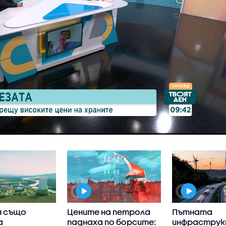
я също
Цените на петрола
Пътната
а
паднаха по борсите:
инфраструк