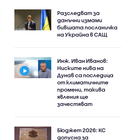
Разследват за
данъчни измами
бившата посланичка
на Украйна в САЩ
Инж. Иван Иванов:
Ниските нива на
Дунав са последица
от климатичните
промени, такива
явления ще
зачестяват
Бюджет 2026: КС
допусна за