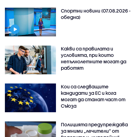
Спортни новини (07.08.2026 -
обедна)
Какви са правилата и
условията, при които
непълнолетните могат да
работят
Кои са следващите
кандидати за ЕС и кога
могат да станат част от
Съюза
Полицията предупреждава
за мними „лечители“ от