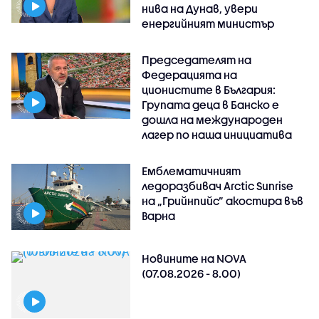
нива на Дунав, увери
енергийният министър
Председателят на
Федерацията на
ционистите в България:
Групата деца в Банско е
дошла на международен
лагер по наша инициатива
Емблематичният
ледоразбивач Arctic Sunrise
на „Грийнпийс” акостира във
Варна
Новините на NOVA
(07.08.2026 - 8.00)