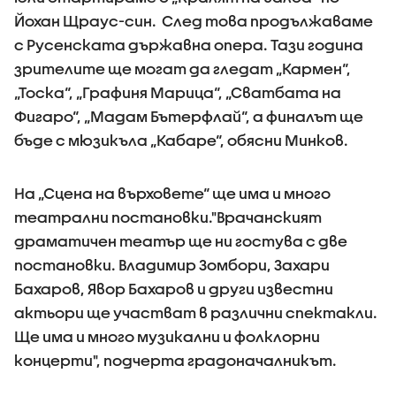
Йохан Щраус-син. След това продължаваме
с Русенската държавна опера. Тази година
зрителите ще могат да гледат „Кармен“,
„Тоска“, „Графиня Марица“, „Сватбата на
Фигаро“, „Мадам Бътерфлай“, а финалът ще
бъде с мюзикъла „Кабаре“, обясни Минков.
На „Сцена на върховете“ ще има и много
театрални постановки."Врачанският
драматичен театър ще ни гостува с две
постановки. Владимир Зомбори, Захари
Бахаров, Явор Бахаров и други известни
актьори ще участват в различни спектакли.
Ще има и много музикални и фолклорни
концерти", подчерта градоначалникът.