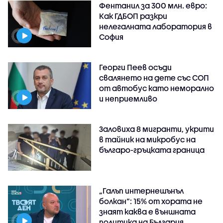
Фентанил за 300 млн. евро:
Как ГДБОП разкри
нелегалната лаборатория в
София
Георги Пеев осъди
свалянето на дете със СОП
от автобус като неморално
и неприемливо
Заловиха 8 мигранти, укрити
в тайник на микробус на
българо-гръцката граница
„Галъп интернешънъл
болкан“: 15% от хората не
знаят каква е външната
политика на България