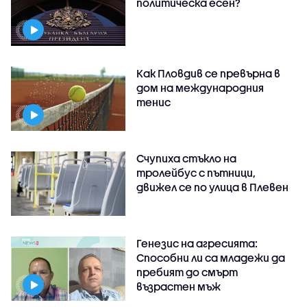
политическа есен?
Как Пловдив се превърна в
дом на международния
тенис
Счупиха стъкло на
тролейбус с пътници,
движел се по улица в Плевен
Генезис на агресията:
Способни ли са младежи да
пребият до смърт
възрастен мъж