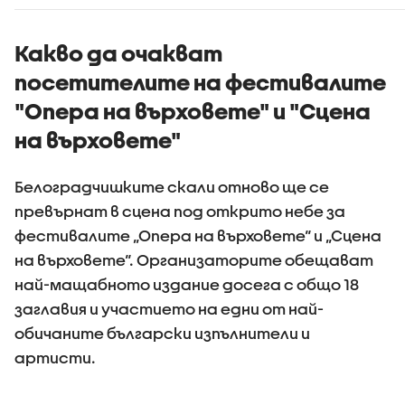
KOSHEEN - Шон
Еванс
Какво да очакват
посетителите на фестивалите
"Опера на върховете" и "Сцена
на върховете"
Белоградчишките скали отново ще се
превърнат в сцена под открито небе за
фестивалите „Опера на върховете“ и „Сцена
на върховете“. Организаторите обещават
най-мащабното издание досега с общо 18
заглавия и участието на едни от най-
обичаните български изпълнители и
артисти.