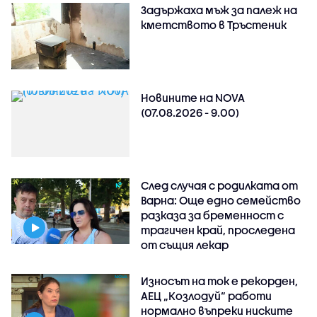
Задържаха мъж за палеж на
кметството в Тръстеник
Новините на NOVA
(07.08.2026 - 9.00)
След случая с родилката от
Варна: Още едно семейство
разказа за бременност с
трагичен край, проследена
от същия лекар
Износът на ток е рекорден,
АЕЦ „Козлодуй“ работи
нормално въпреки ниските