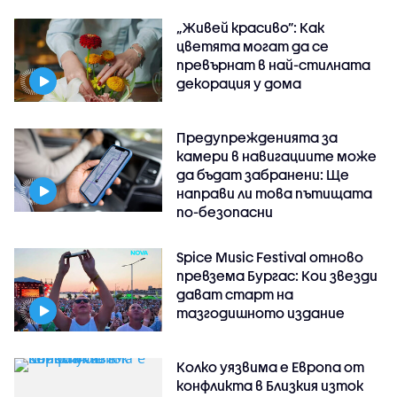
„Живей красиво”: Как
цветята могат да се
превърнат в най-стилната
декорация у дома
Предупрежденията за
камери в навигациите може
да бъдат забранени: Ще
направи ли това пътищата
по-безопасни
Spice Music Festival отново
превзема Бургас: Кои звезди
дават старт на
тазгодишното издание
Колко уязвима е Европа от
конфликта в Близкия изток