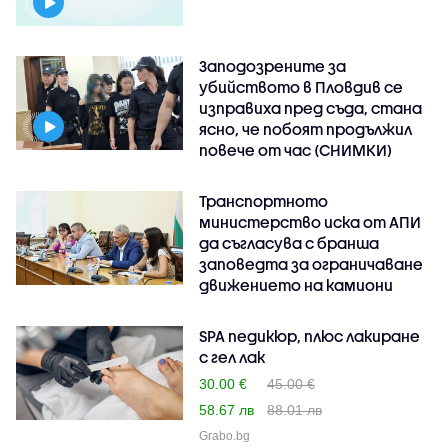
Заподозрените за
убийството в Пловдив се
изправиха пред съда, стана
ясно, че побоят продължил
повече от час (СНИМКИ)
Транспортното
министерство иска от АПИ
да съгласува с бранша
заповедта за ограничаване
движението на камиони
SPA педикюр, плюс лакиране
с гел лак
30.00 €
45.00 €
58.67 лв
88.01 лв
Grabo.bg