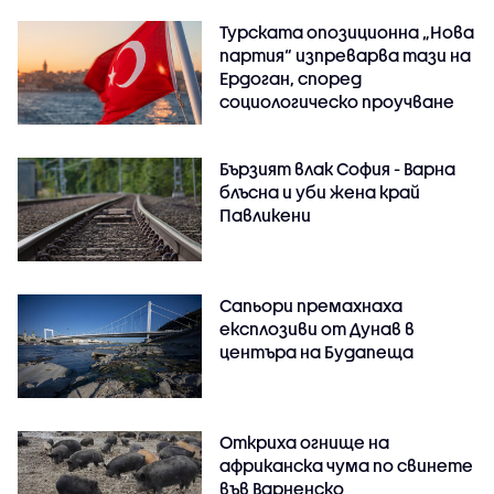
Турската опозиционна „Нова
партия“ изпреварва тази на
Ердоган, според
социологическо проучване
Бързият влак София - Варна
блъсна и уби жена край
Павликени
Сапьори премахнаха
експлозиви от Дунав в
центъра на Будапеща
Откриха огнище на
африканска чума по свинете
във Варненско