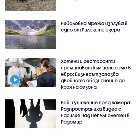
Риболовна мрежа изплува в
едно от Рилските езера
Хотели и ресторанти
преминават към цени само в
евро: Бизнесът запазва
двойното обозначение до
края на сезона
Бой и унижение пред камера:
Разпространиха видео с
насилие над непълнолетен в
Радомир