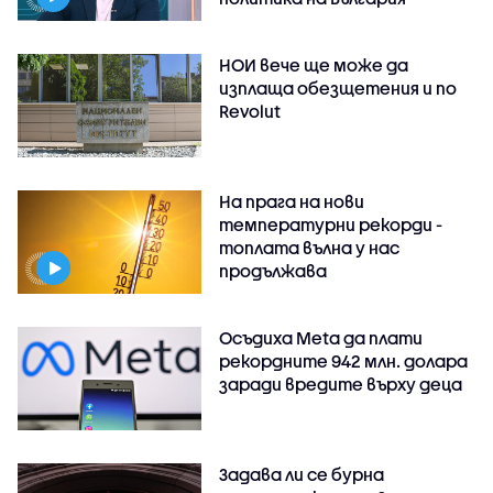
НОИ вече ще може да
изплаща обезщетения и по
Revolut
На прага на нови
температурни рекорди -
топлата вълна у нас
продължава
Осъдиха Meta да плати
рекордните 942 млн. долара
заради вредите върху деца
Задава ли се бурна