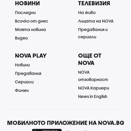
НОВИНИ
ТЕЛЕВИЗИЯ
Последни
На живо
Всичко от днес
Лицата на NOVA
Моята новина
Предавания и
сериали
Видео
NOVA PLAY
ОЩЕ ОТ
NOVA
Новини
NOVA
Предавания
отговорност
Сериали
NOVA Кариери
Филми
News in English
МОБИЛНОТО ПРИЛОЖЕНИЕ НА NOVA.BG