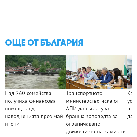
ОЩЕ ОТ БЪЛГАРИЯ
Над 260 семейства
Транспортното
Как
получиха финансова
министерство иска от
усл
помощ след
АПИ да съгласува с
неп
наводненията през май
бранша заповедта за
да 
и юни
ограничаване
движението на камиони