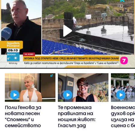
а
Поли Генова за
Те промениха
Военном
новата песен
правилата на
духов ор
:
"Спомени" и
нощния живот:
излиза н
семейството
Гласът зад
сцена с 
хитовете на
концерти