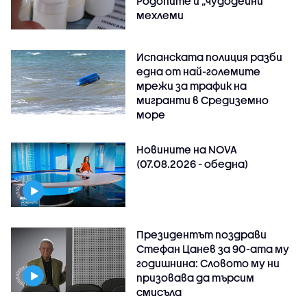
Родопите и „чудодейни“
мехлеми
Испанската полиция разби
една от най-големите
мрежи за трафик на
мигранти в Средиземно
море
Новините на NOVA
(07.08.2026 - обедна)
Президентът поздрави
Стефан Цанев за 90-ата му
годишнина: Словото му ни
призовава да търсим
смисъла