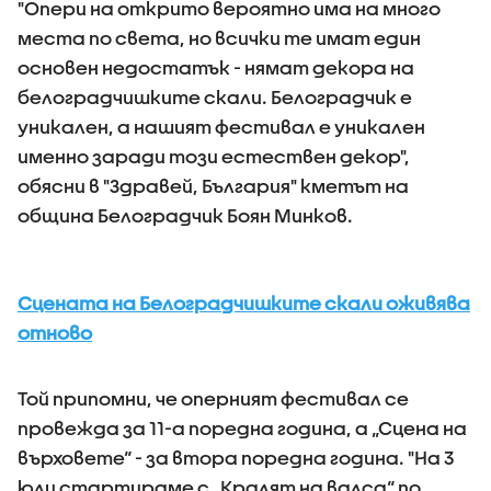
"Опери на открито вероятно има на много
места по света, но всички те имат един
основен недостатък - нямат декора на
белоградчишките скали. Белоградчик е
уникален, а нашият фестивал е уникален
именно заради този естествен декор",
обясни в "Здравей, България" кметът на
община Белоградчик Боян Минков.
Сцената на Белоградчишките скали оживява
отново
Той припомни, че оперният фестивал се
провежда за 11-а поредна година, а „Сцена на
върховете“ - за втора поредна година. "На 3
юли стартираме с „Кралят на валса“ по