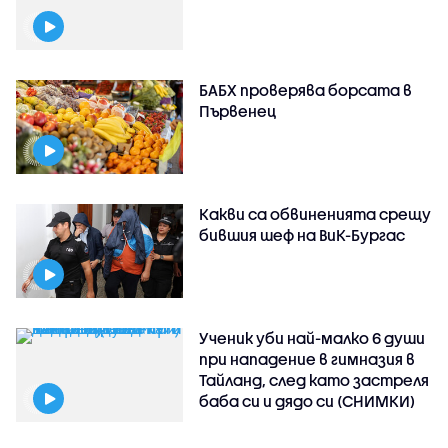
БАБХ проверява борсата в
Първенец
Какви са обвиненията срещу
бившия шеф на ВиК-Бургас
Ученик уби най-малко 6 души
при нападение в гимназия в
Тайланд, след като застреля
баба си и дядо си (СНИМКИ)