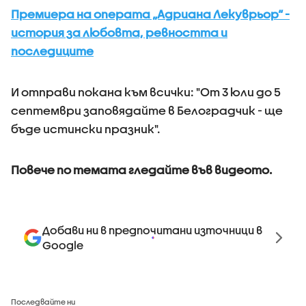
Премиера на операта „Адриана Лекуврьор“ -
история за любовта, ревността и
последиците
И отправи покана към всички: "От 3 юли до 5
септември заповядайте в Белоградчик - ще
бъде истински празник".
Повече по темата гледайте във видеото.
Добави ни в предпочитани източници в
Google
Последвайте ни