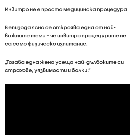
Инвитро не е просто медицинска процедура
В епизода ясно се откроява една от най-
важните теми – че инвитро процедурите не
са само физическо изпитание.
„Тогава една жена усеща най-дълбоките си
страхове, уязвимости и болки.“