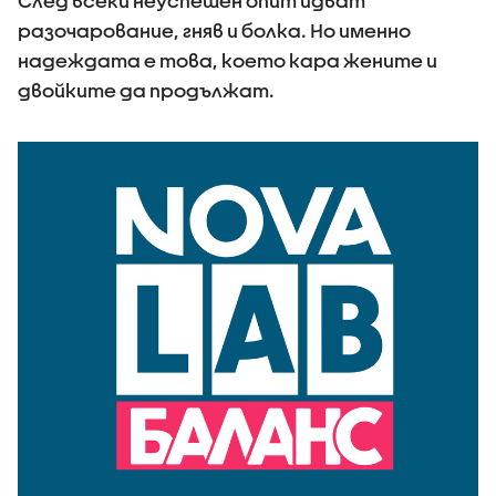
След всеки неуспешен опит идват
разочарование, гняв и болка. Но именно
надеждата е това, което кара жените и
двойките да продължат.