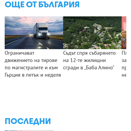
ОЩЕ ОТ БЪЛГАРИЯ
Ограничават
Съдът спря събарянето
Пла
движението на тирове
на 12-те жилищни
защ
по магистралите и към
сгради в „Баба Алино“
про
Гърция в петък и неделя
нел
ПОСЛЕДНИ