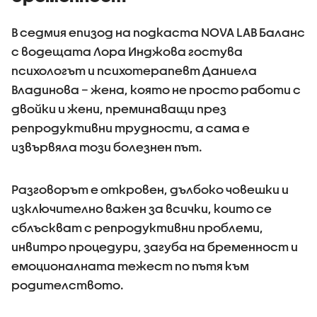
В седмия епизод на подкаста NOVA LAB Баланс
с водещата Лора Инджова гостува
психологът и психотерапевт Даниела
Владинова – жена, която не просто работи с
двойки и жени, преминаващи през
репродуктивни трудности, а сама е
извървяла този болезнен път.
Разговорът е откровен, дълбоко човешки и
изключително важен за всички, които се
сблъскват с репродуктивни проблеми,
инвитро процедури, загуба на бременност и
емоционалната тежест по пътя към
родителството.