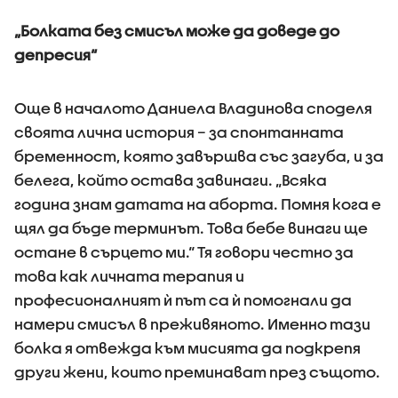
„Болката без смисъл може да доведе до
депресия“
Още в началото Даниела Владинова споделя
своята лична история – за спонтанната
бременност, която завършва със загуба, и за
белега, който остава завинаги. „Всяка
година знам датата на аборта. Помня кога е
щял да бъде терминът. Това бебе винаги ще
остане в сърцето ми.“ Тя говори честно за
това как личната терапия и
професионалният ѝ път са ѝ помогнали да
намери смисъл в преживяното. Именно тази
болка я отвежда към мисията да подкрепя
други жени, които преминават през същото.