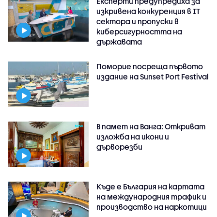
Експерти предупредиха за
изкривена конкуренция в IT
сектора и пропуски в
киберсигурността на
държавата
Поморие посреща първото
издание на Sunset Port Festival
В памет на Ванга: Откриват
изложба на икони и
дърворезби
Къде е България на картата
на международния трафик и
производство на наркотици