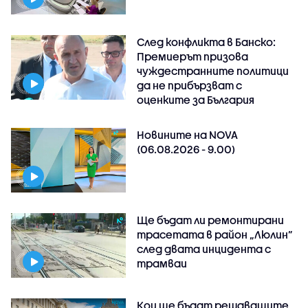
След конфликта в Банско:
Премиерът призова
чуждестранните политици
да не прибързват с
оценките за България
Новините на NOVA
(06.08.2026 - 9.00)
Ще бъдат ли ремонтирани
трасетата в район „Люлин”
след двата инцидента с
трамваи
Кои ще бъдат решаващите