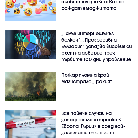
съобщения дневно: Как се
раждат емоджитата
„Галъп интернешънъл
болкан“: „Прогресивна
България“ запазва високия си
ръст на доверие през
първите 100 дни управление
Пожар пламна край
магистрала „Тракия“
Все повече случаи на
западнонилска треска в
Европа, Гърция е сред най-
засегнатите страни