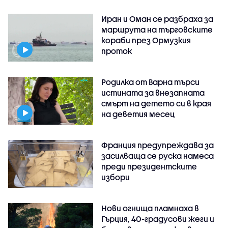
Иран и Оман се разбраха за
маршрута на търговските
кораби през Ормузкия
проток
Родилка от Варна търси
истината за внезапната
смърт на детето си в края
на деветия месец
Франция предупреждава за
засилваща се руска намеса
преди президентските
избори
Нови огнища пламнаха в
Гърция, 40-градусови жеги и