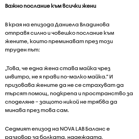
Важно послание към всички жени
В края на епизода Даниела Владинова
отправя силно и човешко послание към
жените, които преминават през този
труден път:
„Това, че една жена става майка чрез
инвитро, не я прави по-малко майка.“ И
призовава жените да не се страхуват да
търсят помощ, подкрепа и пространство за
споделяне – защото никой не трябва да
минава през това сам.
Седмият епизод на NOVA LAB Баланс е
разговор за болката, надеждата,