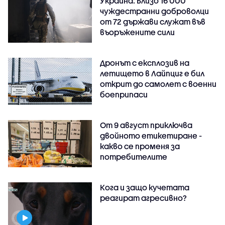
Украйна: Близо 16 000
чуждестранни доброволци
от 72 държави служат във
въоръжените сили
Дронът с експлозив на
летището в Лайпциг е бил
открит до самолет с военни
боеприпаси
От 9 август приключва
двойното етикетиране -
какво се променя за
потребителите
Кога и защо кучетата
реагират агресивно?