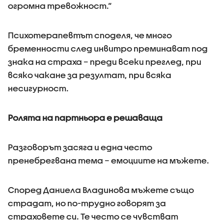
огромна тревожност.“
Психотерапевтът споделя, че много
бременности след инвитро преминават под
знака на страха – преди всеки преглед, при
всяко чакане за резултат, при всяка
несигурност.
Ролята на партньора е решаваща
Разговорът засяга и една често
пренебрегвана тема – емоциите на мъжете.
Според Даниела Владинова мъжете също
страдат, но по-трудно говорят за
страховете си. Те често се чувстват