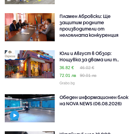
Пламен Абровски: Ще
защитим родните
производители от
нелоялната конкуренция
Юли и Август в Обзор:
Нощувка за двама или т..
36.82 €
46.02 €
72.01 лв
90.01 лв
Grabo.bg
Обеден информационен блок
на NOVA NEWS (06.08.2026)