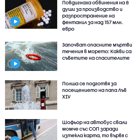
Повдигнаха обвинения на 8
души за производство и
разпространение на
фентанил за над 157 млн.
евро
Започват опасните мъртви
течения в морето: Какви са
съветите на спасителите
Полша се подготвя за
посещението на папа Лъв
XIV
Шофьор на автобус свали
момче със СОП заради
изтекла карта, то вървя с