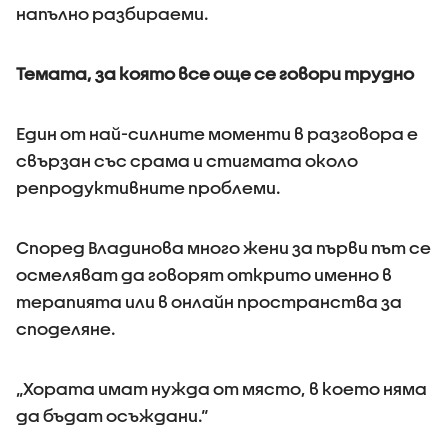
напълно разбираеми.
Темата, за която все още се говори трудно
Един от най-силните моменти в разговора е
свързан със срама и стигмата около
репродуктивните проблеми.
Според Владинова много жени за първи път се
осмеляват да говорят открито именно в
терапията или в онлайн пространства за
споделяне.
„Хората имат нужда от място, в което няма
да бъдат осъждани.“