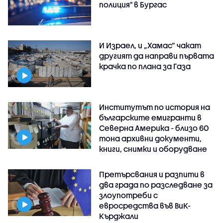
полиция" в Бургас
И Израел, и „Хамас“ чакат
другият да направи първата
крачка по плана за Газа
Институтът по история на
българските емигранти в
Северна Америка - близо 60
тона архивни документи,
книги, снимки и оборудване
Претърсвания и разпити в
два града по разследване за
злоупотреби с
евросредства във ВиК-
Кърджали