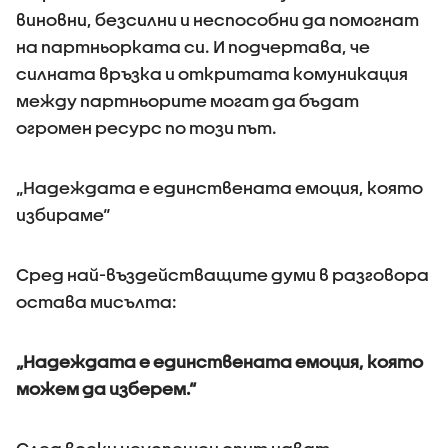
виновни, безсилни и неспособни да помогнат
на партньорката си. И подчертава, че
силната връзка и откритата комуникация
между партньорите могат да бъдат
огромен ресурс по този път.
„Надеждата е единствената емоция, която
избираме“
Сред най-въздействащите думи в разговора
остава мисълта:
„Надеждата е единствената емоция, която
можем да изберем.“