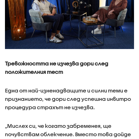
Тревожността не изчезва дори след
положителния тест
Една от най-изненадващите и силни теми е
признанието, че дори след успешна инвитро
процедура страхът не изчезва.
„Мислех си, че когато забременея, ще
почувствам облекчение. Вместо това дойде