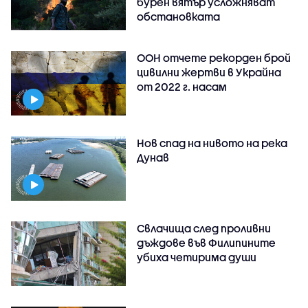
бурен вятър усложняват
обстановката
ООН отчете рекорден брой
цивилни жертви в Украйна
от 2022 г. насам
Нов спад на нивото на река
Дунав
Свлачища след проливни
дъждове във Филипините
убиха четирима души