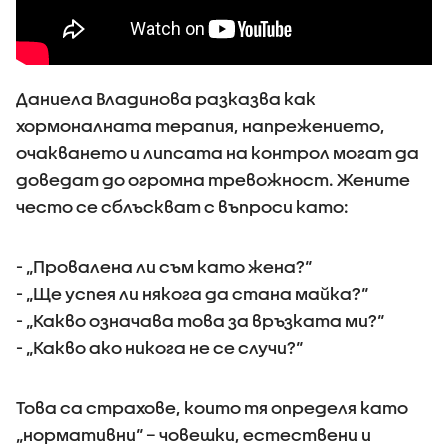
Даниела Владинова разказва как
хормоналната терапия, напрежението,
очакването и липсата на контрол могат да
доведат до огромна тревожност. Жените
често се сблъскват с въпроси като:
- „Провалена ли съм като жена?“
- „Ще успея ли някога да стана майка?“
- „Какво означава това за връзката ми?“
- „Какво ако никога не се случи?“
Това са страхове, които тя определя като
„нормативни“ – човешки, естествени и