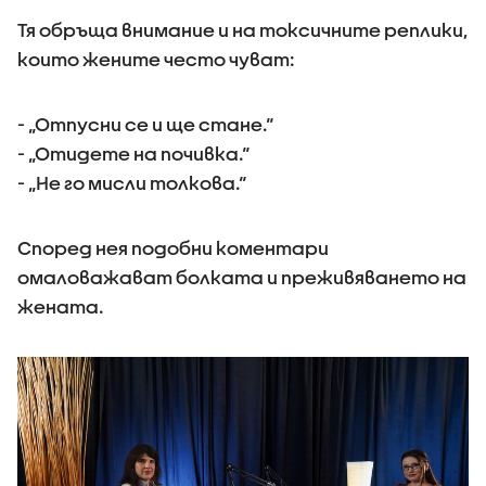
Тя обръща внимание и на токсичните реплики,
които жените често чуват:
- „Отпусни се и ще стане.“
- „Отидете на почивка.“
- „Не го мисли толкова.“
Според нея подобни коментари
омаловажават болката и преживяването на
жената.