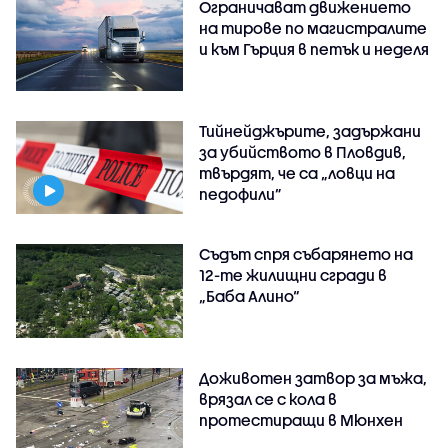
Ограничават движението
на тирове по магистралите
и към Гърция в петък и неделя
Тийнейджърите, задържани
за убийството в Пловдив,
твърдят, че са „ловци на
педофили”
Съдът спря събарянето на
12-те жилищни сгради в
„Баба Алино“
Доживотен затвор за мъжа,
врязал се с кола в
протестиращи в Мюнхен