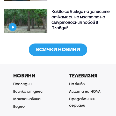
Какво се вижда на записите
от камери на мястото на
смъртоносния побой в
Пловдив
ВСИЧКИ НОВИНИ
НОВИНИ
ТЕЛЕВИЗИЯ
Последни
На живо
Всичко от днес
Лицата на NOVA
Моята новина
Предавания и
сериали
Видео