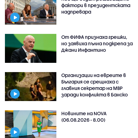
фактори в президентската
надпревара
От ФИФА признаха грешки,
но заявиха пълна подкрепа за
Джани Инфантино
Организации на евреите в
България се срещнаха с
главния секретар на МВР
заради конфликта в Банско
Новините на NOVA
(06.08.2026 - 8.00)