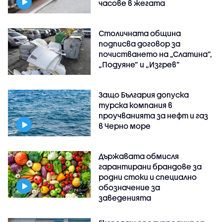
часове в жегата
Столичната община
подписва договор за
почистването на „Слатина”,
„Подуяне” и „Изгрев”
Защо България допуска
турска компания в
проучванията за нефт и газ
в Черно море
Държавата обмисля
гарантирани брандове за
родни стоки и специално
обозначение за
заведенията