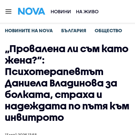
НОВИНИ
НА ЖИВО
НОВИНИТЕ НА NOVA
БЪЛГАРИЯ
ОБЩЕСТВО
„Провалена ли съм като
жена?“:
Психотерапевтът
Даниела Владинова за
болката, страха и
надеждата по пътя към
инвитрото
13 май 2026 13:55