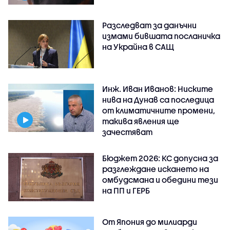
Разследват за данъчни
измами бившата посланичка
на Украйна в САЩ
Инж. Иван Иванов: Ниските
нива на Дунав са последица
от климатичните промени,
такива явления ще
зачестяват
Бюджет 2026: КС допусна за
разглеждане искането на
омбудсмана и обедини тези
на ПП и ГЕРБ
От Япония до милиарди