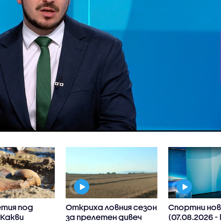
етия под
Откриха ловния сезон
Спортни нов
 Какви
за прелетен дивеч
(07.08.2026 -