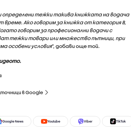
и определени тежки такива книжката на водача
т време. Ако говорим за книжка от категория B,
Когато говорим за професионални водачи с
зват тежки товари или множество пътници, при
има особени условия
”, добави още той.
видеото.
а
зточници в Google
Google News
Youtube
Viber
TikTok