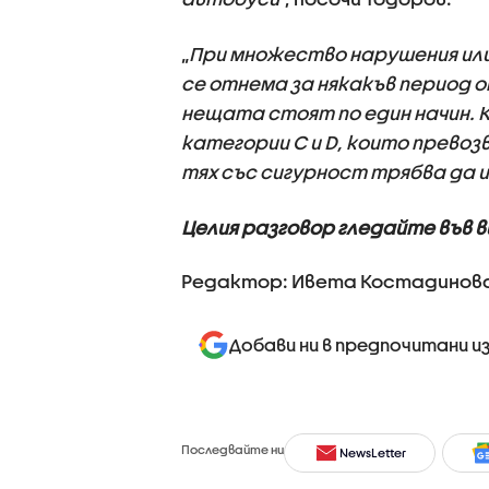
„
При множество нарушения ил
се отнема за някакъв период о
нещата стоят по един начин. 
категории C и D, които прево
тях със сигурност трябва да 
Целия разговор гледайте във 
Редактор: Ивета Костадинов
Добави ни в предпочитани и
Последвайте ни
NewsLetter