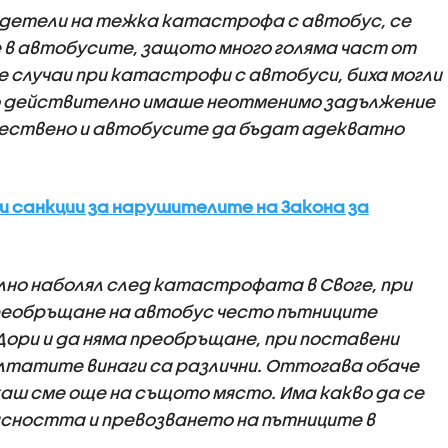
идетели на тежка катастрофа с автобус, се
 в автобусите, защото много голяма част от
 случаи при катастрофи с автобуси, биха могли
о действително имаше неотменимо задължение
стествено и автобусите да бъдат адекватно
зни санкции за нарушителите на Закона за
лно наболял след катастрофата в Своге, при
преобръщане на автобус често пътниците
 Дори и да няма преобръщане, при поставени
ултатите винаги са различни. Оттогава обаче
сякаш сме още на същото място. Има какво да се
асността и превозването на пътниците в