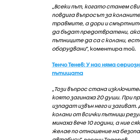
„
Всеки път, когато станем св
повдига въпросът за коланите
травмите, а дори и смъртните
да бъдат предотвратени, ак
пътниците да са с колани, е
оборудвани
“, коментира той.
Тенчо Тенев: У нас няма серио
пътищата
„
Този въпрос стана изключите
която загинаха 20 души. При 
изпадат извън него и загиват.
колани от всички пътници рез
минаха вече 10 години, а ние 
желае по отношение на безоп
автобуси
”, посочи Тодоров.