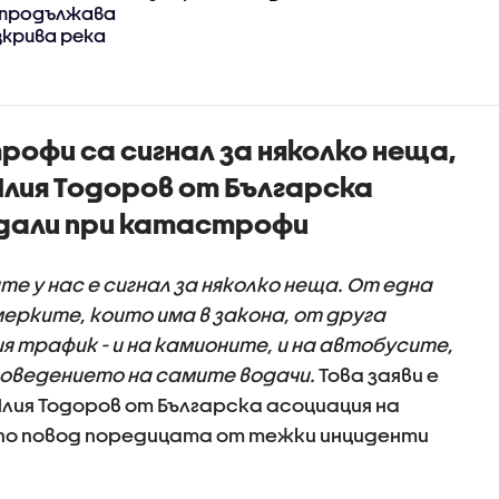
 продължава
зкрива река
офи са сигнал за няколко неща,
лия Тодоров от Българска
дали при катастрофи
 у нас е сигнал за няколко неща. От една
ерките, които има в закона, от друга
я трафик - и на камионите, и на автобусите,
поведението на самите водачи.
Това заяви е
лия Тодоров от Българска асоциация на
о повод поредицата от тежки инциденти