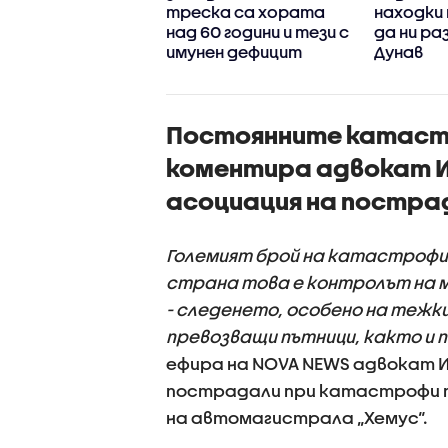
ична болница – с
треска са хората
находки
мни обвинения за
над 60 години и тези с
да ни ра
вословното
имунен дефицит
Дунав
ояние на бебето
Постоянните катастр
коментира адвокат И
асоциация на постра
Големият брой на катастрофите
страна това е контролът на м
- следенето, особено на тежки
превозващи пътници, както и 
ефира на NOVA NEWS адвокат И
пострадали при катастрофи п
на автомагистрала „Хемус“.