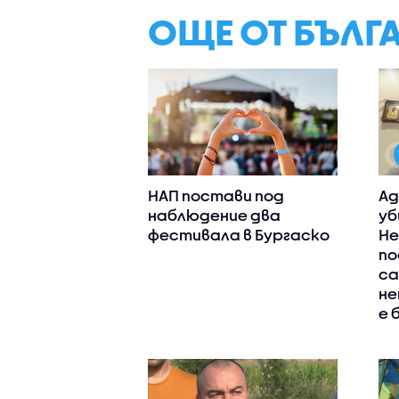
ОЩЕ ОТ БЪЛГ
НАП постави под
Ад
наблюдение два
уб
фестивала в Бургаско
Не
по
са
не
е 