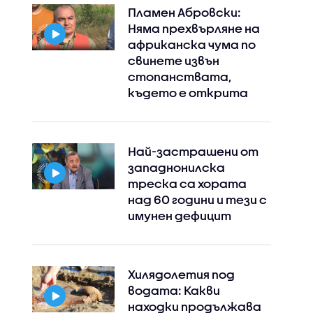
Пламен Абровски:
Няма прехвърляне на
африканска чума по
свинете извън
стопанствата,
където е открита
Най-застрашени от
западнонилска
треска са хората
над 60 години и тези с
имунен дефицит
Хилядолетия под
водата: Какви
Instagram
Facebook
находки продължава