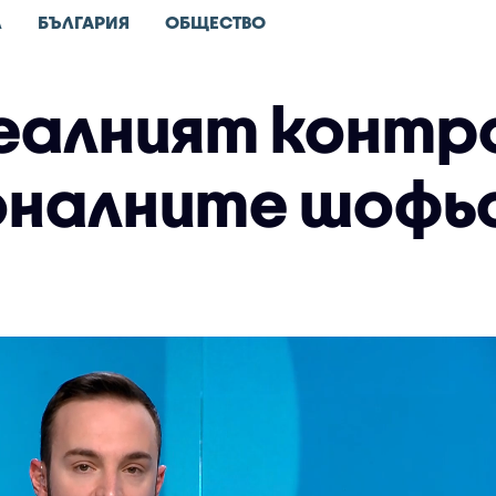
Л
БЪЛГАРИЯ
ОБЩЕСТВО
реалният контр
оналните шофь