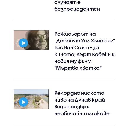
случаят е
безпрецедентен
Режисьорът на
„Добрият Уил Хънтинг“
Гас Ван Сант - за
киното, Кърт Кобейн и
новия му филм
"Мъртва хватка"
Рекордно ниското
ниво на Дунав край
Видин разкри
необичайни плажове