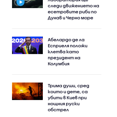
следи движението на
есетровите риби по
Дунав и Черно море
Абелардо де ла
Есприеля положи
клетва като
президент на
Колумбия
Трима души, сред
които и дете, са
убити в Киев при
нощния руски
обстрел