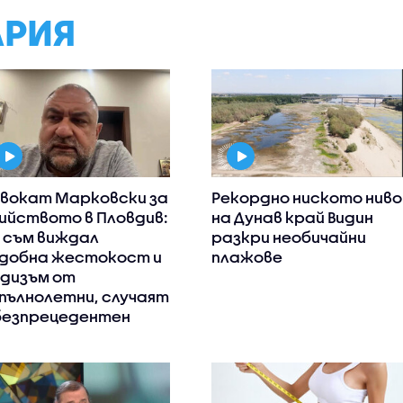
АРИЯ
вокат Марковски за
Рекордно ниското ниво
ийството в Пловдив:
на Дунав край Видин
 съм виждал
разкри необичайни
добна жестокост и
плажове
дизъм от
пълнолетни, случаят
безпрецедентен