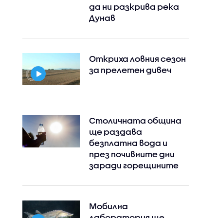
да ни разкрива река
Дунав
Откриха ловния сезон
за прелетен дивеч
Столичната община
ще раздава
безплатна вода и
през почивните дни
заради горещините
Мобилна
лаборатория ще