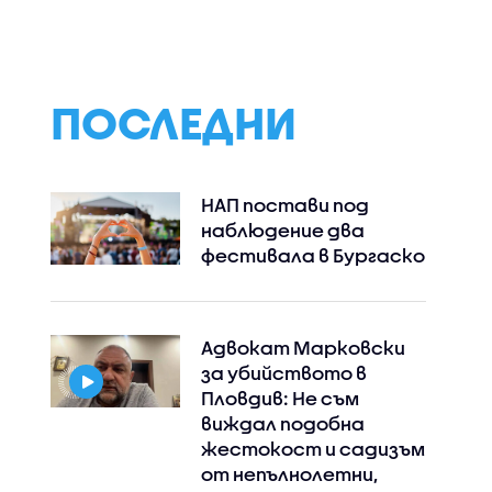
Пловдив:
на тировете
Възрастните
дадохме примерите
за агресивно
поведение
ПОСЛЕДНИ
НАП постави под
наблюдение два
фестивала в Бургаско
Адвокат Марковски
за убийството в
Пловдив: Не съм
виждал подобна
жестокост и садизъм
от непълнолетни,