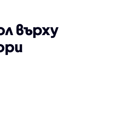
ол върху
ори