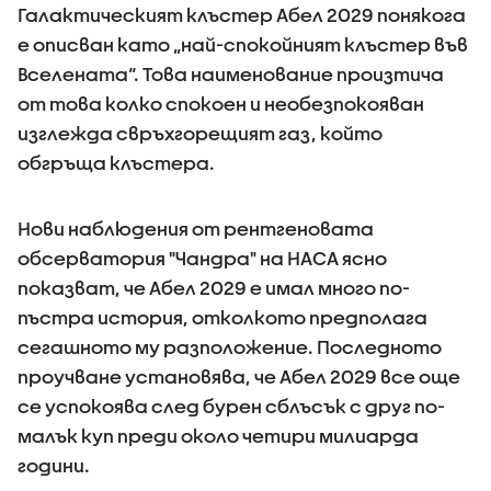
Галактическият клъстер Абел 2029 понякога
е описван като „най-спокойният клъстер във
Вселената“. Това наименование произтича
от това колко спокоен и необезпокояван
изглежда свръхгорещият газ, който
обгръща клъстера.
Нови наблюдения от рентгеновата
обсерватория "Чандра" на НАСА ясно
показват, че Абел 2029 е имал много по-
пъстра история, отколкото предполага
сегашното му разположение. Последното
проучване установява, че Абел 2029 все още
се успокоява след бурен сблъсък с друг по-
малък куп преди около четири милиарда
години.