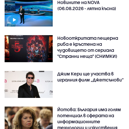
Новините на NOVA
(06.08.2026 - лятна късна)
Новооткритата пещерна
риба е кръстена на
чудовището от сериала
"Странни неща" (СНИМКИ)
Джим Кери ще участва в
игралния филм „Джетсънови“
Йотова: България има голям
потенциал в сферата на
информационните
технологии и изкуствения