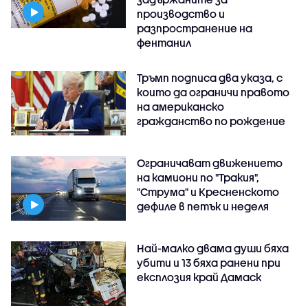
производство и
разпространение на
фентанил
Тръмп подписа два указа, с
които да ограничи правото
на американско
гражданство по рождение
Ограничават движението
на камиони по "Тракия",
"Струма" и Кресненското
дефиле в петък и неделя
Най-малко двама души бяха
убити и 13 бяха ранени при
експлозия край Дамаск