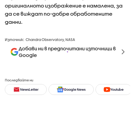
оригиналното изображение е намалена, за
да се виждат по-добре обработените
данни.
Източник:
Chandra Observatory, NASA
Добави ни в предпочитани източници в
Google
Последвайте ни
NewsLetter
Google News
Youtube