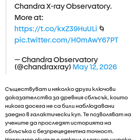
Chandra X-ray Observatory.
More at:
https://t.co/kxZ39HuULi
🌀
pic.twitter.com/H0mAwY67PT
— Chandra Observatory
(@chandraxray)
May 12, 2026
Съществуват и няколко други ключови
доказателства за древния сблъсък, които
никога досега не са били наблюдавани
заедно в галактически куп. Те позволяват на
учените да проследят историята на
сблъсъка с безпрецедентна точност.
Например екипът е открил следи от широко