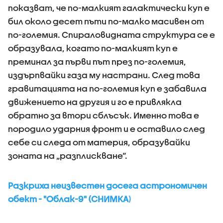
показват, че по-малкият галактически куп е
бил около десет пъти по-малко масивен от
по-големия. Спираловидната структура се е
образувала, когато по-малкият куп е
преминал за първи път през по-големия,
издърпвайки газа му настрани. След това
гравитацията на по-големия куп е забавила
движението на другия и го е привлякла
обратно за втори сблъсък. Именно това е
породило ударния фронт и е оставило след
себе си следа от материя, образувайки
зоната на „разплискване“.
Разкриха неизвестен досега астрономичен
обект - "Облак-9" (СНИМКА
)