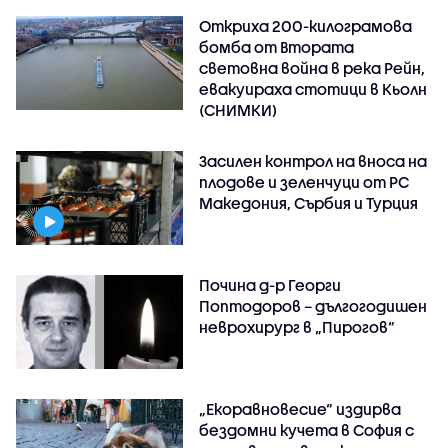
Откриха 200-килограмова
бомба от Втората
световна война в река Рейн,
евакуираха стотици в Кьолн
(СНИМКИ)
Засилен контрол на вноса на
плодове и зеленчуци от РС
Македония, Сърбия и Турция
Почина д-р Георги
Поптодоров – дългогодишен
неврохирург в „Пирогов“
„Екоравновесие“ издирва
бездомни кучета в София с