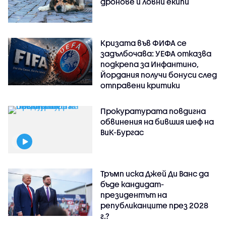
дронове и ловни екипи
Кризата във ФИФА се
задълбочава: УЕФА отказва
подкрепа за Инфантино,
Йордания получи бонуси след
отправени критики
Прокуратурата повдигна
обвинения на бившия шеф на
ВиК-Бургас
Тръмп иска Джей Ди Ванс да
бъде кандидат-
президентът на
републиканците през 2028
г.?