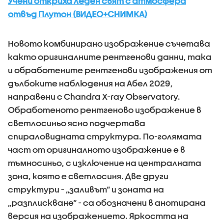
Учени откриха леден свят с атмосфера
отвъд Плутон (ВИДЕО+СНИМКА)
Новото комбинирано изображение съчетава
както оригиналните рентгенови данни, така
и обработените рентгенови изображения от
дълбоките наблюдения на Абел 2029,
направени с Chandra X-ray Observatory.
Обработеното рентгеново изображение в
светлосиньо ясно подчертава
спираловидната структура. По-голямата
част от оригиналното изображение е в
тъмносиньо, с изключение на централната
зона, която е светлосиня. Две други
структури - „заливът“ и зоната на
„разплискване“ - са обозначени в анотирана
версия на изображението. Яркостта на