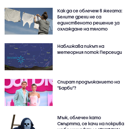
Как да се облечем в жегата:
Белите дрехи не са
единственото решение за
охлаждане на тялото
Наближава пикът на
метеорния поток Персеиди
Спират продължанието на
"Барби"?
Мъж, облечен като
Смъртта, се качи на покрива