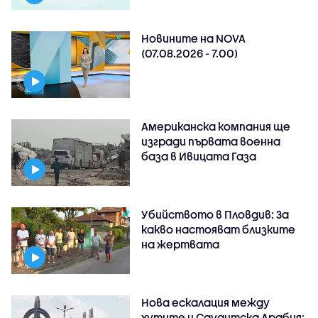
Новините на NOVA
(07.08.2026 - 7.00)
Американска компания ще
изгради първата военна
база в Ивицата Газа
Убийството в Пловдив: За
какво настояват близките
на жертвата
Нова ескалация между
хутите и Саудитска Арабия: