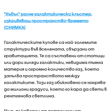
"Хъбъл" засне галактикически клъстер,
изкривяващ пространство-времето
(СНИМКА)
Галактическите купове са най-големите
структури във Вселената, свързани от
гравитацията. Те са съставени от стотици
или дори хиляди галактики, невидима тъмна
материя и огромно количество газ, което
запълва пространството между
галактиките. Този газ обикновено се нагрява
до милиони градуси, което го кара да свети в
рентгенова светлина.
Екип, ръководен от астрономи от