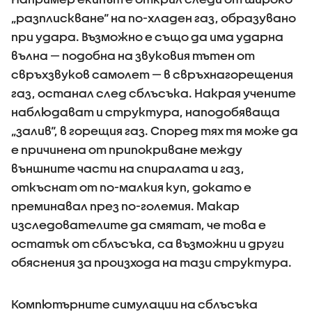
„разплискване“ на по-хладен газ, образувано
при удара. Възможно е също да има ударна
вълна — подобна на звуковия тътен от
свръхзвуков самолет — в свръхнагорещения
газ, останал след сблъсъка. Накрая учените
наблюдават и структура, наподобяваща
„залив“, в горещия газ. Според тях тя може да
е причинена от припокриване между
външните части на спиралата и газ,
откъснат от по-малкия куп, докато е
преминавал през по-големия. Макар
изследователите да смятат, че това е
остатък от сблъсъка, са възможни и други
обяснения за произхода на тази структура.
Компютърните симулации на сблъсъка