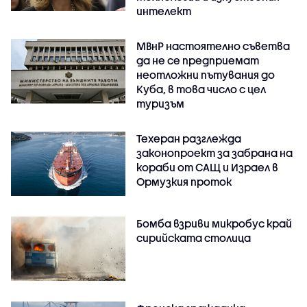
интелект
МВнР настоятелно съветва
да не се предприемат
неотложни пътувания до
Куба, в това число с цел
туризъм
Техеран разглежда
законопроект за забрана на
кораби от САЩ и Израел в
Ормузкия проток
Бомба взриви микробус край
сирийската столица