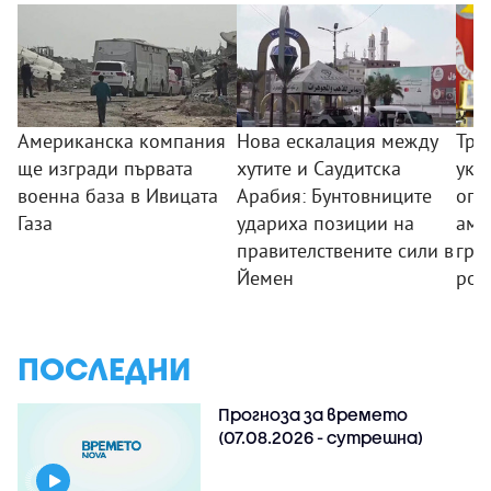
Американска компания
Нова ескалация между
Тръ
ще изгради първата
хутите и Саудитска
указ
военна база в Ивицата
Арабия: Бунтовниците
огр
Газа
удариха позиции на
аме
правителствените сили в
гра
Йемен
рож
ПОСЛЕДНИ
Прогноза за времето
(07.08.2026 - сутрешна)