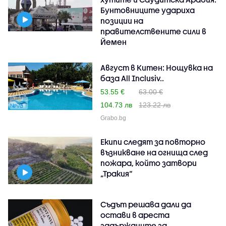
Бунтовниците удариха
позиции на
правителствените сили в
Йемен
Август в Китен: Нощувка на
база All Inclusiv..
53.55 €
63.00 €
104.73 лв
123.22 лв
Grabo.bg
Екипи следят за повторно
възникване на огнища след
пожара, който затвори
„Тракия“
Съдът решава дали да
остави в ареста
задържаните за