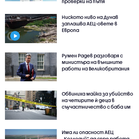
проверки на пътя
Ниското ниво на Дунав
заплашва АЕЦ-овете в
Европа
Румен Радев разговаря с
министъра на външните
работи на Великобритания
Обвиниха майка за убийство
на четирите ѝ деца в
съучастничество с баба им
Има ли опасност АЕЦ
„Козлодуй” да спре работа