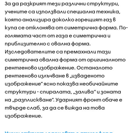
За да разкрият тези различни структури,
учените са използвали специална техника,
която анализира доколко горещият газ в
купа се отклонява от симетрична форма. По-
голямата част от газа е симетрична и
приблизително с овална форма.
Изследователите са премахнали тази
симетрична овална форма от оригиналното
рентгеново изображение. Останалото
рентгеново излъчване в „изваденото
изображение“ ясно показва необичайните
структури - спиралата, „залива“ и зоната
на „разплискване“. Ударният фронт обаче е
твърде слаб, за да се вижда на това
изображение.