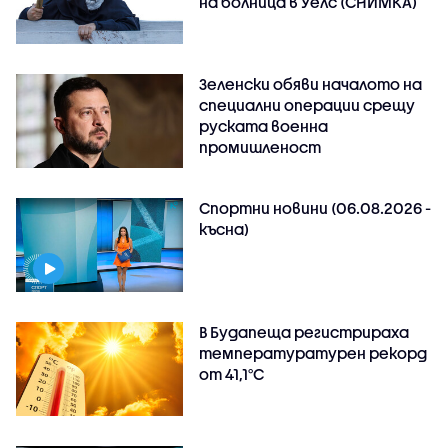
на болница в Уелс (СНИМКА)
Зеленски обяви началото на
специални операции срещу
руската военна
промишленост
Спортни новини (06.08.2026 -
късна)
В Будапеща регистрираха
температуратурен рекорд
от 41,1°C