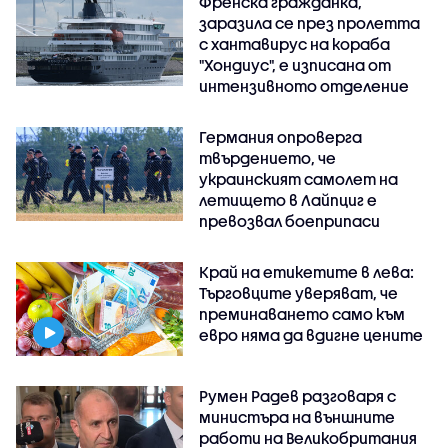
Френска гражданка,
заразила се през пролетта
с хантавирус на кораба
"Хондиус", е изписана от
интензивното отделение
Германия опроверга
твърдението, че
украинският самолет на
летището в Лайпциг е
превозвал боеприпаси
Край на етикетите в лева:
Търговците уверяват, че
преминаването само към
евро няма да вдигне цените
Румен Радев разговаря с
министъра на външните
работи на Великобритания