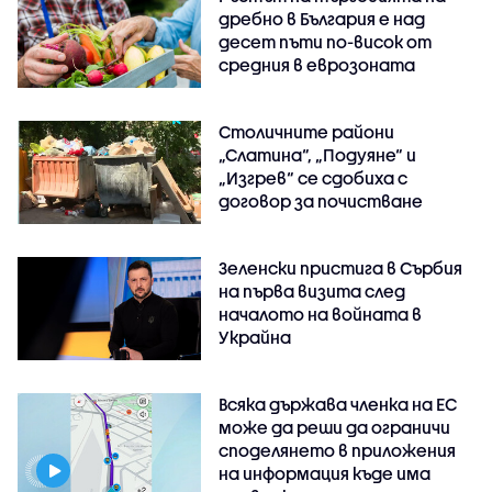
дребно в България е над
десет пъти по-висок от
средния в еврозоната
Столичните райони
„Слатина“, „Подуяне“ и
„Изгрев“ се сдобиха с
договор за почистване
Зеленски пристига в Сърбия
на първа визита след
началото на войната в
Украйна
Всяка държава членка на ЕС
може да реши да ограничи
споделянето в приложения
на информация къде има