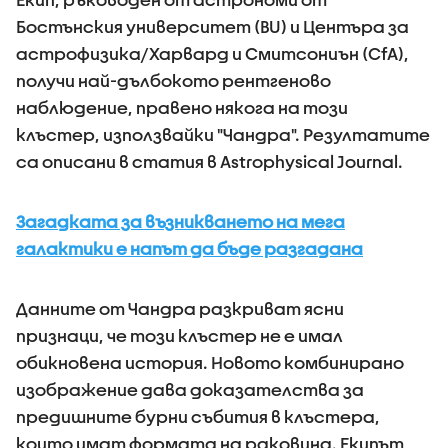
Бостънския университет (BU) и Центъра за
астрофизика/Харвард и Смитсониън (CfA),
получи най-дълбокото рентгеново
наблюдение, правено някога на този
клъстер, използвайки "Чандра". Резултатите
са описани в статия в Astrophysical Journal.
Загадката за възникването на мега
галактики е напът да бъде разгадана
Данните от Чандра разкриват ясни
признаци, че този клъстер не е имал
обикновена история. Новото комбинирано
изображение дава доказателства за
предишните бурни събития в клъстера,
които имат формата на раковина. Екипът