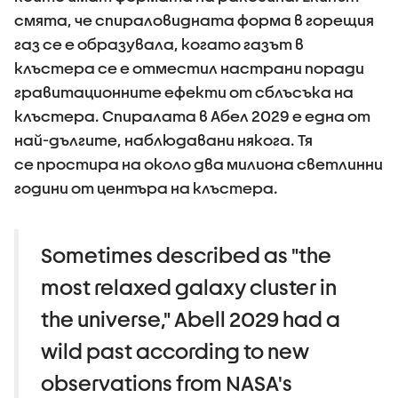
смята, че спираловидната форма в горещия
газ се е образувала, когато газът в
клъстера се е отместил настрани поради
гравитационните ефекти от сблъсъка на
клъстера. Спиралата в Aбел 2029 е една от
най-дългите, наблюдавани някога. Тя
се простира на около два милиона светлинни
години от центъра на клъстера.
Sometimes described as "the
most relaxed galaxy cluster in
the universe," Abell 2029 had a
wild past according to new
observations from NASA's