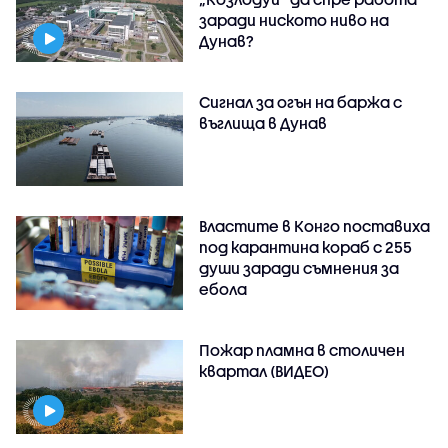
заради ниското ниво на
Дунав?
Сигнал за огън на баржа с
въглища в Дунав
Властите в Конго поставиха
под карантина кораб с 255
души заради съмнения за
ебола
Пожар пламна в столичен
квартал (ВИДЕО)