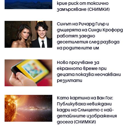
крие риск от токсично
замърсяване (СНИМКИ)
Синът на Ричард Гиър и
дъщерята на Синди Крофорд
работят заедно
десетилетия след развода
на родителите им
Ново проучване за
екранното време при
децата показва неочаквани
резултати
Като картина на Ван Гог:
Публикуваха невиждани
кадри на Слънцето с най-
детайлните изображения
досега (СНИМКИ)