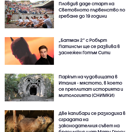
Пловдив даде старт на
Световното първенство по
гребане до 19 години
„Батман 2“ с Робърт
Патинсън ще се развива в
заснежен Готъм Сити
Паркът на чудовищата в
Италия - мястото, в което
се преплитат историята и
митологията (СНИМКИ)
Две капибари се разходиха в
сградата на
законодателния съвет на
бразилския щат Мату Гросу