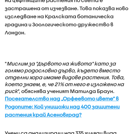
на цъфтящите растения по света е
застрашена от изчезване. Това показва ново
изследване на Кралската ботаническа
градина и Зоологическото дружество в
Лондон.
"
Мислим за "Дървото на живота" като за
голямо родословно дърво, където вместо
отделни хора имаме видове растения. Това,
което знаем, е, че 21% от него е изложено на
риск
", обяснява ученият Матилда Браун.
Посегателство над „Орфеевото цвете“ в
Родопите: Кой унищожи над 400 защитени
растения край Асеновград?
Учени са анализирали над 335 хиляди вида