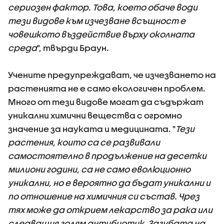
сериозен фактор. Това, което обаче води
тези видове към изчезване всъщност е
човешкото въздействие върху околната
среда
", твърди Браун.
Учените предупреждават, че изчезването на
растенията не е само екологичен проблем.
Много от тези видове могат да съдържат
уникални химични вещества с огромно
значение за науката и медицината. "
Тези
растения, които са се развивали
самостоятелно в продължение на десетки
милиони години, са не само еволюционно
уникални, но е вероятно да бъдат уникални и
по отношение на химичния си състав. Чрез
тях може да открием лекарство за рака или
следващия голям антибиотик. Загубата на