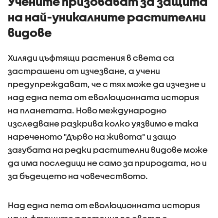
Учените призовават за защита
на най-уникалните растителни
видове
Хиляди цъфтящи растения в света са
застрашени от изчезване, а учени
предупреждават, че с тях може да изчезне и
над една пета от еволюционната история
на планетата. Ново международно
изследване разкрива колко уязвимо е така
нареченото "Дърво на живота" и защо
загубата на редки растителни видове може
да има последици не само за природата, но и
за бъдещето на човечеството.
Над една пета от еволюционната история