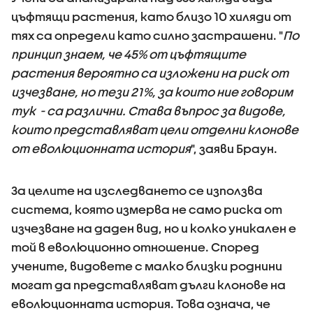
цъфтящи растения, като близо 10 хиляди от
тях са определи като силно застрашени. "
По
принцип знаем, че 45% от цъфтящите
растения вероятно са изложени на риск от
изчезване, но тези 21%, за които ние говорим
тук - са различни. Става въпрос за видове,
които представляват цели отделни клонове
от еволюционната история
", заяви Браун.
За целите на изследването се използва
система, която измерва не само риска от
изчезване на даден вид, но и колко уникален е
той в еволюционно отношение. Според
учените, видовете с малко близки роднини
могат да представляват дълги клонове на
еволюционната история. Това означа, че