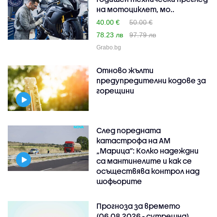
на мотоциклет, мо..
40.00 €
50.00 €
78.23 лв
97.79 лв
Grabo.bg
Отново жълти
предупредителни кодове за
горещини
След поредната
катастрофа на АМ
„Марица”: Колко надеждни
са мантинелите и как се
осъществява контрол над
шофьорите
Прогноза за времето
(06.08.2026 - сутрешна)