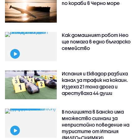
по кораби в Черно море
Как домашният робот Нео
ще помага в едно българско
семейство
Испания и Еквадор разбиха
канал за трафик на кокаин.
Иззеха 21 тона дрога и
арестуваха 44 души
В полицията в Банско има
множество сигнали за
непристойно поведение на
туристите от Италия
(ВИДЕО+СНИМКИ)