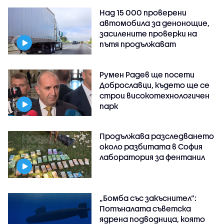
Над 15 000 проверени
автомобила за денонощие,
засилените проверки на
пътя продължават
Румен Радев ще посети
Доброславци, където ще се
строи високотехнологичен
парк
Продължава разследването
около разбитата в София
лаборатория за фентанил
„Бомба със закъснител“:
Потъналата съветска
ядрена подводница, която