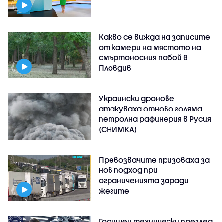
Какво се вижда на записите
от камери на мястото на
смъртоносния побой в
Пловдив
Украински дронове
атакуваха отново голяма
петролна рафинерия в Русия
(СНИМКА)
Превозвачите призоваха за
нов подход при
ограниченията заради
жегите
Годишен технически преглед