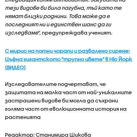
тези видове би била пагубна, тъй като те
нямат близки роднини. Това може да е
последният ни и единствен шанс да ги
изследваме
", предупреждава ученият.
С мирис на потни чорапи и развалено сирене:
Цъфна гигантското "трупно цвете" в Ню Йорк
(ВИДЕО)
Изследователите подчертават, че
защитата на малка част от най-уникалните
застрашени видове би могла да съхрани
голяма част от еволюционната история на
растенията
Редактор: Станимира Шикова