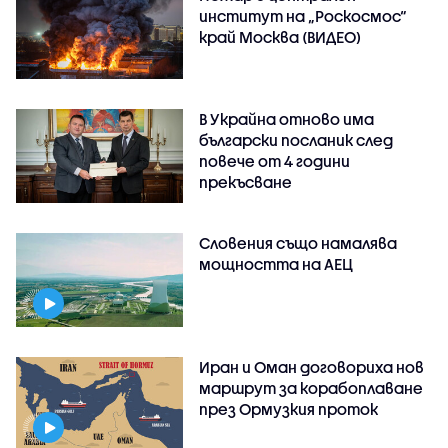
институт на „Роскосмос“
край Москва (ВИДЕО)
В Украйна отново има
български посланик след
повече от 4 години
прекъсване
Словения също намалява
мощността на АЕЦ
Иран и Оман договориха нов
маршрут за корабоплаване
през Ормузкия проток