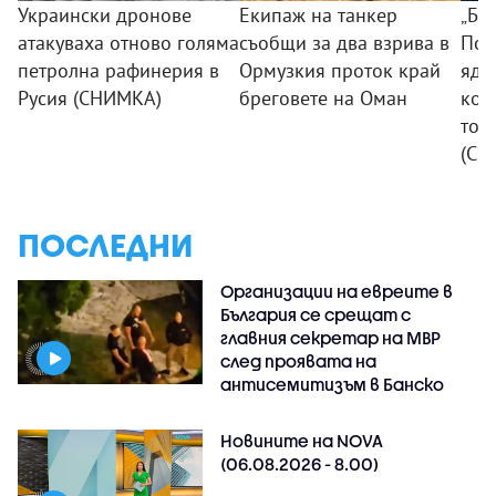
Украински дронове
Екипаж на танкер
„Бо
атакуваха отново голяма
съобщи за два взрива в
Пот
петролна рафинерия в
Ормузкия проток край
ядр
Русия (СНИМКА)
бреговете на Оман
коя
ток
(СН
ПОСЛЕДНИ
Организации на евреите в
България се срещат с
главния секретар на МВР
след проявата на
антисемитизъм в Банско
Новините на NOVA
(06.08.2026 - 8.00)