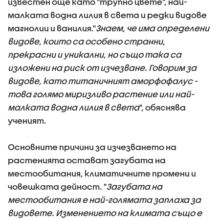
известен още като "трупно цвете", най-
малката водна лилия в света и редки видове
магнолии и ванилия."
Знаем, че има определени
видове, които са особено странни,
прекрасни и уникални, но също така са
изложени на риск от изчезване. Говорим за
видове, като титаничният аморфофалус -
това голямо миризливо растение или най-
малката водна лилия в света
", обяснява
ученият.
Основните причини за изчезването на
растенията остават загубата на
местообитания, климатичните промени и
човешката дейност. "
Загубата на
местообитания е най-голямата заплаха за
видовете. Изменението на климата също е