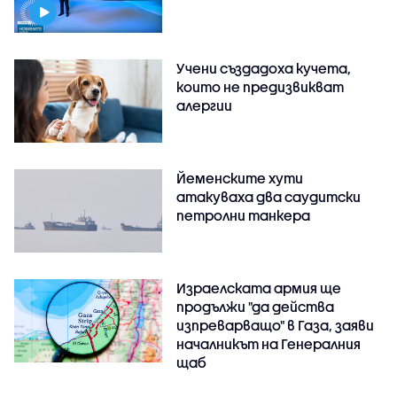
Учени създадоха кучета,
които не предизвикват
алергии
Йеменските хути
атакуваха два саудитски
петролни танкера
Израелската армия ще
продължи "да действа
изпреварващо" в Газа, заяви
началникът на Генералния
щаб