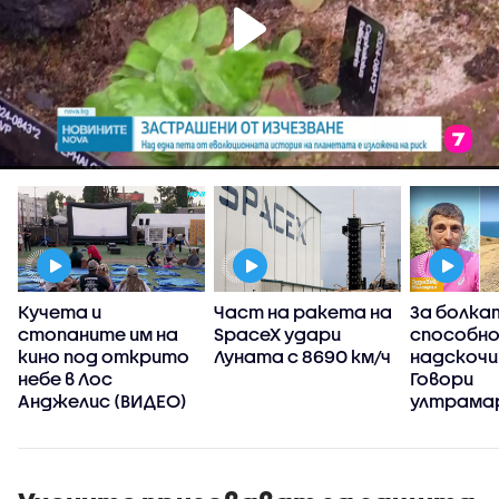
Кучета и
Част на ракета на
За болка
стопаните им на
SpaceX удари
способн
а
кино под открито
Луната с 8690 км/ч
надскочи
д
небе в Лос
Говори
Анджелис (ВИДЕО)
ултрама
пробягал
Стара пл