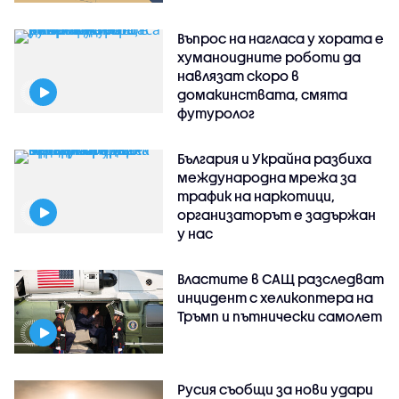
Въпрос на нагласа у хората е
хуманоидните роботи да
навлязат скоро в
домакинствата, смята
футуролог
България и Украйна разбиха
международна мрежа за
трафик на наркотици,
организаторът е задържан
у нас
Властите в САЩ разследват
инцидент с хеликоптера на
Тръмп и пътнически самолет
Русия съобщи за нови удари