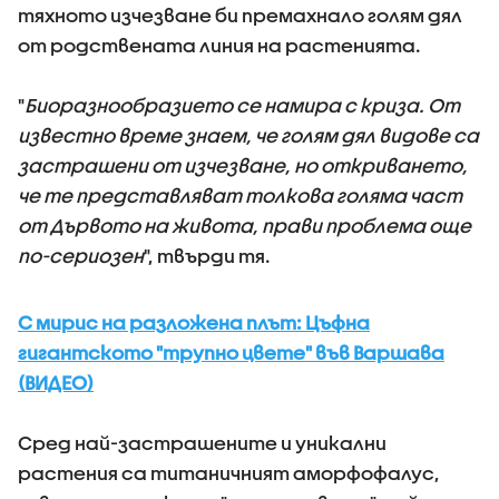
тяхното изчезване би премахнало голям дял
от родствената линия на растенията.
"
Биоразнообразието се намира с криза. От
известно време знаем, че голям дял видове са
застрашени от изчезване, но откриването,
че те представляват толкова голяма част
от Дървото на живота, прави проблема още
по-сериозен
", твърди тя.
С мирис на разложена плът: Цъфна
гигантското "трупно цвете" във Варшава
(ВИДЕО)
Сред най-застрашените и уникални
растения са титаничният аморфофалус,