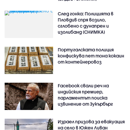
След гонка: Полицията в
Пловдив спря возило,
сглобено с дунапрен и
изолибанд (СНИМКА)
Португалската полиция
конфискува пет тона кокаин
от контейнеровоз
Facebook свали реч на
индийския премиер,
парламентът поиска
извинение от Зукърбърг
Израел призова за евакуация
на село в Южен Ливан