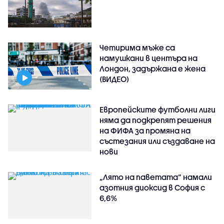
Четирима мъже са
намушкани в центъра на
Лондон, задържана е жена
(ВИДЕО)
Европейските футболни лиги
няма да подкрепят решения
на ФИФА за промяна на
състезания или създаване на
нови
„Лято на паветата“ намали
азотния диоксид в София с
6,6%