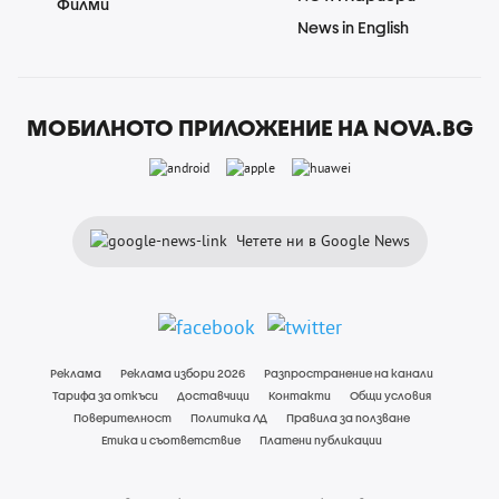
Филми
News in English
МОБИЛНОТО ПРИЛОЖЕНИЕ НА NOVA.BG
Четете ни в Google News
Реклама
Реклама избори 2026
Разпространение на канали
Тарифа за откъси
Доставчици
Контакти
Общи условия
Поверителност
Политика ЛД
Правила за ползване
Етика и съответствие
Платени публикации