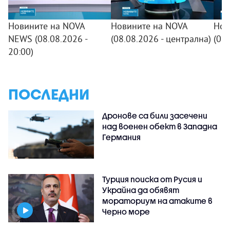
Новините на NOVA
Новините на NOVA
Нов
NEWS (08.08.2026 -
(08.08.2026 - централна)
(08
20:00)
ПОСЛЕДНИ
Дронове са били засечени
над военен обект в Западна
Германия
Турция поиска от Русия и
Украйна да обявят
мораториум на атаките в
Черно море