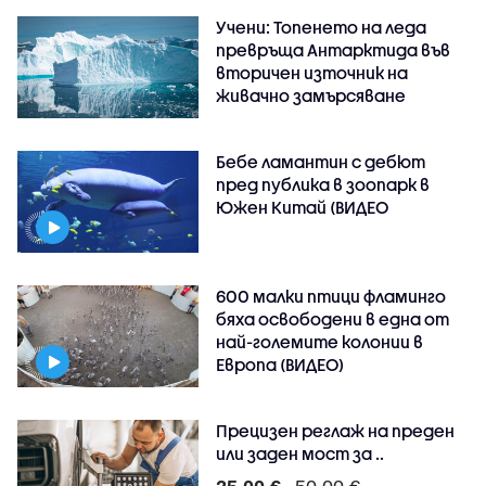
Учени: Топенето на леда
превръща Антарктида във
вторичен източник на
живачно замърсяване
Бебе ламантин с дебют
пред публика в зоопарк в
Южен Китай (ВИДЕО
600 малки птици фламинго
бяха освободени в една от
най-големите колонии в
Европа (ВИДЕО)
Прецизен реглаж на преден
или заден мост за ..