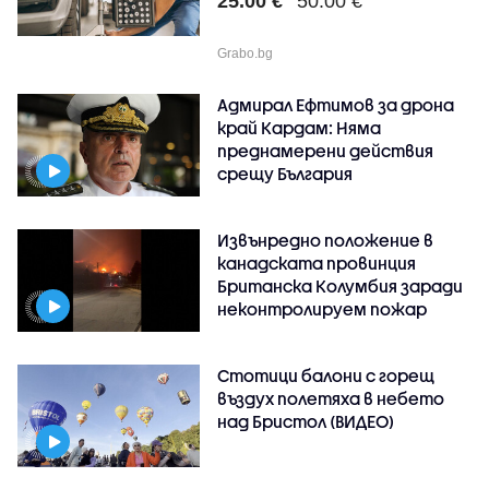
25.00 €
50.00 €
Grabo.bg
Адмирал Ефтимов за дрона
край Кардам: Няма
преднамерени действия
срещу България
Извънредно положение в
канадската провинция
Британска Колумбия заради
неконтролируем пожар
Стотици балони с горещ
въздух полетяха в небето
над Бристол (ВИДЕО)