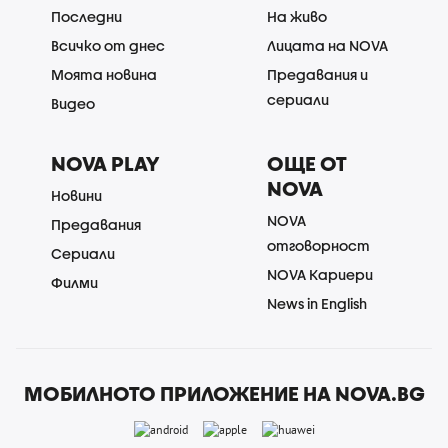
Последни
На живо
Всичко от днес
Лицата на NOVA
Моята новина
Предавания и
сериали
Видео
NOVA PLAY
ОЩЕ ОТ
NOVA
Новини
NOVA
Предавания
отговорност
Сериали
NOVA Кариери
Филми
News in English
МОБИЛНОТО ПРИЛОЖЕНИЕ НА NOVA.BG