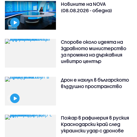
Новините на NOVA
(08.08.2026 - обедна)
Спорове около идеята на
Здравното министерство
за промяна на държавния
инвитро център
Дрон е нахлул в българското
въздушно пространство
Пожар в рафинерия в руския
Краснодарски край след
украински удар с дронове