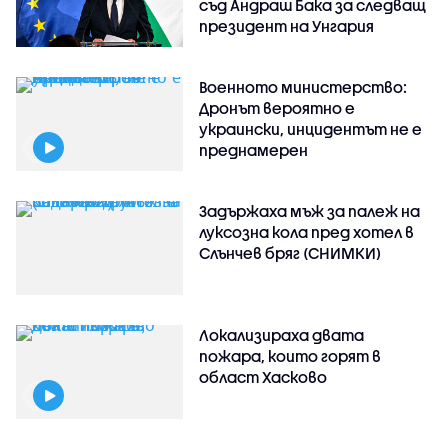
съд Андраш Бака за следващ
президент на Унгария
Военното министерство:
Дронът вероятно е
украински, инцидентът не е
преднамерен
Задържаха мъж за палеж на
луксозна кола пред хотел в
Слънчев бряг (СНИМКИ)
Локализираха двата
пожара, които горят в
област Хасково