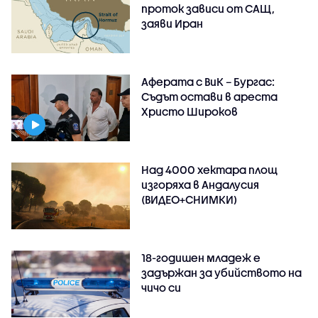
проток зависи от САЩ,
заяви Иран
Аферата с ВиК – Бургас:
Съдът остави в ареста
Христо Широков
Над 4000 хектара площ
изгоряха в Андалусия
(ВИДЕО+СНИМКИ)
18-годишен младеж е
задържан за убийството на
чичо си