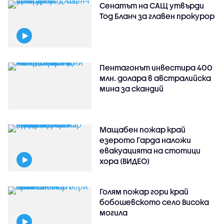
Сенатът на САЩ утвърди
Тод Бланч за главен прокурор
Пентагонът инвестира 400
млн. долара в австралийска
мина за скандий
Мащабен пожар край
езерото Гарда наложи
евакуацията на стотици
хора (ВИДЕО)
Голям пожар гори край
бобошевското село Висока
могила