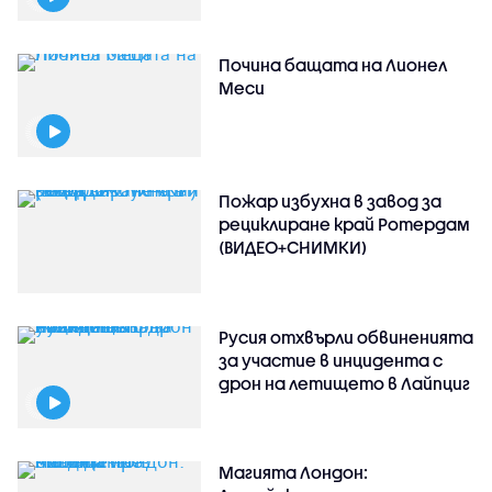
Почина бащата на Лионел
Меси
Пожар избухна в завод за
рециклиране край Ротердам
(ВИДЕО+СНИМКИ)
Русия отхвърли обвиненията
за участие в инцидента с
дрон на летището в Лайпциг
Магията Лондон: