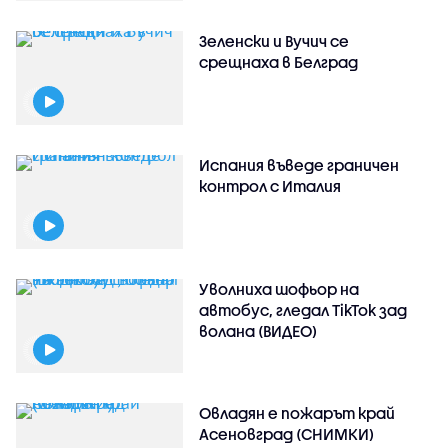
Зеленски и Вучич се
срещнаха в Белград
Испания въведе граничен
контрол с Италия
Уволниха шофьор на
автобус, гледал TikTok зад
волана (ВИДЕО)
Овладян е пожарът край
Асеновград (СНИМКИ)