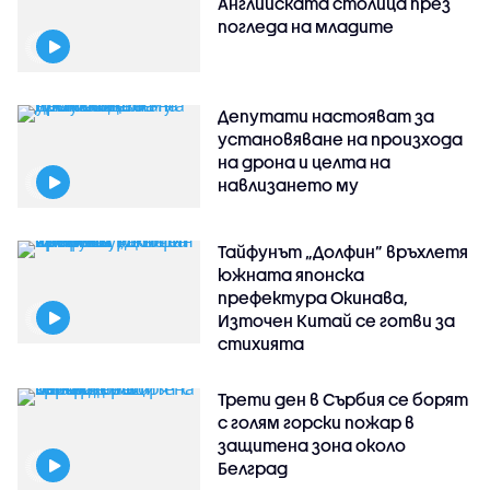
Английската столица през
погледа на младите
Депутати настояват за
установяване на произхода
на дрона и целта на
навлизането му
Тайфунът „Долфин” връхлетя
южната японска
префектура Окинава,
Източен Китай се готви за
стихията
Трети ден в Сърбия се борят
с голям горски пожар в
защитена зона около
Белград