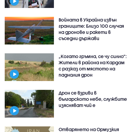
Войната в Украйна извън
границите: Близо 100 случая
на дронове и ракети в
съседни държави
„Когато гръмна, се чу силно“:
Жители в района на Кардам
с разказ от мястото на
падналия дрон
Дрон се взриви в
българското небе, службите
изясняват чий е
Отварянето на Ормузкия