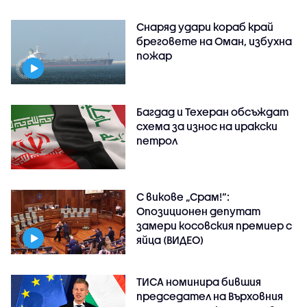
Снаряд удари кораб край
бреговете на Оман, избухна
пожар
Багдад и Техеран обсъждат
схема за износ на иракски
петрол
С викове „Срам!“:
Опозиционен депутат
замери косовския премиер с
яйца (ВИДЕО)
ТИСА номинира бившия
председател на Върховния