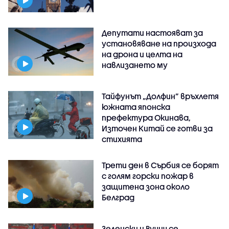
Депутати настояват за
установяване на произхода
на дрона и целта на
навлизането му
Тайфунът „Долфин” връхлетя
южната японска
префектура Окинава,
Източен Китай се готви за
стихията
Трети ден в Сърбия се борят
с голям горски пожар в
защитена зона около
Белград
Зеленски и Вучич се