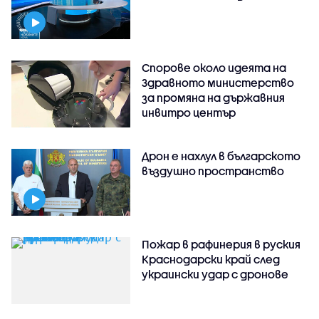
Спорове около идеята на
Здравното министерство
за промяна на държавния
инвитро център
Дрон е нахлул в българското
въздушно пространство
Пожар в рафинерия в руския
Краснодарски край след
украински удар с дронове