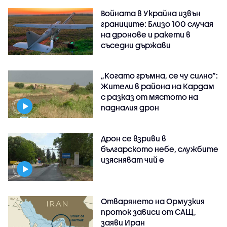
Войната в Украйна извън
границите: Близо 100 случая
на дронове и ракети в
съседни държави
„Когато гръмна, се чу силно“:
Жители в района на Кардам
с разказ от мястото на
падналия дрон
Дрон се взриви в
българското небе, службите
изясняват чий е
Отварянето на Ормузкия
проток зависи от САЩ,
заяви Иран