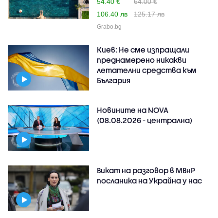
54.40 €
64.00 €
106.40 лв
125.17 лв
Grabo.bg
Киев: Не сме изпращали
преднамерено никакви
летателни средства към
България
Новините на NOVA
(08.08.2026 - централна)
Викат на разговор в МВнР
посланика на Украйна у нас