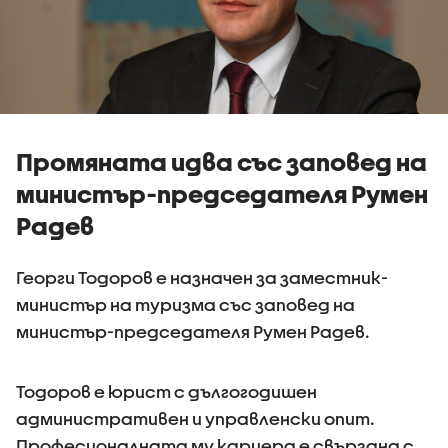
Промяната идва със заповед на
министър-председателя Румен
Радев
Георги Тодоров е назначен за заместник-
министър на туризма със заповед на
министър-председателя Румен Радев.
Тодоров е юрист с дългогодишен
административен и управленски опит.
Професионалната му кариера е свързана с