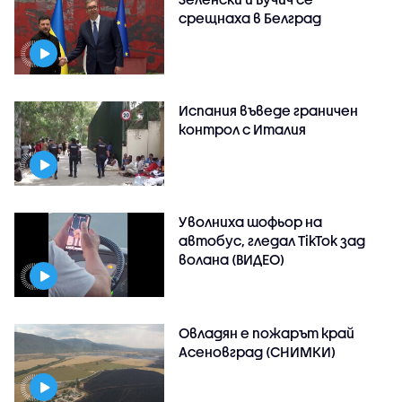
срещнаха в Белград
Испания въведе граничен
контрол с Италия
Уволниха шофьор на
автобус, гледал TikTok зад
волана (ВИДЕО)
Овладян е пожарът край
Асеновград (СНИМКИ)