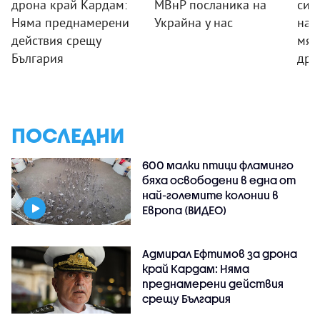
дрона край Кардам:
МВнР посланика на
сил
Няма преднамерени
Украйна у нас
на 
действия срещу
мяс
България
дро
ПОСЛЕДНИ
600 малки птици фламинго
бяха освободени в една от
най-големите колонии в
Европа (ВИДЕО)
Адмирал Ефтимов за дрона
край Кардам: Няма
преднамерени действия
срещу България