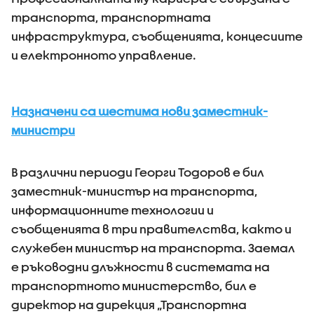
транспорта, транспортната
инфраструктура, съобщенията, концесиите
и електронното управление.
Назначени са шестима нови заместник-
министри
В различни периоди Георги Тодоров е бил
заместник-министър на транспорта,
информационните технологии и
съобщенията в три правителства, както и
служебен министър на транспорта. Заемал
е ръководни длъжности в системата на
транспортното министерство, бил е
директор на дирекция „Транспортна