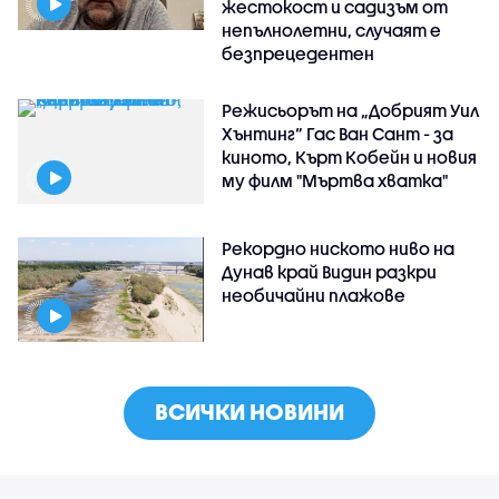
жестокост и садизъм от
непълнолетни, случаят е
безпрецедентен
Режисьорът на „Добрият Уил
Хънтинг“ Гас Ван Сант - за
киното, Кърт Кобейн и новия
му филм "Мъртва хватка"
Рекордно ниското ниво на
Дунав край Видин разкри
необичайни плажове
ВСИЧКИ НОВИНИ