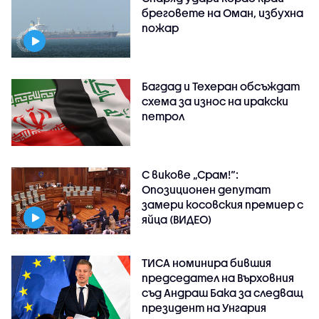
бреговете на Оман, избухна
пожар
Багдад и Техеран обсъждат
схема за износ на иракски
петрол
С викове „Срам!“:
Опозиционен депутат
замери косовския премиер с
яйца (ВИДЕО)
ТИСА номинира бившия
председател на Върховния
съд Андраш Бака за следващ
президент на Унгария