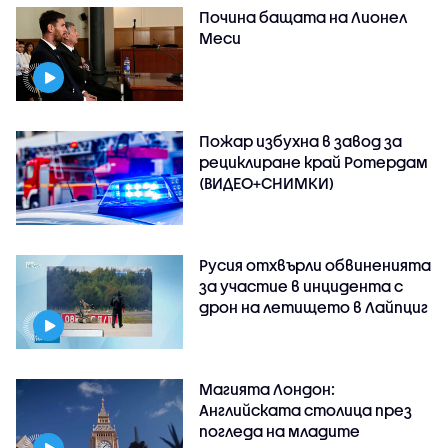
Почина бащата на Лионел
Меси
Пожар избухна в завод за
рециклиране край Ротердам
(ВИДЕО+СНИМКИ)
Русия отхвърли обвиненията
за участие в инцидента с
дрон на летището в Лайпциг
Магията Лондон:
Английската столица през
погледа на младите