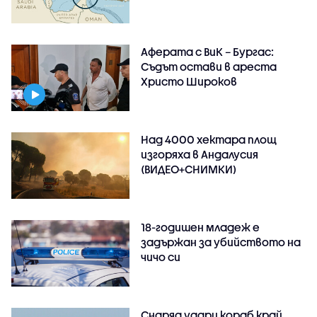
Аферата с ВиК – Бургас:
Съдът остави в ареста
Христо Широков
Над 4000 хектара площ
изгоряха в Андалусия
(ВИДЕО+СНИМКИ)
18-годишен младеж е
задържан за убийството на
чичо си
Снаряд удари кораб край