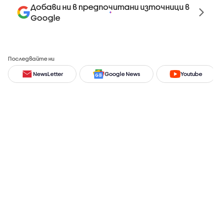
Добави ни в предпочитани източници в
Google
Последвайте ни
NewsLetter
Google News
Youtube