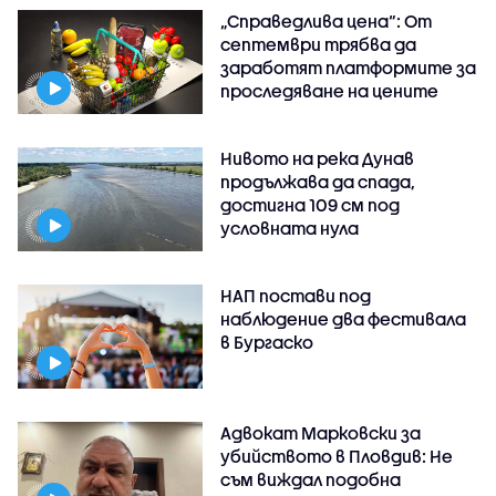
„Справедлива цена“: От
септември трябва да
заработят платформите за
проследяване на цените
Нивото на река Дунав
продължава да спада,
достигна 109 см под
условната нула
НАП постави под
наблюдение два фестивала
в Бургаско
Адвокат Марковски за
убийството в Пловдив: Не
съм виждал подобна