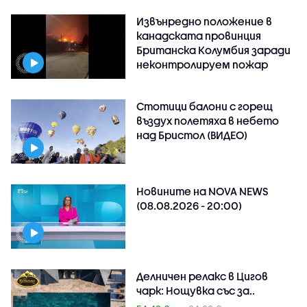
Извънредно положение в
канадската провинция
Британска Колумбия заради
неконтролируем пожар
Стотици балони с горещ
въздух полетяха в небето
над Бристол (ВИДЕО)
Новините на NOVA NEWS
(08.08.2026 - 20:00)
Делничен релакс в Цигов
чарк: Нощувка със за..