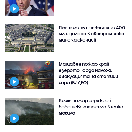
Пентагонът инвестира 400
млн. долара в австралийска
мина за скандий
Мащабен пожар край
езерото Гарда наложи
евакуацията на стотици
хора (ВИДЕО)
Голям пожар гори край
бобошевското село Висока
могила