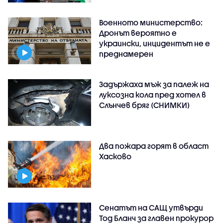
Военното министерство:
Дронът вероятно е
украински, инцидентът не е
преднамерен
Задържаха мъж за палеж на
луксозна кола пред хотел в
Слънчев бряг (СНИМКИ)
Два пожара горят в област
Хасково
Сенатът на САЩ утвърди
Тод Бланч за главен прокурор