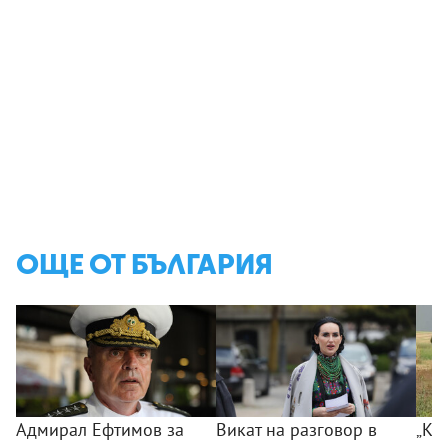
ОЩЕ ОТ БЪЛГАРИЯ
Адмирал Ефтимов за
Викат на разговор в
„Ког