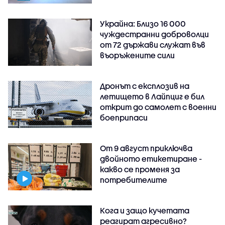
Украйна: Близо 16 000
чуждестранни доброволци
от 72 държави служат във
въоръжените сили
Дронът с експлозив на
летището в Лайпциг е бил
открит до самолет с военни
боеприпаси
От 9 август приключва
двойното етикетиране -
какво се променя за
потребителите
Кога и защо кучетата
реагират агресивно?