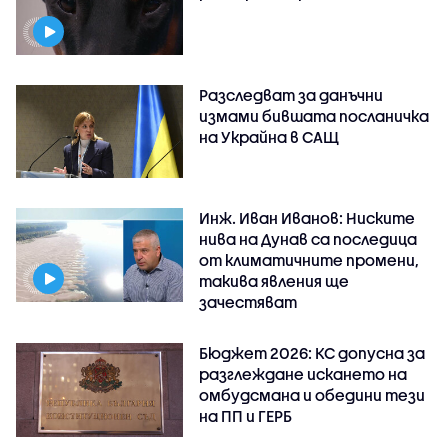
Разследват за данъчни
измами бившата посланичка
на Украйна в САЩ
Инж. Иван Иванов: Ниските
нива на Дунав са последица
от климатичните промени,
такива явления ще
зачестяват
Бюджет 2026: КС допусна за
разглеждане искането на
омбудсмана и обедини тези
на ПП и ГЕРБ