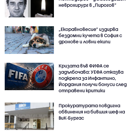
неврохирург в „Пирогов“
„Екоравновесие“ издирва
бездомни кучета в София с
дронове и ловни екипи
Кризата във ФИФА се
задълбочава: УЕФА отказва
подкрепа за Инфантино,
Йордания получи бонуси след
отправени критики
Прокуратурата повдигна
обвинения на бившия шеф на
ВиК-Бургас