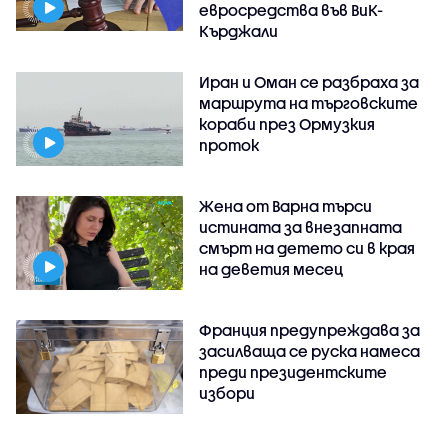
евросредства във ВиК-
Кърджали
Иран и Оман се разбраха за
маршрута на търговските
кораби през Ормузкия
проток
Жена от Варна търси
истината за внезапната
смърт на детето си в края
на деветия месец
Франция предупреждава за
засилваща се руска намеса
преди президентските
избори