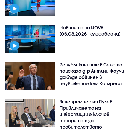
Новините на NOVA
(06.08.2026 - следобедна)
Републиканците в Сената
поискаха д-р Антъни Фаучи
да бъде обвинен в
неуважение към Конгреса
Вицепремиерът Пулев:
Привличането на
инвестиции е ключов
приоритет за
правителството