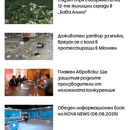
12-те жилищни сгради в
„Баба Алино“
Доживотен затвор за мъжа,
врязал се с кола в
протестиращи в Мюнхен
Пламен Абровски: Ще
защитим родните
производители от
нелоялната конкуренция
Обеден информационен блок
на NOVA NEWS (06.08.2026)