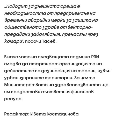
„
Поводът за днешната среща е
необходимостта от предприемане на
временни аварийни мерки за защита на
общественото здраве от векторно-
предавани заболявания, пренасяни чрез
комари
“, посочи Тасев.
В началото на следващата седмица РЗИ
следва да стартират организацията на
дейностите по дезинсекция на терени, извън
урбанизираните територии. За целта
Министерството на здравеопазването ще
им предостави съответния финансов
ресурс.
Редактор: Ивета Костадинова