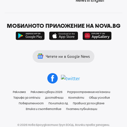
News in English
МОБИЛНОТО ПРИЛОЖЕНИЕ НА NOVA.BG
Четете ни в Google News
Реклама
Реклама избори 2026
Разпространение на канали
Тарифа за откъси
Доставчици
Контакти
Общи условия
Поверителност
Политика ЛД
Правила за ползване
Етика и съответствие
Платени публикации
© 2026 Нова Броудкастинг Груп ЕООД. Всички права запазени.