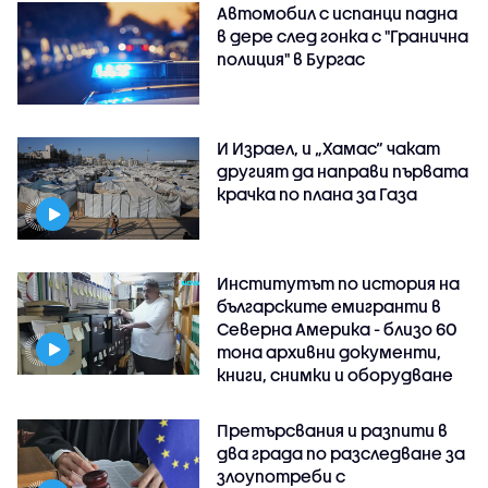
Автомобил с испанци падна
в дере след гонка с "Гранична
полиция" в Бургас
И Израел, и „Хамас“ чакат
другият да направи първата
крачка по плана за Газа
Институтът по история на
българските емигранти в
Северна Америка - близо 60
тона архивни документи,
книги, снимки и оборудване
Претърсвания и разпити в
два града по разследване за
злоупотреби с