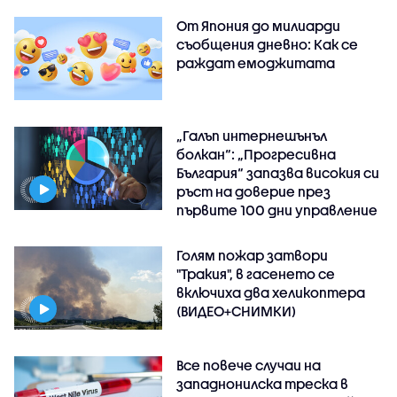
От Япония до милиарди
съобщения дневно: Как се
раждат емоджитата
„Галъп интернешънъл
болкан“: „Прогресивна
България“ запазва високия си
ръст на доверие през
първите 100 дни управление
Голям пожар затвори
"Тракия", в гасенето се
включиха два хеликоптера
(ВИДЕО+СНИМКИ)
Все повече случаи на
западнонилска треска в