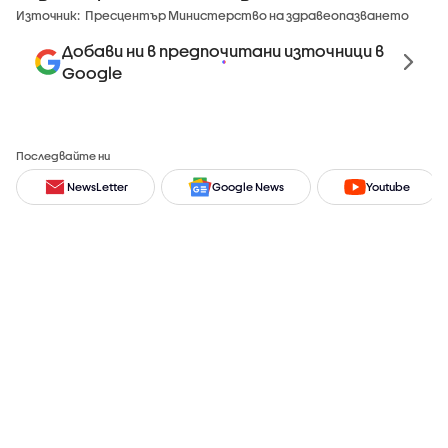
Източник:
Пресцентър Министерство на здравеопазването
Добави ни в предпочитани източници в
Google
Последвайте ни
NewsLetter
Google News
Youtube