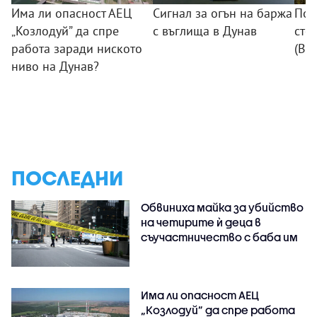
Има ли опасност АЕЦ
Сигнал за огън на баржа
Пож
„Козлодуй” да спре
с въглища в Дунав
сто
работа заради ниското
(ВИ
ниво на Дунав?
ПОСЛЕДНИ
Обвиниха майка за убийство
на четирите ѝ деца в
съучастничество с баба им
Има ли опасност АЕЦ
„Козлодуй” да спре работа