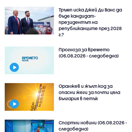
Тръмп иска Джей Ди Ванс да
бъде кандидат-
президентът на
републиканците през 2028
г.?
Прогноза за времето
(06.08.2026 - следобедна)
Оранжев и жълт код за
опасни жеги за почти цяла
България в петък
Спортни новини (06.08.2026 -
следобедна)