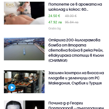
Потопете се в аромата на
шоколад и кокос: 60..
24.50 €
49.00 €
47.92 лв
95.84 лв
Grabo.bg
Откриха 200-килограмова
бомба от Втората
световна война в река Рейн,
евакуираха стотици в Кьолн
(СНИМКИ)
Засилен контрол на вноса на
плодове и зеленчуци от РС
Македония, Сърбия и Турция
Почина д-р Георги
Поптодоров – дългогодишен