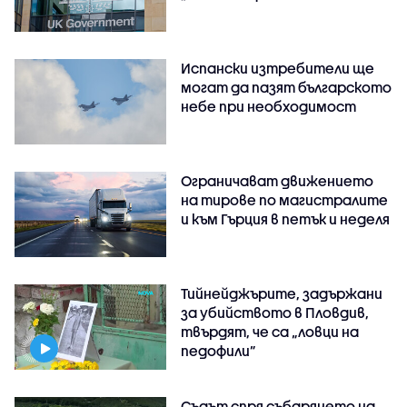
Испански изтребители ще
могат да пазят българското
небе при необходимост
Ограничават движението
на тирове по магистралите
и към Гърция в петък и неделя
Тийнейджърите, задържани
за убийството в Пловдив,
твърдят, че са „ловци на
педофили”
Съдът спря събарянето на