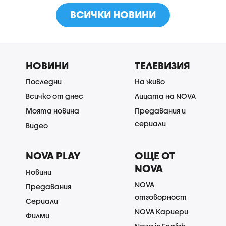
ВСИЧКИ НОВИНИ
НОВИНИ
ТЕЛЕВИЗИЯ
Последни
На живо
Всичко от днес
Лицата на NOVA
Моята новина
Предавания и
сериали
Видео
NOVA PLAY
ОЩЕ ОТ
NOVA
Новини
NOVA
Предавания
отговорност
Сериали
NOVA Кариери
Филми