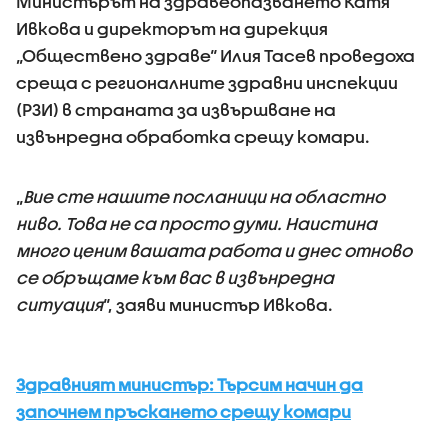
Министърът на здравеопазването Катя
Ивкова и директорът на дирекция
„Обществено здраве“ Илия Тасев проведоха
среща с регионалните здравни инспекции
(РЗИ) в страната за извършване на
извънредна обработка срещу комари.
„
Вие сте нашите посланици на областно
ниво. Това не са просто думи. Наистина
много ценим вашата работа и днес отново
се обръщаме към вас в извънредна
ситуация
“, заяви министър Ивкова.
Здравният министър: Търсим начин да
започнем пръскането срещу комари