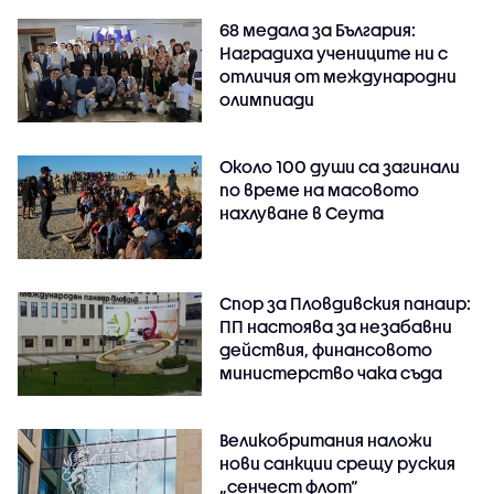
68 медала за България:
Наградиха учениците ни с
отличия от международни
олимпиади
Около 100 души са загинали
по време на масовото
нахлуване в Сеута
Спор за Пловдивския панаир:
ПП настоява за незабавни
действия, финансовото
министерство чака съда
Великобритания наложи
нови санкции срещу руския
„сенчест флот“