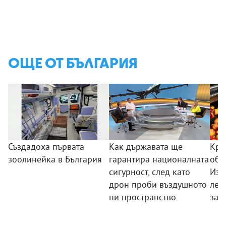
ОЩЕ ОТ БЪЛГАРИЯ
Създадоха първата
Как държавата ще
Кра
зоолинейка в България
гарантира националната
обо
сигурност, след като
Изп
дрон проби въздушното
лев
ни пространство
зад