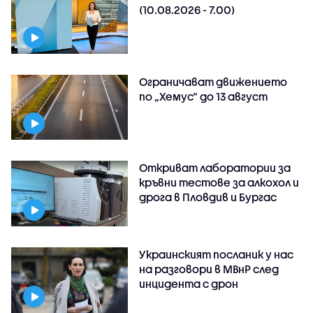
(10.08.2026 - 7.00)
Ограничават движението
по „Хемус“ до 13 август
Откриват лаборатории за
кръвни тестове за алкохол и
дрога в Пловдив и Бургас
Украинският посланик у нас
на разговори в МВнР след
инцидента с дрон