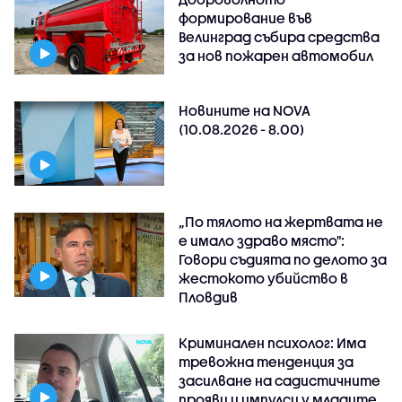
формирование във
Велинград събира средства
за нов пожарен автомобил
Новините на NOVA
(10.08.2026 - 8.00)
„По тялото на жертвата не
е имало здраво място":
Говори съдията по делото за
жестокото убийство в
Пловдив
Криминален психолог: Има
тревожна тенденция за
засилване на садистичните
прояви и импулси у младите