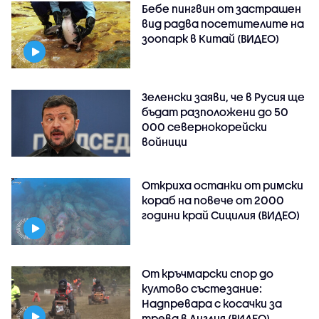
Бебе пингвин от застрашен
вид радва посетителите на
зоопарк в Китай (ВИДЕО)
Зеленски заяви, че в Русия ще
бъдат разположени до 50
000 севернокорейски
войници
Откриха останки от римски
кораб на повече от 2000
години край Сицилия (ВИДЕО)
От кръчмарски спор до
култово състезание:
Надпревара с косачки за
трева в Англия (ВИДЕО)