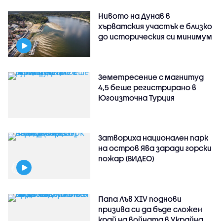
Нивото на Дунав в
хърватския участък е близко
до историческия си минимум
Земетресение с магнитуд
4,5 беше регистрирано в
Югоизточна Турция
Затвориха национален парк
на остров Ява заради горски
пожар (ВИДЕО)
Папа Лъв XIV поднови
призива си да бъде сложен
край на войната в Украйна