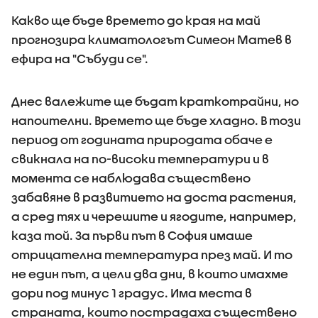
Какво ще бъде времето до края на май
прогнозира климатологът Симеон Матев в
ефира на "Събуди се".
Днес валежите ще бъдат краткотрайни, но
напоителни. Времето ще бъде хладно. В този
период от годината природата обаче е
свикнала на по-високи температури и в
момента се наблюдава съществено
забавяне в развитието на доста растения,
а сред тях и черешите и ягодите, например,
каза той. За първи път в София имаше
отрицателна температура през май. И то
не един път, а цели два дни, в които имахме
дори под минус 1 градус. Има места в
страната, които пострадаха съществено