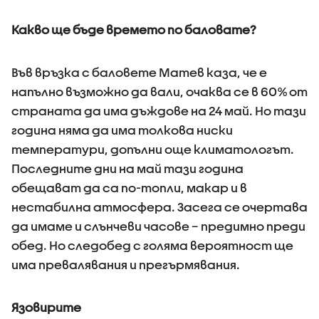
Какво ще бъде времето по баловате?
Във връзка с баловете Матев каза, че е
напълно възможно да вали, очаква се в 60% от
страната да има дъждове на 24 май. Но тази
година няма да има толкова ниски
температури, допълни още климатологът.
Последните дни на май тази година
обещават да са по-топли, макар и в
нестабилна атмосфера. Засега се очертава
да имаме и слънчеви часове – предимно преди
обед. Но следобед с голяма вероятност ще
има превалявания и прегърмявания.
Язовирите