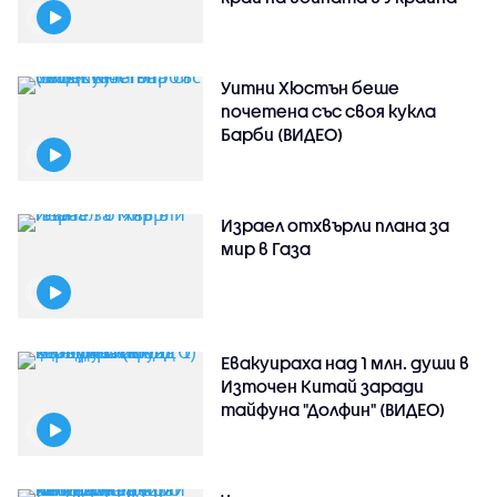
Уитни Хюстън беше
почетена със своя кукла
Барби (ВИДЕО)
Израел отхвърли плана за
мир в Газа
Евакуираха над 1 млн. души в
Източен Китай заради
тайфуна "Долфин" (ВИДЕО)