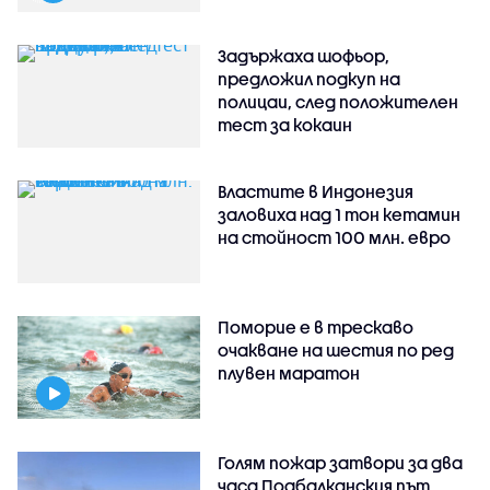
Задържаха шофьор,
предложил подкуп на
полицаи, след положителен
тест за кокаин
Властите в Индонезия
заловиха над 1 тон кетамин
на стойност 100 млн. евро
Поморие е в трескаво
очакване на шестия по ред
плувен маратон
Голям пожар затвори за два
часа Подбалканския път