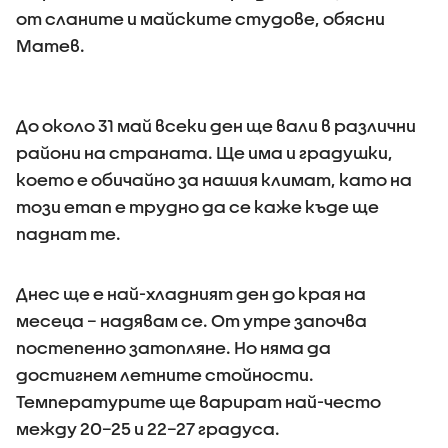
от сланите и майските студове, обясни
Матев.
До около 31 май всеки ден ще вали в различни
райони на страната. Ще има и градушки,
което е обичайно за нашия климат, като на
този етап е трудно да се каже къде ще
паднат те.
Днес ще е най-хладният ден до края на
месеца – надявам се. От утре започва
постепенно затопляне. Но няма да
достигнем летните стойности.
Температурите ще варират най-често
между 20–25 и 22–27 градуса.