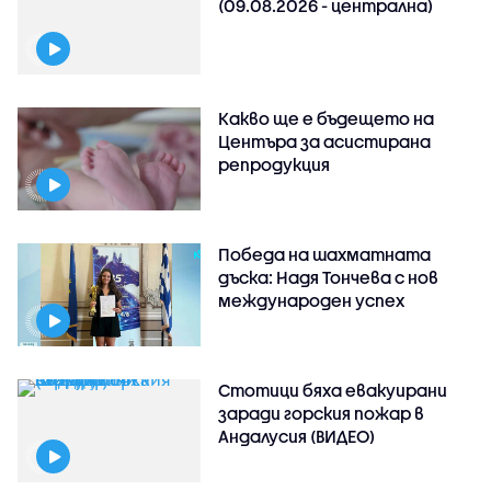
(09.08.2026 - централна)
Какво ще е бъдещето на
Центъра за асистирана
репродукция
Победа на шахматната
дъска: Надя Тончева с нов
международен успех
Стотици бяха евакуирани
заради горския пожар в
Андалусия (ВИДЕО)