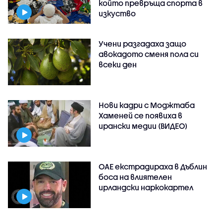
който превръща спорта в
изкуство
Учени разгадаха защо
авокадото сменя пола си
всеки ден
Нови кадри с Моджтаба
Хаменей се появиха в
ирански медии (ВИДЕО)
ОАЕ екстрадираха в Дъблин
боса на влиятелен
ирландски наркокартел