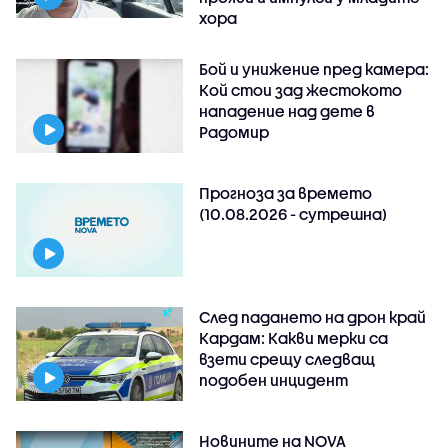
хора
Бой и унижение пред камера:
Кой стои зад жестокото
нападение над дете в
Радомир
Прогноза за времето
(10.08.2026 - сутрешна)
След падането на дрон край
Кардам: Какви мерки са
взети срещу следващ
подобен инцидент
Новините на NOVA