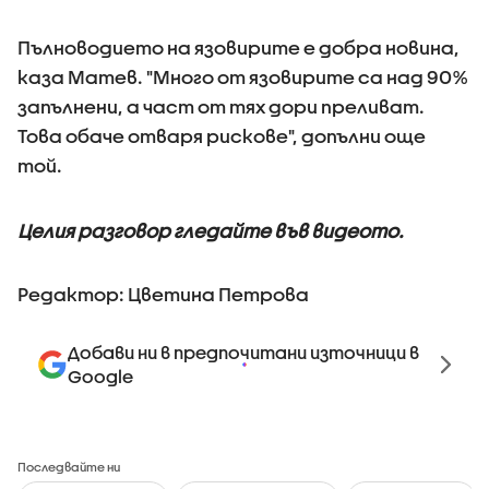
Пълноводието на язовирите е добра новина,
каза Матев. "Много от язовирите са над 90%
запълнени, а част от тях дори преливат.
Това обаче отваря рискове", допълни още
той.
Целия разговор гледайте във видеото.
Редактор: Цветина Петрова
Добави ни в предпочитани източници в
Google
Последвайте ни