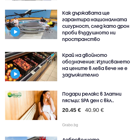
Как държавата ще
гарантира националната
сигурност, след като дрон
проби въздушното ни
пространство
Край на двойното
обозначение: Изписването
на цените в лева вече не е
задължително
Подари релакс в Златни
пясъци: SPA ден с вкл..
20.45 €
40.90 €
Grabo.bg
Доброволното