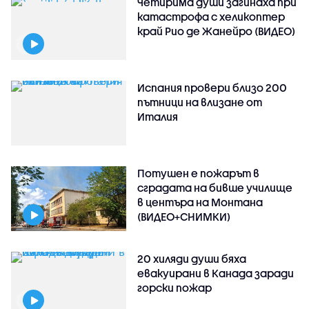
Четирима души загинаха при
катастрофа с хеликоптер
край Рио де Жанейро (ВИДЕО)
Испания провери близо 200
пътници на влизане от
Италия
Потушен е пожарът в
сградата на бивше училище
в центъра на Монтана
(ВИДЕО+СНИМКИ)
20 хиляди души бяха
евакуирани в Канада заради
горски пожар