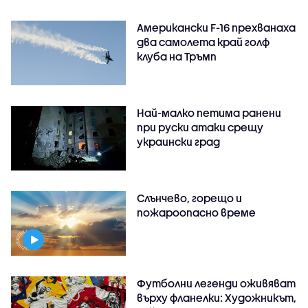
Американски F-16 прехванаха
два самолета край голф
клуба на Тръмп
Най-малко петима ранени
при руски атаки срещу
украински град
Слънчево, горещо и
пожароопасно време
Футболни легенди оживяват
върху фланелки: Художникът,