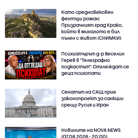
Като средновековен
фентъзи роман:
Призрачният град Крако,
който в миналото е бил
пълен с живот (СНИМКИ)
Психиатърът д-р Веселин
Герев в "Телеграфно
подкастът": Отглеждат се
деца психопати
Сенатът на САЩ прие
законопроект за санкции
срещу Русия и Иран
Новините на NOVA NEWS
(07.08.2026 - 20:00)