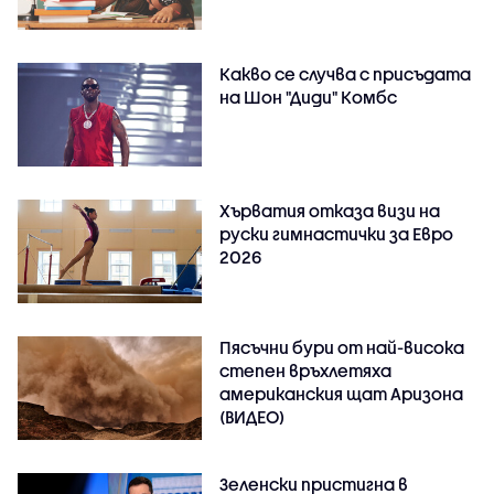
Какво се случва с присъдата
на Шон "Диди" Комбс
Хърватия отказа визи на
руски гимнастички за Евро
2026
Пясъчни бури от най-висока
степен връхлетяха
американския щат Аризона
(ВИДЕО)
Зеленски пристигна в