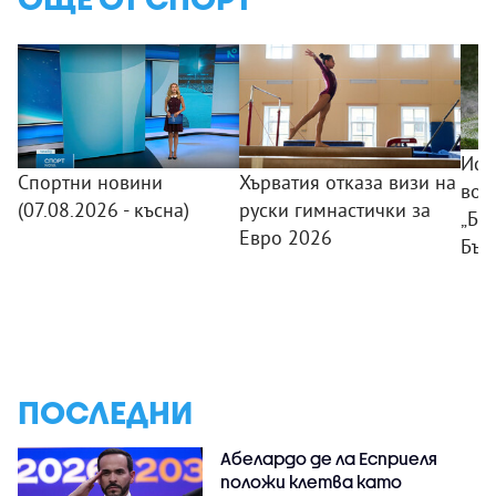
Исп
Спортни новини
Хърватия отказа визи на
вод
(07.08.2026 - късна)
руски гимнастички за
„Ба
Евро 2026
Бъл
ПОСЛЕДНИ
Абелардо де ла Есприеля
положи клетва като