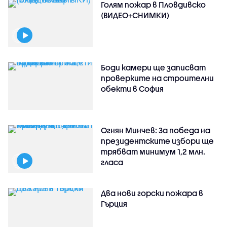
Голям пожар в Пловдивско
(ВИДЕО+СНИМКИ)
Боди камери ще записват
проверките на строителни
обекти в София
Огнян Минчев: За победа на
президентските избори ще
трябват минимум 1,2 млн.
гласа
Два нови горски пожара в
Гърция