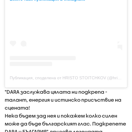
Публикация, споделена от HRISTO STOITCHKOV (@hristo8oficial)
"DARA заслужава цялата ни подкрепа -
талант, енергия и истинско присъствие на
сцената!
Нека бъдем зад нея и покажем колко силен
може да бъде българският глас. Подкрепете
DARA и БЪЛГАРИЯ", призова легендата.