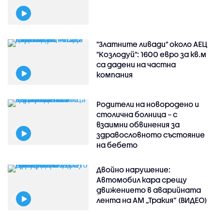
"Златните ливади" около АЕЦ
"Козлодуй": 1600 евро за кв.м
са дадени на частна
компания
Родители на новородено и
столична болница – с
взаимни обвинения за
здравословното състояние
на бебето
Двойно нарушение:
Автомобил кара срещу
движението в аварийната
лента на АМ „Тракия” (ВИДЕО)