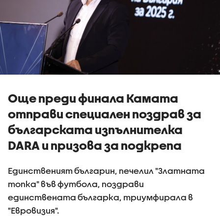
Още преди финала Камата
отправи специален поздрав за
българската изпълнителка
DARA и призова за подкрепа
Единственият българин, печелил "Златната
топка" във футбола, поздрави
единствената българка, триумфирала в
"Евровизия".