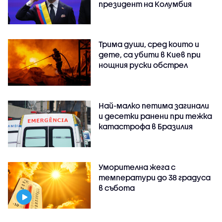
президент на Колумбия
Трима души, сред които и
дете, са убити в Киев при
нощния руски обстрел
Най-малко петима загинали
и десетки ранени при тежка
катастрофа в Бразилия
Уморителна жега с
температури до 38 градуса
в събота