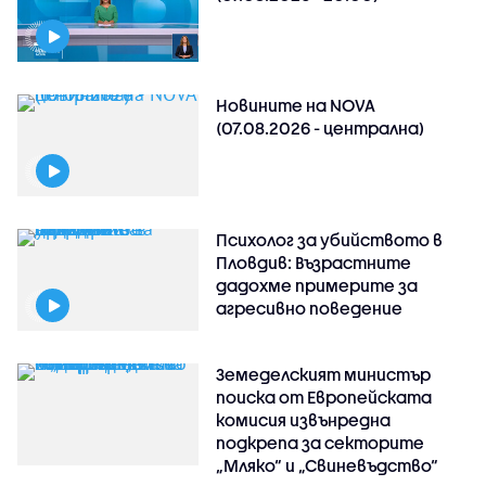
Новините на NOVA
(07.08.2026 - централна)
Психолог за убийството в
Пловдив: Възрастните
дадохме примерите за
агресивно поведение
Земеделският министър
поиска от Европейската
комисия извънредна
подкрепа за секторите
„Мляко“ и „Свиневъдство“