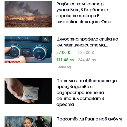
Разби се хеликоптер,
участващ в борбата с
горските пожари в
американския щат Юта
Цялостна профилактика на
климатична система,..
57.00 €
125.00 €
111.48 лв
244.48 лв
Grabo.bg
Петима от обвинените за
производство и
разпространение на
фентанил остават в
ареста
Подготвя ли Риана нов албум