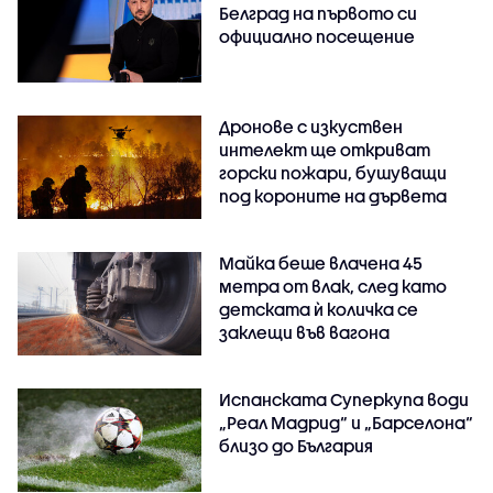
Белград на първото си
официално посещение
Дронове с изкуствен
интелект ще откриват
горски пожари, бушуващи
под короните на дървета
Майка беше влачена 45
метра от влак, след като
детската ѝ количка се
заклещи във вагона
Испанската Суперкупа води
„Реал Мадрид“ и „Барселона“
близо до България