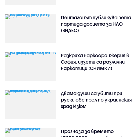
Пентагонът публикува пета
партида досиета за НЛО
(ВИДЕО)
Разкриха наркооранжерия в
София, иззети са различни
наркотици (СНИМКИ)
Двама души са убити при
руски обстрeл по украинския
град Изюм
Прогноза за времето