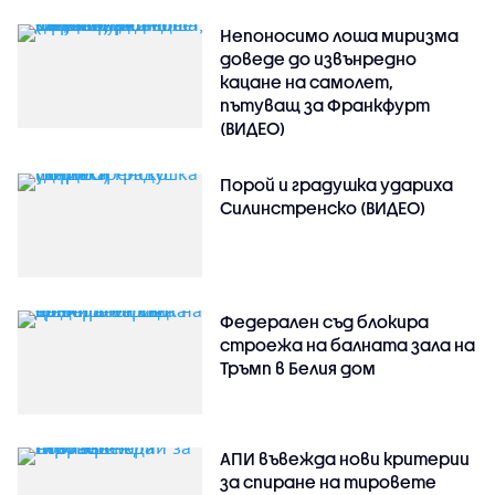
Непоносимо лоша миризма
доведе до извънредно
кацане на самолет,
пътуващ за Франкфурт
(ВИДЕО)
Порой и градушка удариха
Силинстренско (ВИДЕО)
Федерален съд блокира
строежа на балната зала на
Тръмп в Белия дом
АПИ въвежда нови критерии
за спиране на тировете