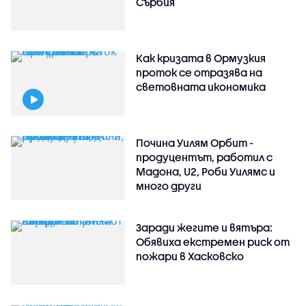
Сърбия
Как кризата в Ормузкия
проток се отразява на
световната икономика
Почина Уилям Орбит -
продуцентът, работил с
Мадона, U2, Роби Уилямс и
много други
Заради жегите и вятъра:
Обявиха екстремен риск от
пожари в Хасковско