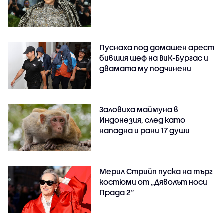
Пуснаха под домашен арест
бившия шеф на ВиК-Бургас и
двамата му подчинени
Заловиха маймуна в
Индонезия, след като
нападна и рани 17 души
Мерил Стрийп пуска на търг
костюми от „Дяволът носи
Прада 2“