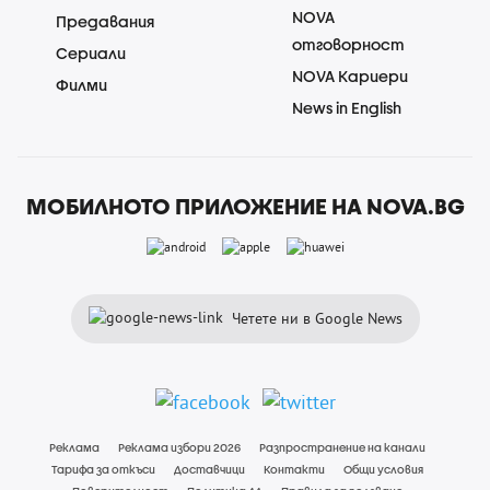
NOVA
Предавания
отговорност
Сериали
NOVA Кариери
Филми
News in English
МОБИЛНОТО ПРИЛОЖЕНИЕ НА NOVA.BG
Четете ни в Google News
Реклама
Реклама избори 2026
Разпространение на канали
Тарифа за откъси
Доставчици
Контакти
Общи условия