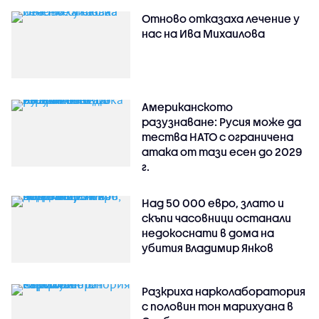
Отново отказаха лечение у
нас на Ива Михаилова
Американското
разузнаване: Русия може да
тества НАТО с ограничена
атака от тази есен до 2029
г.
Над 50 000 евро, злато и
скъпи часовници останали
недокоснати в дома на
убития Владимир Янков
Разкриха нарколаборатория
с половин тон марихуана в