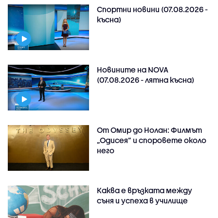
Спортни новини (07.08.2026 -
късна)
Новините на NOVA
(07.08.2026 - лятна късна)
От Омир до Нолан: Филмът
„Одисея” и споровете около
него
Каква е връзката между
съня и успеха в училище