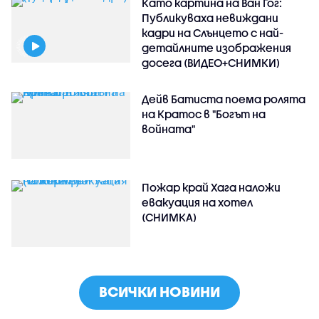
Като картина на Ван Гог:
Публикуваха невиждани
кадри на Слънцето с най-
детайлните изображения
досега (ВИДЕО+СНИМКИ)
Дейв Батиста поема ролята
на Кратос в "Богът на
войната"
Пожар край Хага наложи
евакуация на хотел
(СНИМКА)
ВСИЧКИ НОВИНИ