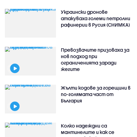
Украински дронове
атакуваха големи петролни
рафинерии в Русия (СНИМКА)
Превозвачите призоваха за
нов подход при
ограниченията заради
жегите
Жълти кодове за горещини в
по-голямата част от
България
Колко надеждни са
мантинелите и как се