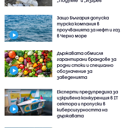
„Подуяне” и „Изгрев”
Защо България допуска
турска компания в
проучванията за нефт и газ
в Черно море
Държавата обмисля
гарантирани брандове за
родни стоки и специално
обозначение за
заведенията
Експерти предупредиха за
изкривена конкуренция в IT
сектора и пропуски в
киберсигурността на
държавата