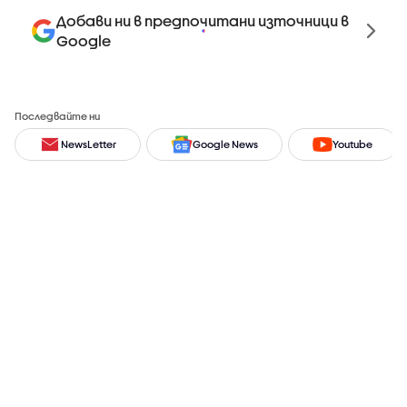
Добави ни в предпочитани източници в
Google
Последвайте ни
NewsLetter
Google News
Youtube