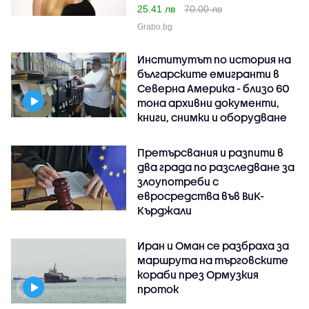
25.41 лв
70.00 лв
Grabo.bg
Институтът по история на
българските емигранти в
Северна Америка - близо 60
тона архивни документи,
книги, снимки и оборудване
Претърсвания и разпити в
два града по разследване за
злоупотреби с
евросредства във ВиК-
Кърджали
Иран и Оман се разбраха за
маршрута на търговските
кораби през Ормузкия
проток