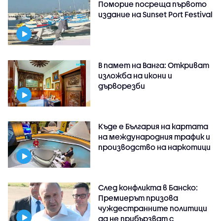
Поморие посреща първото
издание на Sunset Port Festival
В памет на Ванга: Откриват
изложба на икони и
дърворезби
Къде е България на картата
на международния трафик и
производство на наркотици
След конфликта в Банско:
Премиерът призова
чуждестранните политици
да не прибързват с