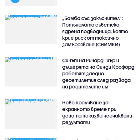
„Бомба със закъснител“:
Потъналата съветска
ядрена подводница, която
крие риск от токсично
замърсяване (СНИМКИ)
Синът на Ричард Гиър и
дъщерята на Синди Крофорд
работят заедно
десетилетия след развода
на родителите им
Ново проучване за
екранното време при
децата показва неочаквани
резултати