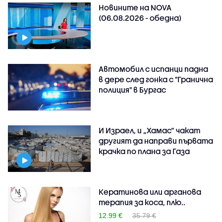
Новините на NOVA
(06.08.2026 - обедна)
Автомобил с испанци падна
в дере след гонка с "Гранична
полиция" в Бургас
И Израел, и „Хамас“ чакат
другият да направи първата
крачка по плана за Газа
Кератинова или арганова
терапия за коса, плю..
12.99 €
35.79 €