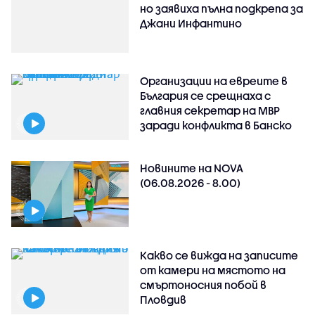
но заявиха пълна подкрепа за
Джани Инфантино
Организации на евреите в
България се срещнаха с
главния секретар на МВР
заради конфликта в Банско
Новините на NOVA
(06.08.2026 - 8.00)
Какво се вижда на записите
от камери на мястото на
смъртоносния побой в
Пловдив