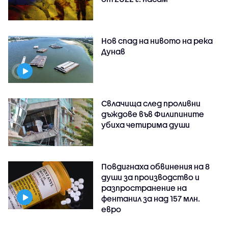
Нов спад на нивото на река
Дунав
Свлачища след проливни
дъждове във Филипините
убиха четирима души
Повдигнаха обвинения на 8
души за производство и
разпространение на
фентанил за над 157 млн.
евро