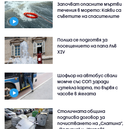
Започват опасните мъртви
течения в морето: Какви са
съветите на спасителите
Полша се подготвя за
посещението на папа Лъв
XIV
Шофьор на автобус свали
момче със СОП заради
изтекла карта, то вървя с
часове в жегата
Столичната община
подписва договор за
почистването на „Слатина”,