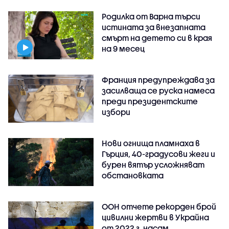
Родилка от Варна търси
истината за внезапната
смърт на детето си в края
на 9 месец
Франция предупреждава за
засилваща се руска намеса
преди президентските
избори
Нови огнища пламнаха в
Гърция, 40-градусови жеги и
бурен вятър усложняват
обстановката
ООН отчете рекорден брой
цивилни жертви в Украйна
от 2022 г. насам