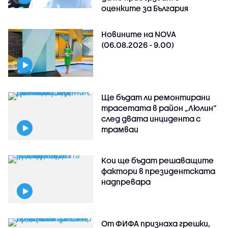
оценките за България
Новините на NOVA
(06.08.2026 - 9.00)
Ще бъдат ли ремонтирани
трасетата в район „Люлин”
след двата инцидента с
трамваи
Кои ще бъдат решаващите
фактори в президентската
надпревара
От ФИФА признаха грешки,