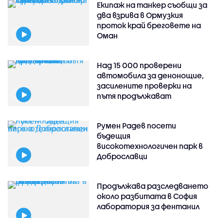
Екипаж на танкер съобщи за
два взрива в Ормузкия
проток край бреговете на
Оман
Над 15 000 проверени
автомобила за денонощие,
засилените проверки на
пътя продължават
Румен Радев посети
бъдещия
високотехнологичен парк в
Доброславци
Продължава разследването
около разбитата в София
лаборатория за фентанил