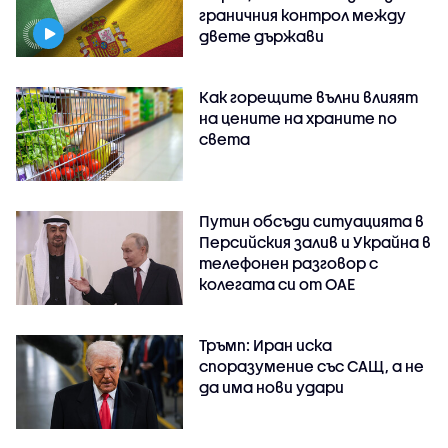
граничния контрол между
двете държави
Как горещите вълни влияят
на цените на храните по
света
Путин обсъди ситуацията в
Персийския залив и Украйна в
телефонен разговор с
колегата си от ОАЕ
Тръмп: Иран иска
споразумение със САЩ, а не
да има нови удари