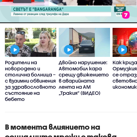
Родители на
Двойно нарушение:
Как криз
новородено и
Автомобил кара
Ормузкия
столична болница –
срещу движението
се отраз
с взаимни обвинения
в аварийната
световн
за здравословното
лента на АМ
икономик
състояние на
„Тракия” (ВИДЕО)
бебето
В момента влиянието на
социалните мрежи е такова,