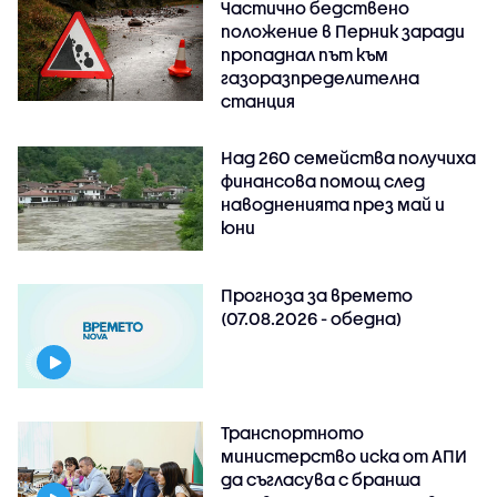
Частично бедствено
положение в Перник заради
пропаднал път към
газоразпределителна
станция
Над 260 семейства получиха
финансова помощ след
наводненията през май и
юни
Прогноза за времето
(07.08.2026 - обедна)
Транспортното
министерство иска от АПИ
да съгласува с бранша