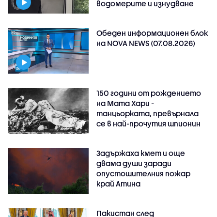
водомерите и изнудване
Обеден информационен блок
на NOVA NEWS (07.08.2026)
150 години от рождението
на Мата Хари -
танцьорката, превърнала
се в най-прочутия шпионин
Задържаха кмет и още
двама души заради
опустошителния пожар
край Атина
Пакистан след