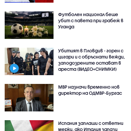
Футболен национал беше
убит с павета при грабеж в
Уганда
Убитият в Пловдив - горен с
цигари и с обръснати вежди,
заподозрените остават в
ареста (ВИДЕО+СНИМКИ)
МВР назначи временно нов
директор на ОДМВР-Бургас
Испания заплаши с ответни
мерки, ако Италия запази