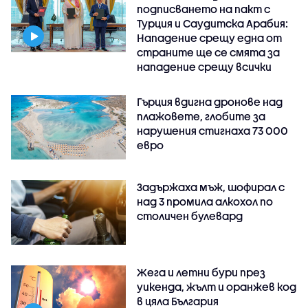
подписването на пакт с
Турция и Саудитска Арабия:
Нападение срещу една от
страните ще се смята за
нападение срещу всички
Гърция вдигна дронове над
плажовете, глобите за
нарушения стигнаха 73 000
евро
Задържаха мъж, шофирал с
над 3 промила алкохол по
столичен булевард
Жега и летни бури през
уикенда, жълт и оранжев код
в цяла България