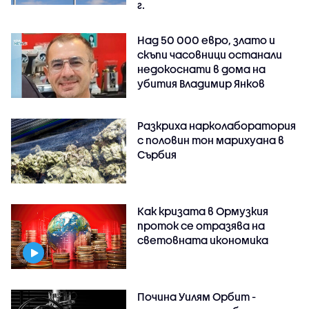
г.
Над 50 000 евро, злато и
скъпи часовници останали
недокоснати в дома на
убития Владимир Янков
Разкриха нарколаборатория
с половин тон марихуана в
Сърбия
Как кризата в Ормузкия
проток се отразява на
световната икономика
Почина Уилям Орбит -