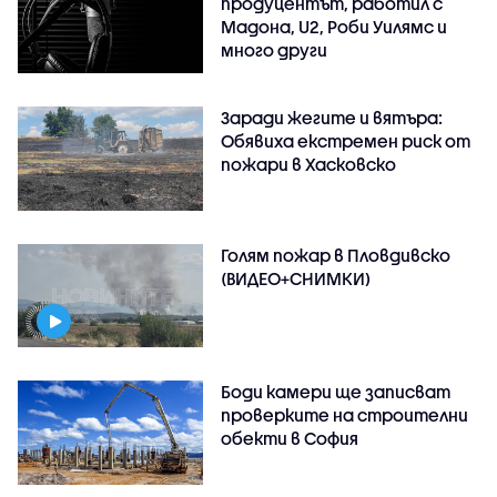
продуцентът, работил с
Мадона, U2, Роби Уилямс и
много други
Заради жегите и вятъра:
Обявиха екстремен риск от
пожари в Хасковско
Голям пожар в Пловдивско
(ВИДЕО+СНИМКИ)
Боди камери ще записват
проверките на строителни
обекти в София