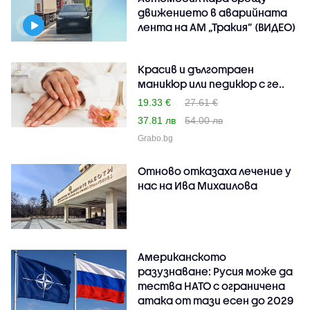
движението в аварийната
лента на АМ „Тракия” (ВИДЕО)
Красив и дълготраен
маникюр или педикюр с ге..
19.33 €
27.61 €
37.81 лв
54.00 лв
Grabo.bg
Отново отказаха лечение у
нас на Ива Михаилова
Американското
разузнаване: Русия може да
тества НАТО с ограничена
атака от тази есен до 2029