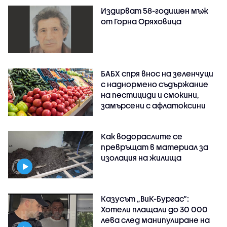
Издирват 58-годишен мъж
от Горна Оряховица
БАБХ спря внос на зеленчуци
с наднормено съдържание
на пестициди и смокини,
замърсени с афлатоксини
Как водораслите се
превръщат в материал за
изолация на жилища
Казусът „ВиК-Бургас“:
Хотели плащали до 30 000
лева след манипулиране на