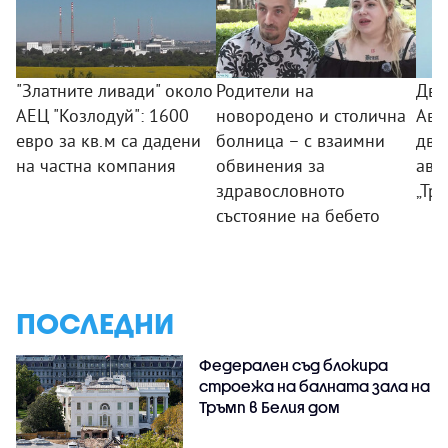
"Златните ливади" около
Родители на
Дво
АЕЦ "Козлодуй": 1600
новородено и столична
Авт
евро за кв.м са дадени
болница – с взаимни
дви
на частна компания
обвинения за
ава
здравословното
„Тр
състояние на бебето
ПОСЛЕДНИ
Федерален съд блокира
строежа на балната зала на
Тръмп в Белия дом