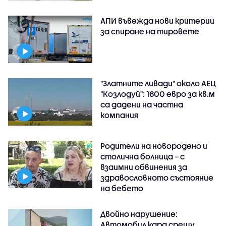
АПИ въвежда нови критерии
за спиране на тировете
"Златните ливади" около АЕЦ
"Козлодуй": 1600 евро за кв.м
са дадени на частна
компания
Родители на новородено и
столична болница – с
взаимни обвинения за
здравословното състояние
на бебето
Двойно нарушение:
Автомобил кара срещу