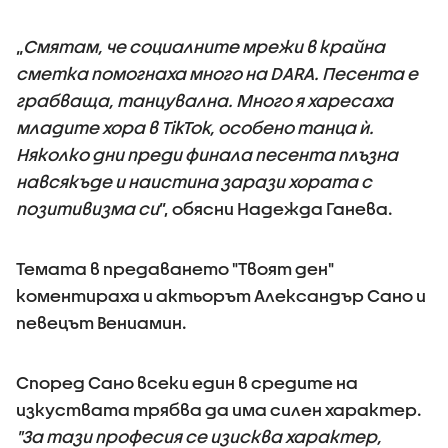
„
Смятам, че социалните мрежи в крайна
сметка помогнаха много на DARA. Песента е
грабваща, танцувална. Много я харесаха
младите хора в TikTok, особено танца ѝ.
Няколко дни преди финала песента плъзна
навсякъде и наистина зарази хората с
позитивизма си
”, обясни Надежда Ганева.
Темата в предаването "Твоят ден"
коментираха и актьорът Александър Сано и
певецът Вениамин.
Според Сано всеки един в средите на
изкуствата трябва да има силен характер.
"За тази професия се изисква характер,