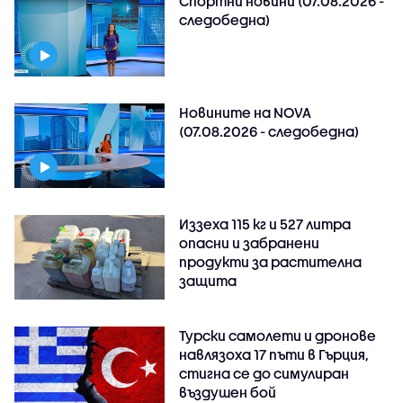
Спортни новини (07.08.2026 -
следобедна)
Новините на NOVA
(07.08.2026 - следобедна)
Иззеха 115 кг и 527 литра
опасни и забранени
продукти за растителна
защита
Турски самолети и дронове
навлязоха 17 пъти в Гърция,
стигна се до симулиран
въздушен бой