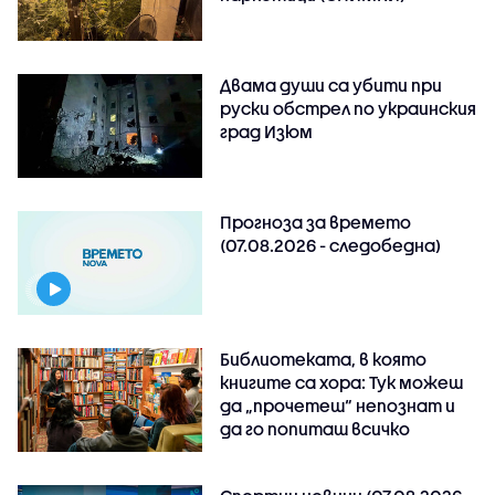
Двама души са убити при
руски обстрeл по украинския
град Изюм
Прогноза за времето
(07.08.2026 - следобедна)
Библиотеката, в която
книгите са хора: Тук можеш
да „прочетеш“ непознат и
да го попиташ всичко