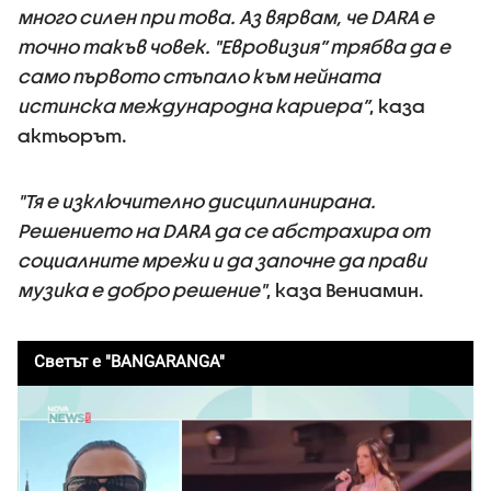
много силен при това. Аз вярвам, че DARA е
точно такъв човек. "Евровизия” трябва да е
само първото стъпало към нейната
истинска международна кариера”
, каза
актьорът.
"Тя е изключително дисциплинирана.
Решението на DARA да се абстрахира от
социалните мрежи и да започне да прави
музика е добро решение"
, каза Вениамин.