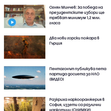
Огнян Минчев: За победа на
президентските избори ще
трябват минимум 1,2 млн.
гласа
Два нови горски пожара в
Гърция
Пентагонът публикува пета
партида досиета за НЛО
(ВИДЕО)
Разкриха наркооранжерия в
София, иззети са различни
наркотици (СНИМКИ)