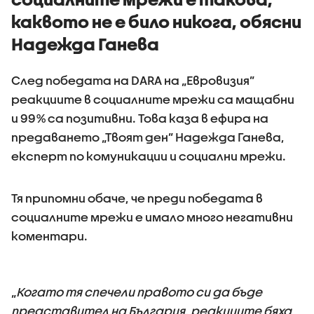
каквото не е било никога, обясни
Надежда Ганева
След победата на DARA на „Евровизия”
реакциите в социалните мрежи са мащабни
и 99% са позитивни. Това каза в ефира на
предаването „Твоят ден” Надежда Ганева,
експерт по комуникации и социални мрежи.
Тя припомни обаче, че преди победата в
социалните мрежи е имало много негативни
коментари.
„
Когато тя спечели правото си да бъде
представител на България, реакциите бяха