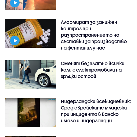
Алармират за занижен
контрол при
разпространението на
съставки за производство
на фентанил у нас
Сменят безплатно всички
коли с електромобили на
гръцки остров
Нидерландски всекидневник:
Сред еврейските младежи
при инцидента в Банско
имало и нидерландци