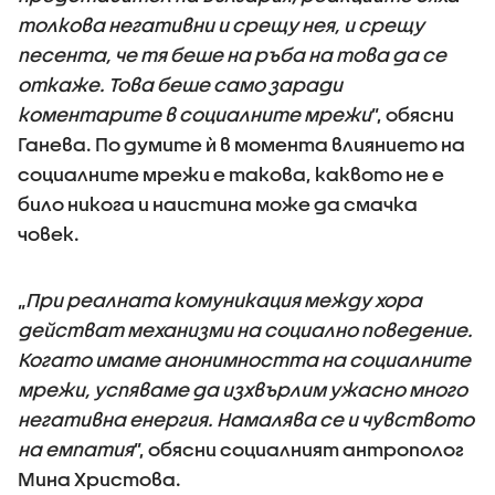
толкова негативни и срещу нея, и срещу
песента, че тя беше на ръба на това да се
откаже. Това беше само заради
коментарите в социалните мрежи
”, обясни
Ганева. По думите ѝ в момента влиянието на
социалните мрежи е такова, каквото не е
било никога и наистина може да смачка
човек.
„
При реалната комуникация между хора
действат механизми на социално поведение.
Когато имаме анонимността на социалните
мрежи, успяваме да изхвърлим ужасно много
негативна енергия. Намалява се и чувството
на емпатия
”, обясни социалният антрополог
Мина Христова.