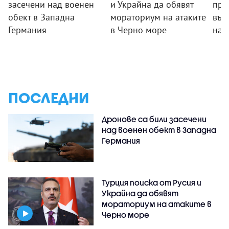
засечени над военен
и Украйна да обявят
пре
обект в Западна
мораториум на атаките
във
Германия
в Черно море
на 
ПОСЛЕДНИ
Дронове са били засечени
над военен обект в Западна
Германия
Турция поиска от Русия и
Украйна да обявят
мораториум на атаките в
Черно море