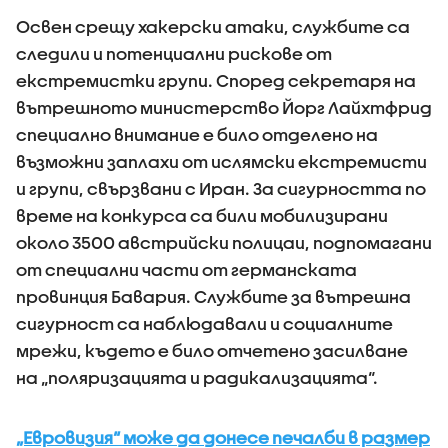
Освен срещу хакерски атаки, службите са
следили и потенциални рискове от
екстремистки групи. Според секретаря на
вътрешното министерство Йорг Лайхтфрид
специално внимание е било отделено на
възможни заплахи от ислямски екстремисти
и групи, свързвани с Иран. За сигурността по
време на конкурса са били мобилизирани
около 3500 австрийски полицаи, подпомагани
от специални части от германската
провинция Бавария. Службите за вътрешна
сигурност са наблюдавали и социалните
мрежи, където е било отчетено засилване
на „поляризацията и радикализацията“.
„Евровизия“ може да донесе печалби в размер