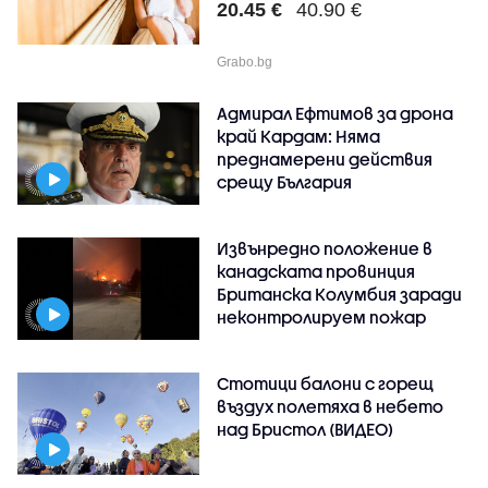
20.45 €
40.90 €
Grabo.bg
Адмирал Ефтимов за дрона
край Кардам: Няма
преднамерени действия
срещу България
Извънредно положение в
канадската провинция
Британска Колумбия заради
неконтролируем пожар
Стотици балони с горещ
въздух полетяха в небето
над Бристол (ВИДЕО)