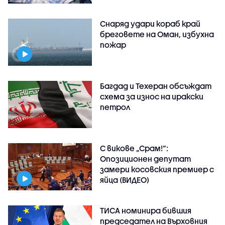
Снаряд удари кораб край
бреговете на Оман, избухна
пожар
Багдад и Техеран обсъждат
схема за износ на иракски
петрол
С викове „Срам!“:
Опозиционен депутат
замери косовския премиер с
яйца (ВИДЕО)
ТИСА номинира бившия
председател на Върховния