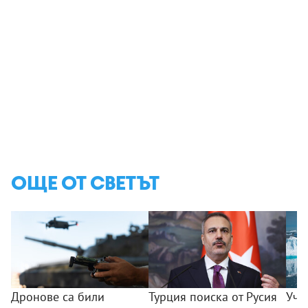
ОЩЕ ОТ СВЕТЪТ
Дронове са били
Турция поиска от Русия
Уче