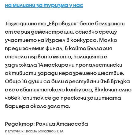
на милиони за туризма у нас
Тазгодишната „Евровизия“ беше белязана и
от серия демонстрации, основно срещу
участието на Израел в конкурса. Малко
преди големия финал, в който България
спечели първото място, полицията е
задържала 14 маскирани пропалестински
активисти заради неразрешено шествие.
Общо 16 души са били арестувани във връзка
със събитията около конкурса, включително
човек, опитал се да прескочи защитната
бариера около залата.
Редактор: Ралица Атанасова
Източник:
Васил Богданов, БТА