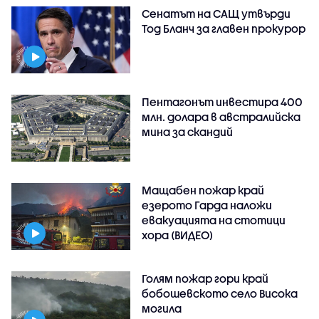
Сенатът на САЩ утвърди
Тод Бланч за главен прокурор
Пентагонът инвестира 400
млн. долара в австралийска
мина за скандий
Мащабен пожар край
езерото Гарда наложи
евакуацията на стотици
хора (ВИДЕО)
Голям пожар гори край
бобошевското село Висока
могила