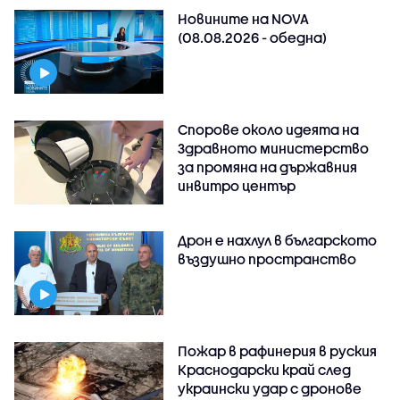
Новините на NOVA
(08.08.2026 - обедна)
Спорове около идеята на
Здравното министерство
за промяна на държавния
инвитро център
Дрон е нахлул в българското
въздушно пространство
Пожар в рафинерия в руския
Краснодарски край след
украински удар с дронове