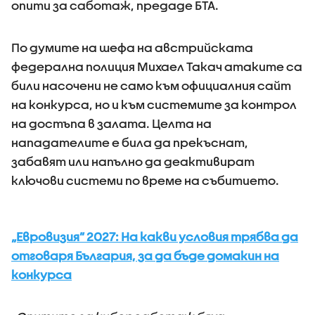
опити за саботаж, предаде БТА.
По думите на шефа на австрийската
федерална полиция Михаел Такач атаките са
били насочени не само към официалния сайт
на конкурса, но и към системите за контрол
на достъпа в залата. Целта на
нападателите е била да прекъснат,
забавят или напълно да деактивират
ключови системи по време на събитието.
„Евровизия” 2027: На какви условия трябва да
отговаря България, за да бъде домакин на
конкурса