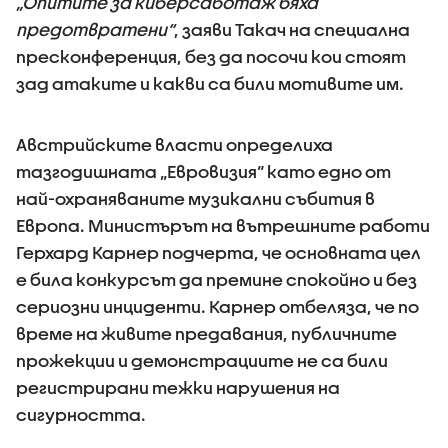
„Опитите за киберсаботаж бяха
предотвратени“
, заяви Такач на специална
пресконференция, без да посочи кои стоят
зад атаките и какви са били мотивите им.
Австрийските власти определиха
тазгодишната „Евровизия“ като едно от
най-охраняваните музикални събития в
Европа. Министърът на вътрешните работи
Герхард Карнер подчерта, че основната цел
е била конкурсът да премине спокойно и без
сериозни инциденти. Карнер отбеляза, че по
време на живите предавания, публичните
прожекции и демонстрациите не са били
регистрирани тежки нарушения на
сигурността.