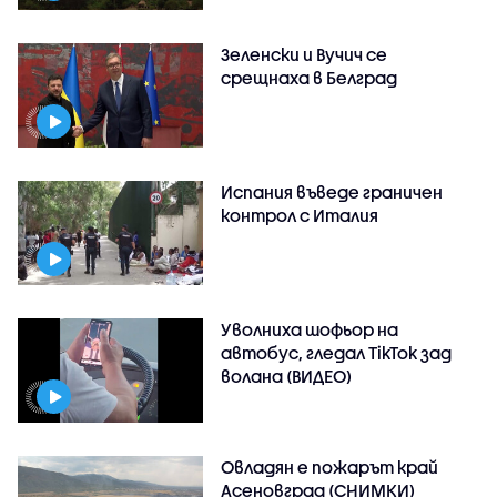
Зеленски и Вучич се
срещнаха в Белград
Испания въведе граничен
контрол с Италия
Уволниха шофьор на
автобус, гледал TikTok зад
волана (ВИДЕО)
Овладян е пожарът край
Асеновград (СНИМКИ)