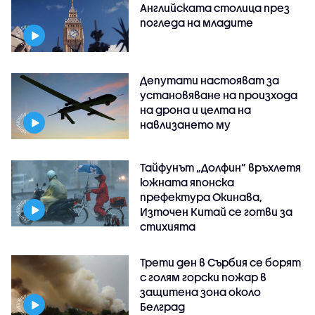
Английската столица през
погледа на младите
Депутати настояват за
установяване на произхода
на дрона и целта на
навлизането му
Тайфунът „Долфин” връхлетя
южната японска
префектура Окинава,
Източен Китай се готви за
стихията
Трети ден в Сърбия се борят
с голям горски пожар в
защитена зона около
Белград