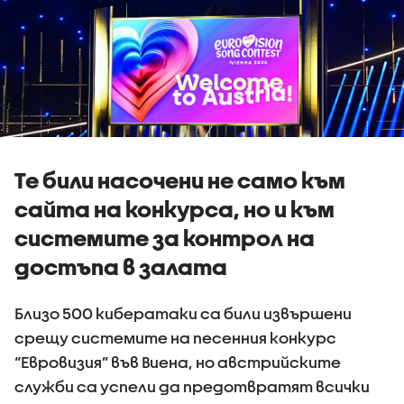
Те били насочени не само към
сайта на конкурса, но и към
системите за контрол на
достъпа в залата
Близо 500 кибератаки са били извършени
срещу системите на песенния конкурс
“Евровизия” във Виена, но австрийските
служби са успели да предотвратят всички