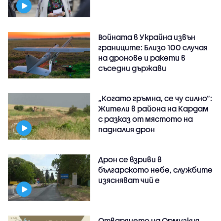
Войната в Украйна извън
границите: Близо 100 случая
на дронове и ракети в
съседни държави
„Когато гръмна, се чу силно“:
Жители в района на Кардам
с разказ от мястото на
падналия дрон
Дрон се взриви в
българското небе, службите
изясняват чий е
Отварянето на Ормузкия