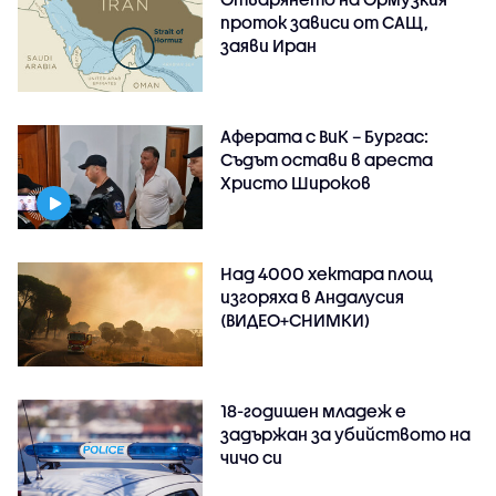
проток зависи от САЩ,
заяви Иран
Аферата с ВиК – Бургас:
Съдът остави в ареста
Христо Широков
Над 4000 хектара площ
изгоряха в Андалусия
(ВИДЕО+СНИМКИ)
18-годишен младеж е
задържан за убийството на
чичо си