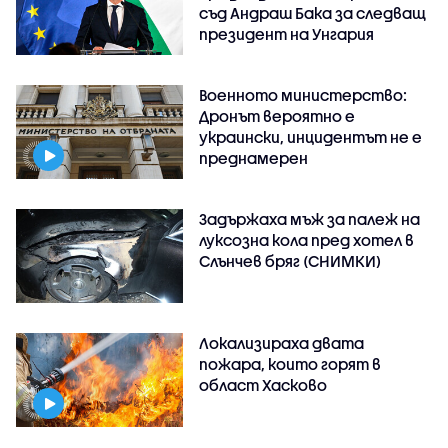
съд Андраш Бака за следващ
президент на Унгария
Военното министерство:
Дронът вероятно е
украински, инцидентът не е
преднамерен
Задържаха мъж за палеж на
луксозна кола пред хотел в
Слънчев бряг (СНИМКИ)
Локализираха двата
пожара, които горят в
област Хасково