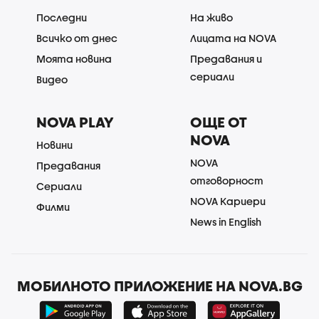
Последни
На живо
Всичко от днес
Лицата на NOVA
Моята новина
Предавания и
сериали
Видео
NOVA PLAY
ОЩЕ ОТ
NOVA
Новини
NOVA
Предавания
отговорност
Сериали
NOVA Кариери
Филми
News in English
МОБИЛНОТО ПРИЛОЖЕНИЕ НА NOVA.BG