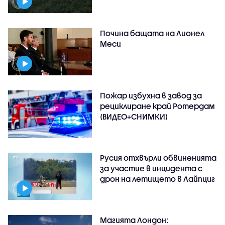
Почина бащата на Лионел
Меси
Пожар избухна в завод за
рециклиране край Ротердам
(ВИДЕО+СНИМКИ)
Русия отхвърли обвиненията
за участие в инцидента с
дрон на летището в Лайпциг
Магията Лондон: