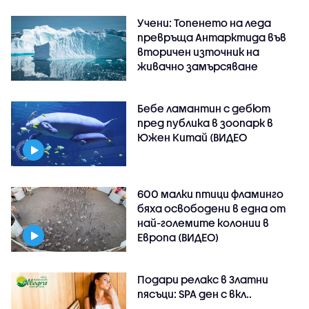
Учени: Топенето на леда
превръща Антарктида във
вторичен източник на
живачно замърсяване
Бебе ламантин с дебют
пред публика в зоопарк в
Южен Китай (ВИДЕО
600 малки птици фламинго
бяха освободени в една от
най-големите колонии в
Европа (ВИДЕО)
Подари релакс в Златни
пясъци: SPA ден с вкл..