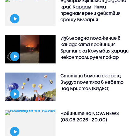
Адмирал Ефтимов за дрона
край Кардам: Няма
преднамерени действия
срещу България
Извънредно положение в
канадската провинция
Британска Колумбия заради
неконтролируем пожар
Стотици балони с горещ
въздух полетяха в небето
над Бристол (ВИДЕО)
Новините на NOVA NEWS
(08.08.2026 - 20:00)