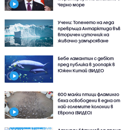
Черно море
Учени: Топенето на леда
превръща Антарктида във
вторичен източник на
живачно замърсяване
Бебе ламантин с дебют
пред публика в зоопарк в
Южен Китай (ВИДЕО
600 малки птици фламинго
бяха освободени в една от
най-големите колонии в
Европа (ВИДЕО)