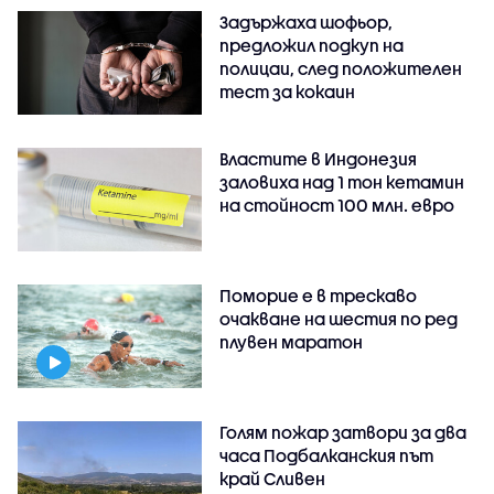
Задържаха шофьор,
предложил подкуп на
полицаи, след положителен
тест за кокаин
Властите в Индонезия
заловиха над 1 тон кетамин
на стойност 100 млн. евро
Поморие е в трескаво
очакване на шестия по ред
плувен маратон
Голям пожар затвори за два
часа Подбалканския път
край Сливен