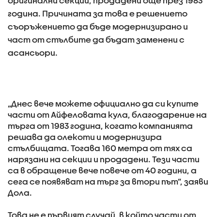
оригинални секции, продадени още през 1983
година. Причината за това е решението
съоръжението да бъде модернизирано и
част от стълбите да бъдат заменени с
асансьори.
„Днес вече можете официално да си купите
части от Айфеловата кула, благодарение на
търга от 1983 година, когато компанията
решава да олекоти и модернизира
стълбищата. Тогава 160 метра от тях са
нарязани на секции и продадени. Тези части
са в обращение вече повече от 40 години, а
сега се появяват на търг за втори път”, заяви
Дола.
Това не е първият случай, в който части от