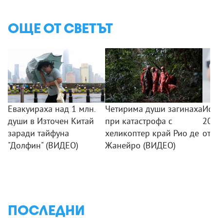
ОЩЕ ОТ СВЕТЪТ
Евакуираха над 1 млн.
Четирима души загинаха
Исп
души в Източен Китай
при катастрофа с
200
заради тайфуна
хеликоптер край Рио де
от 
"Долфин" (ВИДЕО)
Жанейро (ВИДЕО)
ПОСЛЕДНИ