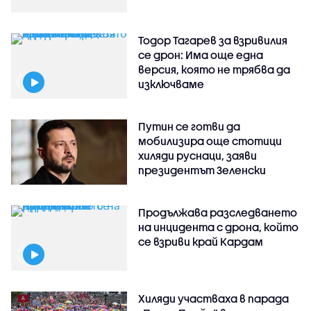
Тодор Тагарев за взривилия
се дрон: Има още една
версия, която не трябва да
изключваме
Путин се готви да
мобилизира още стотици
хиляди руснаци, заяви
президентът Зеленски
Продължава разследването
на инцидента с дрона, който
се взриви край Кардам
Хиляди участваха в парада