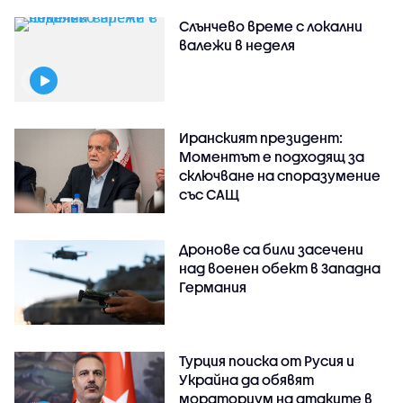
Слънчево време с локални
валежи в неделя
Иранският президент:
Моментът е подходящ за
сключване на споразумение
със САЩ
Дронове са били засечени
над военен обект в Западна
Германия
Турция поиска от Русия и
Украйна да обявят
мораториум на атаките в