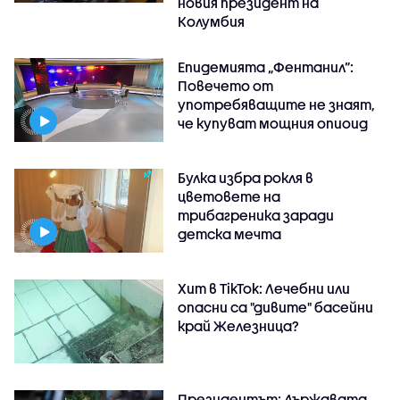
новия президент на
Колумбия
Епидемията „Фентанил”:
Повечето от
употребяващите не знаят,
че купуват мощния опиоид
Булка избра рокля в
цветовете на
трибагреника заради
детска мечта
Хит в TikTok: Лечебни или
опасни са "дивите" басейни
край Железница?
Президентът: Държавата