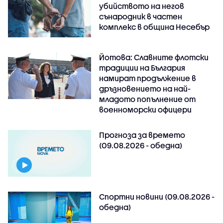
убийството на негов
сънародник в частен
комплекс в община Несебър
Йотова: Славните флотски
традиции на България
намират продължение в
дръзновението на най-
младото попълнение от
военноморски офицери
Прогноза за времето
(09.08.2026 - обедна)
Спортни новини (09.08.2026 -
обедна)