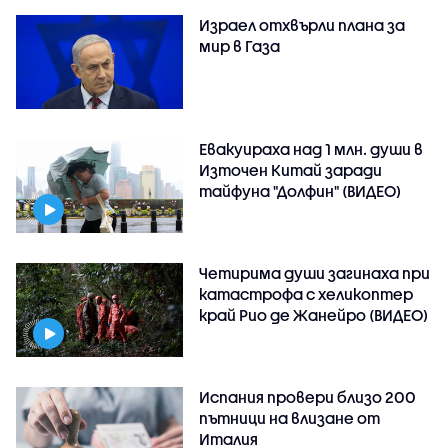
Израел отхвърли плана за
мир в Газа
Евакуираха над 1 млн. души в
Източен Китай заради
тайфуна "Долфин" (ВИДЕО)
Четирима души загинаха при
катастрофа с хеликоптер
край Рио де Жанейро (ВИДЕО)
Испания провери близо 200
пътници на влизане от
Италия