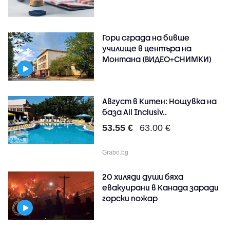
Гори сграда на бивше
училище в центъра на
Монтана (ВИДЕО+СНИМКИ)
Август в Китен: Нощувка на
база All Inclusiv..
53.55 €
63.00 €
Grabo.bg
20 хиляди души бяха
евакуирани в Канада заради
горски пожар