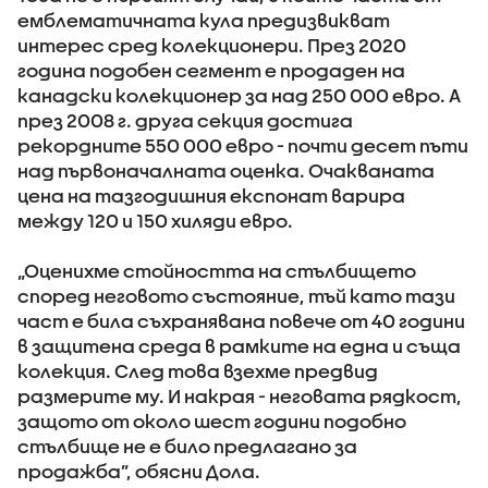
емблематичната кула предизвикват
интерес сред колекционери. През 2020
година подобен сегмент е продаден на
канадски колекционер за над 250 000 евро. А
през 2008 г. друга секция достига
рекордните 550 000 евро - почти десет пъти
над първоначалната оценка. Очакваната
цена на тазгодишния експонат варира
между 120 и 150 хиляди евро.
„Оценихме стойността на стълбището
според неговото състояние, тъй като тази
част е била съхранявана повече от 40 години
в защитена среда в рамките на една и съща
колекция. След това взехме предвид
размерите му. И накрая - неговата рядкост,
защото от около шест години подобно
стълбище не е било предлагано за
продажба”, обясни Дола.