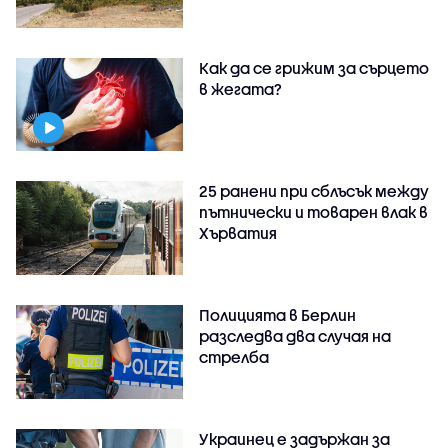
Как да се грижим за сърцето
в жегата?
25 ранени при сблъсък между
пътнически и товарен влак в
Хърватия
Полицията в Берлин
разследва два случая на
стрелба
Украинец е задържан за