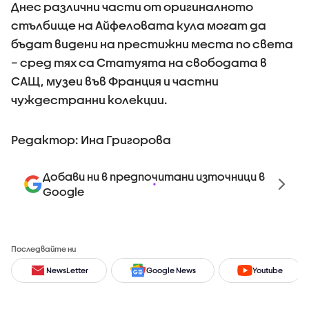
Днес различни части от оригиналното
стълбище на Айфеловата кула могат да
бъдат видени на престижни места по света
– сред тях са Статуята на свободата в
САЩ, музеи във Франция и частни
чуждестранни колекции.
Редактор: Ина Григорова
Добави ни в предпочитани източници в
Google
Последвайте ни
NewsLetter
Google News
Youtube