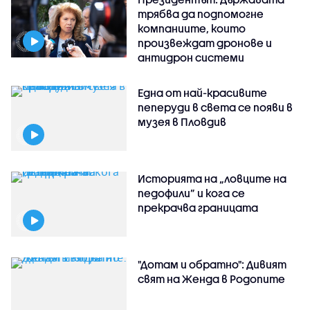
трябва да подпомогне
компаниите, които
произвеждат дронове и
антидрон системи
Една от най-красивите
пеперуди в света се появи в
музея в Пловдив
Историята на „ловците на
педофили” и кога се
прекрачва границата
"Дотам и обратно": Дивият
свят на Женда в Родопите