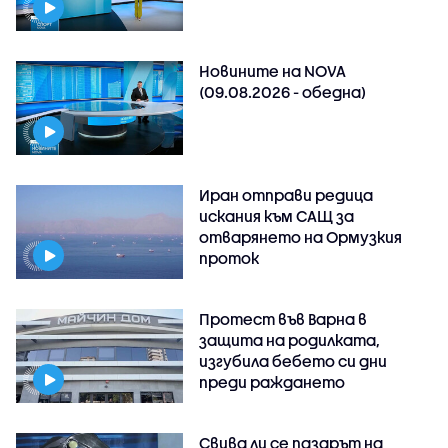
Новините на NOVA
(09.08.2026 - обедна)
Иран отправи редица
искания към САЩ за
отварянето на Ормузкия
проток
Протест във Варна в
защита на родилката,
изгубила бебето си дни
преди раждането
Свива ли се пазарът на