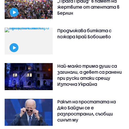
„Прага Прайд“ в памет на
жертвите от атентата в
Берлин
Продължава битката с
пожара край Бобошево
Най-малко трима души са
загинали, а девет са ранени
при руски атаки срещу
Източна Украйна
Ракът на простатата на
Джо Байдън се е
разпространил, съобщи
синът му