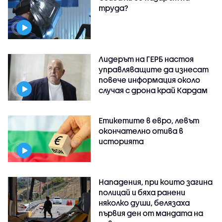
труда?
Лидерът на ГЕРБ настоя
управляващите да изнесат
повече информация около
случая с дрона край Кардам
Етикетите в евро, левът
окончателно отива в
историята
Нападения, при които загина
полицай и бяха ранени
няколко души, белязаха
първия ден от мандата на