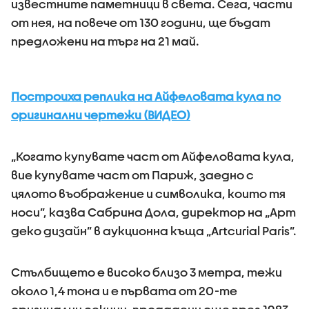
известните паметници в света. Сега, части
от нея, на повече от 130 години, ще бъдат
предложени на търг на 21 май.
Построиха реплика на Айфеловата кула по
оригинални чертежи (ВИДЕО)
„Когато купувате част от Айфеловата кула,
вие купувате част от Париж, заедно с
цялото въображение и символика, които тя
носи”, казва Сабрина Дола, директор на „Арт
деко дизайн” в аукционна къща „Artcurial Paris”.
Стълбището е високо близо 3 метра, тежи
около 1,4 тона и е първата от 20-те