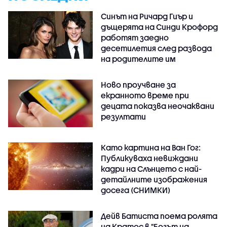
Синът на Ричард Гиър и
дъщерята на Синди Крофорд
работят заедно
десетилетия след развода
на родителите им
Ново проучване за
екранното време при
децата показва неочаквани
резултати
Като картина на Ван Гог:
Публикуваха невиждани
кадри на Слънцето с най-
детайлните изображения
досега (СНИМКИ)
Дейв Батиста поема ролята
на Кратос в "Богът на