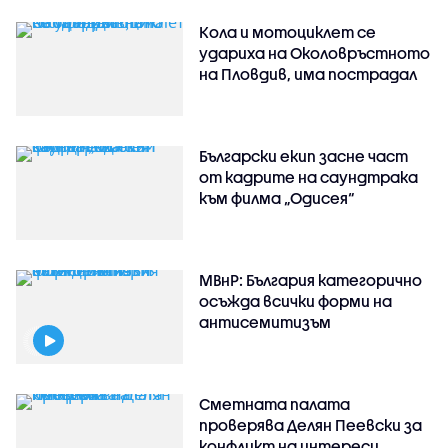
Кола и мотоциклет се
удариха на Околовръстното
на Пловдив, има пострадал
Български екип засне част
от кадрите на саундтрака
към филма „Одисея“
МВнР: България категорично
осъжда всички форми на
антисемитизъм
Сметната палата
проверява Делян Пеевски за
конфликт на интереси