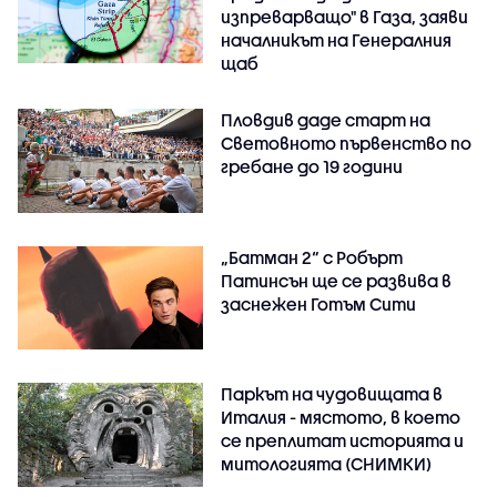
изпреварващо" в Газа, заяви
началникът на Генералния
щаб
Пловдив даде старт на
Световното първенство по
гребане до 19 години
„Батман 2“ с Робърт
Патинсън ще се развива в
заснежен Готъм Сити
Паркът на чудовищата в
Италия - мястото, в което
се преплитат историята и
митологията (СНИМКИ)