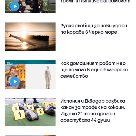
Тръмп и пътнически самолет
Русия съобщи за нови удари
по кораби в Черно море
Как домашният робот Нео
ще помага в едно българско
семейство
Испания и Еквадор разбиха
канал за трафик на кокаин.
Иззеха 21 тона дрога и
арестуваха 44 души