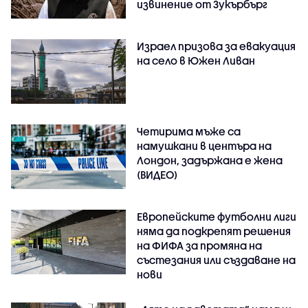
извинение от Зукърбърг
Израел призова за евакуация
на село в Южен Ливан
Четирима мъже са
намушкани в центъра на
Лондон, задържана е жена
(ВИДЕО)
Европейските футболни лиги
няма да подкрепят решения
на ФИФА за промяна на
състезания или създаване на
нови