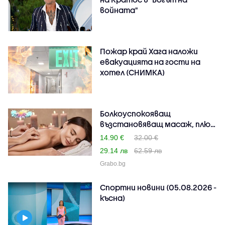
войната"
Пожар край Хага наложи
евакуацията на гости на
хотел (СНИМКА)
Болкоуспокояващ
възстановяващ масаж, плюс
ре..
14.90 €
32.00 €
29.14 лв
62.59 лв
Grabo.bg
Спортни новини (05.08.2026 -
късна)