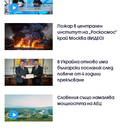
Пожар в централен
институт на „Роскосмос“
край Москва (ВИДЕО)
В Украйна отново има
български посланик след
повече от 4 години
прекъсване
Словения също намалява
мощността на АЕЦ