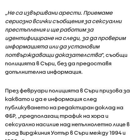
„
Не са извършвани арести. Приемаме
сериозно всички съобщения за сексуални
престъпления и ще работим за
идентифициране на следи, за да проверим
информацията или да установим
потвърждаващи доказателства
“, съобщи
полицията в Съри, без да предоставя
допълнителна информация.
През февруари полицията в Съри призова за
каквато и да е информация след
публикуването на редактиран доклад на
ФБР, „предполагащ трафик на хора и
сексуално насилие над непълнолетно лице в
град Вирджиния Уотър в Съри между 1994 и