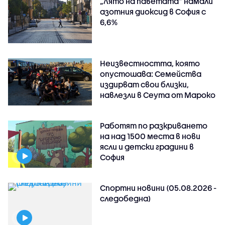
„Лято на паветата“ намали
азотния диоксид в София с
6,6%
Неизвестността, която
опустошава: Семейства
издирват свои близки,
навлезли в Сеута от Мароко
Работят по разкриването
на над 1500 места в нови
ясли и детски градини в
София
Спортни новини (05.08.2026 -
следобедна)