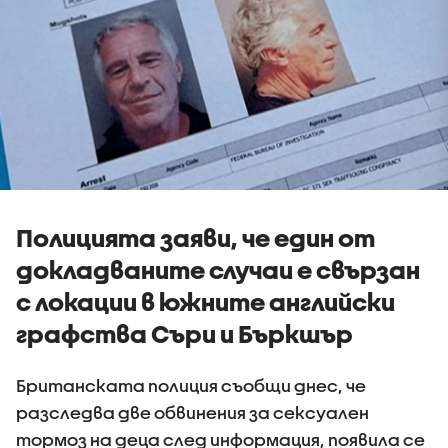
Полицията заяви, че един от
докладваните случаи е свързан
с локации в южните английски
графства Съри и Бъркшър
Британската полиция съобщи днес, че
разследва две обвинения за сексуален
тормоз на деца след информация, появила се