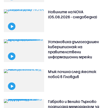
Новините на NOVA
(05.08.2026 - следобедна)
Установиха дългогодишен
кибершпионаж на
правителствени
информационни мрежи
Мъж почина след жесток
побой в Пловдив
Габрово и Велико Търново
подписаха меморандум за