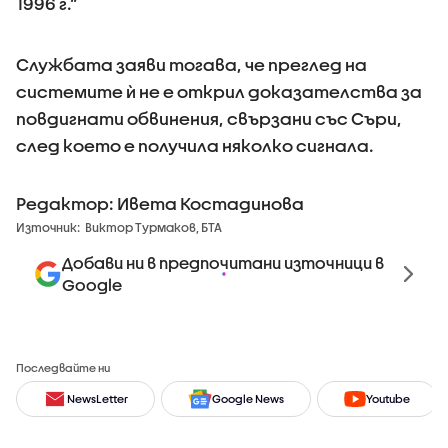
1996 г.“
Службата заяви тогава, че преглед на
системите ѝ не е открил доказателства за
повдигнати обвинения, свързани със Съри,
след което е получила няколко сигнала.
Редактор: Ивета Костадинова
Източник:
Виктор Турмаков, БТА
Добави ни в предпочитани източници в
Google
Последвайте ни
NewsLetter
Google News
Youtube