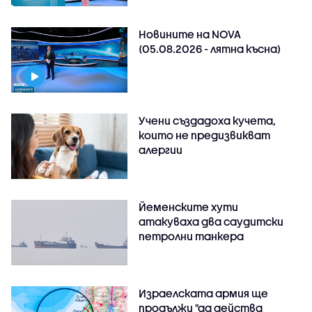
Новините на NOVA
(05.08.2026 - лятна късна)
Учени създадоха кучета,
които не предизвикват
алергии
Йеменските хути
атакуваха два саудитски
петролни танкера
Израелската армия ще
продължи "да действа