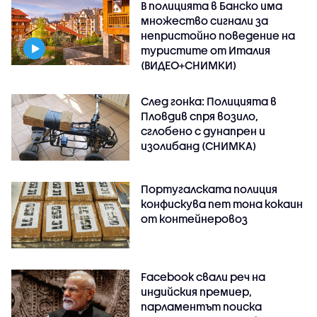
В полицията в Банско има
множество сигнали за
непристойно поведение на
туристите от Италия
(ВИДЕО+СНИМКИ)
След гонка: Полицията в
Пловдив спря возило,
сглобено с дунапрен и
изолибанд (СНИМКА)
Португалската полиция
конфискува пет тона кокаин
от контейнеровоз
Facebook свали реч на
индийския премиер,
парламентът поиска