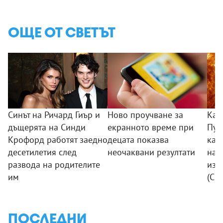
ОЩЕ ОТ СВЕТЪТ
Синът на Ричард Гиър и
Ново проучване за
Кат
дъщерята на Синди
екранното време при
Пуб
Крофорд работят заедно
децата показва
кад
десетилетия след
неочаквани резултати
най
развода на родителите
изо
им
(СН
ПОСЛЕДНИ