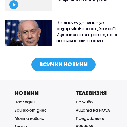
Нетаняху за плана за
разоръжаване на „Хамас“:
Изпратиха ни проект, но не
се съгласихме с него
ВСИЧКИ НОВИНИ
НОВИНИ
ТЕЛЕВИЗИЯ
Последни
На живо
Всичко от днес
Лицата на NOVA
Моята новина
Предавания и
сериали
Видео