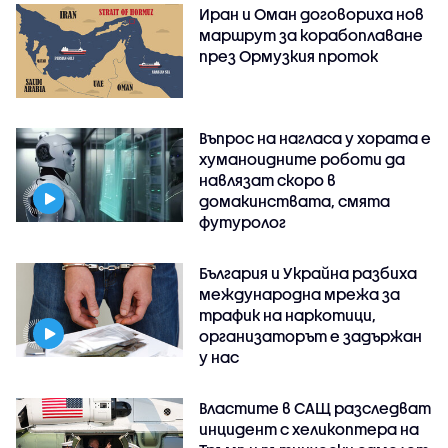
Иран и Оман договориха нов
маршрут за корабоплаване
през Ормузкия проток
Въпрос на нагласа у хората е
хуманоидните роботи да
навлязат скоро в
домакинствата, смята
футуролог
България и Украйна разбиха
международна мрежа за
трафик на наркотици,
организаторът е задържан
у нас
Властите в САЩ разследват
инцидент с хеликоптера на