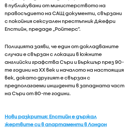
в публикувани от министерството на
правосъдието на САЩ документи, свързани
с покойния сексуален престъпник Джефри
Епстийн, предаде „Ройтерс“.
Полицията заяви, че един от докладваните
случаи е свързан с локации в южните
английски графства Съри и Бъркшър през 90-
те години на ХХ век и началото на настоящия
век, докато другият е свързан с
предполагаеми инциденти в западната част
на Съри от 80-те години.
Нови разкрития: Епстийн е държал
жертвите си в апартаменти в Лондон