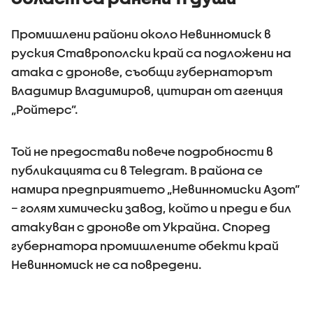
Промишлени райони около Невинномиск в
руския Ставрополски край са подложени на
атака с дронове, съобщи губернаторът
Владимир Владимиров, цитиран от агенция
„Ройтерс”.
Той не предостави повече подробности в
публикацията си в Telegram. В района се
намира предприятието „Невинномиски Азот”
– голям химически завод, който и преди е бил
атакуван с дронове от Украйна. Според
губернатора промишлените обекти край
Невинномиск не са повредени.