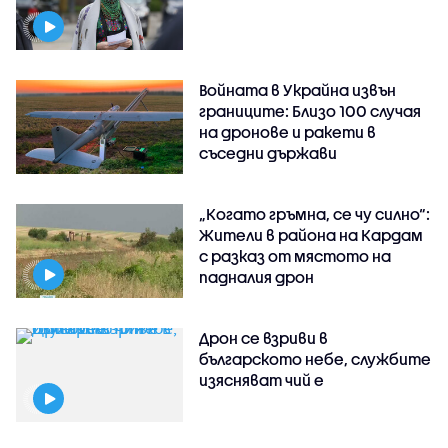
Войната в Украйна извън
границите: Близо 100 случая
на дронове и ракети в
съседни държави
„Когато гръмна, се чу силно“:
Жители в района на Кардам
с разказ от мястото на
падналия дрон
Дрон се взриви в
българското небе, службите
изясняват чий е