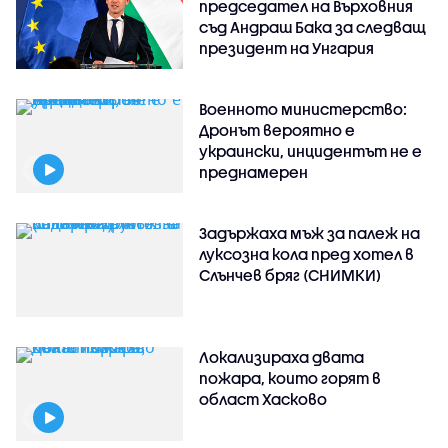
председател на Върховния
съд Андраш Бака за следващ
президент на Унгария
Военното министерство:
Дронът вероятно е
украински, инцидентът не е
преднамерен
Задържаха мъж за палеж на
луксозна кола пред хотел в
Слънчев бряг (СНИМКИ)
Локализираха двата
пожара, които горят в
област Хасково