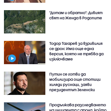
"Дотам и обратно": Дивият
свят на Женда в Родопите
Тодор Тагарев за взривилия
се дрон: Има още една
версия, която не трябва да
изключваме
Путин се готви да
мобилизира още стотици
хиляди руснаци, заяви
президентът Зеленски
Продължава разследването
на инцидента с дрона, който