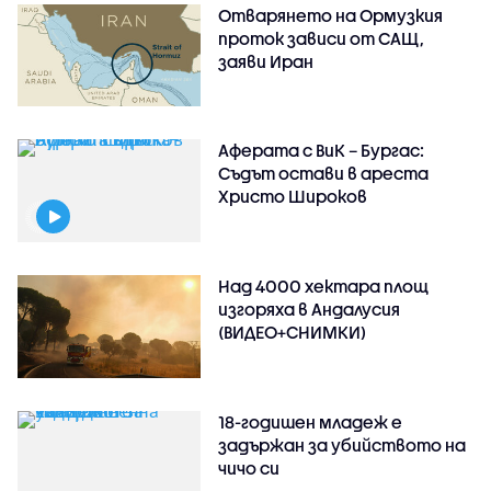
Отварянето на Ормузкия
проток зависи от САЩ,
заяви Иран
Аферата с ВиК – Бургас:
Съдът остави в ареста
Христо Широков
Над 4000 хектара площ
изгоряха в Андалусия
(ВИДЕО+СНИМКИ)
18-годишен младеж е
задържан за убийството на
чичо си