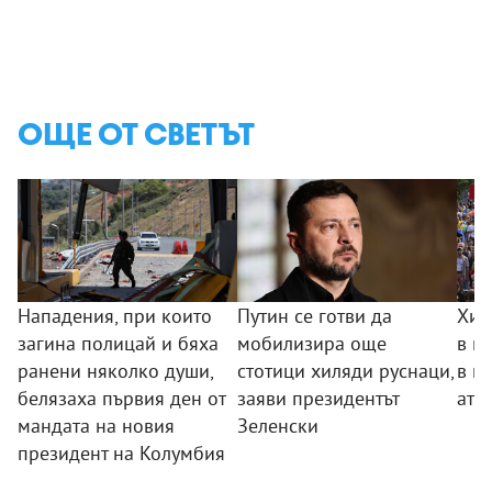
ОЩЕ ОТ СВЕТЪТ
Нападения, при които
Путин се готви да
Хил
загина полицай и бяха
мобилизира още
в п
ранени няколко души,
стотици хиляди руснаци,
в п
белязаха първия ден от
заяви президентът
ате
мандата на новия
Зеленски
президент на Колумбия