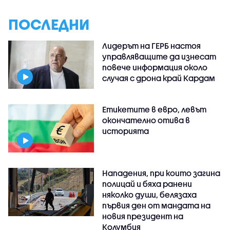
ПОСЛЕДНИ
Лидерът на ГЕРБ настоя
управляващите да изнесат
повече информация около
случая с дрона край Кардам
Етикетите в евро, левът
окончателно отива в
историята
Нападения, при които загина
полицай и бяха ранени
няколко души, белязаха
първия ден от мандата на
новия президент на
Колумбия