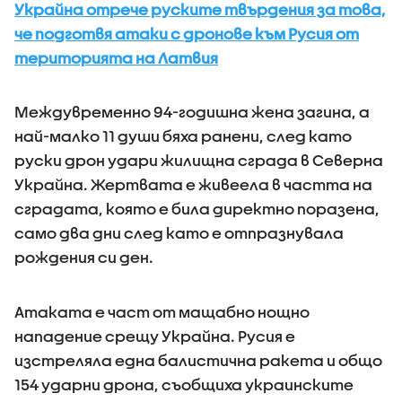
Украйна отрече руските твърдения за това,
че подготвя атаки с дронове към Русия от
територията на Латвия
Междувременно 94-годишна жена загина, а
най-малко 11 души бяха ранени, след като
руски дрон удари жилищна сграда в Северна
Украйна. Жертвата е живеела в частта на
сградата, която е била директно поразена,
само два дни след като е отпразнувала
рождения си ден.
Атаката е част от мащабно нощно
нападение срещу Украйна. Русия е
изстреляла една балистична ракета и общо
154 ударни дрона, съобщиха украинските