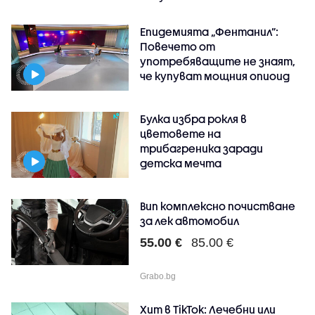
Епидемията „Фентанил”:
Повечето от
употребяващите не знаят,
че купуват мощния опиоид
Булка избра рокля в
цветовете на
трибагреника заради
детска мечта
Вип комплексно почистване
за лек автомобил
55.00 €
85.00 €
Grabo.bg
Хит в TikTok: Лечебни или