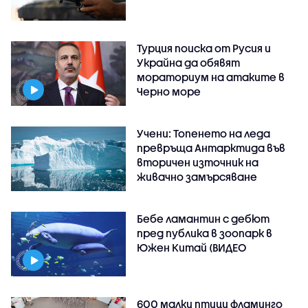
Турция поиска от Русия и
Украйна да обявят
мораториум на атаките в
Черно море
Учени: Топенето на леда
превръща Антарктида във
вторичен източник на
живачно замърсяване
Бебе ламантин с дебют
пред публика в зоопарк в
Южен Китай (ВИДЕО
600 малки птици фламинго