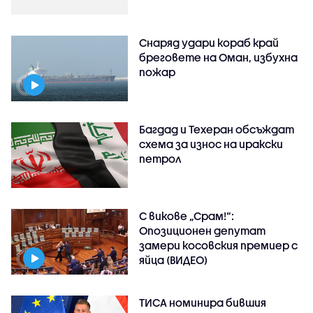
Снаряд удари кораб край
бреговете на Оман, избухна
пожар
Багдад и Техеран обсъждат
схема за износ на иракски
петрол
С викове „Срам!“:
Опозиционен депутат
замери косовския премиер с
яйца (ВИДЕО)
ТИСА номинира бившия