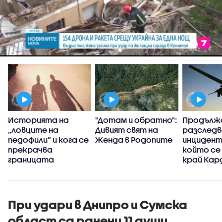
Историята на
"Дотам и обратно":
Продълж
„ловците на
Дивият свят на
разследв
педофили” и кога се
Женда в Родопите
инцидент
прекрачва
който се
границата
край Кар
При удари в Днипро и Сумска
област са ранени 11 души