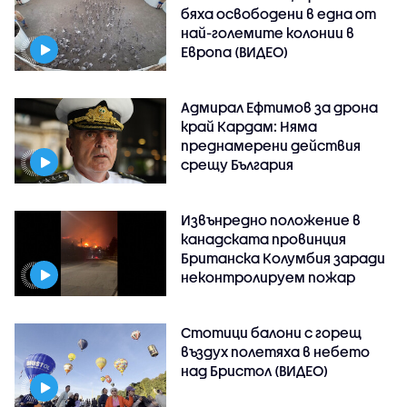
бяха освободени в една от
най-големите колонии в
Европа (ВИДЕО)
Адмирал Ефтимов за дрона
край Кардам: Няма
преднамерени действия
срещу България
Извънредно положение в
канадската провинция
Британска Колумбия заради
неконтролируем пожар
Стотици балони с горещ
въздух полетяха в небето
над Бристол (ВИДЕО)