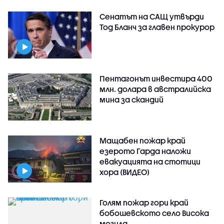
Сенатът на САЩ утвърди
Тод Бланч за главен прокурор
Пентагонът инвестира 400
млн. долара в австралийска
мина за скандий
Мащабен пожар край
езерото Гарда наложи
евакуацията на стотици
хора (ВИДЕО)
Голям пожар гори край
бобошевското село Висока
могила