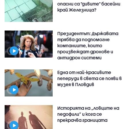
опасни са "дивите" басейни
край Железница?
Президентът: Държавата
трябва да подпомогне
компаниите, които
произвеждат дронове и
антидрон системи
Една от най-красивите
пеперуди в света се появи в
музея в Пловдив
Историята на „ловците на
педофили” и кога се
прекрачва границата