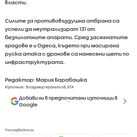
власти.
Силите за противовъздушна отбрана са
успели да неутрализират 131 от
безпилотните апарати. Сред засегнатите
градове е и Одеса, където при масирана
руска атака с дронове са нанесени щети по
инфраструктурата.
Редактор: Мария Барабашка
Източник:
Владимир Арангелов, БТА
Добави ни в предпочитани източници в
Google
Последвайте ни