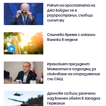
Ракът на простатата на
Джо Байдън се е
разпространил, съобщи
синът му
Слънчево време с локални
валежи в неделя
Иранският президент:
Моментът е подходящ за
сключване на споразумение
със САЩ
Дронове са били засечени
над военен обект в Западна
Германия