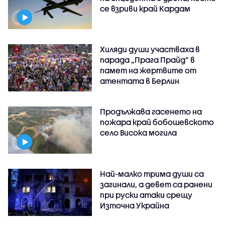
се взриви край Кардам
Хиляди души участваха в
парада „Прага Прайд“ в
памет на жертвите от
атентата в Берлин
Продължава гасенето на
пожара край бобошевското
село Висока могила
Най-малко трима души са
загинали, а девет са ранени
при руски атаки срещу
Източна Украйна