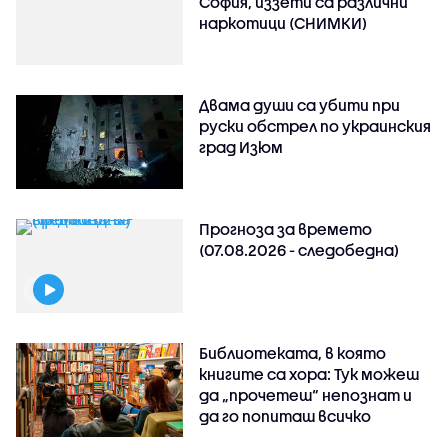
София, иззети са различни
наркотици (СНИМКИ)
Двама души са убити при
руски обстрeл по украинския
град Изюм
Прогноза за времето
(07.08.2026 - следобедна)
Библиотеката, в която
книгите са хора: Тук можеш
да „прочетеш“ непознат и
да го попиташ всичко