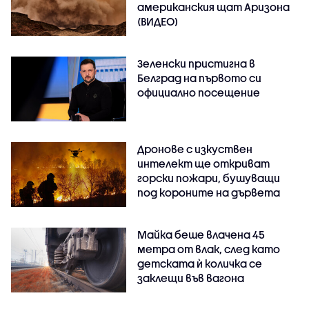
американския щат Аризона
(ВИДЕО)
Зеленски пристигна в
Белград на първото си
официално посещение
Дронове с изкуствен
интелект ще откриват
горски пожари, бушуващи
под короните на дървета
Майка беше влачена 45
метра от влак, след като
детската ѝ количка се
заклещи във вагона