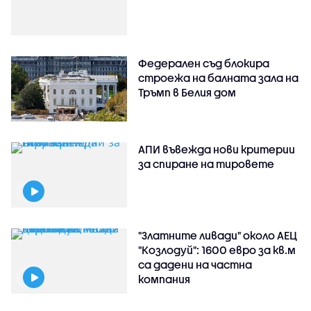
Федерален съд блокира
строежа на балната зала на
Тръмп в Белия дом
АПИ въвежда нови критерии
за спиране на тировете
"Златните ливади" около АЕЦ
"Козлодуй": 1600 евро за кв.м
са дадени на частна
компания