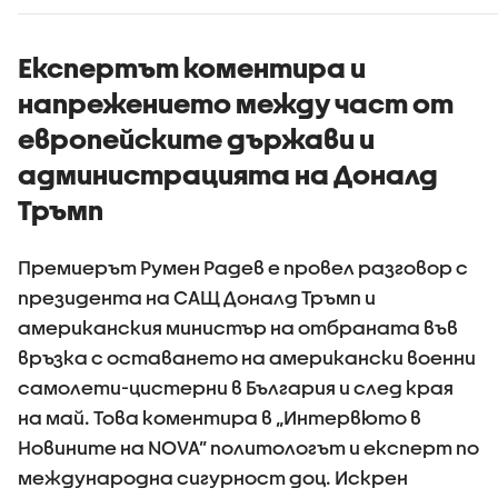
камиони
Експертът коментира и
напрежението между част от
европейските държави и
администрацията на Доналд
Тръмп
Премиерът Румен Радев е провел разговор с
президента на САЩ Доналд Тръмп и
американския министър на отбраната във
връзка с оставането на американски военни
самолети-цистерни в България и след края
на май. Това коментира в „Интервюто в
Новините на NOVA” политологът и експерт по
международна сигурност доц. Искрен