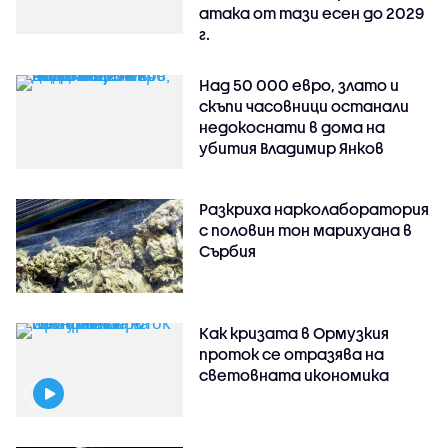
атака от тази есен до 2029
г.
Над 50 000 евро, злато и
скъпи часовници останали
недокоснати в дома на
убития Владимир Янков
Разкриха нарколаборатория
с половин тон марихуана в
Сърбия
Как кризата в Ормузкия
проток се отразява на
световната икономика