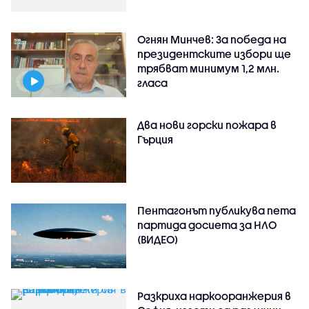
Огнян Минчев: За победа на
президентските избори ще
трябват минимум 1,2 млн.
гласа
Два нови горски пожара в
Гърция
Пентагонът публикува пета
партида досиета за НЛО
(ВИДЕО)
Разкриха наркооранжерия в