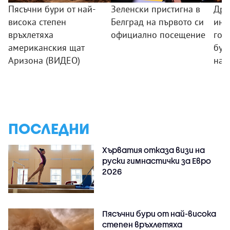
Пясъчни бури от най-
Зеленски пристигна в
Дро
висока степен
Белград на първото си
инт
връхлетяха
официално посещение
гор
американския щат
буш
Аризона (ВИДЕО)
на 
ПОСЛЕДНИ
Хърватия отказа визи на
руски гимнастички за Евро
2026
Пясъчни бури от най-висока
степен връхлетяха