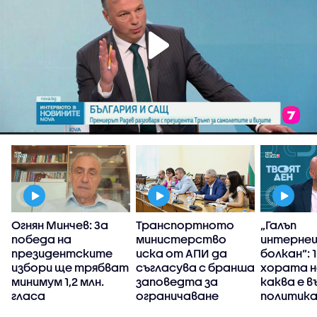
Огнян Минчев: За
Транспортното
„Галъп
победа на
министерство
интерне
президентските
иска от АПИ да
болкан“: 
избори ще трябват
съгласува с бранша
хората н
минимум 1,2 млн.
заповедта за
каква е 
гласа
ограничаване
политика
движението на
България