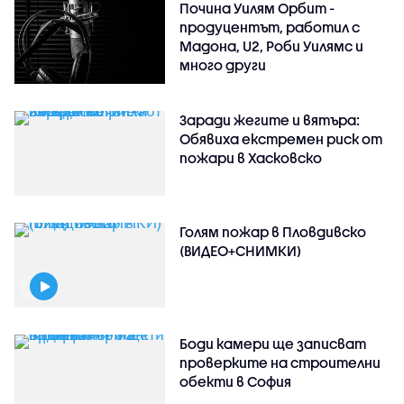
Почина Уилям Орбит -
продуцентът, работил с
Мадона, U2, Роби Уилямс и
много други
Заради жегите и вятъра:
Обявиха екстремен риск от
пожари в Хасковско
Голям пожар в Пловдивско
(ВИДЕО+СНИМКИ)
Боди камери ще записват
проверките на строителни
обекти в София