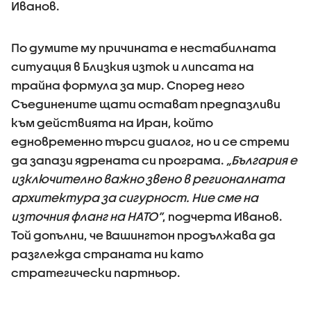
Иванов.
По думите му причината е нестабилната
ситуация в Близкия изток и липсата на
трайна формула за мир. Според него
Съединените щати остават предпазливи
към действията на Иран, който
едновременно търси диалог, но и се стреми
да запази ядрената си програма.
„България е
изключително важно звено в регионалната
архитектура за сигурност. Ние сме на
източния фланг на НАТО”
, подчерта Иванов.
Той допълни, че Вашингтон продължава да
разглежда страната ни като
стратегически партньор.