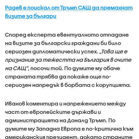
Радев е поискал от Тръмп САЩ да премахнат
визите за българи
Според експерта евентуалното отпадане
на визите за български граждани би било
сериозен дипломатически успех.
„Това ще е
признание за тежестта на България в очите
на САЩ”
, посочи той. По думите му обаче
страната трябва да покаже още по-
сериозен напредък в борбата с корупцията.
Иванов коментира и напрежението между
част от европейските държави и
администрацията на Доналд Тръмп. По
думите му Западна Европа е по-критична към
американския президент, докато страните