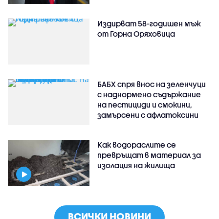
Издирват 58-годишен мъж
от Горна Оряховица
БАБХ спря внос на зеленчуци
с наднормено съдържание
на пестициди и смокини,
замърсени с афлатоксини
Как водораслите се
превръщат в материал за
изолация на жилища
ВСИЧКИ НОВИНИ