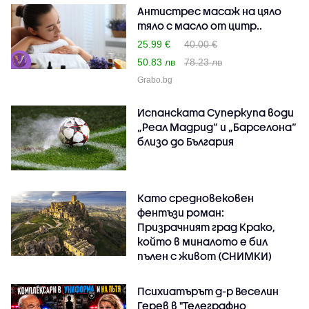
Антистрес масаж на цяло
тяло с масло от цитр..
25.99 €
40.00 €
50.83 лв
78.23 лв
Grabo.bg
Испанската Суперкупа води
„Реал Мадрид“ и „Барселона“
близо до България
Като средновековен
фентъзи роман:
Призрачният град Крако,
който в миналото е бил
пълен с живот (СНИМКИ)
Психиатърът д-р Веселин
Герев в "Телеграфно