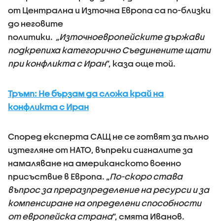
от Централна и Източна Европа са по-близки
до неговите
политики.
„Източноевропейските държави
подкрепиха категорично Съединените щати
при конфликта с Иран
”, каза още той.
Тръмп: Не бързам да сложа край на
конфликта с Иран
Според експерта САЩ не се готвят за пълно
изтегляне от НАТО, въпреки сигналите за
намаляване на американското военно
присъствие в Европа. „
По-скоро става
въпрос за преразпределение на ресурси и за
компенсиране на определени способности
от европейска страна
”, смята Иванов.