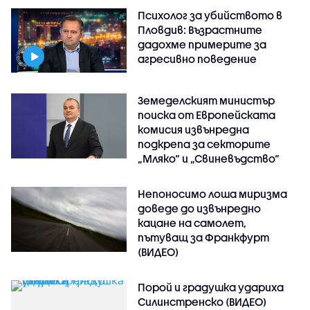
Психолог за убийството в
Пловдив: Възрастните
дадохме примерите за
агресивно поведение
Земеделският министър
поиска от Европейската
комисия извънредна
подкрепа за секторите
„Мляко“ и „Свиневъдство“
Непоносимо лоша миризма
доведе до извънредно
кацане на самолет,
пътуващ за Франкфурт
(ВИДЕО)
Порой и градушка удариха
Силинстренско (ВИДЕО)