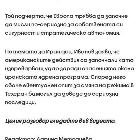
Той подчерта, че Европа трябва да започне
да мисли по-сериозно за собствената си
сигурност и стратегическа автономия.
По темата за Иран доц. Иванов заяви, че
американските действия са започнали като
изпреварващ удар заради опасенията около
иранската ядрена програма. Според него
обаче евентуален опит за смяна на режима в
Техеран би могъл да доведе до сериозни
последици.
Целия разговор гледайте във видеото.
Редактор: Дарина Методиева