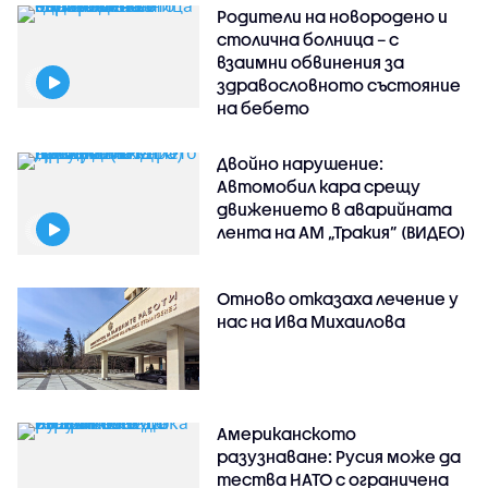
Родители на новородено и
столична болница – с
взаимни обвинения за
здравословното състояние
на бебето
Двойно нарушение:
Автомобил кара срещу
движението в аварийната
лента на АМ „Тракия” (ВИДЕО)
Отново отказаха лечение у
нас на Ива Михаилова
Американското
разузнаване: Русия може да
тества НАТО с ограничена