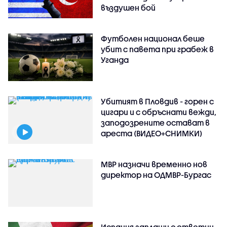
въздушен бой
Футболен национал беше
убит с павета при грабеж в
Уганда
Убитият в Пловдив - горен с
цигари и с обръснати вежди,
заподозрените остават в
ареста (ВИДЕО+СНИМКИ)
МВР назначи временно нов
директор на ОДМВР-Бургас