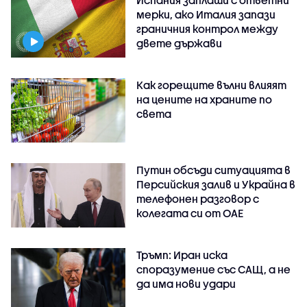
Испания заплаши с ответни
мерки, ако Италия запази
граничния контрол между
двете държави
Как горещите вълни влияят
на цените на храните по
света
Путин обсъди ситуацията в
Персийския залив и Украйна в
телефонен разговор с
колегата си от ОАЕ
Тръмп: Иран иска
споразумение със САЩ, а не
да има нови удари