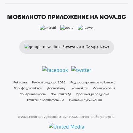
МОБИЛНОТО ПРИЛОЖЕНИЕ НА NOVA.BG
Четете ни в Google News
Реклама
Реклама избори 2026
Разпространение на канали
Тарифа за откъси
Доставчици
Контакти
Общи условия
Поверителност
Политика ЛД
Правила за ползване
Етика и съответствие
Платени публикации
© 2026 Нова Броудкастинг Груп ЕООД. Всички права запазени.