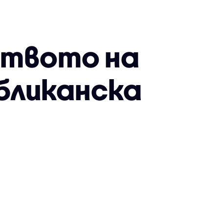
ството на
бликанска