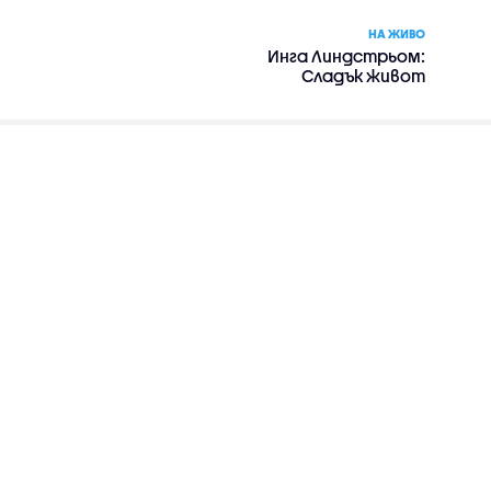
НА ЖИВО
Инга Линдстрьом:
Сладък живот