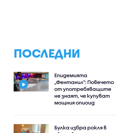
ПОСЛЕДНИ
Епидемията
„Фентанил”: Повечето
от употребяващите
не знаят, че купуват
мощния опиоид
Булка избра рокля в