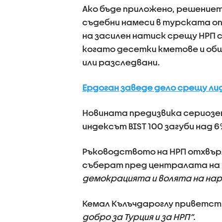
Ако бъде приложено, решение
съдебни намеси в турската опо
на засилен натиск срещу НРП сл
когато десетки кметове и об
или разследвани.
Ердоган заведе дело срещу л
Новината предизвика сериозе
индексът BIST 100 загуби над 6
Ръководството на НРП отхвър
съберат пред централата на 
демокрацията и волята на на
Кемал Кълъчдароглу приветст
добро за Турция и за НРП“
.