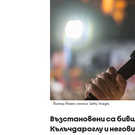
Йозгюр Йозел, снимка: Getty Images
Възстановени са бив
Кълъчдароглу и негови