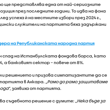
то ще представлява една от най-сериозните
зиция през последните години. То идва на фона
ед успеха ѝ на местните избори през 2024 г.,
щински служители на партията бяха задържани
идера на Републиканската народна партия
н спад на Истанбулската фондова борса, като
%, а банковият сектор – повече от 8%.
ли решението и призова симпатизантите да се
партията в Анкара. „
Рамо до рамо защитаваме
рода
“, заявиха от партията.
ва съдебното решение с думите: „
Нека бъде за