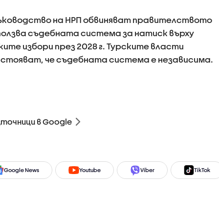
ъководство на НРП обвиняват правителството
зползва съдебната система за натиск върху
ите избори през 2028 г. Турските власти
астояват, че съдебната система е независима.
зточници в Google
Google News
Youtube
Viber
TikTok