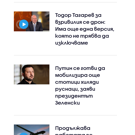
Тодор Тагарев за
взривилия се дрон:
Има още една версия,
която не трябва да
изключваме
Путин се готви да
мобилизира още
стотици хиляди
руснаци, заяви
президентът
Зеленски
Instagram
Facebook
Продължава
работата по