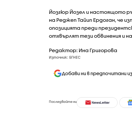
Йозгюр Йозел и настоящото р
на Реджеп Тайип Ердоган, че и
опозицията преди президентск
отхвърлят тези обвинения и н
Редактор: Ина Григорова
Източник:
БГНЕС
Добави ни в предпочитани и
Последвайте ни
NewsLetter