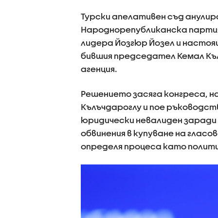
Турски апелативен съд анулир
Народнорепубликанска партия 
лидера Йозгюр Йозел и насто
бившия председател Кемал Къл
агенция.
Решението засяга конгреса, на
Кълъчдароглу и пое ръководст
юридически невалиден заради
обвинения в купуване на гласо
определя процеса като полити