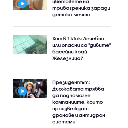
цветовете на
трибагреника заради
детска мечта
Хит в TikTok: Лечебни
или опасни са "дивите"
басейни край
Железница?
Президентът:
Държавата трябва
да подпомогне
компаниите, които
произвеждат
дронове и антидрон
системи