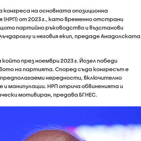
а конгреса на основната опозиционна
(НРП) от 2023 г., като временно отстрани
ящото партийно ръководство и възстанови
ъчдароглу и неговия екип, предаде Анадолската
 който през ноември 2023 г. Йозел победи
вото на партията. Според съда конгресът е
 предполагаеми нередности, включително
ве и манипулации. НРП отрича обвиненията и
чески мотивиран, предава БГНЕС.