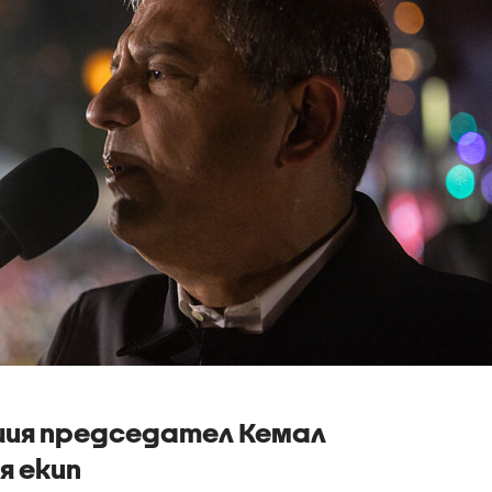
шия председател Кемал
я екип