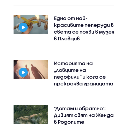
Една от най-
красивите пеперуди в
света се появи в музея
в Пловдив
Историята на
„ловците на
педофили” и кога се
прекрачва границата
"Дотам и обратно":
Дивият свят на Женда
в Родопите