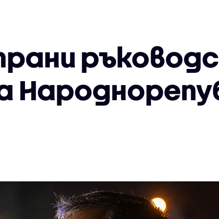
рани ръковод
 Народнорепу