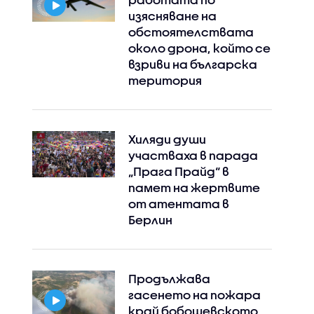
изясняване на
обстоятелствата
около дрона, който се
взриви на българска
територия
Хиляди души
участваха в парада
„Прага Прайд“ в
памет на жертвите
от атентата в
Берлин
Продължава
гасенето на пожара
край бобошевското