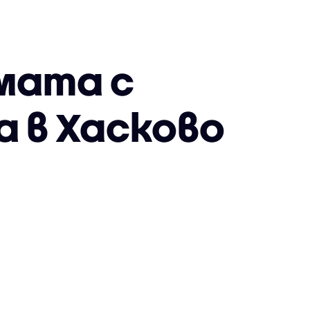
емата с
 в Хасково