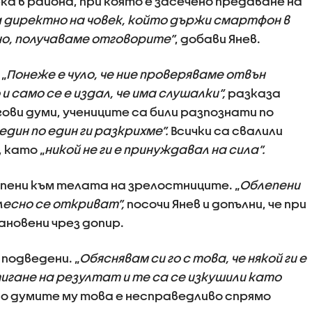
а в района, при която е засечено предаване на
 директно на човек, който държи смартфон в
но, получаваме отговорите”
, добави Янев.
„
Понеже е чуло, че ние проверяваме отвън
 само се е издал, че има слушалки“,
разказа
ови думи, учениците са били разпознати по
един по един ги разкрихме”.
Всички са свалили
 като „
никой не ги е принуждавал на сила”.
пени към телата на зрелостниците. „
Облепени
лесно се откриват”,
посочи Янев и допълни, че при
новени чрез допир.
 подведени. „
Обяснявам си го с това, че някой ги е
тигане на резултат и те са се изкушили като
По думите му това е несправедливо спрямо