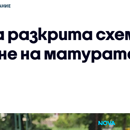
АНИЕ
ла разкрита сх
не на матурата