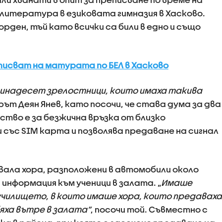
 литература в езиковата гимназия в Хасково.
рден, тъй като всички са били в едно и също
писват на матурата по БЕЛ в Хасково
единадесет зрелостници, които имаха такива
рът Деян Янев, като посочи, че става дума за два
ство е за безжична връзка от близко
 със SIM карта и позволява предаване на сигнал
вала хора, разположени в автомобили около
информация към ученици в залата. „
Имаше
чилището, в които имаше хора, които предаваха
яха вътре в залата”
, посочи той. Съвместно с