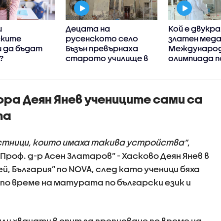
и
Децата на
Кой е двукра
ските
русенското село
златен меда
и да бъдат
Бъзън превърнаха
Междунаро
?
старото училище в
олимпиада п
лятна занималня
ра Деян Янев учениците сами са
та
тници, които имаха такива устройства”
,
роф. д-р Асен Златаров” - Хасково Деян Янев в
, България” по NOVA, след като ученици бяха
 по време на матурата по български език и
ли хванати в опит за преписване по време на