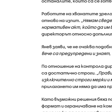
останалите, които са се готв
Работите на хванатите зрелос
отново на изпит. „
Нямам сведен
нормативен акт, който да им 
директорът относно допълнит
Янев заяви, че не очаква подоб
вече са предупредени и знаят,
По отношение на контрола ди
са достатъчно строги. „
Прави
изключително строги мерки и 
прилагането им няма да има п
Като възможни решения бяха п
формат и ограничаване на ком