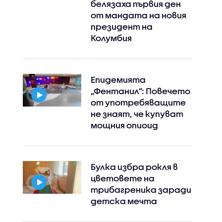
белязаха първия ден
от мандата на новия
президент на
Колумбия
Епидемията
„Фентанил”: Повечето
от употребяващите
не знаят, че купуват
мощния опиоид
Instagram
Facebook
Булка избра рокля в
цветовете на
трибагреника заради
детска мечта