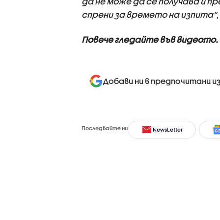
да не може да се получава и п
спрени за времето на изпита”
Повече гледайте във видеото.
Добави ни в предпочитани и
Последвайте ни
NewsLetter