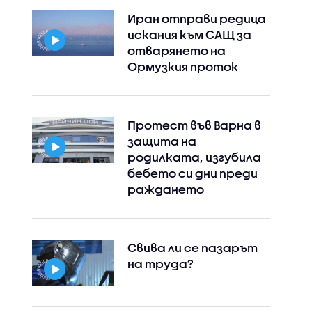
Иран отправи редица
искания към САЩ за
отварянето на
Ормузкия проток
Протест във Варна в
защита на
родилката, изгубила
бебето си дни преди
раждането
Свива ли се пазарът
на труда?