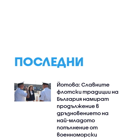
тния ни
Развиване на
430 000 градини 
лист на
критично мислене у
училища и 15 млн.
дната
учениците е целта на
учители: Китай 
о химия
новия формат на
най-голямата
изпитите след 10-и
образователна
клас
система в свет
ПОСЛЕДНИ
Йотова: Славните
флотски традиции на
България намират
продължение в
дръзновението на
най-младото
попълнение от
военноморски