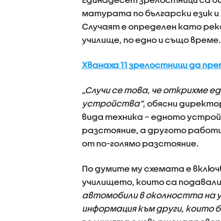
матурата по български език и
Случаят е определен като реко
училище, по едно и също време.
Хванаха 11 зрелостници да пре
„Случи се това, че открихме 
устройства”
, обясни директо
вида техника – едното устрой
разстояние, а другото работи
от по-голямо разстояние.
По думите му схемата е включ
училището, които са подавали 
автомобили в околността на у
информация към други, които б