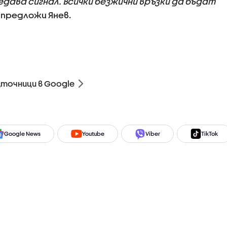
редава сигнал. Всички безжични връзки да бъдат
, предложи Янев.
зточници в Google
Google News
Youtube
Viber
TikTok