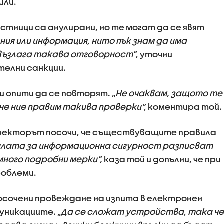
или.
тници са анулирани, но те могат да се явят
ия или информация, нито пък знам да има
възлага такава отговорност”
, уточни
елни санкции.
ни опити да се повторят. „
Не очаквам, защото те
 че ние правим такива проверки“,
коментира той.
ректорът посочи, че съществуващите правила
лата за информационна сигурност разписват
много подробни мерки”,
каза той и допълни, че при
роблеми.
осочени провеждане на изпита в електронен
уникациите. „
Да се сложат устройства, така че