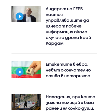
Лидерът на ГЕРБ
настоя
управляващите да
изнесат повече
информация около
случая с дрона край
Кардам
Етикетите в евро,
левът окончателно
отива в историята
Нападения, при които
загина полицай и бяха
ранени няколко души,