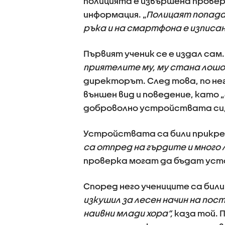
полицията е извършена проверк
информация. „
Полицаят попада
ръка и на смартфона е изписа
Първият ученик се е издал сам. 
приятелите му, му стана лошо и
директорът. След това, по нег
външен вид и поведение, като „
доброволно устройствата си,
Устройствата са били прикре
са отпред на гърдите и много 
проверка могат да бъдат уста
Според него учениците са били
изкушил за лесен начин на пос
наивни млади хора”,
каза той. 