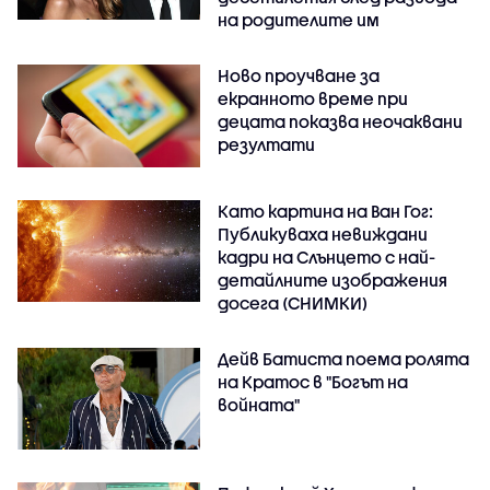
на родителите им
Ново проучване за
екранното време при
децата показва неочаквани
резултати
Като картина на Ван Гог:
Публикуваха невиждани
кадри на Слънцето с най-
детайлните изображения
досега (СНИМКИ)
Дейв Батиста поема ролята
на Кратос в "Богът на
войната"