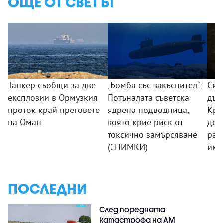
ОЩЕ ОТ СВЕТЪТ
Танкер съобщи за две
„Бомба със закъснител“:
Син
експлозии в Ормузкия
Потъналата съветска
дъщ
проток край преговете
ядрена подводница,
Кро
на Оман
която крие риск от
дес
токсично замърсяване
раз
(СНИМКИ)
им
ПОСЛЕДНИ
След поредната
катастрофа на АМ