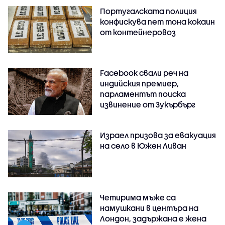
Португалската полиция
конфискува пет тона кокаин
от контейнеровоз
Facebook свали реч на
индийския премиер,
парламентът поиска
извинение от Зукърбърг
Израел призова за евакуация
на село в Южен Ливан
Четирима мъже са
намушкани в центъра на
Лондон, задържана е жена