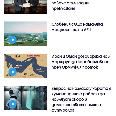
повече от 4 години
прекъсване
Словения също намалява
мощността на АЕЦ
Иран и Оман договориха нов
маршрут за корабоплаване
през Ормузкия проток
Въпрос на нагласа у хората е
хуманоидните роботи да
навлязат скоро в
домакинствата, смята
футуролог