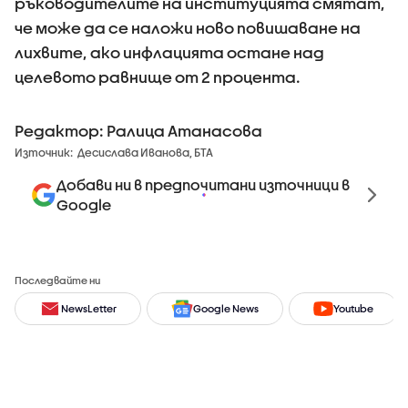
ръководителите на институцията смятат,
че може да се наложи ново повишаване на
лихвите, ако инфлацията остане над
целевото равнище от 2 процента.
Редактор: Ралица Атанасова
Източник:
Десислава Иванова, БТА
Добави ни в предпочитани източници в
Google
Последвайте ни
NewsLetter
Google News
Youtube