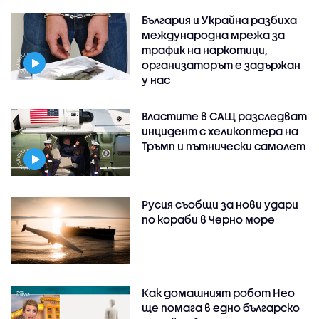
България и Украйна разбиха
международна мрежа за
трафик на наркотици,
организаторът е задържан
у нас
Властите в САЩ разследват
инцидент с хеликоптера на
Тръмп и пътнически самолет
Русия съобщи за нови удари
по кораби в Черно море
Как домашният робот Нео
ще помага в едно българско