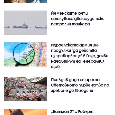
Йеменските хути
атакуваха два саудитски
петролни танкера
Израелската армия ще
продължи "да действа
изпреварващо" в Газа, заяви
началникът на Генералния
щаб
Пловдив даде старт на
Световното първенство по
гребане до 19 години
„Батман 2“ с Робърт