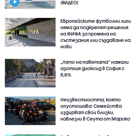
(ВИДЕО)
Европейските футболни лиги
няма да подкрепят решения
на ФИФА за промяна на
състезания или създаване на
нови
„Лято на паветата“ намали
азотния диоксид в София с
6,6%
Неизвестността, която
опустошава: Семейства
издирват свои близки,
навлезли в Сеута от Мароко