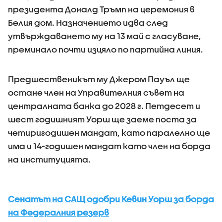
президента Доналд Тръмп на церемония в
Белия дом. Назначението идва след
утвърждаването му на 13 май с гласуване,
преминало почти изцяло по партийна линия.
Предшественикът му Джером Пауъл ще
остане член на Управителния съвет на
централната банка до 2028 г. Петдесет и
шест годишният Уорш ще заеме поста за
четиригодишен мандат, като паралелно ще
има и 14-годишен мандат като член на борда
на институцията.
Сенатът на САЩ одобри Кевин Уорш за борда
на Федералния резерв