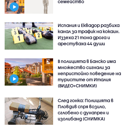
семейство
Испания и Еквадор разбиха
канал за трафик на кокаин.
Иззеха 21 тона дрога и
арестуваха 44 души
В полицията в Банско има
множество сигнали за
непристойно поведение на
туристите от Италия
(ВИДЕО+СНИМКИ)
След гонка: Полицията в
Пловдив спря возило,
сглобено с дунапрен и
изолибанд (СНИМКА)