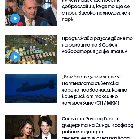
Доброславци, където ще се
строи високотехнологичен
парк
Продължава разследването
на разбитата в София
лаборатория за фентанил
„Бомба със закъснител“:
Потъналата съветска
ядрена подводница, която
крие риск от токсично
замърсяване (СНИМКИ)
Синът на Ричард Гиър и
дъщерята на Синди Крофорд
работят заедно
десетилетия след развода