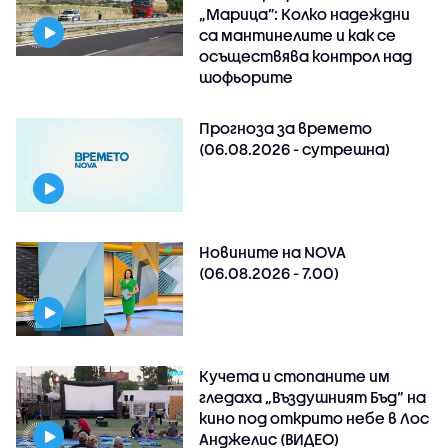
„Марица”: Колко надеждни
са мантинелите и как се
осъществява контрол над
шофьорите
Прогноза за времето
(06.08.2026 - сутрешна)
Новините на NOVA
(06.08.2026 - 7.00)
Кучета и стопаните им
гледаха „Въздушният Бъд“ на
кино под открито небе в Лос
Анджелис (ВИДЕО)