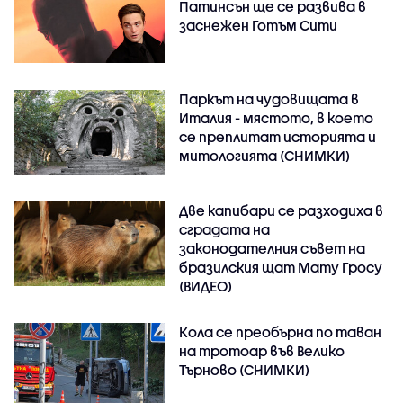
Патинсън ще се развива в
заснежен Готъм Сити
Паркът на чудовищата в
Италия - мястото, в което
се преплитат историята и
митологията (СНИМКИ)
Две капибари се разходиха в
сградата на
законодателния съвет на
бразилския щат Мату Гросу
(ВИДЕО)
Кола се преобърна по таван
на тротоар във Велико
Търново (СНИМКИ)