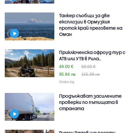
Танкер съобщи за две
експлозии в Ормузкия
проток край преговете на
Оман
Приключенска офроуд тур с
АТВ или УТВ в Рила..
49.00 €
59.00 €
95.84 лв
115.39 лв
Grabo.bg
Продължават засилените
проверки по пътищата в
страната
Румен Радев ще посети