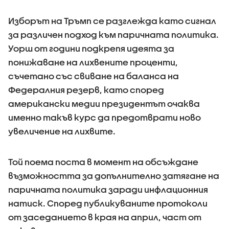
Изборът на Тръмп се разглежда като сигнал
за различен подход към паричната политика.
Уорш от години подкрепя идеята за
понижаване на лихвените проценти,
съчетано със свиване на баланса на
Федералния резерв, като според
американски медии президентът очаква
именно такъв курс да предотврати ново
увеличение на лихвите.
Той поема поста в момент на обсъждане
възможността за допълнително затягане на
паричната политика заради инфлационния
натиск. Според публикуваните протоколи
от заседанието в края на април, част от