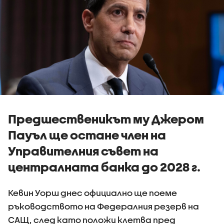
Предшественикът му Джером
Пауъл ще остане член на
Управителния съвет на
централната банка до 2028 г.
Кевин Уорш днес официално ще поеме
ръководството на Федералния резерв на
САЩ, след като положи клетва пред