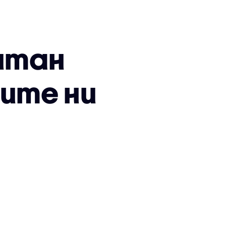
итан
ните ни