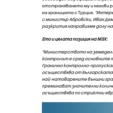
отстраняването му и негови р
на границата с Турция.
"Интере
с министър Абровски, Иван Дем
разкрития направихме долу н
Ето и цялата позиция на МЗХ:
"Министерството на земедели
контролът е сред основните 
Гранично контролно-пропускат
осъществява от Българската а
най-натоварените външни гран
преминават значителни количе
осъществява по стриктни евро