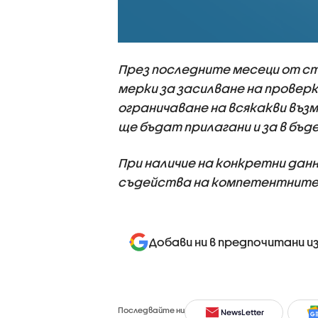
През последните месеци от ст
мерки за засилване на провер
ограничаване на всякакви въз
ще бъдат прилагани и за в бъд
При наличие на конкретни дан
съдейства на компетентните
Добави ни в предпочитани и
Последвайте ни
NewsLetter