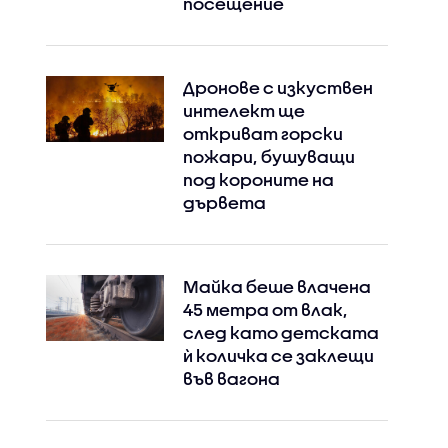
посещение
Дронове с изкуствен
интелект ще
откриват горски
пожари, бушуващи
под короните на
дървета
Майка беше влачена
45 метра от влак,
след като детската
ѝ количка се заклещи
във вагона
Instagram
Facebook