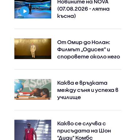
Новините на NOVA
(07.08.2026 - лятна
късна)
От Омир до Нолан:
Филмът „Одисея” и
споровете около него
Каква е връзката
между съня и успеха в
училище
Какво се случва с
присъдата на Шон
"Диди" Комбс