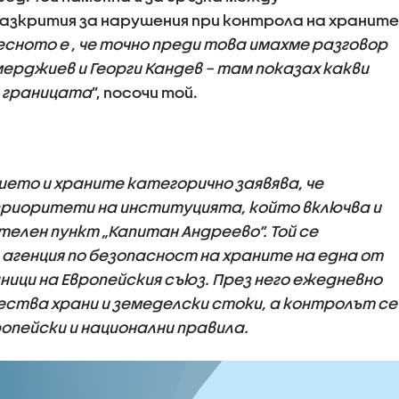
азкрития за нарушения при контрола на храните
сното е , че точно преди това имахме разговор
ерджиев и Георги Кандев – там показах какви
а границата
”, посочи той.
ето и храните категорично заявява, че
приоритети на институцията, който включва и
елен пункт „Капитан Андреево“. Той се
генция по безопасност на храните на една от
ици на Европейския съюз. През него ежедневно
ства храни и земеделски стоки, а контролът се
пейски и национални правила.