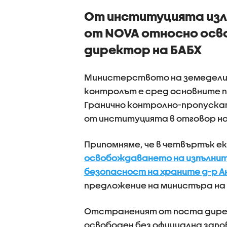
От институцията изл
от NOVA относно осв
директор на БАБХ
Министерството на земеделие
контролът е сред основните 
Гранично контролно-пропускат
от институцията в отговор на
Припомняме, че в четвъртък е
освобождаването на изпълнит
безопасност на храните д-р А
предложение на министъра на
Отстраненият от поста директ
освободен без официална запов