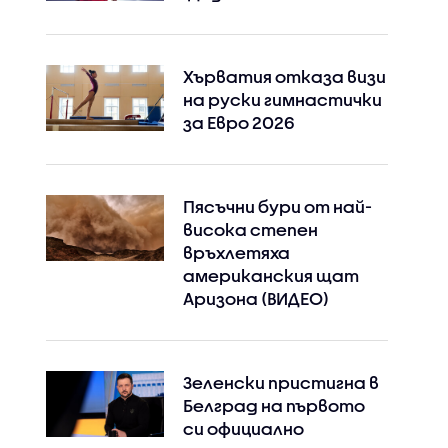
Хърватия отказа визи
на руски гимнастички
за Евро 2026
Пясъчни бури от най-
висока степен
връхлетяха
американския щат
Аризона (ВИДЕО)
Зеленски пристигна в
Белград на първото
си официално