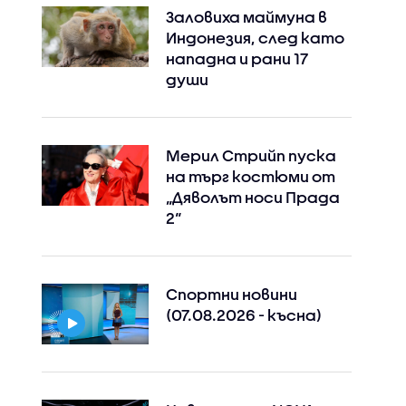
Заловиха маймуна в
Индонезия, след като
нападна и рани 17
души
Мерил Стрийп пуска
на търг костюми от
„Дяволът носи Прада
2“
Спортни новини
(07.08.2026 - късна)