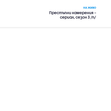
НА ЖИВО
Престъпни намерения –
сериал, сезон 3 /п/