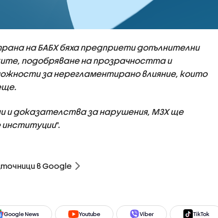
рана на БАБХ бяха предприети допълнителни
ките, подобряване на прозрачността и
можности за нерегламентирано влияние, които
еще.
ни и доказателства за нарушения, МЗХ ще
 институции
".
зточници в Google
Google News
Youtube
Viber
TikTok