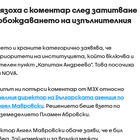
язоха с коментар след затитване
обождаването на изпълнителния
то и храните категорично заявява, че
приоритети на институцията, който включва и
елен пункт „Капитан Андреево“. Това посочиха
 NOVA.
кипът ни потърси коментар от МЗХ относно
елния директор на Българската агенция по
нгел Мавровски
. Решението беше взето по
 земеделието Пламен Абровски.
ор Ангел Мавровски обаче заяви, че е бил
ед. Той намекна и за връзка между