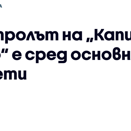
А
тролът на „Кап
“ е сред основ
ети