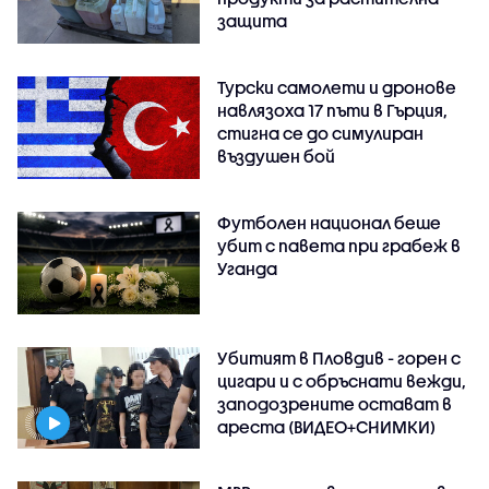
защита
Турски самолети и дронове
навлязоха 17 пъти в Гърция,
стигна се до симулиран
въздушен бой
Футболен национал беше
убит с павета при грабеж в
Уганда
Убитият в Пловдив - горен с
цигари и с обръснати вежди,
заподозрените остават в
ареста (ВИДЕО+СНИМКИ)