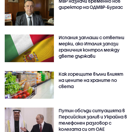
МВР назначи временно нов
директор на ОДМВР-Бургас
Испания заплаши с ответни
мерки, ако Италия запази
граничния контрол между
двете държави
Как горещите вълни влияят
на цените на храните по
света
Путин обсъди ситуацията в
Персийския залив и Украйна в
телефонен разговор с
колегата си от ОАЕ