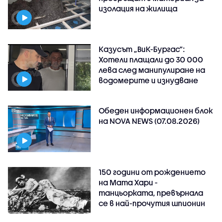
изолация на жилища
Казусът „ВиК-Бургас“:
Хотели плащали до 30 000
лева след манипулиране на
водомерите и изнудване
Обеден информационен блок
на NOVA NEWS (07.08.2026)
150 години от рождението
на Мата Хари -
танцьорката, превърнала
се в най-прочутия шпионин