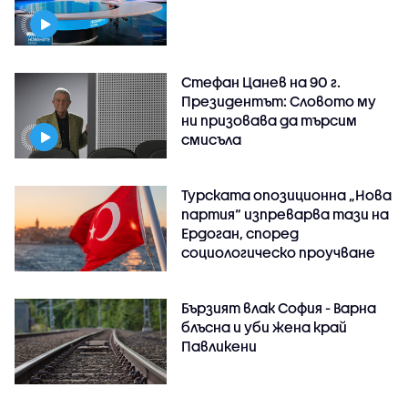
Стефан Цанев на 90 г.
Президентът: Словото му
ни призовава да търсим
смисъла
Турската опозиционна „Нова
партия“ изпреварва тази на
Ердоган, според
социологическо проучване
Бързият влак София - Варна
блъсна и уби жена край
Павликени