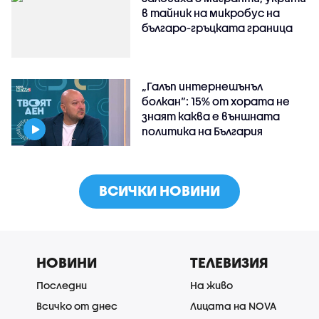
в тайник на микробус на
българо-гръцката граница
„Галъп интернешънъл
болкан“: 15% от хората не
знаят каква е външната
политика на България
ВСИЧКИ НОВИНИ
НОВИНИ
ТЕЛЕВИЗИЯ
Последни
На живо
Всичко от днес
Лицата на NOVA