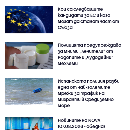
Кои са следващите
кандидати за ЕС и кога
могат да станат част от
Съюза
Полицията предупреждава
за мними „лечители“ от
Родопите и „чудодейни“
мехлеми
Испанската полиция разби
една от най-големите
мрежи за трафик на
мигранти в Средиземно
море
Новините на NOVA
(07.08.2026 - обедна)