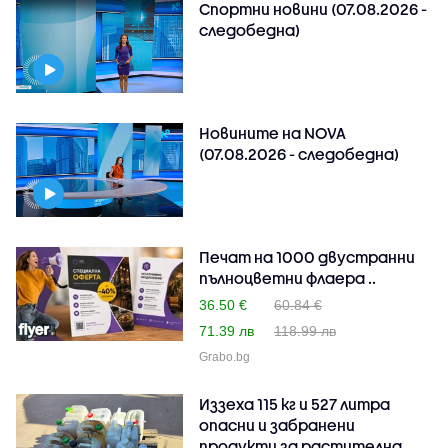
Спортни новини (07.08.2026 -
следобедна)
Новините на NOVA
(07.08.2026 - следобедна)
Печат на 1000 двустранни
пълноцветни флаера ..
36.50 €
60.84 €
71.39 лв
118.99 лв
Grabo.bg
Иззеха 115 кг и 527 литра
опасни и забранени
продукти за растителна