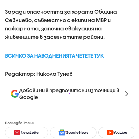
Заради опасността за хората Община
Севлиево, съвместно с екипи на МВР и
пожарната, започна евакуация на
живеещите в засегнатите райони.
ВСИЧКО ЗА НАВОДНЕНИЯТА ЧЕТЕТЕ ТУК
Редактор: Никола Тунев
Добави ни в предпочитани източници в
Google
Последвайте ни
NewsLetter
Google News
Youtube