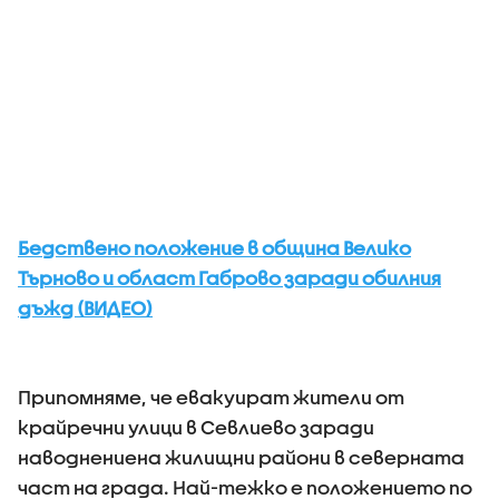
Бедствено положение в община Велико
Търново и област Габрово заради обилния
дъжд (ВИДЕО)
Припомняме, че евакуират жители от
крайречни улици в Севлиево заради
наводнениена жилищни райони в северната
част на града. Най-тежко е положението по