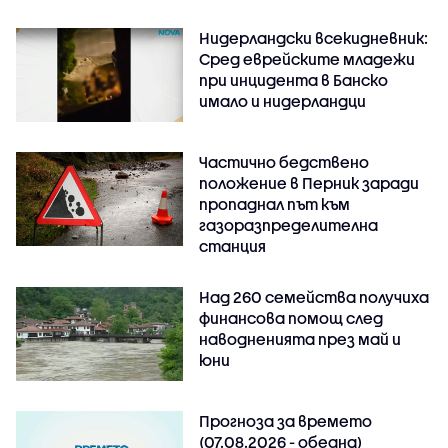
Нидерландски всекидневник:
Сред еврейските младежи
при инцидента в Банско
имало и нидерландци
Частично бедствено
положение в Перник заради
пропаднал път към
газоразпределителна
станция
Над 260 семейства получиха
финансова помощ след
наводненията през май и
юни
Прогноза за времето
(07.08.2026 - обедна)