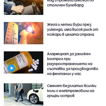
столичен булевард
Жега и летни бури през
уикенда, има висок риск от
пожари в цялата страна
Алармират за занижен
контрол при
разпространението на
съставки за производство
на фентанил у нас
Сменят безплатно всички
коли с електромобили на
гръцки остров