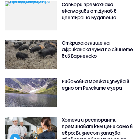
Сапьори премахнаха
експлозиви от Дунав в
центъра на Будапеща
Откриха огнище на
африканска чума по свинете
във Варненско
Риболовна мрежа изплува в
едно от Рилските езера
Хотели и ресторанти
преминават към цени само в
евро: Бизнесът запазва