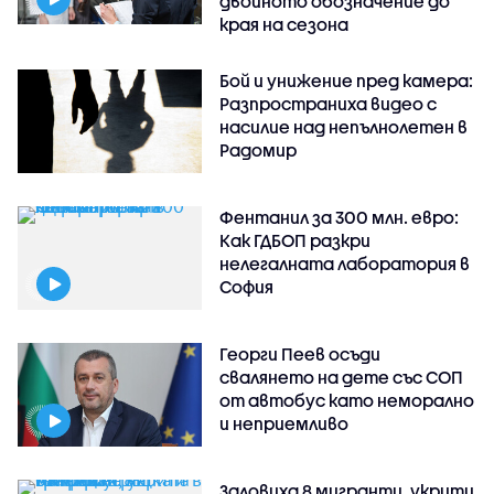
двойното обозначение до
края на сезона
Бой и унижение пред камера:
Разпространиха видео с
насилие над непълнолетен в
Радомир
Фентанил за 300 млн. евро:
Как ГДБОП разкри
нелегалната лаборатория в
София
Георги Пеев осъди
свалянето на дете със СОП
от автобус като неморално
и неприемливо
Заловиха 8 мигранти, укрити