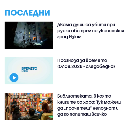
ПОСЛЕДНИ
Двама души са убити при
руски обстрeл по украинския
град Изюм
Прогноза за времето
(07.08.2026 - следобедна)
Библиотеката, в която
книгите са хора: Тук можеш
да „прочетеш“ непознат и
да го попиташ всичко