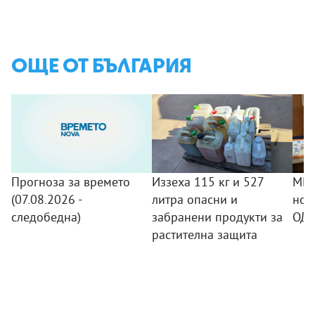
ОЩЕ ОТ БЪЛГАРИЯ
Прогноза за времето
Иззеха 115 кг и 527
МВР
(07.08.2026 -
литра опасни и
нов
следобедна)
забранени продукти за
ОДМ
растителна защита