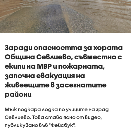
Заради опасността за хората
Община Севлиево, съвместно с
екипи на МВР и пожарната,
започна евакуация на
живеещите в засегнатите
райони
Мъж подкара лодка по улиците на град
Севлиево. Това става ясно от видео,
публикувано във "Фейсбук".