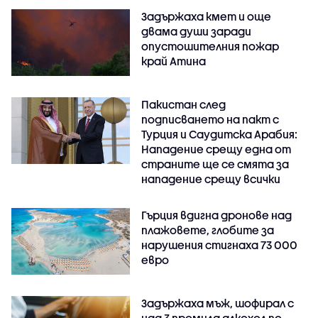
Задържаха кмет и още
двама души заради
опустошителния пожар
край Атина
Пакистан след
подписването на пакт с
Турция и Саудитска Арабия:
Нападение срещу една от
страните ще се смята за
нападение срещу всички
Гърция вдигна дронове над
плажовете, глобите за
нарушения стигнаха 73 000
евро
Задържаха мъж, шофирал с
над 3 промила алкохол по