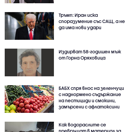
Тръмп: Иран иска
споразумение със САЩ, а не
да има нови удари
Издирват 58-годишен мъж
от Горна Оряховица
БАБХ спря внос на зеленчуци
с наднормено съдържание
на пестициди и смокини,
замърсени с афлатоксини
Как водораслите се
превръщат в материал за