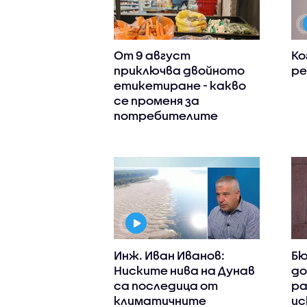
От 9 август
Ко
приключва двойното
ре
етикетиране - какво
се променя за
потребителите
Инж. Иван Иванов:
Бю
Ниските нива на Дунав
до
са последица от
ра
климатичните
ис