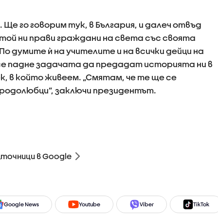
. Ще го говорим тук, в България, и далеч отвъд
той ни прави граждани на света със своята
По думите ѝ на учителите и на всички дейци на
е падне задачата да предадат историята ни в
к, в който живеем. „Смятам, че те ще се
родолюбци”, заключи президентът.
зточници в Google
Google News
Youtube
Viber
TikTok