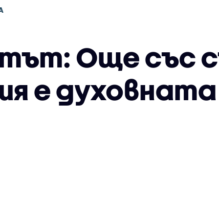
А
тът: Още със 
ия е духовната