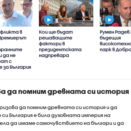
нфликта в
Кои ще бъдат
Румен Радев
 Премиерът
решаващите
бъдещия
фактори в
високотехн
транните
президентската
парк в Добр
 да не
надпревара
ват с
 за България
ва да помним древната си история
изова да помним древната си история и да
 си България е била духовната империя на
ела да имаме самочувствието на българи и да