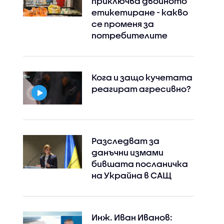
приключва двойното
етикетиране - какво
се променя за
потребителите
Кога и защо кучетата
реагират агресивно?
Разследват за
данъчни измами
бившата посланичка
на Украйна в САЩ
Инж. Иван Иванов: