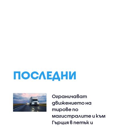
 посети
Как домашният
Сметната пал
робот Нео ще помага
проверява Делян
ологичен
в едно българско
Пеевски за конф
ославци
семейство
на интереси
ПОСЛЕДНИ
Ограничават
движението на
тирове по
магистралите и към
Гърция в петък и