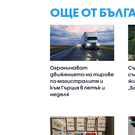
ОЩЕ ОТ БЪЛГ
Ограничават
Съ
движението на тирове
съ
по магистралите и
жи
към Гърция в петък и
„Б
неделя