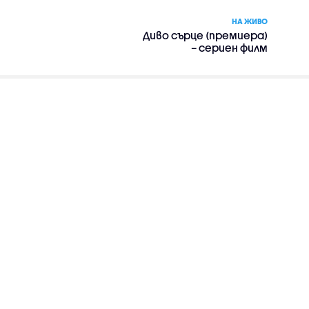
НА ЖИВО
Диво сърце (премиера)
– сериен филм