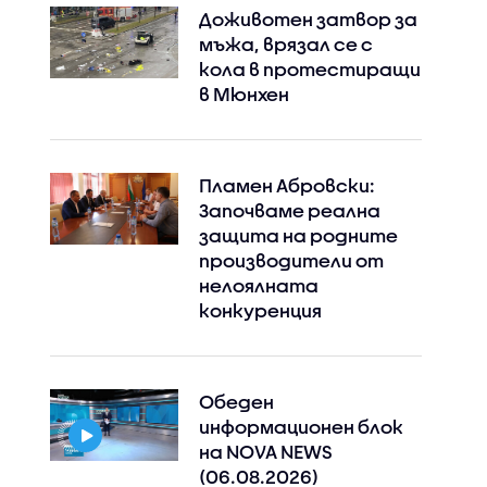
Доживотен затвор за
мъжа, врязал се с
кола в протестиращи
в Мюнхен
Пламен Абровски:
Започваме реална
защита на родните
производители от
нелоялната
конкуренция
Обеден
информационен блок
на NOVA NEWS
(06.08.2026)