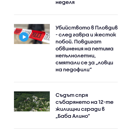
неделя
Убийството в Пловдив
- след гавра и жесток
побой. Повдигат
обвинения на петима
непълнолетни,
смятали се за „ловци
на педофили“
Съдът спря
събарянето на 12-те
жилищни сгради в
„Баба Алино“
Instagram
Facebook