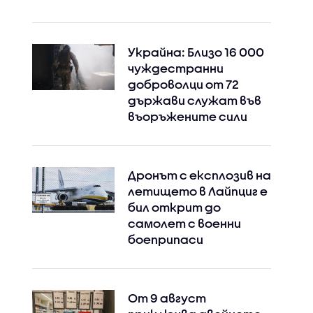
Украйна: Близо 16 000
чуждестранни
доброволци от 72
държави служат във
въоръжените сили
Дронът с експлозив на
летището в Лайпциг е
бил открит до
самолет с военни
боеприпаси
От 9 август