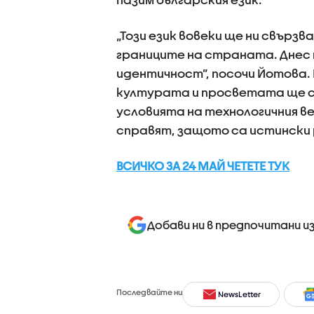
„Този език вовеки ще ни свързва
границите на страната. Днес 
идентичност”, посочи Йотова. 
културата и просветата ще с
условията на технологичния ве
справят, защото са истински 
ВСИЧКО ЗА 24 МАЙ ЧЕТЕТЕ ТУК
Добави ни в предпочитани и
Последвайте ни
NewsLetter