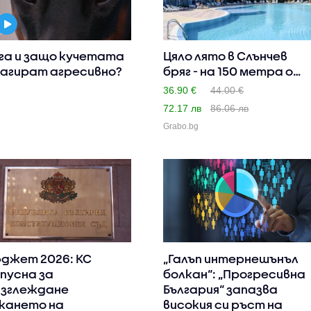
га и защо кучетата
Цяло лято в Слънчев
агират агресивно?
бряг - на 150 метра от
п..
36.90 €
44.00 €
72.17 лв
86.06 лв
Grabo.bg
джет 2026: КС
„Галъп интернешънъл
пусна за
болкан“: „Прогресивна
зглеждане
България“ запазва
кането на
високия си ръст на