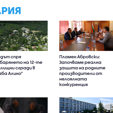
АРИЯ
дът спря
Пламен Абровски:
барянето на 12-те
Започваме реална
лищни сгради в
защита на родните
аба Алино“
производители от
нелоялната
конкуренция