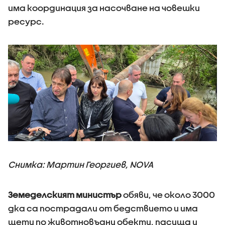
има координация за насочване на човешки
ресурс.
Снимка: Мартин Георгиев, NOVA
Земеделският министър
обяви, че около 3000
дка са пострадали от бедствието и има
щети по животновъдни обекти, пасища и