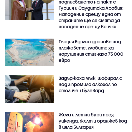
подписването на пакт с
Турция и Саудитска Арабия:
Нападение срещу една от
страните ще се смята за
нападение срещу всички
Гърция вдигна дронове над
плажовете, глобите за
нарушения стигнаха 73 000
евро
Задържаха мъж, шофирал с
над 3 промила алкохол по
столичен булевард
Жега и летни бури през
уикенда, жълт и оранжев код
в цяла България