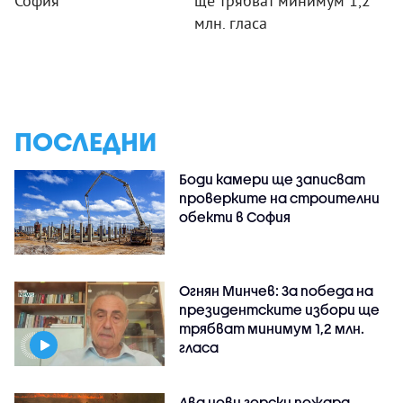
София
ще трябват минимум 1,2
млн. гласа
ПОСЛЕДНИ
Боди камери ще записват
проверките на строителни
обекти в София
Огнян Минчев: За победа на
президентските избори ще
трябват минимум 1,2 млн.
гласа
Два нови горски пожара