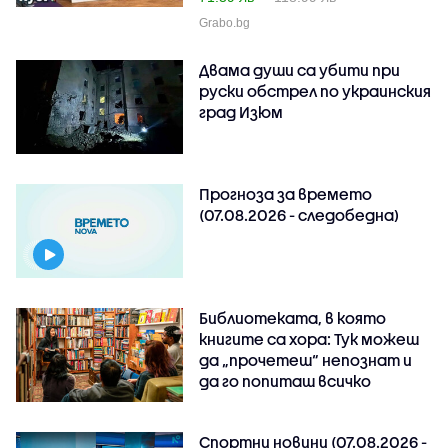
Grabo.bg
Двама души са убити при
руски обстрeл по украинския
град Изюм
Прогноза за времето
(07.08.2026 - следобедна)
Библиотеката, в която
книгите са хора: Тук можеш
да „прочетеш“ непознат и
да го попиташ всичко
Спортни новини (07.08.2026 -