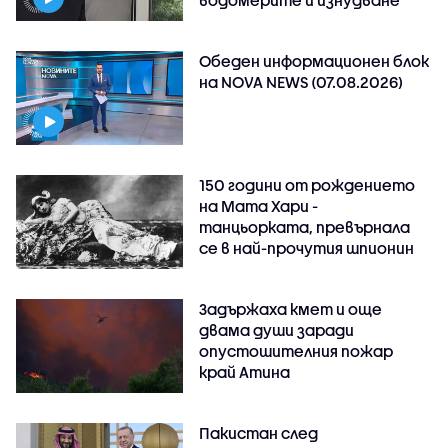
водомерите и изнудване
Обеден информационен блок
на NOVA NEWS (07.08.2026)
150 години от рождението
на Мата Хари -
танцьорката, превърнала
се в най-прочутия шпионин
Задържаха кмет и още
двама души заради
опустошителния пожар
край Атина
Пакистан след