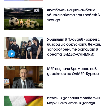
Футболен национал беше
убит с павета при грабеж в
Уганда
Убитият в Пловдив - горен с
цигари и с обръснати вежди,
заподозрените остават в
ареста (ВИДЕО+СНИМКИ)
МВР назначи временно нов
директор на ОДМВР-Бургас
Испания заплаши с ответни
мерки, ако Италия запази