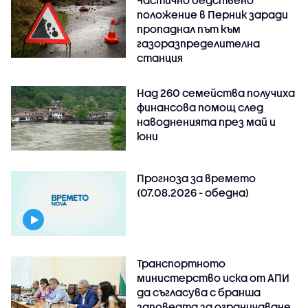
Частично бедствено
положение в Перник заради
пропаднал път към
газоразпределителна
станция
Над 260 семейства получиха
финансова помощ след
наводненията през май и
юни
Прогноза за времето
(07.08.2026 - обедна)
Транспортното
министерство иска от АПИ
да съгласува с бранша
заповедта за ограничаване