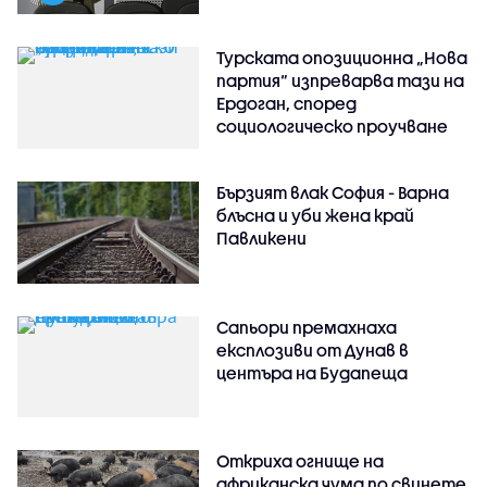
Турската опозиционна „Нова
партия“ изпреварва тази на
Ердоган, според
социологическо проучване
Бързият влак София - Варна
блъсна и уби жена край
Павликени
Сапьори премахнаха
експлозиви от Дунав в
центъра на Будапеща
Откриха огнище на
африканска чума по свинете