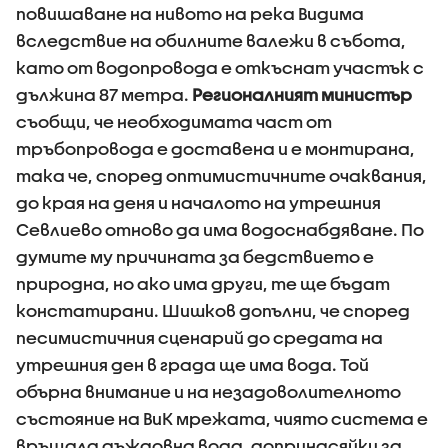
повишаване на нивото на река Видима
вследствие на обилните валежи в събота,
като от водопровода е откъснат участък с
дължина 87 метра.
Регионалният министър
съобщи, че необходимата част от
тръбопровода е доставена и е монтирана,
така че, според оптимистичните очаквания,
до края на деня и началото на утрешния
Севлиево отново да има водоснабдяване. По
думите му причината за бедствието е
природна, но ако има други, те ще бъдат
констатирани. Шишков допълни, че според
песимистичния сценарий до средата на
утрешния ден в града ще има вода. Той
обърна внимание и на незадоволителното
състояние на ВиК мрежата, чиято система е
връщала дъждовна вода, допринасяйки за