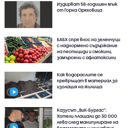
Издирват 58-годишен мъж
от Горна Оряховица
БАБХ спря внос на зеленчуци
с наднормено съдържание
на пестициди и смокини,
замърсени с афлатоксини
Как водораслите се
превръщат в материал за
изолация на жилища
Казусът „ВиК-Бургас“:
Хотели плащали до 30 000
лева след манипулиране на