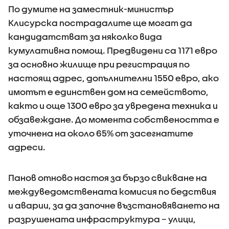
По думите на заместник-министър
Клисурска пострадалите ще могат да
кандидатстват за няколко вида
кумулативна помощ. Предвидени са 1171 евро
за основно жилище при регистрация по
настоящ адрес, допълнителни 1550 евро, ако
имотът е единствен дом на семейството,
както и още 1300 евро за увредена техника и
обзавеждане. До момента собствеността е
уточнена на около 65% от засегнатите
адреси.
Панов отново настоя за бързо свикване на
междуведомствената комисия по бедствия
и аварии, за да започне възстановяването на
разрушената инфраструктура – улици,