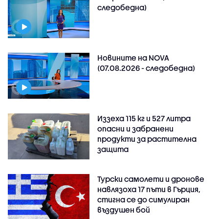
следобедна)
Новините на NOVA
(07.08.2026 - следобедна)
Иззеха 115 кг и 527 литра
опасни и забранени
продукти за растителна
защита
Турски самолети и дронове
навлязоха 17 пъти в Гърция,
стигна се до симулиран
въздушен бой