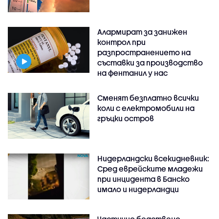
Алармират за занижен
контрол при
разпространението на
съставки за производство
на фентанил у нас
Сменят безплатно всички
коли с електромобили на
гръцки остров
Нидерландски всекидневник:
Сред еврейските младежи
при инцидента в Банско
имало и нидерландци