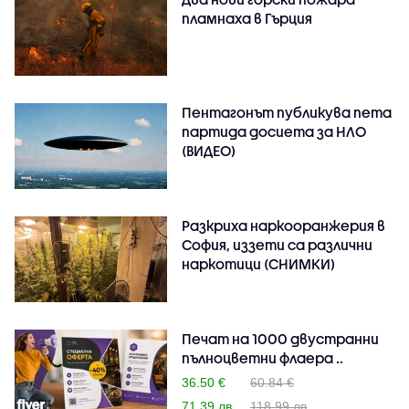
пламнаха в Гърция
Пентагонът публикува пета
партида досиета за НЛО
(ВИДЕО)
Разкриха наркооранжерия в
София, иззети са различни
наркотици (СНИМКИ)
Печат на 1000 двустранни
пълноцветни флаера ..
36.50 €
60.84 €
71.39 лв
118.99 лв