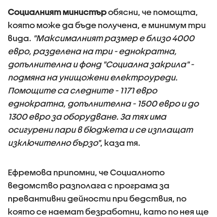
Социалният министър
обясни, че помощта,
която може да бъде получена, е минимум три
вида.
"Максималният размер е близо 4000
евро, разделена на три - еднократна,
допълнителна и фонд "Социална закрила" -
подмяна на унищожени електроуреди.
Помощите са следните - 1171 евро
еднократна, допълнителна - 1500 евро и до
1300 евро за оборудване. За тях има
осигурени пари в бюджета и се изплащат
изключително бързо"
, каза тя.
Ефремова припомни, че Социалното
ведомство разполага с програма за
превантивни дейности при бедствия, по
която се наемат безработни, като по нея ще