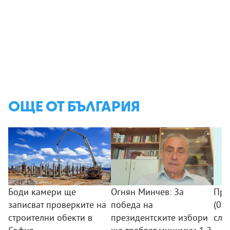
ОЩЕ ОТ БЪЛГАРИЯ
Боди камери ще
Огнян Минчев: За
Про
записват проверките на
победа на
(07.
строителни обекти в
президентските избори
сле