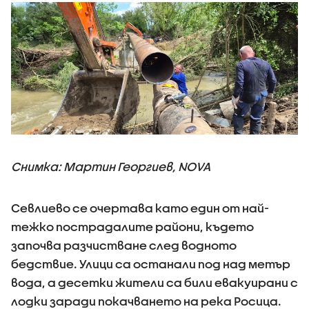
Снимка: Мартин Георгиев, NOVA
Севлиево се очертава като един от най-
тежко пострадалите райони, където
започва разчистване след водното
бедствие. Улици са останали под над метър
вода, а десетки жители са били евакуирани с
лодки заради покачването на река Росица.