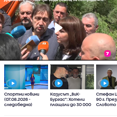
а
Спортни новини
Казусът „ВиК-
Стефан Ц
(07.08.2026 -
Бургас“: Хотели
90 г. Пре
следобедна)
плащали до 30 000
Словото 
лева след
призовав
манипулиране на
търсим с