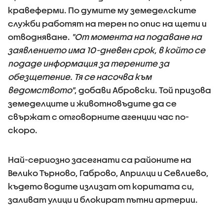
кравеферми. По думите му земеделските
служби работят на терен по опис на щети и
отводняване.
"От момента на подаване на
заявлението има 10-дневен срок, в който се
подаде информация за терените за
обезщетение. Тя се насочва към
ведомството"
, добави Абровски. Той призова
земеделците и животновъдите да се
свържат с отговорните агенции час по-
скоро.
Най-сериозно засегнати са районите на
Велико Търново, Габрово, Априлци и Севлиево,
където водите излизат от коритата си,
заливат улици и блокират пътни артерии.