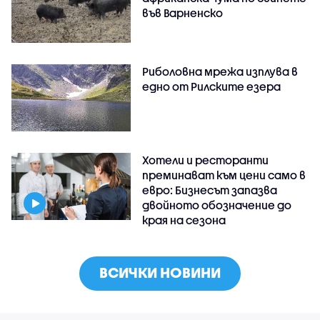
във Варненско
Риболовна мрежа изплува в
едно от Рилските езера
Хотели и ресторанти
преминават към цени само в
евро: Бизнесът запазва
двойното обозначение до
края на сезона
ВСИЧКИ НОВИНИ