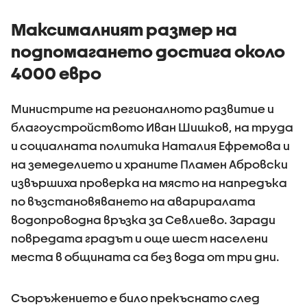
водомерите и
изнудване
Максималният размер на
подпомагането достига около
4000 евро
Министрите на регионалното развитие и
благоустройството Иван Шишков, на труда
и социалната политика Наталия Ефремова и
на земеделието и храните Пламен Абровски
извършиха проверка на място на напредъка
по възстановяването на авариралата
водопроводна връзка за Севлиево. Заради
повредата градът и още шест населени
места в общината са без вода от три дни.
Съоръжението е било прекъснато след