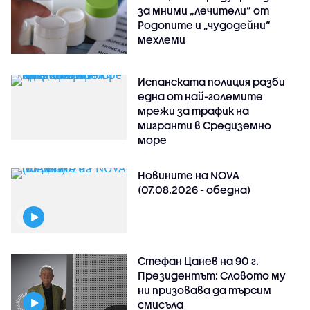
за мними „лечители“ от
Родопите и „чудодейни“
мехлеми
Испанската полиция разби
една от най-големите
мрежи за трафик на
мигранти в Средиземно
море
Новините на NOVA
(07.08.2026 - обедна)
Стефан Цанев на 90 г.
Президентът: Словото му
ни призовава да търсим
смисъла