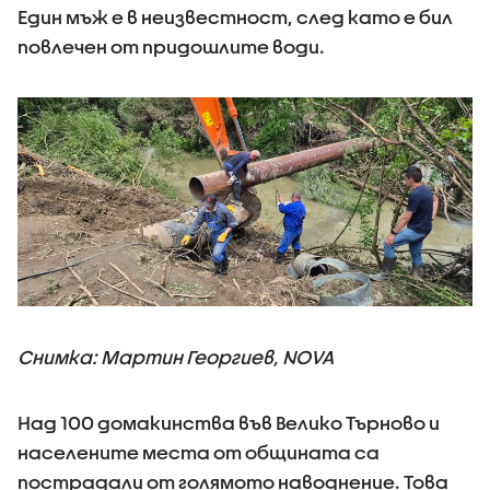
Един мъж е в неизвестност, след като е бил
повлечен от придошлите води.
Снимка: Мартин Георгиев, NOVA
Над 100 домакинства във Велико Търново и
населените места от общината са
пострадали от голямото наводнение. Това