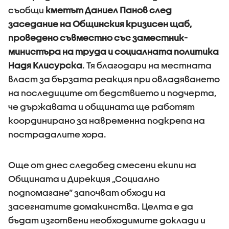
съобщи
кметът Даниел Панов след
заседание на Общинския кризисен щаб,
проведено съвместно със заместник-
министъра на труда и социалната политика
Надя Клисурска
. Тя благодари на местната
власт за бързата реакция при овладяването
на последиците от бедствието и подчерта,
че държавата и общината ще работят
координирано за навременна подкрепа на
пострадалите хора.
Още от днес следобед смесени екипи на
Общината и Дирекция „Социално
подпомагане“ започват обходи на
засегнатите домакинства. Целта е да
бъдат изготвени необходимите доклади и