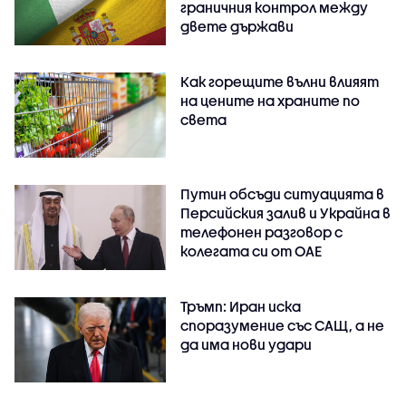
граничния контрол между
двете държави
Как горещите вълни влияят
на цените на храните по
света
Путин обсъди ситуацията в
Персийския залив и Украйна в
телефонен разговор с
колегата си от ОАЕ
Тръмп: Иран иска
споразумение със САЩ, а не
да има нови удари