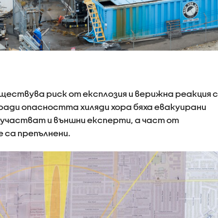
ществува риск от експлозия и верижна реакция с
аради опасността хиляди хора бяха евакуирани
 участват и външни експерти, а част от
 са препълнени.