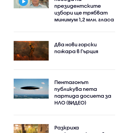
президентските
избори ще трябват
минимум 1,2 млн. гласа
Два нови горски
пожара в Гърция
Пентагонът
публикува пета
партида досиета за
НЛО (ВИДЕО)
Разкриха