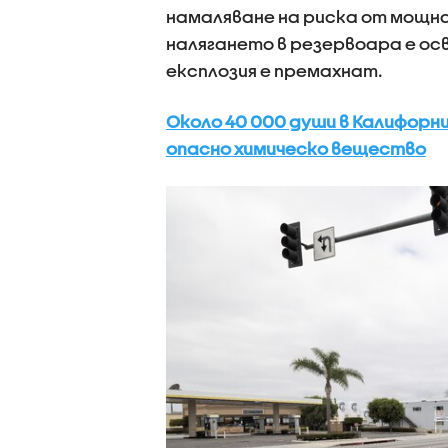
намаляване на риска от мощна 
налягането в резервоара е ос
експлозия е премахнат.
Около 40 000 души в Калифорни
опасно химическо вещество