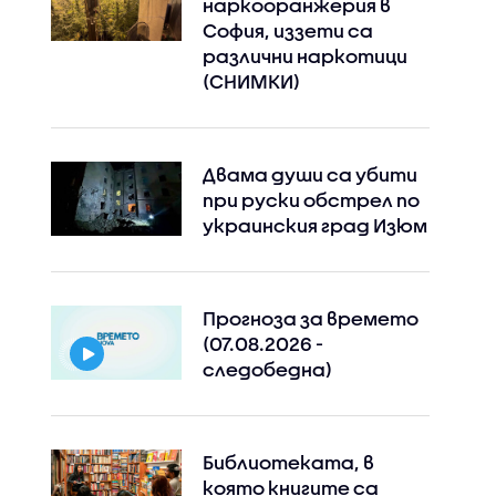
наркооранжерия в
София, иззети са
различни наркотици
(СНИМКИ)
Двама души са убити
при руски обстрeл по
украинския град Изюм
Прогноза за времето
(07.08.2026 -
следобедна)
Библиотеката, в
която книгите са