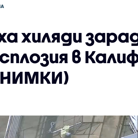
НА
ха хиляди зара
сплозия в Кали
СНИМКИ)