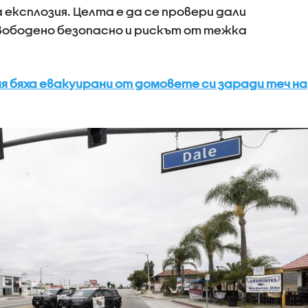
експлозия. Целта е да се провери дали
вободено безопасно и рискът от тежка
я бяха евакуирани от домовете си заради теч на