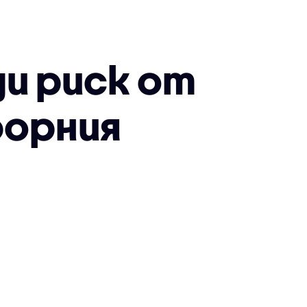
ди риск от
форния