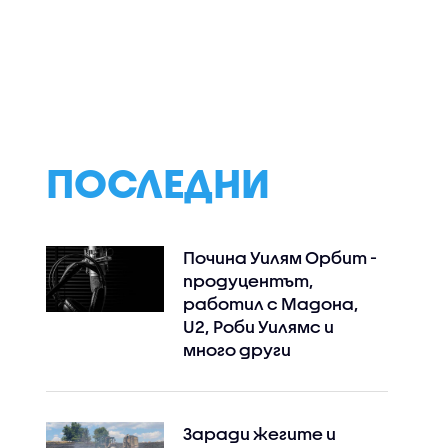
иха
Торнадо премина
Учени - с мащаб
евакуация
през Уисконсин,
мисия в Гренлан
ки
причини щети и
заради рекорд
ата
остави хиляди без
топене на ледо
ток (ВИДЕО)
ПОСЛЕДНИ
Почина Уилям Орбит -
продуцентът,
работил с Мадона,
U2, Роби Уилямс и
много други
Заради жегите и