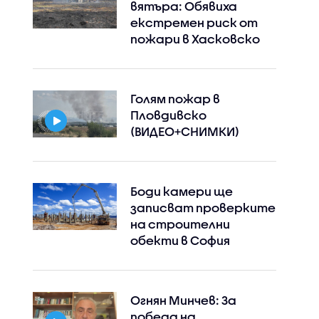
вятъра: Обявиха
екстремен риск от
пожари в Хасковско
Голям пожар в
Пловдивско
(ВИДЕО+СНИМКИ)
Боди камери ще
записват проверките
на строителни
обекти в София
Огнян Минчев: За
победа на