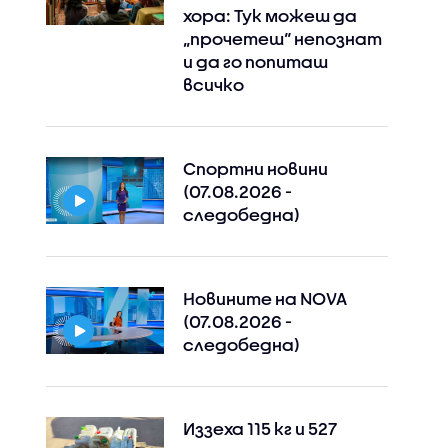
хора: Тук можеш да
„прочетеш“ непознат
и да го попиташ
всичко
Спортни новини
(07.08.2026 -
следобедна)
Новините на NOVA
(07.08.2026 -
следобедна)
Иззеха 115 кг и 527