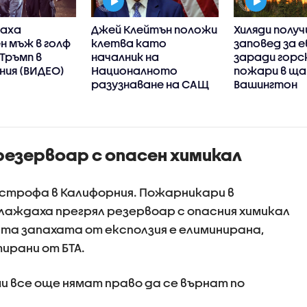
аха
Джей Клейтън положи
Хиляди получ
н мъж в голф
клетва като
заповед за 
 Тръмп в
началник на
заради горс
ния (ВИДЕО)
Националното
пожари в щ
разузнаване на САЩ
Вашингтон
резервоар с опасен химикал
строфа в Калифорния. Пожарникари в
хлаждаха прегрял резервоар с опасния химикал
а запахата от ексползия е елиминирана,
ирани от БТА.
и все още нямат право да се върнат по