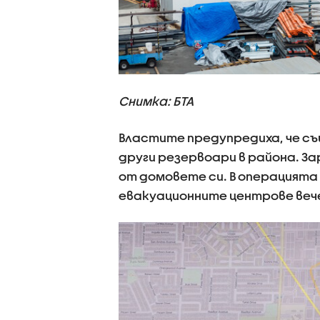
Снимка: БТА
Властите предупредиха, че съ
други резервоари в района. З
от домовете си. В операцията
евакуационните центрове вече