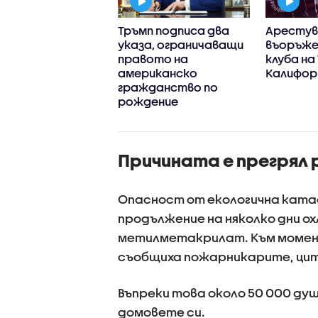
а загинали и
Тръмп подписа два
Арестув
рима ранени при
указа, ограничаващи
въоръже
лба в Сиатъл
правото на
клуба на
американско
Калифор
гражданство по
рождение
Причината е прегрял 
Опасност от екологична ката
продължение на няколко дни о
метилметакрилат. Към момент
съобщиха пожарникарите, цит
Въпреки това около 50 000 душ
домовете си.